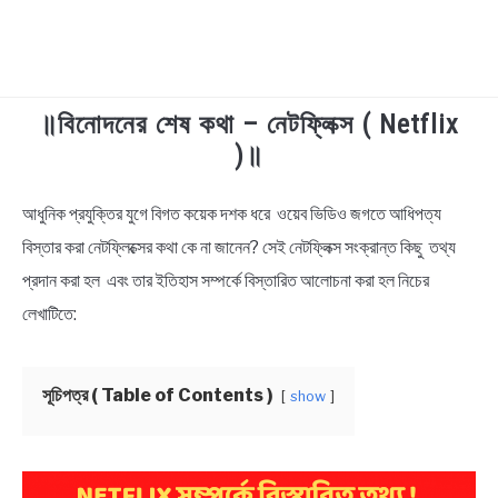
॥বিনোদনের শেষ কথা – নেটফ্লিক্স ( Netflix
TECHNOLOGY
)॥
HEALTH & LIFESTYLE
আধুনিক প্রযুক্তির যুগে বিগত কয়েক দশক ধরে ওয়েব ভিডিও জগতে আধিপত্য
in
Technology
বিস্তার করা নেটফ্লিক্সের কথা কে না জানেন? সেই নেটফ্লিক্স সংক্রান্ত কিছু তথ্য
BIOGRAPHY
প্রদান করা হল এবং তার ইতিহাস সম্পর্কে বিস্তারিত আলোচনা করা হল নিচের
EDUCATIONAL
লেখাটিতে:
BENGALI WISHES
সূচিপত্র ( Table of Contents )
show
QUOTES & CAPTIONS