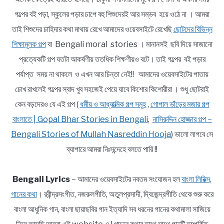
গল্পের বই পড়া, স্কুলের পড়ার চাপে বহু শিশুদেরই আর সম্ভব হয়ে ওঠে না । আমরা
তাই শিশুদের চাহিদার কথা মাথায় রেখে আমাদের ওয়েবসাইটে রেখেছি
ছোটদের বিভিন্ন
শিক্ষামূলক গল্প
বা Bengali moral stories । মানানসই ছবি দিয়ে সাজানো
প্রত্যেকটি গল্প যতটা আকর্ষণীয় ততধিক শিক্ষণীয়ও বটে। তাই গল্পের বই পড়ার
পর্যাপ্ত সময় না থাকলে ও এখন আর চিন্তা নেই!! আমাদের ওয়েবসাইটের পাতায়
চোখ রাখলেই গল্পের স্বাদ খুব সহজেই পেয়ে যাবে কিশোর কিশোরীরা । শুধু ছোটরাই
কেন বড়দেরও যে এই গল্প (
ধর্মীয় ও আধ্যাত্মিক গল্প সমূহ
,
গোপাল ভাঁড়ের মজার গল্প
বাংলাতে | Gopal Bhar Stories in Bengali
,
নাসিরুদ্দিন হোজ্জার গল্প –
Bengali Stories of Mullah Nasreddin Hooja
) ভালো লাগবে সে
ব্যাপারে আমরা নিঃসন্দেহে বলতে পারি !!
Bengali Lyrics
– আমাদের ওয়েবসাইটের নবতম সংযোজন হল
বাংলা লিরিক্স,
গানের কথা
। রবীন্দ্রসংগীত, নজরুলগীতি, অতুলপ্রসাদী, দ্বিজেন্দ্রগীতি থেকে শুরু করে
বাংলা আধুনিক গান, বাংলা ছায়াছবির গান ইত্যাদি সব ধরনের গানের কথামালা সাজিয়ে