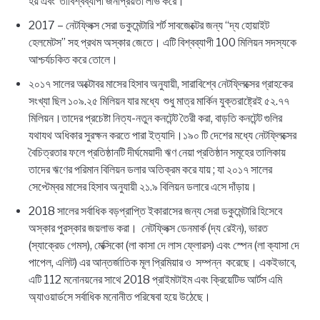
হয় এবং তাবিশ্বব্যাপী জনপ্রিয়তা লাভ করে।
2017 – নেটফ্লিক্স সেরা ডকুমেন্টারি শর্ট সাবজেক্টের জন্য “দ্য হোয়াইট
হেলমেটস” সহ প্রথম অস্কার জেতে। এটি বিশ্বব্যাপী 100 মিলিয়ন সদস্যকে
আশ্চর্যচকিত করে তোলে।
২০১৭ সালের অক্টোবর মাসের হিসাব অনুযায়ী, সারাবিশ্বে নেটফ্লিক্সের গ্রাহকের
সংখ্যা ছিল ১০৯.২৫ মিলিয়ন যার মধ্যে শুধু মাত্র মার্কিন যুক্তরাষ্ট্রেই ৫২.৭৭
মিলিয়ন।তাদের প্রচেষ্টা নিত্য-নতুন কনটেন্ট তৈরী করা, বাড়তি কনটেন্ট গুলির
যথাযথ অধিকার সুরক্ষন করতে পারা ইত্যাদি।১৯০ টি দেশের মধ্যে নেটফ্লিক্সের
বৈচিত্রতার ফলে প্রতিষ্ঠানটি দীর্ঘমেয়াদী ঋণ নেয়া প্রতিষ্ঠান সমূহের তালিকায়
তাদের ঋণের পরিমান বিলিয়ন ডলার অতিক্রম করে যায় ; যা ২০১৭ সালের
সেপ্টেম্বর মাসের হিসাব অনুযায়ী ২১.৯ বিলিয়ন ডলারে এসে দাঁড়ায়।
2018 সালের সর্বাধিক বড়প্রাপ্তি ইকারাসের জন্য সেরা ডকুমেন্টারি হিসেবে
অস্কার পুরস্কার জয়লাভ করা। নেটফ্লিক্স ডেনমার্ক (দ্য রেইন), ভারত
(স্যাক্রেড গেমস), মেক্সিকো (লা কাসা দে লাস ফ্লোরস) এবং স্পেন (লা ক্যাসা দে
পাপেল, এলিট) এর আন্তর্জাতিক মূল প্রিমিয়ার ও সম্পন্ন করেছে। একইভাবে,
এটি 112 মনোনয়নের সাথে 2018 প্রাইমটাইম এবং ক্রিয়েটিভ আর্টস এমি
অ্যাওয়ার্ডসে সর্বাধিক মনোনীত পরিষেবা হয়ে উঠেছে।