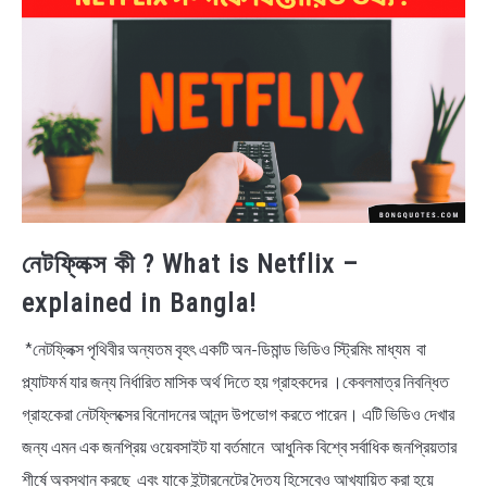
NEWS
BENGALI LYRICS
BENGALI NAMES
BENGALI STORIES
নেটফ্লিক্স কী ? What is Netflix –
explained in Bangla!
*নেটফ্লিক্স পৃথিবীর অন্যতম বৃহৎ একটি অন-ডিমান্ড ভিডিও স্ট্রিমিং মাধ্যম বা
প্ল্যাটফর্ম যার জন্য নির্ধারিত মাসিক অর্থ দিতে হয় গ্রাহকদের ।কেবলমাত্র নিবন্ধিত
গ্রাহকেরা নেটফ্লিক্সের বিনোদনের আনন্দ উপভোগ করতে পারেন। এটি ভিডিও দেখার
জন্য এমন এক জনপ্রিয় ওয়েবসাইট যা বর্তমানে আধুনিক বিশ্বে সর্বাধিক জনপ্রিয়তার
শীর্ষে অবস্থান করছে এবং যাকে ইন্টারনেটের দৈত্য হিসেবেও আখ্যায়িত করা হয়ে