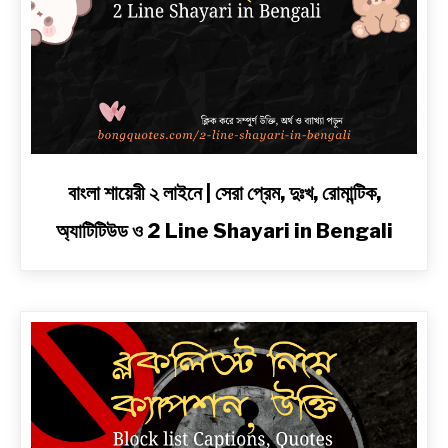
link
বাংলা শায়েরী ২ লাইনে | সেরা প্রেম, দুঃখ, রোমান্টিক,
to
অ্যাটিটিউড ও 2 Line Shayari in Bengali
বাংলা
শায়েরী
২
লাইনে
|
সেরা
প্রেম,
দুঃখ,
রোমান্টিক,