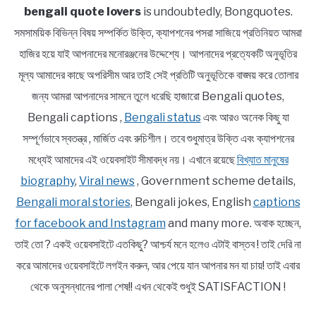
bengali quote lovers
is undoubtedly, Bongquotes.
সমসাময়িক বিভিন্ন বিষয় সম্পর্কিত উক্তি, ক্যাপশনের পসরা সাজিয়ে প্রতিনিয়ত আমরা
হাজির হয়ে যাই আপনাদের মনোরঞ্জনের উদ্দেশ্যে। আপনাদের প্রত্যেকটি অনুভূতির
মূল্য আমাদের কাছে অপরিসীম আর তাই সেই প্রতিটি অনুভূতিকে বাঙ্ময় করে তোলার
জন্য আমরা আপনাদের সামনে তুলে ধরেছি হাজারো Bengali quotes,
Bengali captions ,
Bengali status
এবং আরও অনেক কিছু যা
সম্পূর্ণভাবে স্বতন্ত্র , মার্জিত এবং রুচিশীল। তবে শুধুমাত্র উক্তি এবং ক্যাপশনের
মধ্যেই আমাদের এই ওয়েবসাইট সীমাবদ্ধ নয়। এখানে রয়েছে
বিখ্যাত মানুষের
biography
,
Viral news
, Government scheme details,
Bengali moral stories
, Bengali jokes, English
captions
for facebook and Instagram
and many more. অবাক হচ্ছেন,
তাই তো ? একই ওয়েবসাইটে এতকিছু? আশ্চর্য মনে হলেও এটাই বাস্তব ! তাই দেরি না
করে আমাদের ওয়েবসাইটে লগইন করুন, আর পেয়ে যান আপনার মন যা চায়! তাই এবার
থেকে অনুসন্ধানের পালা শেষ!! এখন থেকেই শুধুই SATISFACTION !