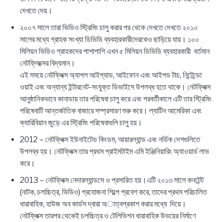
দেখতে দেয়।
২০০৭ সালে তারা ভিডিও স্ট্রিমিং চালু করার পর থেকে দেখতে দেখতে ২০১০
সালের মধ্যে গ্রাহক সংখ্যা ডিভিডি ব্যবহারকারীদেরকেও ছাড়িয়ে যায়। ১০০
মিলিয়ন ভিডিও গ্রাহকদের পাশাপাশি এখন ৫ মিলিয়ন ডিভিডি ব্যবহারকারী বর্তমান
নেটফ্লিক্সের বিদ্যমান।
এই সময়ে নেটফ্লিক্স অ্যাপল আইপ্যাড, আইফোন এবং আইপড টাচ, নিন্টেন্ডো
ওয়াই এবং অন্যান্য ইন্টারনেট-সংযুক্ত ডিভাইসে উপলব্ধ হতে থাকে। নেটফ্লিক্স
আনুষ্ঠানিকভাবে কানাডায় তার পরিষেবা চালু করে এবং পরবর্তীকালে এটি তার স্ট্রিমিং
পরিষেবাটি আন্তর্জাতিক বাজারে সম্প্রসারণ শুরু করে। ল্যাটিন আমেরিকা এবং
ক্যারিবিয়ান জুড়ে এর স্ট্রিমিং পরিষেবাগুলি চালু হয়।
2012 – নেটফ্লিক্স ইউনাইটেড কিংডম, আয়ারল্যান্ড এবং নর্ডিক দেশগুলিতে
উপলব্ধ হয়। নেটফ্লিক্স তার প্রথম প্রাইমটাইম এমি ইঞ্জিনিয়ারিং অ্যাওয়ার্ড লাভ
করে।
2013 – নেটফ্লিক্স নেদারল্যান্ডসে ও প্রসারিত হয়।এটি ২০১৩ সালে কনটেন্ট
(নাটক, চলচ্চিত্র, ভিডিও) প্রযোজনা শিল্পে প্রবেশ করে, তাদের প্রথম পরিচালিত
ধারাবাহিক, হাউজ অব কার্ডস দ্বারা অাত্বপ্রকাশ করার মধ্যে দিয়ে।
নেটফ্লিক্স তারপর থেকেই চলচ্চিত্র ও টেলিভিশন ধারাবাহিক উভয়ের নির্মাণে