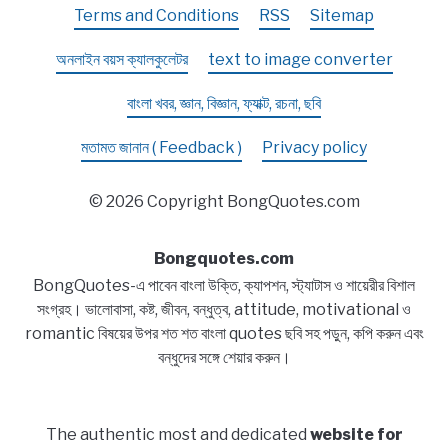
Terms and Conditions
RSS
Sitemap
অনলাইন বয়স ক্যালকুলেটর
text to image converter
বাংলা খবর, জ্ঞান, বিজ্ঞান, ফ্যাক্ট, রচনা, ছবি
মতামত জানান ( Feedback )
Privacy policy
© 2026 Copyright BongQuotes.com
Bongquotes.com
BongQuotes-এ পাবেন বাংলা উক্তি, ক্যাপশন, স্ট্যাটাস ও শায়েরীর বিশাল
সংগ্রহ। ভালোবাসা, কষ্ট, জীবন, বন্ধুত্ব, attitude, motivational ও
romantic বিষয়ের উপর শত শত বাংলা quotes ছবি সহ পড়ুন, কপি করুন এবং
বন্ধুদের সঙ্গে শেয়ার করুন।
The authentic most and dedicated
website for