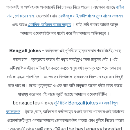
মানানসই ও অর্থবহ নাম অনায়াসেই নির্বাচন করে নিতে পারেন। এছাড়াও রয়েছে
বাড়ির
নাম
,
দোকানের নাম
, রেস্তোরাঁর নাম ,
ফেইসবুক ও ইনস্টাগ্রামের সুন্দর নামের সংকলন
এবং আরও
একাধিক অভিনব নামের সম্ভার
। তাই দেরি না করে আজই আসুন
আমাদের ওয়েবসাইটে আর যাচাই করে নিন আমাদের অভিনবত্ব ।
Bengali jokes
~ কর্মব্যস্ত এই পৃথিবীতে হাস্যরসবোধ প্রায় উঠেই গেছে
বললে চলে। ব্যস্ততার কারণে বই পড়ার সময়টুকুও আজ মানুষের নেই । এই
রুটিনমাফিক জীবন অতিবাহিত করতে করতে মানুষ যখন ক্লান্ত হয়ে পড়ে তখন সে
খোঁজে দুদণ্ড প্রশান্তি। এ ক্ষেত্রে নির্ভেজাল হাস্যরসের বিকল্প বোধহয় আর কিছুই
হতে পারে না। মনের প্রফুল্লতা ও এক গাল হাসি মানুষকে অনেক কষ্টই লাঘব করতে
সাহায্য করে আর এই কাজে ব্রতী হয়েছে আমাদের ওয়েবসাইটটিও ।
bongquotes এ রয়েছে
সুনির্বাচিত Bengali jokes এর এক বিপুল
কালেকশন
। ট্রামে ,বাসে, অফিসে বা কর্মক্ষেত্রে যখনই অবসর পাবেন তখনই আমাদের
ওয়েবসাইটটি খুলে একবার আমাদের জোকসের বর্ণময় পাতায় চোখ বুলিয়ে নিতেই পারেন
; একঘেয়েমি থেকে রেহাই পেতে এটাই হল the best energy booster!