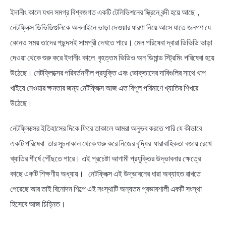
ইদানীং কালে যখন সমগ্র বিশ্বজগত একটি টেলিভিশনের স্ক্রিনে বন্দী হয়ে আছে ,
নেটফ্লিক্স ডিভিডিগুলিকে অনলাইনে ভাড়া দেওয়ার ধারণা নিয়ে আসে যাতে জনগণ যে
কোনও সময় তাদের পছন্দসই সামগ্রী দেখতে পারে। মেল পরিষেবা দ্বারা ডিভিডি ভাড়া
দেওয়া থেকে শুরু করে ইদানীং কালে বৃহত্তম ভিডিও অন ডিমান্ড স্ট্রিমিং পরিষেবা হয়ে
উঠেছে। নেটফ্লিক্সের পরিবর্তনশীল প্রযুক্তি এবং ভোক্তাদের দাবিগুলির সাথে খাপ
খাইয়ে নেওয়ার ক্ষমতার জন্য নেটফ্লিক্স আজ এত বিপুল পরিমাণে খ্যাতির শিখরে
উঠেছে।
নেটফ্লিক্সের ইতিহাসের দিকে ফিরে তাকালে আমরা অনুভব করতে পারি যে কীভাবে
একটি পরিষেবা তার সূচনাকাল থেকে শুরু করে নিজের বৃদ্ধির ধারাবাহিকতা বজায় রেখে
খ্যাতির শীর্ষে পৌঁছতে পারে। এই প্রচেষ্টা আগামী প্রযুক্তির উদ্ভাবনার ক্ষেত্রে
কাছে একটি শিক্ষণীয় অধ্যায়। নেটফ্লিক্স এই উদ্ভাবনের ধারা অব্যাহত রাখতে
পেরেছে আর তাই বিনোদন শিল্পে এই সংস্থাটি অন্যতম প্রভাবশালী একটি সংস্থা
হিসেবে আজ চিহ্নিত।