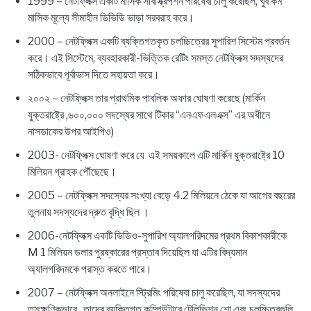
1999 – নেটফ্লিক্স একটি মাসিক সাবস্ক্রিপশন পরিষেবা চালু করেছিল, খুব কম
মাসিক মূল্যে সীমাহীন ডিভিডি ভাড়া সরবরাহ করে।
2000 – নেটফ্লিক্স একটি ব্যক্তিগতকৃত চলচ্চিত্রের সুপারিশ সিস্টেম প্রবর্তন
করে। এই সিস্টেমে, ব্যবহারকারী-ভিত্তিক রেটিং সমস্ত নেটফ্লিক্স সদস্যদের
সঠিকভাবে পূর্বাভাস দিতে সহায়তা করে।
২০০২ – নেটফ্লিক্স তার প্রাথমিক পাবলিক অফার ঘোষণা করেছে (মার্কিন
যুক্তরাষ্ট্রে ,৬০০,০০০ সদস্যের সাথে টিকার “এনএফএলএক্স” এর অধীনে
নাসডাকের উপর আইপিও)
2003- নেটফ্লিক্স ঘোষণা করে যে এই সময়কালে এটি মার্কিন যুক্তরাষ্ট্রে 10
মিলিয়ন গ্রাহক পৌঁছেছে।
2005 – নেটফ্লিক্স সদস্যের সংখ্যা বেড়ে 4.2 মিলিয়নে ঠেকে যা আগের বছরের
তুলনায় সদস্যদের দ্রুত বৃদ্ধি ছিল ।
2006-নেটফ্লিক্স একটি ভিডিও-সুপারিশ অ্যালগরিদমের প্রথম বিকাশকারীকে
M 1 মিলিয়ন ডলার পুরষ্কারের প্রস্তাব দিয়েছিল যা এটির বিদ্যমান
অ্যালগরিদমকে পরাস্ত করতে পারে।
2007 – নেটফ্লিক্স অনলাইনে স্ট্রিমিং পরিষেবা চালু করেছিল, যা সদস্যদের
তাৎক্ষণিকভাবে তাদের ব্যক্তিগত কম্পিউটারে টেলিভিশন শো এবং চলচ্চিত্রগুলি