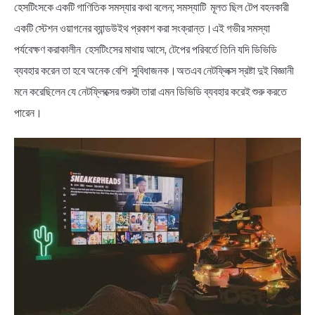
হেসটিংসকে একটি গাণিতিক সমস্যার কথা বলেন; সমস্যাটি মূলত ছিল টেপ বহনকারী
একটি স্টেশন ওয়াগনের ব্যান্ডউইথ প্রকাশ করা সংক্রান্ত।এই গভীর সমস্যা
পর্যবেক্ষণ করাকালীন হেসটিংসের মাথায় আসে, টেপের পরিবর্তে তিনি যদি ডিভিডি
ব্যবহার করেন তা হবে অনেক বেশি সুবিধাজনক।অতএব নেটফ্লিক্স স্রষ্টা দুই বিজ্ঞানী
মনে করেছিলেন যে নেটফ্লিক্সের শুরুটা তারা এমন ডিভিডি ব্যবহার করেই শুরু করতে
পারেন।