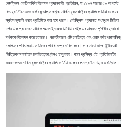
নেটফ্লিক্স একটি মার্কিন বিনোদন প্রদানকারী প্রতিষ্ঠান, যা ১৯৯৭ সালের ২৯ আগস্টে
রিড হ্যাস্টিংস এবং মার্ক রেন্ডোল্ফ কর্তৃক মার্কিন যুক্তরাষ্ট্রের ক্যালিফোর্নিয়া রাজ্যের
স্কটস ভ্যালি শহরে প্রতিষ্ঠিত করা হয়ে থাকে। নেটফ্লিক্স প্রধানত সংস্থান মিডিয়া
দর্শন এবং প্রয়োজন মাফিক অনলাইন এবং ডিবিডি মেইল এর মাধ্যমে পৃথিবীর হাজারো
দর্শককে বিনোদন করে চলেছে। পরবর্তীকালে এটি চলচ্চিত্র এবং ছোট পর্দার ধারাবাহিক,
চলচ্চিত্র পরিচালনা-তে নিজের পরিধি সম্প্রসারিত করে। তার সাথে সাথে ইন্টারনেট
ভিত্তিক অনলাইনে চলচ্চিত্রের বন্টনও চালু করে। বহুল প্রসিদ্ধ এই প্রতিষ্ঠানটির
সদর দফতর মার্কিন যুক্তরাষ্ট্রের ক্যালিফোর্নিয়া রাজ্যের লস গ্যাটস শহরে অবস্থিত।