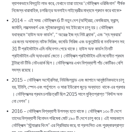
ব্যাপকভাবে বিস্তৃতি লাভ করে, যেখানে তারা তাদের “নেটফ্লিক্স ওরিজিনাল” শীর্ষক
নিজেস্ব ধারাবাহিক, চলচ্চিত্র অনলাইন লাইব্রেরীর মাধ্যমে প্রদান করে থাকে>
2014 – এই সময় নেটফ্লিক্স 6 টি নতুন দেশ (অস্ট্রিয়া, বেলজিয়াম, ফ্রান্স,
জার্মানি, লাক্সেমবার্গ এবং সুইজারল্যান্ড) সহ ইউরোপে চালু হয়। নেটফ্লিক্স
যথাক্রমে “হাউস অফ কার্ডস”, “ অরেঞ্জ ইজ দ্য নিউ ব্ল্যাক”, এবং “দ্য স্কয়ার”
এর জন্য অসামান্য নাটক সিরিজ, কমেডি সিরিজ এবং ডকুমেন্টারি বা ননফিকশন সহ
31 টি প্রাইমটাইম এমি নমিনেশন পেয়ে থাকে। হাউস অফ কার্ডস তিনটি
প্রাইমটাইম এমি অ্যাওয়ার্ড জেতে। নেটফ্লিক্স প্রাইমটাইম এমি মনোনীত প্রথম
ইন্টারনেট টিভি নেটওয়ার্ক ছিল। নেটফ্লিক্সের এখন বিশ্বব্যাপী পাঁচ কোটিরও বেশি
সদস্য রয়েছে।
2015 – নেটফ্লিক্স অস্ট্রেলিয়া, নিউজিল্যান্ড এবং জাপানে আনুষ্ঠানিকভাবে চালু
হয়, ইটালি, স্পেন এবং পর্তুগালে ও সারা ইউরোপ জুড়ে অব্যাহত থাকে এর প্রসার
। নেটফ্লিক্সের প্রথম চলচ্চিত্রটি ছিল 2015 সালে মুক্তিপ্রাপ্ত “বিস্টস অফ
নো নেশন”।
2016 – নেটফ্লিক্স বিশ্বব্যাপী উপলব্ধ হতে থাকে। নেটফ্লিক্স ১৩০ টি দেশে
তাদের বিশ্বব্যাপী বিনোদন পরিষেবা মোট ১৯০ টি দেশে চালু করে। এই সময়কালে
নেটফ্লিক্স “স্ট্র্যাঞ্জার থিংস” এর প্রিমিয়ার করে, যা প্রশংসিত এবং পুরষ্কারপ্রাপ্ত