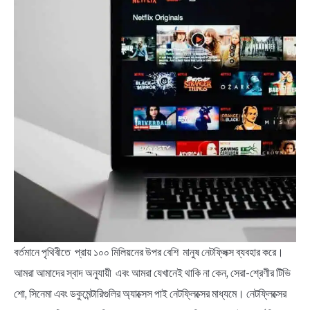
বর্তমানে পৃথিবীতে প্রায় ১০০ মিলিয়নের উপর বেশি মানুষ নেটফ্লিক্স ব্যবহার করে।
আমরা আমাদের স্বাদ অনুযায়ী এবং আমরা যেখানেই থাকি না কেন, সেরা-শ্রেণীর টিভি
শো, সিনেমা এবং ডকুমেন্টারিগুলির অ্যাক্সেস পাই নেটফ্লিক্সের মাধ্যমে। নেটফ্লিক্সের