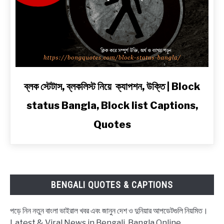
অ্যাটিটিউড
ও
2
Line
Shayari
in
Bengali
link
ব্লক স্টেটাস, ব্লকলিস্ট নিয়ে ক্যাপশন, উক্তি | Block
to
status Bangla, Block list Captions,
ব্লক
স্টেটাস,
Quotes
ব্লকলিস্ট
নিয়ে
ক্যাপশন,
উক্তি
|
BENGALI QUOTES & CAPTIONS
Block
status
পড়ে নিন নতুন বাংলা ভাইরাল খবর এবং জানুন দেশ ও দুনিয়ার আপডেটগুলি নিয়মিত।
Bangla,
Latest & Viral News in Bengali, Bangla Online