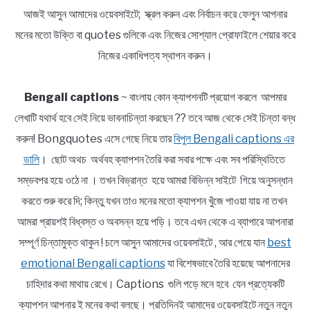
আজই আসুন আমাদের ওয়েবসাইটে; স্ক্রল করুন এবং নির্বাচন করে ফেলুন আপনার
মনের মতো উক্তি বা quotes গুলিকে এবং নিজের সোশ্যাল প্রোফাইলে শেয়ার করে
নিজের একাধিপত্য স্থাপন করুন।
Bengali captions
~ বাংলায় কোন ক্যাপশনটি প্রয়োগ করলে আপমার
লেখাটি যথার্থ হবে সেই নিয়ে ভাবনাচিন্তা করছেন ?? তবে আজ থেকে সেই চিন্তা বন্ধ
করুন! Bongquotes এসে গেছে নিয়ে তার
বিপুল Bengali captions এর
ডালি
। ছোট অথচ অর্থবহ ক্যাপশন তৈরি করা সবার পক্ষে এবং সব পরিস্থিতিতে
সম্ভবপর হয়ে ওঠে না । তখন বিভ্রান্ত হয়ে আমরা বিভিন্ন সাইটে গিয়ে অনুসন্ধান
করতে শুরু করে দি; কিন্তু যখন তাও মনের মতো ক্যাপশন খুঁজে পাওয়া যায় না তখন
আমরা প্রায়শই বিধ্বস্ত ও অবসন্ন হয়ে পড়ি। তবে এখন থেকে এ ব্যাপারে আপনারা
সম্পূর্ণ চিন্তামুক্ত থাকুন ! চলে আসুন আমাদের ওয়েবসাইটে , আর পেয়ে যান
best
emotional Bengali captions
যা বিশেষভাবে তৈরি হয়েছে আপনাদের
চাহিদার কথা মাথায় রেখে। Captions গুলি পড়ে মনে হবে যেন প্রত্যেকটি
ক্যাপশন আপনার ই মনের কথা বলছে। প্রতিদিনই আমাদের ওয়েবসাইটে নতুন নতুন