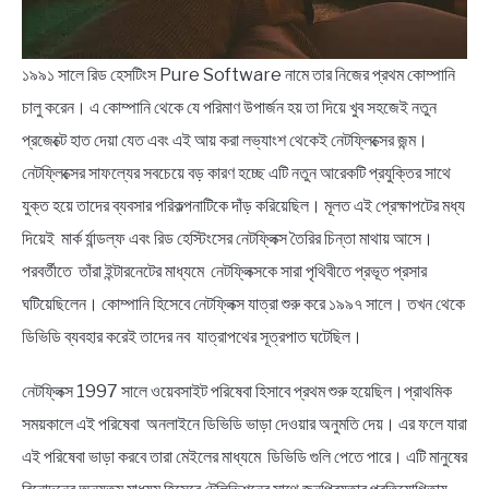
১৯৯১ সালে রিড হেসটিংস Pure Software নামে তার নিজের প্রথম কোম্পানি
চালু করেন। এ কোম্পানি থেকে যে পরিমাণ উপার্জন হয় তা দিয়ে খুব সহজেই নতুন
প্রজেক্টে হাত দেয়া যেত এবং এই আয় করা লভ্যাংশ থেকেই নেটফ্লিক্সের জন্ম।
নেটফ্লিক্সের সাফল্যের সবচেয়ে বড় কারণ হচ্ছে এটি নতুন আরেকটি প্রযুক্তির সাথে
যুক্ত হয়ে তাদের ব্যবসার পরিকল্পনাটিকে দাঁড় করিয়েছিল। মূলত এই প্রেক্ষাপটের মধ্য
দিয়েই মার্ক র্যান্ডল্ফ এবং রিড হেস্টিংসের নেটফ্লিক্স তৈরির চিন্তা মাথায় আসে।
পরবর্তীতে তাঁরা ইন্টারনেটের মাধ্যমে নেটফ্লিক্সকে সারা পৃথিবীতে প্রভূত প্রসার
ঘটিয়েছিলেন। কোম্পানি হিসেবে নেটফ্লিক্স যাত্রা শুরু করে ১৯৯৭ সালে। তখন থেকে
ডিভিডি ব্যবহার করেই তাদের নব যাত্রাপথের সূত্রপাত ঘটেছিল।
নেটফ্লিক্স 1997 সালে ওয়েবসাইট পরিষেবা হিসাবে প্রথম শুরু হয়েছিল।প্রাথমিক
সময়কালে এই পরিষেবা অনলাইনে ডিভিডি ভাড়া দেওয়ার অনুমতি দেয়। এর ফলে যারা
এই পরিষেবা ভাড়া করবে তারা মেইলের মাধ্যমে ডিভিডি গুলি পেতে পারে। এটি মানুষের