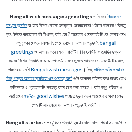
Bengali wish messages/greetings
~ নিজের
প্রিয়জন বা
বন্ধুকে জন্মদিন
বা তার বিশেষ কোনো শুভমুহূর্তে শুভেচ্ছাবার্তা পাঠাতে চাইছেন? কিন্তু
বুঝে উঠতে পারছেন না কী লিখবেন, তাই তো ? আমাদের ওয়েবসাইট টি তে একবার চোখ
রাখুন; আর দেখবেন এখানেই পেয়ে গেছেন আপনার পছন্দসই
bengali
greetings
ও আপনার মনের মতন বার্তাটি। বিবাহবার্ষিকী ও জন্মদিন ছাড়াও
বছরের বিশেষ দিনগুলিকে আরও তাৎপর্যময় করে তুলতে আমাদের ওয়েবসাইটে রয়েছে
হাজারেরও বেশি
Bengali wish messages
। কিছু
কাব্যিক ভঙ্গিতে আবার
কিছু গদ্যের আকারে সুসজ্জিত এই শুভেচ্ছা বার্তা
গুলি আপনার চাহিদার কথা মাথায় রেখে
রুচিসম্মত ও প্রত্যেকটি স্বতন্ত্র ভাবে রচনা করা হয়েছে । তাই বন্ধু ,পরিজন ও
আত্মীয়দের
শুভদিনে good wishes
পাঠাতে স্ক্রল করুন আমাদের ওয়েবসাইটের
পেজ টি আর পেয়ে যান আপনার পছন্দসই বার্তাটি ।
Bengali stories
~ প্রযুক্তির উন্নতি হওয়ার সাথে সাথে শিশুরা তাদের শৈশব
অনেক ক্ষেত্রেই হারাতে বসেছে। ঠাকুমা -দিদিমাদের মুখে গল্প শোনা বা অবসর সময়