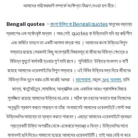
আমাদের পরিষেবাগুলি সম্পর্কে সংক্ষিপ্ত বিবরণ দেওয়া হল নীচে :
Bengali quotes
~
বাংলা উক্তি বা Bengali quotes
মানুষের বক্তব্য
প্রকাশের এক সর্বোৎকৃষ্ট মাধ্যম । আর সেই quotes বা উক্তিগুলি যদি হয় রুচিশীল
এবং মার্জিত তাহলে তা একটি আলাদা মাত্রা পায় । আমাদের বাংলা উক্তির বিপুল
সম্ভারে রয়েছে সেরকমই কিছু মনোগ্রাহী বিষয়সমূহ যা জীবনের বিভিন্ন ক্ষেত্রে ও
বিভিন্ন মুহূর্তে কার্যকরী হওয়ার পূর্ণ দাবি রাখে। সুনির্বাচিত উক্তির সংকলন ও বাণী
রয়েছে আমাদের ওয়েবসাইটের বিপুল সম্ভারে । এই বিবিধ উক্তির মধ্য দিয়ে জীবনের
বিভিন্ন দিক তুলে ধরার চেষ্টা করেছি আমরা ।
ভালোবাসা
,আনন্দ ,
দুঃখ
,
অবসাদ
, হাসি
কান্না, ঋতুবৈচিত্র্য ,সামাজিক, আধ্যাত্মিক এবং একাধিক আরও প্রাসঙ্গিক বিষয়ে
সুসজ্জিত রয়েছে আমাদের উক্তির ভাণ্ডার । সঠিক শব্দ চয়নের অভাবে যারা নিজেদের
অনুভূতি প্রকাশ করতে পারছেন না তাঁরা অনায়াসেই আমাদের ওয়েবসাইটে পোস্ট করা
উক্তিগুলির সাহায্যে তা ব্যক্ত করতে পারবেন। এছাড়া আমাদের ওয়েবসাইটে ব্যবহৃত
প্রত্যেকটি উক্তি অপরটির থেকে একেবারে স্বতন্ত্র ও ভিন্ন। উক্তিগুলির সাথে
মানানসই ছবি দিয়েও সাজানো হয়েছে আমাদের ওয়েবসাইটটি। তাই আর দেরি না করে