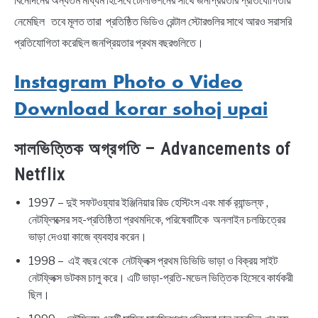
বিনোদনের অন্যতম মাধ্যম হিসেবে টেলিভিশনের সাথে জনপ্রিয়তার প্রতিযোগিতায়
নেমেছিল তবে মূলত তারা প্রতিষ্ঠিত ভিডিও রেন্টাল স্টোরগুলির সাথে আরও সরাসরি
প্রতিযোগিতা করেছিল জনপ্রিয়তার প্রথম বছরগুলিতে।
Instagram Photo o Video
Download korar sohoj upai
সালভিত্তিক অগ্রগতি – Advancements of
Netflix
1997 – দুই সফটওয়্যার ইঞ্জিনিয়ার রিড হেস্টিংস এবং মার্ক র‌্যান্ডল্ফ ,
নেটফ্লিক্সের সহ-প্রতিষ্ঠিতা প্রথমদিকে, পরিষেবাটিকে অনলাইন চলচ্চিত্রের
ভাড়া দেওয়া কাজে ব্যবহার করেন।
1998 – এই বছর থেকে নেটফ্লিক্স প্রথম ডিভিডি ভাড়া ও বিক্রয় সাইট
নেটফ্লিক্স ডটকম চালু করে। এটি ভাড়া-প্রতি-মডেল ভিত্তিক হিসেবে কার্যকরী
ছিল।