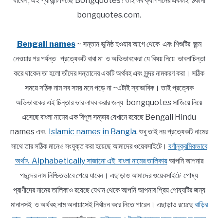
যাবেন ; এই গ্যারান্টি দিচ্ছে Bongquotes ! তাই সব ক্যাপশনের একটাই ঠিকানা
bongquotes.com.
Bengali names
~ সন্তান ভূমিষ্ঠ হওয়ার আগে থেকে এবং শিশুটির জন্ম
নেওয়ার পর পর্যন্ত প্রত্যেকটি বাবা মা ও অভিভাবকেরা যে বিষয় নিয়ে ভাবনাচিন্তা
করে থাকেন তা হলো তাঁদের সন্তানের একটি অর্থবহ এবং সুন্দর নামকরণ করা। সঠিক
সময়ে সঠিক নাম সব সময় মনে পড়ে না ~এটাই স্বাভাবিক। তাই প্রত্যেক
অভিভাবকের এই চিন্তার ভার লাঘব করার জন্য bongquotes সাজিয়ে নিয়ে
এসেছে বাংলা নামের এক বিপুল সম্ভার যেখানে রয়েছে Bengali Hindu
names এবং
Islamic names in Bangla
. শুধু তাই নয় প্রত্যেকটি নামের
সাথে তার সঠিক মানেও সংযুক্ত করা হয়েছে আমাদের ওয়েবসাইটে।
বর্ণানুক্রমিকভাবে
অর্থাৎ Alphabetically সাজানো এই বাংলা নামের তালিকায়
আপনি আপনার
পছন্দের নাম নিশ্চিতভাবে পেয়ে যাবেন। এছাড়াও আমাদের ওয়েবসাইটে পোষ্য
প্রাণীদের নামের তালিকাও রয়েছে যেখান থেকে আপনি আপনার প্রিয় পোষ্যটির জন্য
মানানসই ও অর্থবহ নাম অনায়াসেই নির্বাচন করে নিতে পারেন। এছাড়াও রয়েছে
বাড়ির