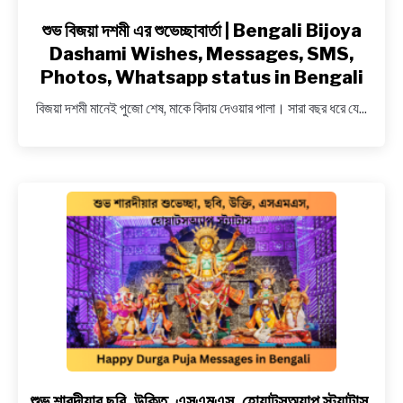
শুভ বিজয়া দশমী এর শুভেচ্ছাবার্তা | Bengali Bijoya
link
to
Dashami Wishes, Messages, SMS,
শুভ
Photos, Whatsapp status in Bengali
বিজয়া
বিজয়া দশমী মানেই পুজো শেষ, মাকে বিদায় দেওয়ার পালা। সারা বছর ধরে যে...
দশমী
এর
শুভেচ্ছাবার্তা
|
Bengali
Bijoya
Dashami
Wishes,
Messages,
SMS,
Photos,
Whatsapp
status
in
শুভ শারদীয়ার ছবি, উক্তি, এসএমএস, হোয়াটসঅ্যাপ স্ট্যাটাস,
link