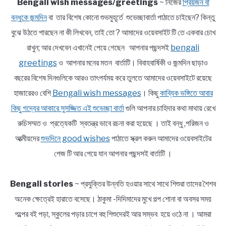
Bengali wish messages/greetings
~ নিজের
প্রিয়জন বা
বন্ধুকে জন্মদিন
বা তার বিশেষ কোনো শুভমুহূর্তে শুভেচ্ছাবার্তা পাঠাতে চাইছেন? কিন্তু
বুঝে উঠতে পারছেন না কী লিখবেন, তাই তো ? আমাদের ওয়েবসাইট টি তে একবার চোখ
রাখুন; আর দেখবেন এখানেই পেয়ে গেছেন আপনার পছন্দসই
bengali
greetings
ও আপনার মনের মতন বার্তাটি। বিবাহবার্ষিকী ও জন্মদিন ছাড়াও
বছরের বিশেষ দিনগুলিকে আরও তাৎপর্যময় করে তুলতে আমাদের ওয়েবসাইটে রয়েছে
হাজারেরও বেশি
Bengali wish messages
। কিছু
কাব্যিক ভঙ্গিতে আবার
কিছু গদ্যের আকারে সুসজ্জিত এই শুভেচ্ছা বার্তা
গুলি আপনার চাহিদার কথা মাথায় রেখে
রুচিসম্মত ও প্রত্যেকটি স্বতন্ত্র ভাবে রচনা করা হয়েছে । তাই বন্ধু ,পরিজন ও
আত্মীয়দের
শুভদিনে good wishes
পাঠাতে স্ক্রল করুন আমাদের ওয়েবসাইটের
পেজ টি আর পেয়ে যান আপনার পছন্দসই বার্তাটি ।
Bengali stories
~ প্রযুক্তির উন্নতি হওয়ার সাথে সাথে শিশুরা তাদের শৈশব
অনেক ক্ষেত্রেই হারাতে বসেছে। ঠাকুমা -দিদিমাদের মুখে গল্প শোনা বা অবসর সময়
গল্পের বই পড়া, স্কুলের পড়ার চাপে বহু শিশুদেরই আর সম্ভব হয়ে ওঠে না । আমরা