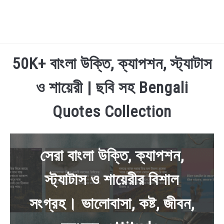
TECHNOLOGY
50K+ বাংলা উক্তি, ক্যাপশন, স্ট্যাটাস
ও শায়েরী | ছবি সহ Bengali
HEALTH & LIFESTYLE
Quotes Collection
BIOGRAPHY
EDUCATIONAL
সেরা বাংলা উক্তি, ক্যাপশন,
BENGALI WISHES
স্ট্যাটাস ও শায়েরীর বিশাল
QUOTES & CAPTIONS
সংগ্রহ। ভালোবাসা, কষ্ট, জীবন,