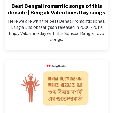
Best Bengali romantic songs of this
link
to
decade | Bengali Valentines Day songs
Best
Here we are with the best Bengali romantic songs,
Bengali
Bangla Bhalobasar gaan released in 2000 - 2019.
romantic
Enjoy Valentine day with this Sensual Bangla Love
songs
songs.
of
this
decade
|
Bengali
Valentines
Day
songs