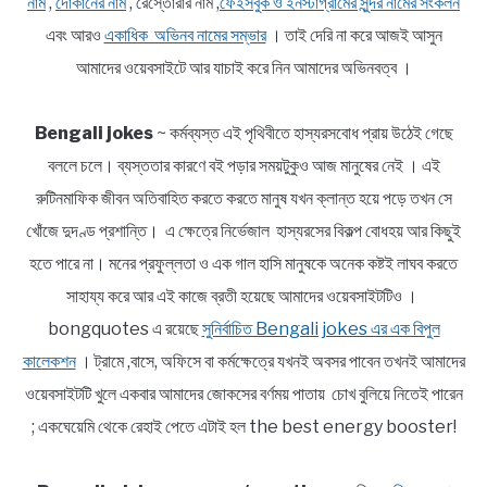
নাম
,
দোকানের নাম
, রেস্তোরাঁর নাম ,
ফেইসবুক ও ইনস্টাগ্রামের সুন্দর নামের সংকলন
এবং আরও
একাধিক অভিনব নামের সম্ভার
। তাই দেরি না করে আজই আসুন
আমাদের ওয়েবসাইটে আর যাচাই করে নিন আমাদের অভিনবত্ব ।
Bengali jokes
~ কর্মব্যস্ত এই পৃথিবীতে হাস্যরসবোধ প্রায় উঠেই গেছে
বললে চলে। ব্যস্ততার কারণে বই পড়ার সময়টুকুও আজ মানুষের নেই । এই
রুটিনমাফিক জীবন অতিবাহিত করতে করতে মানুষ যখন ক্লান্ত হয়ে পড়ে তখন সে
খোঁজে দুদণ্ড প্রশান্তি। এ ক্ষেত্রে নির্ভেজাল হাস্যরসের বিকল্প বোধহয় আর কিছুই
হতে পারে না। মনের প্রফুল্লতা ও এক গাল হাসি মানুষকে অনেক কষ্টই লাঘব করতে
সাহায্য করে আর এই কাজে ব্রতী হয়েছে আমাদের ওয়েবসাইটটিও ।
bongquotes এ রয়েছে
সুনির্বাচিত Bengali jokes এর এক বিপুল
কালেকশন
। ট্রামে ,বাসে, অফিসে বা কর্মক্ষেত্রে যখনই অবসর পাবেন তখনই আমাদের
ওয়েবসাইটটি খুলে একবার আমাদের জোকসের বর্ণময় পাতায় চোখ বুলিয়ে নিতেই পারেন
; একঘেয়েমি থেকে রেহাই পেতে এটাই হল the best energy booster!