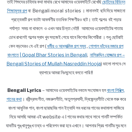
তাই শিশুদের চাহিদার কথা মাথায় রেখে আমাদের ওয়েবসাইটে রেখেছি
ছোটদের বিভিন্ন
শিক্ষামূলক গল্প
বা Bengali moral stories । মানানসই ছবি দিয়ে সাজানো
প্রত্যেকটি গল্প যতটা আকর্ষণীয় ততধিক শিক্ষণীয়ও বটে। তাই গল্পের বই পড়ার
পর্যাপ্ত সময় না থাকলে ও এখন আর চিন্তা নেই!! আমাদের ওয়েবসাইটের পাতায়
চোখ রাখলেই গল্পের স্বাদ খুব সহজেই পেয়ে যাবে কিশোর কিশোরীরা । শুধু ছোটরাই
কেন বড়দেরও যে এই গল্প (
ধর্মীয় ও আধ্যাত্মিক গল্প সমূহ
,
গোপাল ভাঁড়ের মজার গল্প
বাংলাতে | Gopal Bhar Stories in Bengali
,
নাসিরুদ্দিন হোজ্জার গল্প –
Bengali Stories of Mullah Nasreddin Hooja
) ভালো লাগবে সে
ব্যাপারে আমরা নিঃসন্দেহে বলতে পারি !!
Bengali Lyrics
– আমাদের ওয়েবসাইটের নবতম সংযোজন হল
বাংলা লিরিক্স,
গানের কথা
। রবীন্দ্রসংগীত, নজরুলগীতি, অতুলপ্রসাদী, দ্বিজেন্দ্রগীতি থেকে শুরু করে
বাংলা আধুনিক গান, বাংলা ছায়াছবির গান ইত্যাদি সব ধরনের গানের কথামালা সাজিয়ে
নিয়ে আসছি আমরা এই website এ l গানের কথার সাথে সাথে গানটি সম্পর্কিত
যাবতীয় পুঙ্খানুপুঙ্খ তথ্য ও পরিবেশন করা হবে এখানে। আপনার প্রিয় গানটির সুর মনে