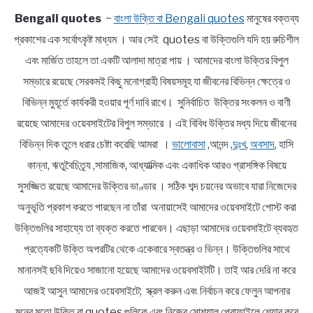
Bengali quotes
~
বাংলা উক্তি বা Bengali quotes
মানুষের বক্তব্য
প্রকাশের এক সর্বোৎকৃষ্ট মাধ্যম । আর সেই quotes বা উক্তিগুলি যদি হয় রুচিশীল
এবং মার্জিত তাহলে তা একটি আলাদা মাত্রা পায় । আমাদের বাংলা উক্তির বিপুল
সম্ভারে রয়েছে সেরকমই কিছু মনোগ্রাহী বিষয়সমূহ যা জীবনের বিভিন্ন ক্ষেত্রে ও
বিভিন্ন মুহূর্তে কার্যকরী হওয়ার পূর্ণ দাবি রাখে। সুনির্বাচিত উক্তির সংকলন ও বাণী
রয়েছে আমাদের ওয়েবসাইটের বিপুল সম্ভারে । এই বিবিধ উক্তির মধ্য দিয়ে জীবনের
বিভিন্ন দিক তুলে ধরার চেষ্টা করেছি আমরা ।
ভালোবাসা
,আনন্দ ,
দুঃখ
,
অবসাদ
, হাসি
কান্না, ঋতুবৈচিত্র্য ,সামাজিক, আধ্যাত্মিক এবং একাধিক আরও প্রাসঙ্গিক বিষয়ে
সুসজ্জিত রয়েছে আমাদের উক্তির ভাণ্ডার । সঠিক শব্দ চয়নের অভাবে যারা নিজেদের
অনুভূতি প্রকাশ করতে পারছেন না তাঁরা অনায়াসেই আমাদের ওয়েবসাইটে পোস্ট করা
উক্তিগুলির সাহায্যে তা ব্যক্ত করতে পারবেন। এছাড়া আমাদের ওয়েবসাইটে ব্যবহৃত
প্রত্যেকটি উক্তি অপরটির থেকে একেবারে স্বতন্ত্র ও ভিন্ন। উক্তিগুলির সাথে
মানানসই ছবি দিয়েও সাজানো হয়েছে আমাদের ওয়েবসাইটটি। তাই আর দেরি না করে
আজই আসুন আমাদের ওয়েবসাইটে; স্ক্রল করুন এবং নির্বাচন করে ফেলুন আপনার
মনের মতো উক্তি বা quotes গুলিকে এবং নিজের সোশ্যাল প্রোফাইলে শেয়ার করে