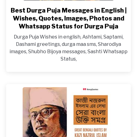
Best Durga Puja Messages in English |
link
to
Wishes, Quotes, Images, Photos and
Best
Whatsapp Status for Durga Puja
Durga
Durga Puja Wishes in english, Ashtami, Saptami,
Puja
Dashami greetings, durga maa sms, Sharodiya
Messages
images, Shubho Bijoya messages, Sashti Whatsapp
in
Status,
English
|
Wishes,
Quotes,
Images,
Photos
and
Whatsapp
Status
for
Durga