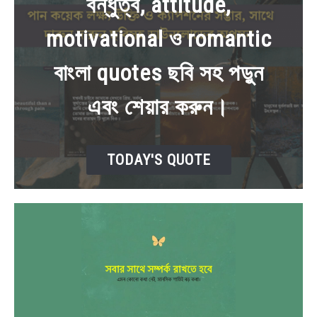
বন্ধুত্ব, attitude,
NEWS
motivational ও romantic
BENGALI LYRICS
বাংলা quotes ছবি সহ পড়ুন
BENGALI NAMES
এবং শেয়ার করুন।
BENGALI STORIES
TODAY'S QUOTE