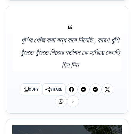
খুশির খোঁজ করা বন্ধ করে দিয়েছি , কারণ খুশি
খুঁজতে খুঁজতে নিজের বর্তমান কে হারিয়ে ফেলছি
দিন দিন
COPY
SHARE