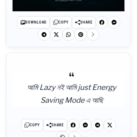
DOWNLOAD
COPY
SHARE
আমি Lazy নই আমি just Energy
Saving Mode এ আছি
COPY
SHARE