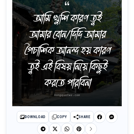
আমি খুশি কারণ তুই
আমার বোন/দিদি আমার
পৈচাশিক আনন্দ হয় কারণ
তুই এই বিষয় নিয়ে কিছুই
করতে পারবিনা
DOWNLOAD
COPY
SHARE