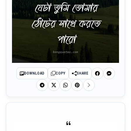
যেটা তুমি তোমার
ঠোঁটের সাথে করতে
পারো
DOWNLOAD
COPY
SHARE