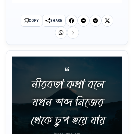
COPY
SHARE
নীরবতা কথা বলে
যখন শব্দ নিজের
থেকে চুপ হয়ে যায়