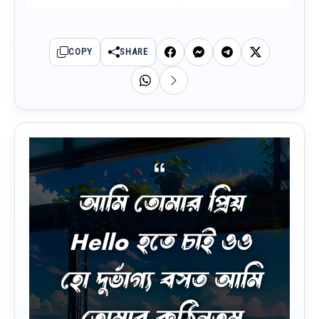
COPY
SHARE
আমি তোমার প্রিয়
Hello হতে চাই ওও
হো দুর্ভাগ্য বসত আমি
তোমার কঠিনতম