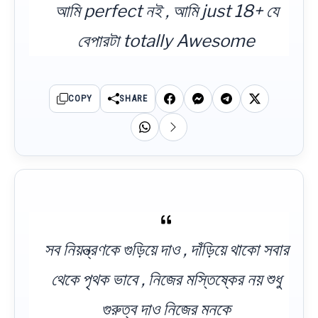
আমি perfect নই , আমি just 18+ যে
বেপারটা totally Awesome
COPY
SHARE
সব নিয়ন্ত্রণকে গুড়িয়ে দাও , দাঁড়িয়ে থাকো সবার
থেকে পৃথক ভাবে , নিজের মস্তিষ্কের নয় শুধু
গুরুত্ব দাও নিজের মনকে