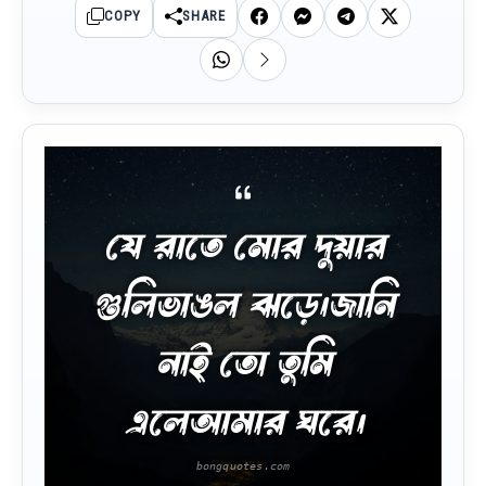
COPY
SHARE
যে রাতে মোর দুয়ার
গুলিভাঙল ঝড়ে।জানি
নাই তো তুমি
এলেআমার ঘরে।