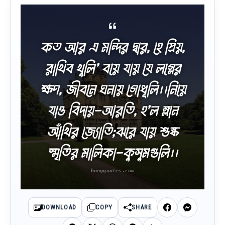
কত আর এ মন্দির দ্বার, হে প্রিয়,
রাখিব খুলি’ বয়ে যায় যে লগ্নের
ক্ষণ, জীবনে ঘনায় গোধূলি।।নিয়ে
যাও বিদায়-আরতি, হ’ল ম্লান
আঁখির জ্যোতি;ঝরে যায় শুষ্ক
স্মৃতির মালিকা-কুসুমগুলি।।
DOWNLOAD
COPY
SHARE