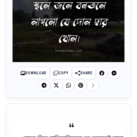
স্থলে জলে বনতলে
লাগলো যে দোল দ্বার
খোল।
DOWNLOAD
COPY
SHARE