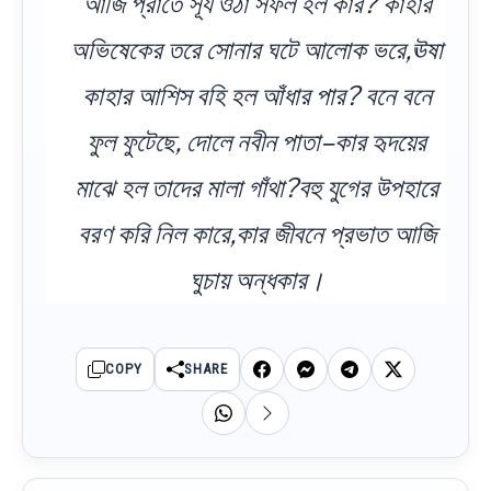
আজি প্রাতে সূর্য ওঠা সফল হল কার? কাহার
অভিষেকের তরে সোনার ঘটে আলোক ভরে,ঊষা
কাহার আশিস বহি হল আঁধার পার? বনে বনে
ফুল ফুটেছে, দোলে নবীন পাতা–কার হৃদয়ের
মাঝে হল তাদের মালা গাঁথা?বহু যুগের উপহারে
বরণ করি নিল কারে,কার জীবনে প্রভাত আজি
ঘুচায় অন্ধকার।
COPY
SHARE