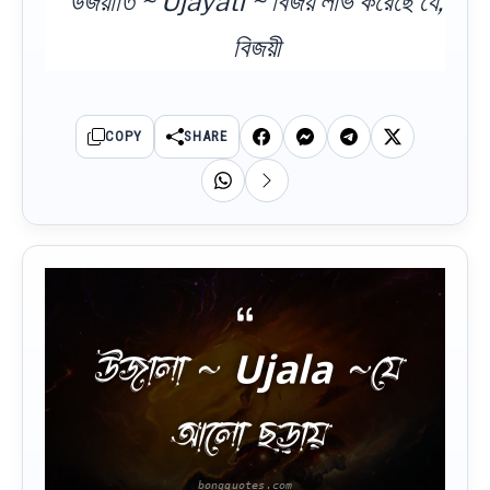
উজয়াতি ~ Ujayati ~ বিজয় লাভ করেছে যে,
বিজয়ী
COPY
SHARE
উজালা ~ Ujala ~যে
আলো ছড়ায়