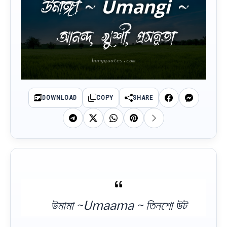
উমাঙ্গী ~ Umangi ~
আনন্দ, খুশী, প্রসন্নতা
DOWNLOAD
COPY
SHARE
উমামা ~Umaama ~ তিনশো উট