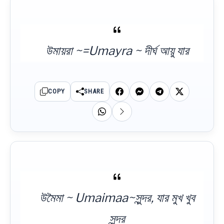
উমায়রা ~=Umayra ~ দীর্ঘ আয়ু যার
COPY
SHARE
উমৈমা ~ Umaimaa~সুন্দর, যার মুখ খুব
সুন্দর