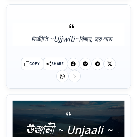
উজ্জীতি ~Ujjwiti~বিজয়, জয় লাভ
COPY
SHARE
উঞ্জালী ~ Unjaali ~