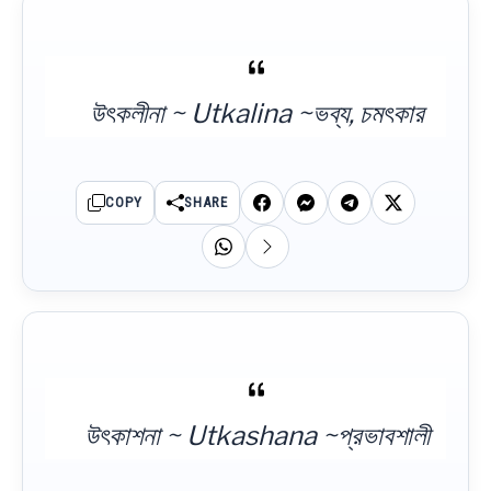
উৎকলীনা ~ Utkalina ~ভব্য, চমৎকার
COPY
SHARE
উৎকাশনা ~ Utkashana ~প্রভাবশালী