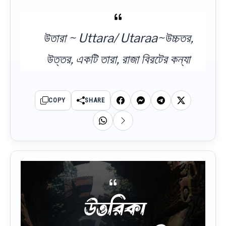
উতারা ~ Uttara/ Utaraa~উচ্চতর,
উত্তর, একটি তারা, রাজা বিরটের কন্যা
COPY
SHARE
উত্তরিকা