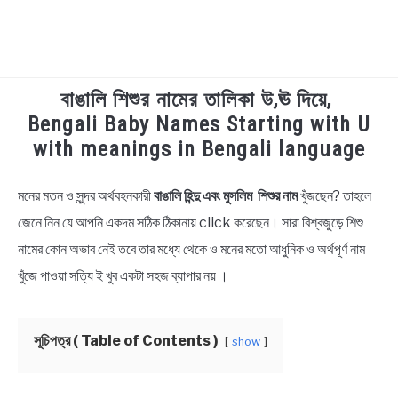
বাঙালি শিশুর নামের তালিকা উ,ঊ দিয়ে,
TECHNOLOGY
Bengali Baby Names Starting with U
with meanings in Bengali language
HEALTH & LIFESTYLE
মনের মতন ও সুন্দর অর্থবহনকারী
বাঙালি হিন্দু এবং মুসলিম শিশুর নাম
খুঁজছেন? তাহলে
in
BIOGRAPHY
Bengali
জেনে নিন যে আপনি একদম সঠিক ঠিকানায় click করেছেন। সারা বিশ্বজুড়ে শিশু
Names
নামের কোন অভাব নেই তবে তার মধ্যে থেকে ও মনের মতো আধুনিক ও অর্থপূর্ণ নাম
EDUCATIONAL
খুঁজে পাওয়া সত্যি ই খুব একটা সহজ ব্যাপার নয় ।
BENGALI WISHES
সূচিপত্র ( Table of Contents )
show
QUOTES & CAPTIONS