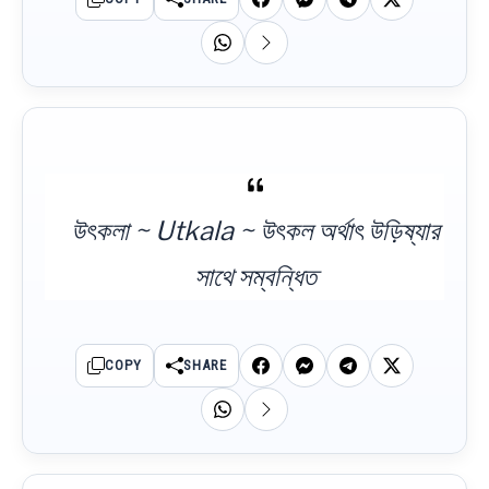
উৎকলা ~ Utkala ~ উৎকল অর্থাৎ উড়িষ্যার
সাথে সম্বন্ধিত
COPY
SHARE