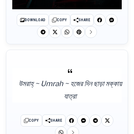
DOWNLOAD
COPY
SHARE
উমরাহ্‌ ~ Umrah ~ হজের দিন ছাড়া মক্কায়
যাত্রা
COPY
SHARE