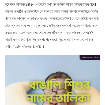
NEWS
তবে যখন আমাদের site এ এসেছেন তখন সব মুশকিল আসান নিমেষেই হয়ে যাবে !
নামকরণের কঠিন এই কাজটিকে কে সহজতর করতে আমরা আপনার জন্য নিয়ে এসেছি
BENGALI LYRICS
বাছাই করা আধুনিক ও অর্থসহ একগুচ্ছ শিশুর নামের তালিকা যেখানে প্রতিটি নাম সবার
থেকে পৃথক ও আধুনিক। শুধু তাই নয় ; বর্ণানুক্রমে সাজানো প্রত্যেকটি নামের সাথে
BENGALI NAMES
রয়েছে তার ইংরেজী হরফ এবং সেই নামের সঠিক অর্থ । তবে আর দেরি কেন???
আজই এবং এখনই খুঁজে নিন আপনার পছন্দমতো প্রিয় নামটি । আজকের বর্ণ উ,ঊ
BENGALI STORIES
অর্থাৎ ইংরেজি বর্ণমালার U বর্ণটি ।