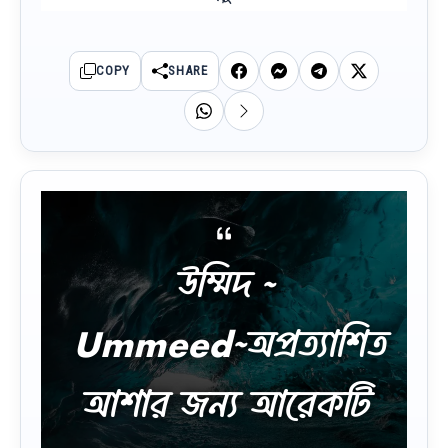
COPY
SHARE
উম্মিদ ~
Ummeed~অপ্রত্যাশিত
আশার জন্য আরেকটি