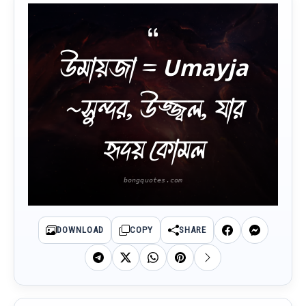
উমায়জা = Umayja
~সুন্দর, উজ্জ্বল, যার
হৃদয় কোমল
DOWNLOAD
COPY
SHARE