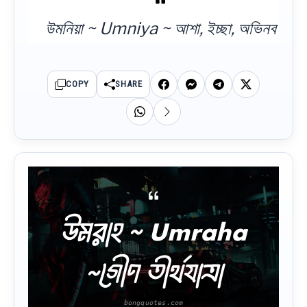
উমনিয়া ~ Umniya ~ আশা, ইচ্ছা, অভিনব
COPY
SHARE
উমরাহ ~ Umraha
~গৌণ তীর্থযাত্রা