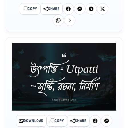
COPY
SHARE
উৎপত্তি = Utpatti
~সৃষ্টি, রচনা, নির্মাণ
DOWNLOAD
COPY
SHARE