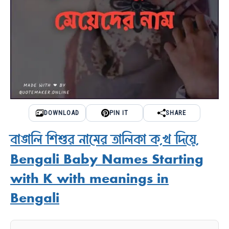
DOWNLOAD
PIN IT
SHARE
বাঙালি শিশুর নামের তালিকা ক,খ দিয়ে,
Bengali Baby Names Starting
with K with meanings in
Bengali