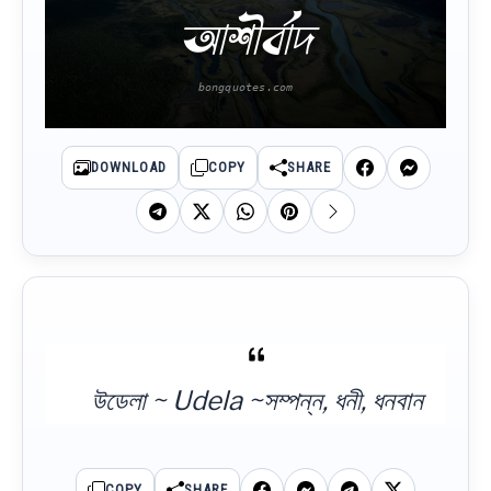
আশীর্বাদ
DOWNLOAD
COPY
SHARE
উডেলা ~ Udela ~সম্পন্ন, ধনী, ধনবান
COPY
SHARE