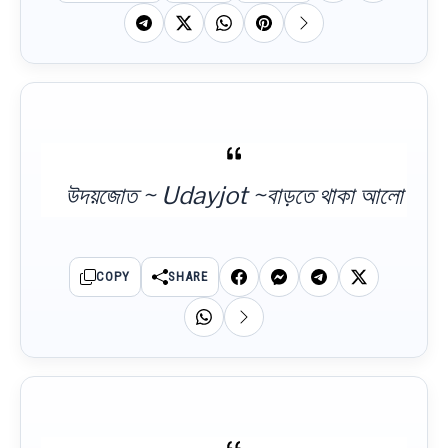
উদয়জোত ~ Udayjot ~বাড়তে থাকা আলো
COPY
SHARE