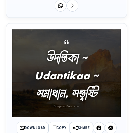
উদন্তিকা ~
Udantikaa ~
সমাধান, সন্তুষ্টি
DOWNLOAD
COPY
SHARE