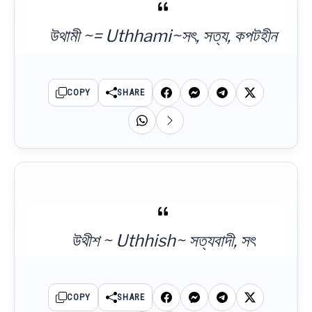
উথামী ~= Uthhami~সৎ, সত্য, কপটহীন
COPY
SHARE
উথীশ ~ Uthhish~ সত্যবাদী, সৎ
COPY
SHARE