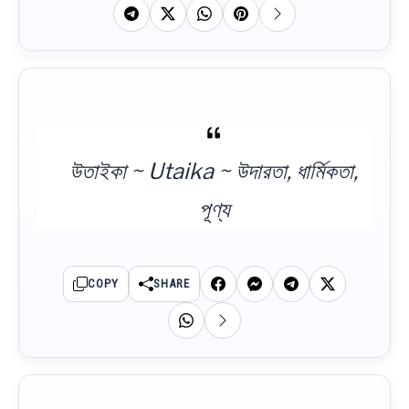
উতাইকা ~ Utaika ~ উদারতা, ধার্মিকতা,
পূণ্য
COPY
SHARE