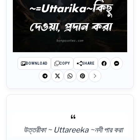
~=Uttarika~কিছু
দেওয়া, প্রদান করা
DOWNLOAD
COPY
SHARE
উত্তরীকা ~ Uttareeka ~নদী পার করা