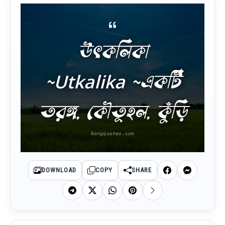
উৎকলিকা
~Utkalika ~একটি
তরঙ্গ, কৌতূহল, কুঁড়ি
DOWNLOAD
COPY
SHARE