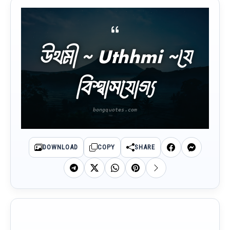
উথমী ~ Uthhmi ~যে
বিশ্বাসযোগ্য
DOWNLOAD
COPY
SHARE