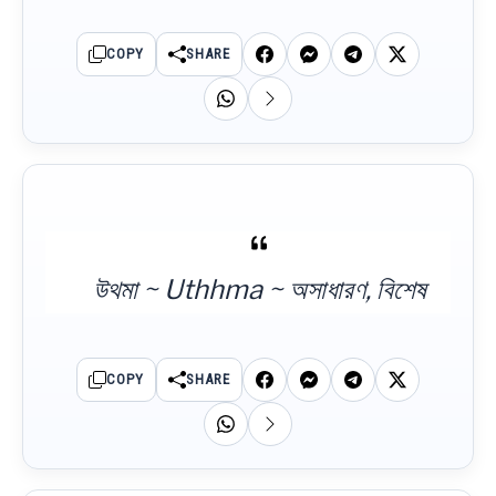
COPY
SHARE
উথমা ~ Uthhma ~ অসাধারণ, বিশেষ
COPY
SHARE