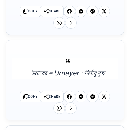
COPY
SHARE
উমায়ের = Umayer ~দীর্ঘায়ু বৃক্ষ
COPY
SHARE