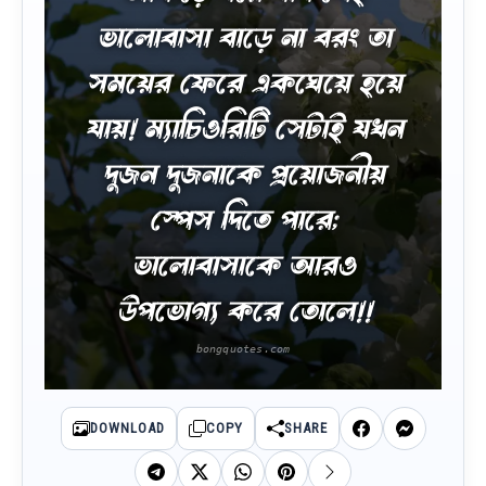
ভালোবাসা বাড়ে না বরং তা
সময়ের ফেরে একঘেয়ে হয়ে
যায়! ম্যাচিওরিটি সেটাই যখন
দুজন দুজনাকে প্রয়োজনীয়
স্পেস দিতে পারে;
ভালোবাসাকে আরও
উপভোগ্য করে তোলে!!
DOWNLOAD
COPY
SHARE