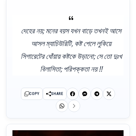
দেহের নয়; মনের বয়স যখন বাড়ে তখনই আসে
আসল ম্যাচিউরিটি, কষ্ট পেলে লুকিয়ে
সিগারেটের ধোঁয়ায় কষ্টকে উড়ানো; সে তো দুঃখ
বিলাসিতা; পরিপক্কতা নয় !!
COPY
SHARE