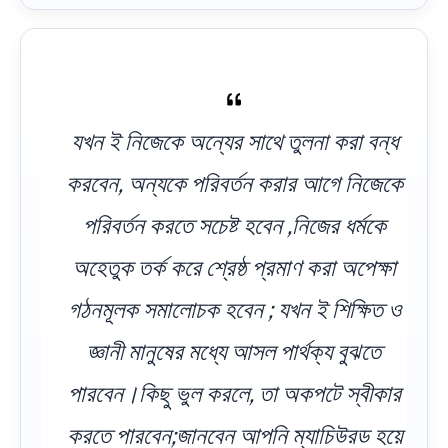
যখন ই নিজেকে অন্যের সাথে তুলনা করা বন্ধ
করবেন, অন্যকে পরিবর্তন করার আগে নিজেকে
পরিবর্তন করতে সচেষ্ট হবেন ,নিজের ধর্মকে
অহেতুক তর্ক করে শ্রেষ্ঠ প্রমাণ করা অপেক্ষা
গঠনমূলক সমালোচক হবেন ; যখন ই শিক্ষিত ও
জ্ঞানী মানুষের মধ্যে আসল পার্থক্য বুঝতে
পারবেন।কিছু ভুল করলে, তা অকপটে স্বীকার
করতে পারবেন;জানবেন আপনি ম্যাচিউরড হয়ে