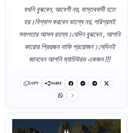
যখনি বুঝবেন, আবেগী নয়, বাস্তববাদী হতে
হয়।বিশ্বাস করবেন ভাগ্যে নয়, পরিশ্রমই
সফলতার আসল রহস্য।যেদিন বুঝবেন , আপনি
কারোর প্রিয়জন নাকি প্রয়োজন।সেদিনই
জানবেন আপনি ম্যাচিউরড একজন !!!
COPY
SHARE