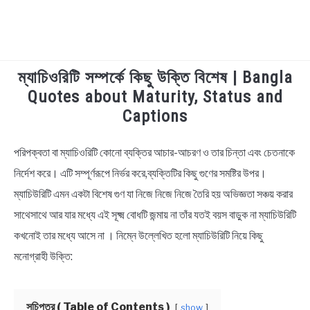
ম্যাচিওরিটি সম্পর্কে কিছু উক্তি বিশেষ | Bangla
TECHNOLOGY
Quotes about Maturity, Status and
Captions
HEALTH & LIFESTYLE
পরিপক্বতা বা ম্যাচিওরিটি কোনো ব্যক্তির আচার-আচরণ ও তার চিন্তা এবং চেতনাকে
in
BIOGRAPHY
Bengali
নির্দেশ করে। এটি সম্পূর্ণরূপে নির্ভর করে,ব্যক্তিটির কিছু গুণের সমষ্টির উপর।
Quotes
,
Bengali
ম্যাচিউরিটি এমন একটা বিশেষ গুণ যা নিজে নিজে নিজে তৈরি হয় অভিজ্ঞতা সঞ্চয় করার
EDUCATIONAL
Status
,
Life
Quotes
সাথেসাথে আর যার মধ্যে এই সূক্ষ্ম বোধটি জন্মায় না তাঁর যতই বয়স বাড়ুক না ম্যাচিউরিটি
BENGALI WISHES
কখনোই তার মধ্যে আসে না । নিম্নে উল্লেখিত হলো ম্যাচিউরিটি নিয়ে কিছু
মনোগ্রাহী উক্তি:
QUOTES & CAPTIONS
সূচিপত্র ( Table of Contents )
show