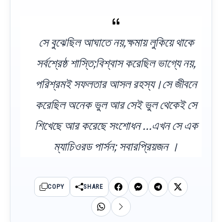
সে বুঝেছিল আঘাতে নয়,ক্ষমায় লুকিয়ে থাকে
সর্বশ্রেষ্ঠ শাস্তি;বিশ্বাস করেছিল ভাগ্যে নয়,
পরিশ্রমই সফলতার আসল রহস্য।সে জীবনে
করেছিল অনেক ভুল আর সেই ভুল থেকেই সে
শিখেছে আর করেছে সংশোধন …এখন সে এক
ম্যাচিওরড পার্সন; সবারপ্রিয়জন ।
COPY
SHARE