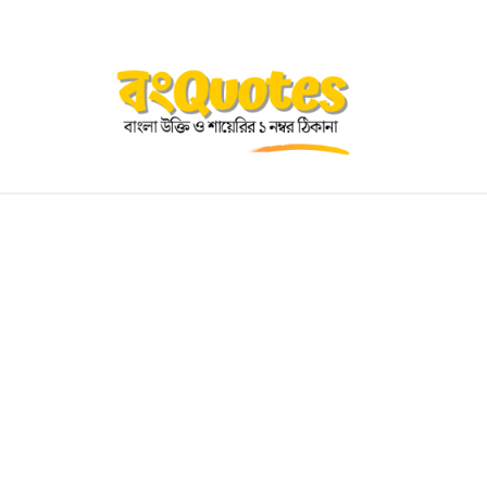
OGRAPHY
EDUCATIONAL
BENGALI WISHES
QUOT
BENGALI NAMES
BENGALI STORIES