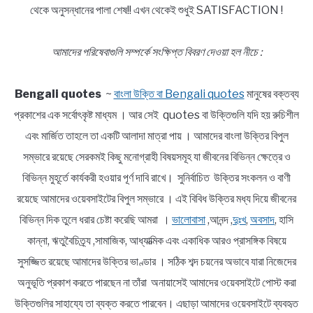
থেকে অনুসন্ধানের পালা শেষ!! এখন থেকেই শুধুই SATISFACTION !
আমাদের পরিষেবাগুলি সম্পর্কে সংক্ষিপ্ত বিবরণ দেওয়া হল নীচে :
Bengali quotes
~
বাংলা উক্তি বা Bengali quotes
মানুষের বক্তব্য
প্রকাশের এক সর্বোৎকৃষ্ট মাধ্যম । আর সেই quotes বা উক্তিগুলি যদি হয় রুচিশীল
এবং মার্জিত তাহলে তা একটি আলাদা মাত্রা পায় । আমাদের বাংলা উক্তির বিপুল
সম্ভারে রয়েছে সেরকমই কিছু মনোগ্রাহী বিষয়সমূহ যা জীবনের বিভিন্ন ক্ষেত্রে ও
বিভিন্ন মুহূর্তে কার্যকরী হওয়ার পূর্ণ দাবি রাখে। সুনির্বাচিত উক্তির সংকলন ও বাণী
রয়েছে আমাদের ওয়েবসাইটের বিপুল সম্ভারে । এই বিবিধ উক্তির মধ্য দিয়ে জীবনের
বিভিন্ন দিক তুলে ধরার চেষ্টা করেছি আমরা ।
ভালোবাসা
,আনন্দ ,
দুঃখ
,
অবসাদ
, হাসি
কান্না, ঋতুবৈচিত্র্য ,সামাজিক, আধ্যাত্মিক এবং একাধিক আরও প্রাসঙ্গিক বিষয়ে
সুসজ্জিত রয়েছে আমাদের উক্তির ভাণ্ডার । সঠিক শব্দ চয়নের অভাবে যারা নিজেদের
অনুভূতি প্রকাশ করতে পারছেন না তাঁরা অনায়াসেই আমাদের ওয়েবসাইটে পোস্ট করা
উক্তিগুলির সাহায্যে তা ব্যক্ত করতে পারবেন। এছাড়া আমাদের ওয়েবসাইটে ব্যবহৃত