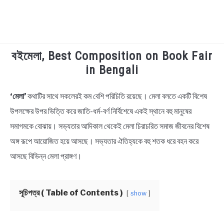
বইমেলা, Best Composition on Book Fair
TECHNOLOGY
in Bengali
HEALTH & LIFESTYLE
‘মেলা’
কথাটির সাথে সকলেরই কম বেশি পরিচিতি রয়েছে। মেলা বলতে একটি বিশেষ
in
Bangla
উপলক্ষের উপর ভিত্তি করে জাতি-ধর্ম-বর্ণ নির্বিশেষে একই স্থানে বহু মানুষের
BIOGRAPHY
Rochona
,
Educational
সমাগমকে বোঝায়। সভ্যতার আদিকাল থেকেই মেলা চিরাচরিত সমাজ জীবনের বিশেষ
EDUCATIONAL
অঙ্গ রূপে আয়োজিত হয়ে আসছে। সভ্যতার ঐতিহ্যকে বহু শতক ধরে বহন করে
আসছে বিভিন্ন মেলা প্রাঙ্গণ।
BENGALI WISHES
সূচিপত্র ( Table of Contents )
show
QUOTES & CAPTIONS