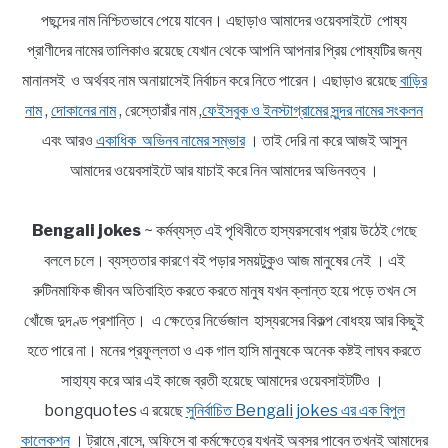
পছন্দের নাম নিশ্চিতভাবে পেয়ে যাবেন। এছাড়াও আমাদের ওয়েবসাইটে পোষ্য
প্রাণীদের নামের তালিকাও রয়েছে যেখান থেকে আপনি আপনার প্রিয় পোষ্যটির জন্য
মানানসই ও অর্থবহ নাম অনায়াসেই নির্বাচন করে নিতে পারেন। এছাড়াও রয়েছে
বাড়ির
নাম
,
দোকানের নাম
, রেস্তোরাঁর নাম ,
ফেইসবুক ও ইনস্টাগ্রামের সুন্দর নামের সংকলন
এবং আরও
একাধিক অভিনব নামের সম্ভার
। তাই দেরি না করে আজই আসুন
আমাদের ওয়েবসাইটে আর যাচাই করে নিন আমাদের অভিনবত্ব ।
Bengali jokes
~ কর্মব্যস্ত এই পৃথিবীতে হাস্যরসবোধ প্রায় উঠেই গেছে
বললে চলে। ব্যস্ততার কারণে বই পড়ার সময়টুকুও আজ মানুষের নেই । এই
রুটিনমাফিক জীবন অতিবাহিত করতে করতে মানুষ যখন ক্লান্ত হয়ে পড়ে তখন সে
খোঁজে দুদণ্ড প্রশান্তি। এ ক্ষেত্রে নির্ভেজাল হাস্যরসের বিকল্প বোধহয় আর কিছুই
হতে পারে না। মনের প্রফুল্লতা ও এক গাল হাসি মানুষকে অনেক কষ্টই লাঘব করতে
সাহায্য করে আর এই কাজে ব্রতী হয়েছে আমাদের ওয়েবসাইটটিও ।
bongquotes এ রয়েছে
সুনির্বাচিত Bengali jokes এর এক বিপুল
কালেকশন
। ট্রামে ,বাসে, অফিসে বা কর্মক্ষেত্রে যখনই অবসর পাবেন তখনই আমাদের