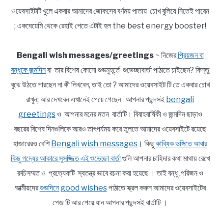
ওয়েবসাইটটি খুলে একবার আমাদের জোকসের বর্ণময় পাতায় চোখ বুলিয়ে নিতেই পারেন
; একঘেয়েমি থেকে রেহাই পেতে এটাই হল the best energy booster!
Bengali wish messages/greetings
~ নিজের
প্রিয়জন বা
বন্ধুকে জন্মদিন
বা তার বিশেষ কোনো শুভমুহূর্তে শুভেচ্ছাবার্তা পাঠাতে চাইছেন? কিন্তু
বুঝে উঠতে পারছেন না কী লিখবেন, তাই তো ? আমাদের ওয়েবসাইট টি তে একবার চোখ
রাখুন; আর দেখবেন এখানেই পেয়ে গেছেন আপনার পছন্দসই
bengali
greetings
ও আপনার মনের মতন বার্তাটি। বিবাহবার্ষিকী ও জন্মদিন ছাড়াও
বছরের বিশেষ দিনগুলিকে আরও তাৎপর্যময় করে তুলতে আমাদের ওয়েবসাইটে রয়েছে
হাজারেরও বেশি
Bengali wish messages
। কিছু
কাব্যিক ভঙ্গিতে আবার
কিছু গদ্যের আকারে সুসজ্জিত এই শুভেচ্ছা বার্তা
গুলি আপনার চাহিদার কথা মাথায় রেখে
রুচিসম্মত ও প্রত্যেকটি স্বতন্ত্র ভাবে রচনা করা হয়েছে । তাই বন্ধু ,পরিজন ও
আত্মীয়দের
শুভদিনে good wishes
পাঠাতে স্ক্রল করুন আমাদের ওয়েবসাইটের
পেজ টি আর পেয়ে যান আপনার পছন্দসই বার্তাটি ।