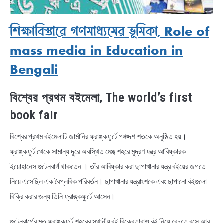
শিক্ষাবিস্তারে গণমাধ্যমের ভূমিকা, Role of
mass media in Education in
Bengali
বিশ্বের প্রথম বইমেলা, The world’s first
book fair
বিশ্বের প্রথম বইমেলাটি জার্মানির ফ্রাঙ্কফুর্টে পঞ্চদশ শতকে অনুষ্ঠিত হয়।
ফ্রাঙ্কফুর্ট থেকে সামান্য দূরে অবস্থিত মেঞ্জ শহরে মুদ্রণ যন্ত্র আবিষ্কারক
ইয়োহানেস গুটেনবার্গ থাকতেন । তাঁর আবিষ্কার করা ছাপাখানার যন্ত্র বইয়ের জগতে
নিয়ে এসেছিল এক বৈপ্লবিক পরিবর্তন। ছাপাখানার যন্ত্রাংশকে এবং ছাপানো বইগুলো
বিক্রি করার জন্য তিনি ফ্রাঙ্কফুর্টে আসেন।
গুটেনবার্গের মত ফ্রাঙ্কফুর্ট শহরের স্থানীয় বই বিক্রেতারাও বই নিয়ে বেচতে বসে আর