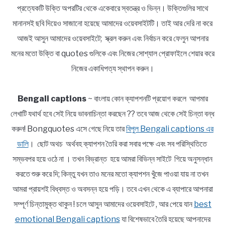
প্রত্যেকটি উক্তি অপরটির থেকে একেবারে স্বতন্ত্র ও ভিন্ন। উক্তিগুলির সাথে
মানানসই ছবি দিয়েও সাজানো হয়েছে আমাদের ওয়েবসাইটটি। তাই আর দেরি না করে
আজই আসুন আমাদের ওয়েবসাইটে; স্ক্রল করুন এবং নির্বাচন করে ফেলুন আপনার
মনের মতো উক্তি বা quotes গুলিকে এবং নিজের সোশ্যাল প্রোফাইলে শেয়ার করে
নিজের একাধিপত্য স্থাপন করুন।
Bengali captions
~ বাংলায় কোন ক্যাপশনটি প্রয়োগ করলে আপমার
লেখাটি যথার্থ হবে সেই নিয়ে ভাবনাচিন্তা করছেন ?? তবে আজ থেকে সেই চিন্তা বন্ধ
করুন! Bongquotes এসে গেছে নিয়ে তার
বিপুল Bengali captions এর
ডালি
। ছোট অথচ অর্থবহ ক্যাপশন তৈরি করা সবার পক্ষে এবং সব পরিস্থিতিতে
সম্ভবপর হয়ে ওঠে না । তখন বিভ্রান্ত হয়ে আমরা বিভিন্ন সাইটে গিয়ে অনুসন্ধান
করতে শুরু করে দি; কিন্তু যখন তাও মনের মতো ক্যাপশন খুঁজে পাওয়া যায় না তখন
আমরা প্রায়শই বিধ্বস্ত ও অবসন্ন হয়ে পড়ি। তবে এখন থেকে এ ব্যাপারে আপনারা
সম্পূর্ণ চিন্তামুক্ত থাকুন ! চলে আসুন আমাদের ওয়েবসাইটে , আর পেয়ে যান
best
emotional Bengali captions
যা বিশেষভাবে তৈরি হয়েছে আপনাদের