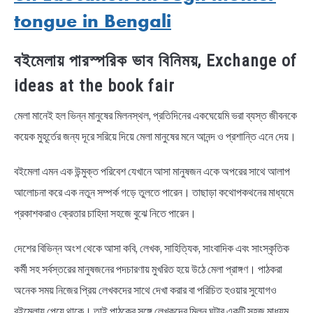
tongue in Bengali
বইমেলায় পারস্পরিক ভাব বিনিময়, Exchange of
ideas at the book fair
মেলা মানেই হল ভিন্ন মানুষের মিলনস্থল, প্রতিদিনের একঘেয়েমি ভরা ব্যস্ত জীবনকে
কয়েক মুহূর্তের জন্য দূরে সরিয়ে দিয়ে মেলা মানুষের মনে আনন্দ ও প্রশান্তি এনে দেয়।
বইমেলা এমন এক উন্মুক্ত পরিবেশ যেখানে আসা মানুষজন একে অপরের সাথে আলাপ
আলোচনা করে এক নতুন সম্পর্ক গড়ে তুলতে পারেন। তাছাড়া কথোপকথনের মাধ্যমে
প্রকাশকরাও ক্রেতার চাহিদা সহজে বুঝে নিতে পারেন।
দেশের বিভিন্ন অংশ থেকে আসা কবি, লেখক, সাহিত্যিক, সাংবাদিক এবং সাংস্কৃতিক
কর্মী সহ সর্বস্তরের মানুষজনের পদচারণায় মুখরিত হয়ে উঠে মেলা প্রাঙ্গণ। পাঠকরা
অনেক সময় নিজের প্রিয় লেখকদের সাথে দেখা করার বা পরিচিত হওয়ার সুযোগও
বইমেলায় পেয়ে থাকে। তাই পাঠকের সঙ্গে লেখকদের মিলন ঘটার একটি সহজ মাধ্যম