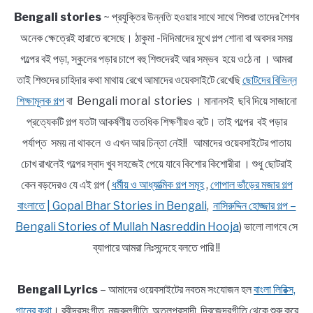
Bengali stories
~ প্রযুক্তির উন্নতি হওয়ার সাথে সাথে শিশুরা তাদের শৈশব
অনেক ক্ষেত্রেই হারাতে বসেছে। ঠাকুমা -দিদিমাদের মুখে গল্প শোনা বা অবসর সময়
গল্পের বই পড়া, স্কুলের পড়ার চাপে বহু শিশুদেরই আর সম্ভব হয়ে ওঠে না । আমরা
তাই শিশুদের চাহিদার কথা মাথায় রেখে আমাদের ওয়েবসাইটে রেখেছি
ছোটদের বিভিন্ন
শিক্ষামূলক গল্প
বা Bengali moral stories । মানানসই ছবি দিয়ে সাজানো
প্রত্যেকটি গল্প যতটা আকর্ষণীয় ততধিক শিক্ষণীয়ও বটে। তাই গল্পের বই পড়ার
পর্যাপ্ত সময় না থাকলে ও এখন আর চিন্তা নেই!! আমাদের ওয়েবসাইটের পাতায়
চোখ রাখলেই গল্পের স্বাদ খুব সহজেই পেয়ে যাবে কিশোর কিশোরীরা । শুধু ছোটরাই
কেন বড়দেরও যে এই গল্প (
ধর্মীয় ও আধ্যাত্মিক গল্প সমূহ
,
গোপাল ভাঁড়ের মজার গল্প
বাংলাতে | Gopal Bhar Stories in Bengali
,
নাসিরুদ্দিন হোজ্জার গল্প –
Bengali Stories of Mullah Nasreddin Hooja
) ভালো লাগবে সে
ব্যাপারে আমরা নিঃসন্দেহে বলতে পারি !!
Bengali Lyrics
– আমাদের ওয়েবসাইটের নবতম সংযোজন হল
বাংলা লিরিক্স,
গানের কথা
। রবীন্দ্রসংগীত, নজরুলগীতি, অতুলপ্রসাদী, দ্বিজেন্দ্রগীতি থেকে শুরু করে