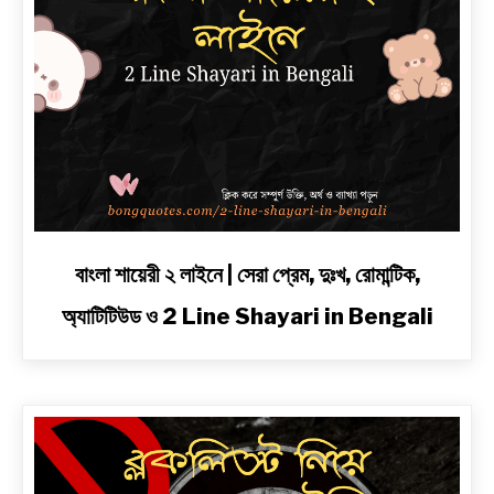
link
বাংলা শায়েরী ২ লাইনে | সেরা প্রেম, দুঃখ, রোমান্টিক,
to
অ্যাটিটিউড ও 2 Line Shayari in Bengali
বাংলা
শায়েরী
২
লাইনে
|
সেরা
প্রেম,