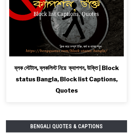
দুঃখ,
রোমান্টিক,
অ্যাটিটিউড
ও
2
Line
Shayari
in
Bengali
link
ব্লক স্টেটাস, ব্লকলিস্ট নিয়ে ক্যাপশন, উক্তি | Block
to
status Bangla, Block list Captions,
ব্লক
স্টেটাস,
Quotes
ব্লকলিস্ট
নিয়ে
ক্যাপশন,
উক্তি
|
BENGALI QUOTES & CAPTIONS
Block