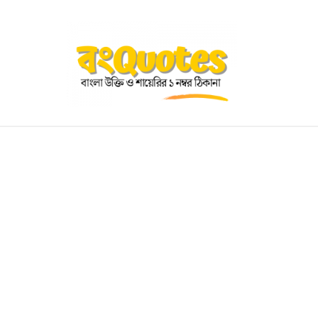
OGRAPHY
EDUCATIONAL
BENGALI WISHES
QUOT
BENGALI NAMES
BENGALI STORIES