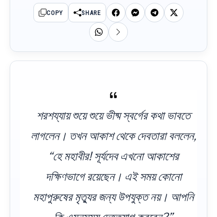
COPY
SHARE
শরশয্যায় শুয়ে শুয়ে ভীষ্ম স্বর্গের কথা ভাবতে
লাগলেন। তখন আকাশ থেকে দেবতারা বললেন,
“হে মহাবীর! সূর্যদেব এখনো আকাশের
দক্ষিণভাগে রয়েছেন। এই সময় কোনো
মহাপুরুষের মৃত্যুর জন্য উপযুক্ত নয়। আপনি