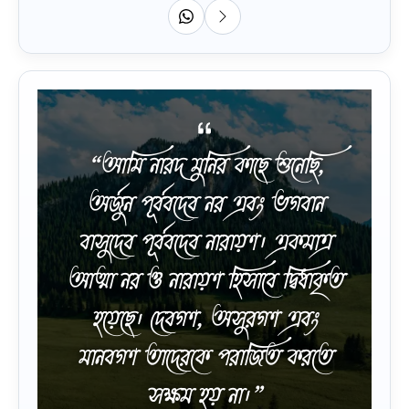
“আমি নারদ মুনির কাছে শুনেছি,
অর্জুন পূর্ববদেব নর এবং ভগবান
বাসুদেব পূর্ববদেব নারায়ণ। একমাত্র
আত্মা নর ও নারায়ণ হিসাবে দ্বিধাকৃত
হয়েছে। দেবগণ, অসুরগণ এবং
মানবগণ তাদেরকে পরাজিত করতে
সক্ষম হয় না।”