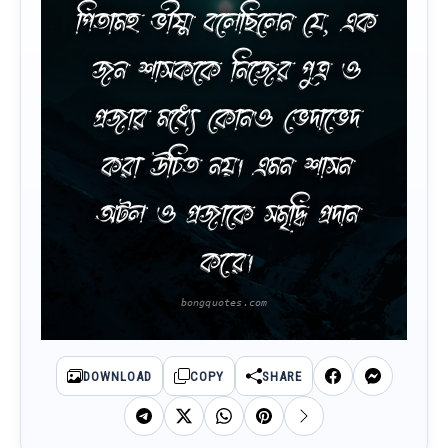
পিতামহ ভীষ্ম বলেছিলেন যে, এক
জন শাসককে নিজের পুত্র ও
প্রজার মধ্যে কোনও ভেদাভেদ
করা উচিত নয়। এমন শাসন
অটল ও প্রজাকে সমৃদ্ধি প্রদান
করে।
DOWNLOAD
COPY
SHARE