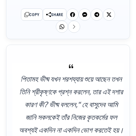
COPY
SHARE
পিতামহ ভীষ্ম যখন শরশয্যায় শুয়ে আছেন তখন
তিনি শ্রীকৃষ্ণকে প্রশ্ন করলেন, তার এই দশার
কারণ কী? ভীষ্ম বললেন,“ হে বাসুদেব আমি
জানি সকলকেই তাঁর নিজের কৃতকর্মের ফল
অবশ্যই একদিন না একদিন ভোগ করতেই হয়।