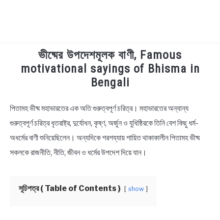
ভীষ্মের উপদেশমূলক বাণী, Famous
TECHNOLOGY
motivational sayings of Bhisma in
Bengali
HEALTH & LIFESTYLE
পিতামহ ভীষ্ম মহাভারতের এক অতি গুরুত্বপূর্ণ চরিত্র। মহাভারতের অন্যান্য
in
BIOGRAPHY
Bengali
গুরুত্বপূর্ণ চরিত্র ধৃতরাষ্ট্র, দুর্যোধন, কৃষ্ণ, অর্জুন ও যুধিষ্ঠিরকে তিনি বেশ কিছু ধর্ম-
Quotes
,
Bengali
অধর্মের বাণী শুনিয়েছিলেন। অন্যদিকে শরশয্যায় শায়িত থাকাকালীন পিতামহ ভীষ্ম
EDUCATIONAL
Status
,
Motivational
সকলকে রাজনীতি, নীতি, জীবন ও ধর্মের উপদেশ দিয়ে যান।
BENGALI WISHES
সূচিপত্র ( Table of Contents )
show
QUOTES & CAPTIONS