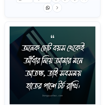
অনেক ছোট বয়স থেকেই
আঁধার নিয়ে আমার মনে
আতঙ্ক, তাই সবসময়
হাতের পাশে টর্চ রাখি।