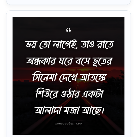
ভয় তো লাগেই, তাও রাতে
অন্ধকার ঘরে বসে ভূতের
সিনেমা দেখে আতঙ্কে
শিউরে ওঠার একটা
আলাদা মজা আছে।