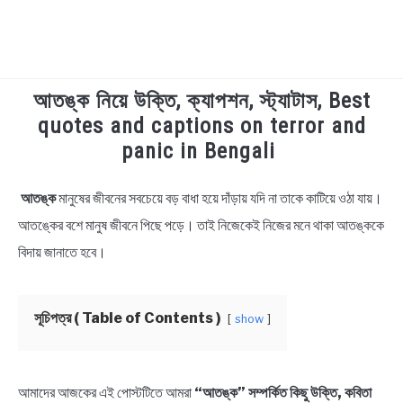
আতঙ্ক নিয়ে উক্তি, ক্যাপশন, স্ট্যাটাস, Best
TECHNOLOGY
quotes and captions on terror and
panic in Bengali
HEALTH & LIFESTYLE
আতঙ্ক
মানুষের জীবনের সবচেয়ে বড় বাধা হয়ে দাঁড়ায় যদি না তাকে কাটিয়ে ওঠা যায়।
in
BIOGRAPHY
Bengali
আতঙ্কের বশে মানুষ জীবনে পিছে পড়ে। তাই নিজেকেই নিজের মনে থাকা আতঙ্ককে
Quotes
,
Bengali
বিদায় জানাতে হবে।
EDUCATIONAL
Status
BENGALI WISHES
সূচিপত্র ( Table of Contents )
show
QUOTES & CAPTIONS
আমাদের আজকের এই পোস্টটিতে আমরা
“আতঙ্ক” সম্পর্কিত কিছু উক্তি, কবিতা