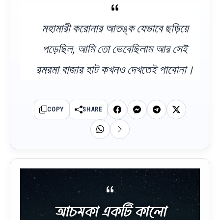
মহামারী করোনার আতঙ্ক যেভাবে ছড়িয়ে
পড়েছিল, আমি তো ভেবেছিলাম আর সেই
রমরমা বাজার হাট কখনও দেখতেই পাবোনা।
COPY
SHARE
আচমকা একটি কালো