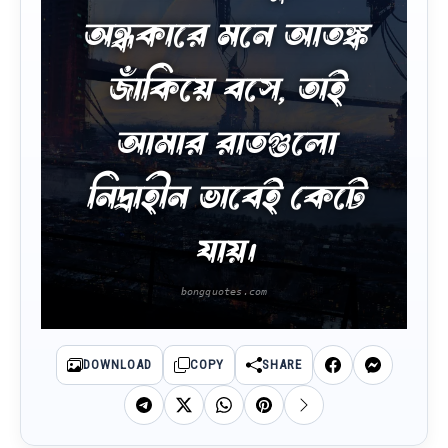
অন্ধকারে মনে আতঙ্ক
জাঁকিয়ে বসে, তাই
আমার রাতগুলো
নিদ্রাহীন ভাবেই কেটে
যায়।
DOWNLOAD
COPY
SHARE