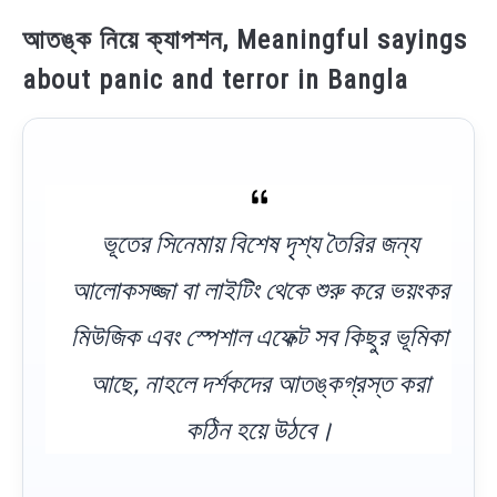
আতঙ্ক নিয়ে ক্যাপশন, Meaningful sayings
about panic and terror in Bangla
ভূতের সিনেমায় বিশেষ দৃশ্য তৈরির জন্য
আলোকসজ্জা বা লাইটিং থেকে শুরু করে ভয়ংকর
মিউজিক এবং স্পেশাল এফেক্ট সব কিছুর ভূমিকা
আছে, নাহলে দর্শকদের আতঙ্কগ্রস্ত করা
কঠিন হয়ে উঠবে।