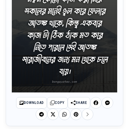
সকলের মনেই ভুল করে ফেলার
আতঙ্ক থাকে, কিন্তু একবার
কাজ টা ঠিক ঠাক মত করে
নিতে পারলে সেই আতঙ্ক
সারাজীবনের জন্য মন থেকে চলে
যায়।
DOWNLOAD
COPY
SHARE