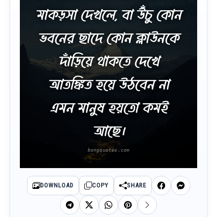
মাকড়সা দেখলে, বা উঁচু কোন
ভবনের ছাদে কোন ক্লাউনকে
দাঁড়িয়ে থাকতে দেখে
আতঙ্কিত হয়ে উঠবেন না
এমন মানুষ হয়তো কমই
আছে।
DOWNLOAD
COPY
SHARE