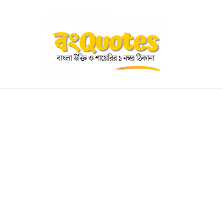
OGRAPHY
EDUCATIONAL
BENGALI WISHES
QUOT
BENGALI NAMES
BENGALI STORIES