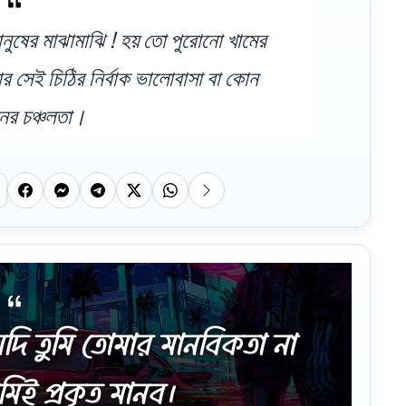
ানুষের মাঝামাঝি ! হয় তো পুরোনো খামের
র সেই চিঠির নির্বাক ভালোবাসা বা কোন
নের চঞ্চলতা।
দি তুমি তোমার মানবিকতা না
মিই প্রকৃত মানব।