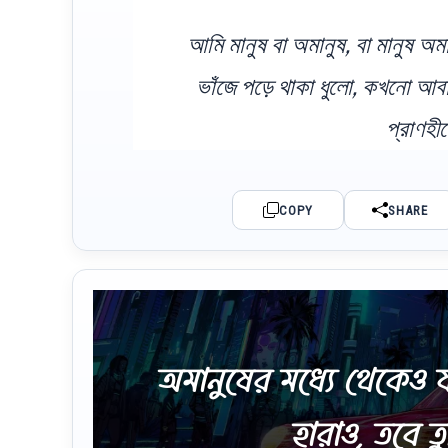
আমি মানুষ বা অমানুষ, বা মানুষ অম
ভাঁজে পড়ে থাকা ধুলো, কখনো আবা
প্রাণহী
COPY
SHARE
অমানুষের মধ্যে থেকেও য
হারাও, তবে তু