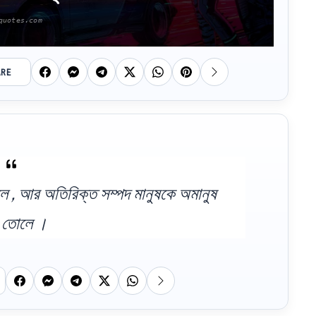
ARE
লে , আর অতিরিক্ত সম্পদ মানুষকে অমানুষ
 তোলে ।