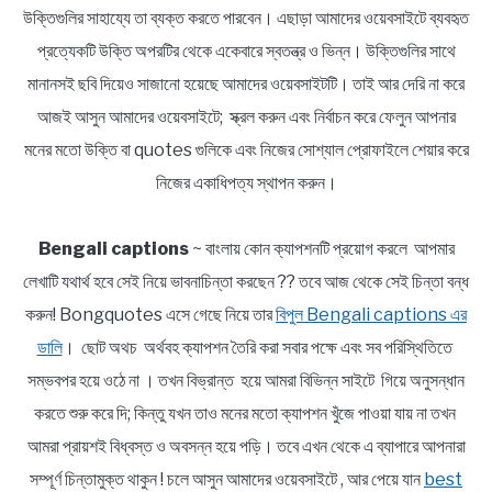
উক্তিগুলির সাহায্যে তা ব্যক্ত করতে পারবেন। এছাড়া আমাদের ওয়েবসাইটে ব্যবহৃত
প্রত্যেকটি উক্তি অপরটির থেকে একেবারে স্বতন্ত্র ও ভিন্ন। উক্তিগুলির সাথে
মানানসই ছবি দিয়েও সাজানো হয়েছে আমাদের ওয়েবসাইটটি। তাই আর দেরি না করে
আজই আসুন আমাদের ওয়েবসাইটে; স্ক্রল করুন এবং নির্বাচন করে ফেলুন আপনার
মনের মতো উক্তি বা quotes গুলিকে এবং নিজের সোশ্যাল প্রোফাইলে শেয়ার করে
নিজের একাধিপত্য স্থাপন করুন।
Bengali captions
~ বাংলায় কোন ক্যাপশনটি প্রয়োগ করলে আপমার
লেখাটি যথার্থ হবে সেই নিয়ে ভাবনাচিন্তা করছেন ?? তবে আজ থেকে সেই চিন্তা বন্ধ
করুন! Bongquotes এসে গেছে নিয়ে তার
বিপুল Bengali captions এর
ডালি
। ছোট অথচ অর্থবহ ক্যাপশন তৈরি করা সবার পক্ষে এবং সব পরিস্থিতিতে
সম্ভবপর হয়ে ওঠে না । তখন বিভ্রান্ত হয়ে আমরা বিভিন্ন সাইটে গিয়ে অনুসন্ধান
করতে শুরু করে দি; কিন্তু যখন তাও মনের মতো ক্যাপশন খুঁজে পাওয়া যায় না তখন
আমরা প্রায়শই বিধ্বস্ত ও অবসন্ন হয়ে পড়ি। তবে এখন থেকে এ ব্যাপারে আপনারা
সম্পূর্ণ চিন্তামুক্ত থাকুন ! চলে আসুন আমাদের ওয়েবসাইটে , আর পেয়ে যান
best