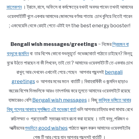
কালেকশন
। ট্রামে ,বাসে, অফিসে বা কর্মক্ষেত্রে যখনই অবসর পাবেন তখনই আমাদের
ওয়েবসাইটটি খুলে একবার আমাদের জোকসের বর্ণময় পাতায় চোখ বুলিয়ে নিতেই পারেন
; একঘেয়েমি থেকে রেহাই পেতে এটাই হল the best energy booster!
Bengali wish messages/greetings
~ নিজের
প্রিয়জন বা
বন্ধুকে জন্মদিন
বা তার বিশেষ কোনো শুভমুহূর্তে শুভেচ্ছাবার্তা পাঠাতে চাইছেন? কিন্তু
বুঝে উঠতে পারছেন না কী লিখবেন, তাই তো ? আমাদের ওয়েবসাইট টি তে একবার চোখ
রাখুন; আর দেখবেন এখানেই পেয়ে গেছেন আপনার পছন্দসই
bengali
greetings
ও আপনার মনের মতন বার্তাটি। বিবাহবার্ষিকী ও জন্মদিন ছাড়াও
বছরের বিশেষ দিনগুলিকে আরও তাৎপর্যময় করে তুলতে আমাদের ওয়েবসাইটে রয়েছে
হাজারেরও বেশি
Bengali wish messages
। কিছু
কাব্যিক ভঙ্গিতে আবার
কিছু গদ্যের আকারে সুসজ্জিত এই শুভেচ্ছা বার্তা
গুলি আপনার চাহিদার কথা মাথায় রেখে
রুচিসম্মত ও প্রত্যেকটি স্বতন্ত্র ভাবে রচনা করা হয়েছে । তাই বন্ধু ,পরিজন ও
আত্মীয়দের
শুভদিনে good wishes
পাঠাতে স্ক্রল করুন আমাদের ওয়েবসাইটের
পেজ টি আর পেয়ে যান আপনার পছন্দসই বার্তাটি ।