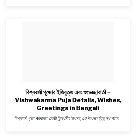
শুভেচ্ছাবার্তা
|
Bengali
Wishes
for
Republic
Day
বিশ্বকর্মা পুজোর ইতিবৃত্ত এবং শুভেচ্ছাবার্তা –
link
to
Vishwakarma Puja Details, Wishes,
বিশ্বকর্মা
Greetings in Bengali
পুজোর
বিশ্বকর্মা পূজা প্রধানত একটি হিন্দুধর্মীয় উৎসব; এই উৎসবে হিন্দু স্থাপত্য...
ইতিবৃত্ত
এবং
শুভেচ্ছাবার্তা