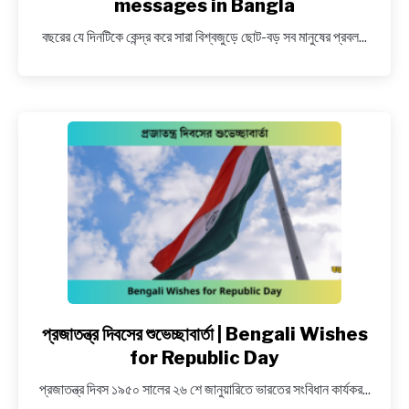
messages in Bangla
)
শুভেচ্ছা
বছরের যে দিনটিকে কেন্দ্র করে সারা বিশ্বজুড়ে ছোট-বড় সব মানুষের প্রবল...
বার্তা
|
Bengali
Christmas
Day
2025
Wishes
|
Merry
Christmas
2025
messages
in
Bangla
প্রজাতন্ত্র দিবসের শুভেচ্ছাবার্তা | Bengali Wishes
link
to
for Republic Day
প্রজাতন্ত্র
প্রজাতন্ত্র দিবস ১৯৫০ সালের ২৬ শে জানুয়ারিতে ভারতের সংবিধান কার্যকর...
দিবসের