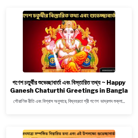
–
Vishwakarma
Puja
Details,
Wishes,
Greetings
in
Bengali
গণেশ চতুর্থীর শুভেচ্ছাবার্তা এবং বিস্তারিত তথ্য ~ Happy
link
to
Ganesh Chaturthi Greetings in Bangla
গণেশ
পৌরাণিক রীতি এবং বিশ্বাস অনুসারে, বিঘ্নহরতা শ্রী গণেশ ভাদ্রপদ শুক্লা...
চতুর্থীর
শুভেচ্ছাবার্তা
এবং
বিস্তারিত
তথ্য