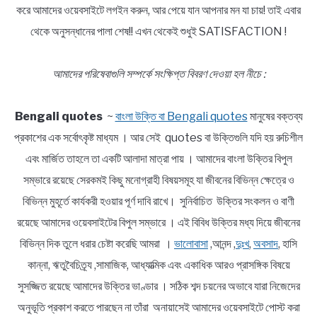
করে আমাদের ওয়েবসাইটে লগইন করুন, আর পেয়ে যান আপনার মন যা চায়! তাই এবার
থেকে অনুসন্ধানের পালা শেষ!! এখন থেকেই শুধুই SATISFACTION !
আমাদের পরিষেবাগুলি সম্পর্কে সংক্ষিপ্ত বিবরণ দেওয়া হল নীচে :
Bengali quotes
~
বাংলা উক্তি বা Bengali quotes
মানুষের বক্তব্য
প্রকাশের এক সর্বোৎকৃষ্ট মাধ্যম । আর সেই quotes বা উক্তিগুলি যদি হয় রুচিশীল
এবং মার্জিত তাহলে তা একটি আলাদা মাত্রা পায় । আমাদের বাংলা উক্তির বিপুল
সম্ভারে রয়েছে সেরকমই কিছু মনোগ্রাহী বিষয়সমূহ যা জীবনের বিভিন্ন ক্ষেত্রে ও
বিভিন্ন মুহূর্তে কার্যকরী হওয়ার পূর্ণ দাবি রাখে। সুনির্বাচিত উক্তির সংকলন ও বাণী
রয়েছে আমাদের ওয়েবসাইটের বিপুল সম্ভারে । এই বিবিধ উক্তির মধ্য দিয়ে জীবনের
বিভিন্ন দিক তুলে ধরার চেষ্টা করেছি আমরা ।
ভালোবাসা
,আনন্দ ,
দুঃখ
,
অবসাদ
, হাসি
কান্না, ঋতুবৈচিত্র্য ,সামাজিক, আধ্যাত্মিক এবং একাধিক আরও প্রাসঙ্গিক বিষয়ে
সুসজ্জিত রয়েছে আমাদের উক্তির ভাণ্ডার । সঠিক শব্দ চয়নের অভাবে যারা নিজেদের
অনুভূতি প্রকাশ করতে পারছেন না তাঁরা অনায়াসেই আমাদের ওয়েবসাইটে পোস্ট করা