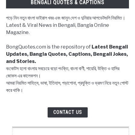
BENGALI QUOTES & CAPTIONS
Details
about
পড়ে নিন নতুন বাংলা ভাইরাল খবর এবং জানুন দেশ ও দুনিয়ার আপডেটগুলি নিয়মিত।
Rath
Latest & Viral News in Bengali, Bangla Online
Yatra
Magazine.
and
Greetings
BongQuotes.com is the repository of
Latest Bengali
in
Updates, Bangla Quotes, Captions, Bengali Jokes,
Bengali
and Stories.
বংকোটস হলো বাংলায় সবচেয়ে বড়ো পংক্তি, বাংলা বাণী, শায়েরি, উক্তি ও হাসির
জোকস এর কালেকশন।
আমরা নিয়মিত সাহিত্য, ভাষা, ইতিহাস, পড়াশোনা, প্রযুক্তি ও ভ্রমণ নিয়ে নতুন পোস্ট
করে থাকি।
CONTACT US