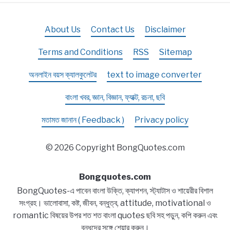
About Us
Contact Us
Disclaimer
Terms and Conditions
RSS
Sitemap
অনলাইন বয়স ক্যালকুলেটর
text to image converter
বাংলা খবর, জ্ঞান, বিজ্ঞান, ফ্যাক্ট, রচনা, ছবি
মতামত জানান ( Feedback )
Privacy policy
© 2026 Copyright BongQuotes.com
Bongquotes.com
BongQuotes-এ পাবেন বাংলা উক্তি, ক্যাপশন, স্ট্যাটাস ও শায়েরীর বিশাল
সংগ্রহ। ভালোবাসা, কষ্ট, জীবন, বন্ধুত্ব, attitude, motivational ও
romantic বিষয়ের উপর শত শত বাংলা quotes ছবি সহ পড়ুন, কপি করুন এবং
বন্ধুদের সঙ্গে শেয়ার করুন।