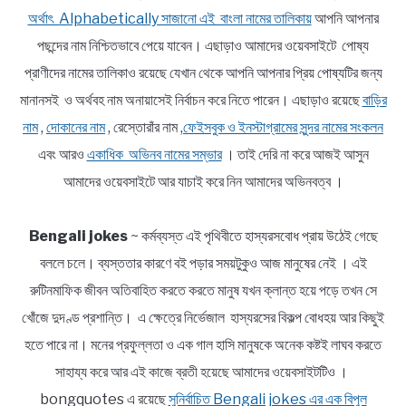
অর্থাৎ Alphabetically সাজানো এই বাংলা নামের তালিকায়
আপনি আপনার
পছন্দের নাম নিশ্চিতভাবে পেয়ে যাবেন। এছাড়াও আমাদের ওয়েবসাইটে পোষ্য
প্রাণীদের নামের তালিকাও রয়েছে যেখান থেকে আপনি আপনার প্রিয় পোষ্যটির জন্য
মানানসই ও অর্থবহ নাম অনায়াসেই নির্বাচন করে নিতে পারেন। এছাড়াও রয়েছে
বাড়ির
নাম
,
দোকানের নাম
, রেস্তোরাঁর নাম ,
ফেইসবুক ও ইনস্টাগ্রামের সুন্দর নামের সংকলন
এবং আরও
একাধিক অভিনব নামের সম্ভার
। তাই দেরি না করে আজই আসুন
আমাদের ওয়েবসাইটে আর যাচাই করে নিন আমাদের অভিনবত্ব ।
Bengali jokes
~ কর্মব্যস্ত এই পৃথিবীতে হাস্যরসবোধ প্রায় উঠেই গেছে
বললে চলে। ব্যস্ততার কারণে বই পড়ার সময়টুকুও আজ মানুষের নেই । এই
রুটিনমাফিক জীবন অতিবাহিত করতে করতে মানুষ যখন ক্লান্ত হয়ে পড়ে তখন সে
খোঁজে দুদণ্ড প্রশান্তি। এ ক্ষেত্রে নির্ভেজাল হাস্যরসের বিকল্প বোধহয় আর কিছুই
হতে পারে না। মনের প্রফুল্লতা ও এক গাল হাসি মানুষকে অনেক কষ্টই লাঘব করতে
সাহায্য করে আর এই কাজে ব্রতী হয়েছে আমাদের ওয়েবসাইটটিও ।
bongquotes এ রয়েছে
সুনির্বাচিত Bengali jokes এর এক বিপুল