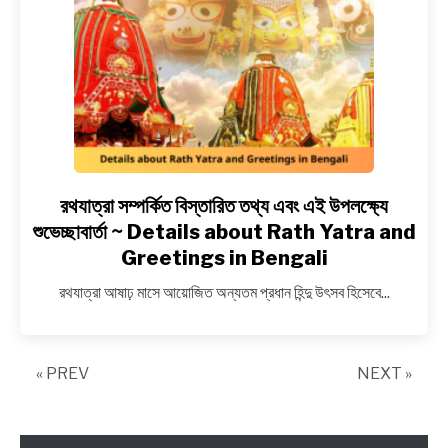
~
Happy
Ganesh
Chaturthi
Greetings
in
Bangla
রথযাত্রা সম্পর্কিত বিস্তারিত তথ্য এবং এই উপলক্ষ্যে
link
to
শুভেচ্ছাবার্তা ~ Details about Rath Yatra and
রথযাত্রা
Greetings in Bengali
সম্পর্কিত
রথযাত্রা আষাঢ় মাসে আয়োজিত অন্যতম প্রধান হিন্দু উৎসব হিসেবে...
বিস্তারিত
তথ্য
এবং
এই
« PREV
NEXT »
উপলক্ষ্যে
শুভেচ্ছাবার্তা
~