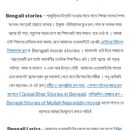
Bengali stories
~ প্রযুক্তির উন্নতি হওয়ার সাথে সাথে শিশুরা তাদের শৈশব
অনেক ক্ষেত্রেই হারাতে বসেছে। ঠাকুমা -দিদিমাদের মুখে গল্প শোনা বা অবসর সময়
গল্পের বই পড়া, স্কুলের পড়ার চাপে বহু শিশুদেরই আর সম্ভব হয়ে ওঠে না । আমরা
তাই শিশুদের চাহিদার কথা মাথায় রেখে আমাদের ওয়েবসাইটে রেখেছি
ছোটদের বিভিন্ন
শিক্ষামূলক গল্প
বা Bengali moral stories । মানানসই ছবি দিয়ে সাজানো
প্রত্যেকটি গল্প যতটা আকর্ষণীয় ততধিক শিক্ষণীয়ও বটে। তাই গল্পের বই পড়ার
পর্যাপ্ত সময় না থাকলে ও এখন আর চিন্তা নেই!! আমাদের ওয়েবসাইটের পাতায়
চোখ রাখলেই গল্পের স্বাদ খুব সহজেই পেয়ে যাবে কিশোর কিশোরীরা । শুধু ছোটরাই
কেন বড়দেরও যে এই গল্প (
ধর্মীয় ও আধ্যাত্মিক গল্প সমূহ
,
গোপাল ভাঁড়ের মজার গল্প
বাংলাতে | Gopal Bhar Stories in Bengali
,
নাসিরুদ্দিন হোজ্জার গল্প –
Bengali Stories of Mullah Nasreddin Hooja
) ভালো লাগবে সে
ব্যাপারে আমরা নিঃসন্দেহে বলতে পারি !!
Bengali Lyrics
– আমাদের ওয়েবসাইটের নবতম সংযোজন হল
বাংলা লিরিক্স,