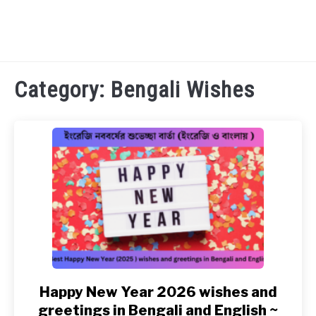
TECHNOLOGY
Category:
Bengali Wishes
HEALTH & LIFESTYLE
BIOGRAPHY
EDUCATIONAL
BENGALI WISHES
QUOTES & CAPTIONS
Happy New Year 2026 wishes and
link
to
greetings in Bengali and English ~