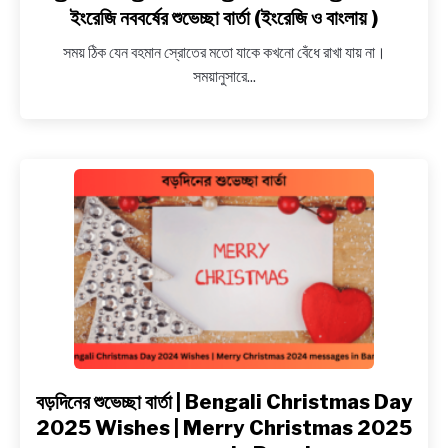
NEWS
Happy
ইংরেজি নববর্ষের শুভেচ্ছা বার্তা (ইংরেজি ও বাংলায় )
New
সময় ঠিক যেন বহমান স্রোতের মতো যাকে কখনো বেঁধে রাখা যায় না।
Year
BENGALI LYRICS
সময়ানুসারে...
2026
wishes
BENGALI NAMES
and
greetings
BENGALI STORIES
in
Bengali
and
English
~
ইংরেজি
নববর্ষের
শুভেচ্ছা
বার্তা
(ইংরেজি
বড়দিনের শুভেচ্ছা বার্তা | Bengali Christmas Day
link
ও
to
2025 Wishes | Merry Christmas 2025
বাংলায়
বড়দিনের