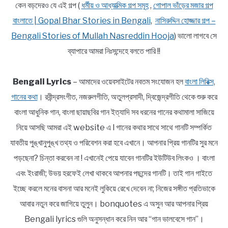
কেন বড়দেরও যে এই গল্প (
ধর্মীয় ও আধ্যাত্মিক গল্প সমূহ
,
গোপাল ভাঁড়ের মজার গল্প
বাংলাতে | Gopal Bhar Stories in Bengali
,
নাসিরুদ্দিন হোজ্জার গল্প –
Bengali Stories of Mullah Nasreddin Hooja
) ভালো লাগবে সে
ব্যাপারে আমরা নিঃসন্দেহে বলতে পারি !!
Bengali Lyrics
– আমাদের ওয়েবসাইটের নবতম সংযোজন হল
বাংলা লিরিক্স,
গানের কথা
। রবীন্দ্রসংগীত, নজরুলগীতি, অতুলপ্রসাদী, দ্বিজেন্দ্রগীতি থেকে শুরু করে
বাংলা আধুনিক গান, বাংলা ছায়াছবির গান ইত্যাদি সব ধরনের গানের কথামালা সাজিয়ে
নিয়ে আসছি আমরা এই website এ l গানের কথার সাথে সাথে গানটি সম্পর্কিত
যাবতীয় পুঙ্খানুপুঙ্খ তথ্য ও পরিবেশন করা হবে এখানে। আপনার প্রিয় গানটির সুর মনে
পড়ছেনা? চিন্তা করবেন না ! এখানেই পেয়ে যাবেন গানটির ইউটিউব লিংকও । বাংলা
এবং ইংরাজী; উভয় হরফেই লেখা থাকবে আপনার পছন্দের গানটি। তাই গান গাইতে
ইচ্ছে করলে মনের বাসনা আর মনেই লুকিয়ে রেখে দেবেন না; নিজের সঙ্গীত প্রতিভাকে
আবার নতুন করে জাগিয়ে তুলুন। bonquotes এ অসুন আর আপনার প্রিয়
Bengali lyrics গুলি অনুসন্ধান করে নিন আর “গান ভালবেসে গান”।