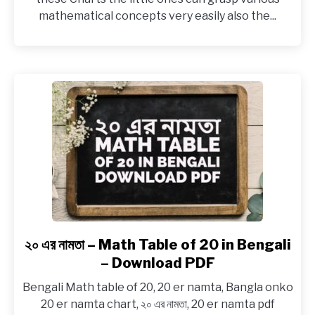
–
mathematical concepts very easily also the...
Math
Table
of
3
in
Bengali
–
Download
PDF
২০ এর নামতা – Math Table of 20 in Bengali
link
to
– Download PDF
২০
Bengali Math table of 20, 20 er namta, Bangla onko
এর
20 er namta chart, ২০ এর নামতা, 20 er namta pdf
নামতা