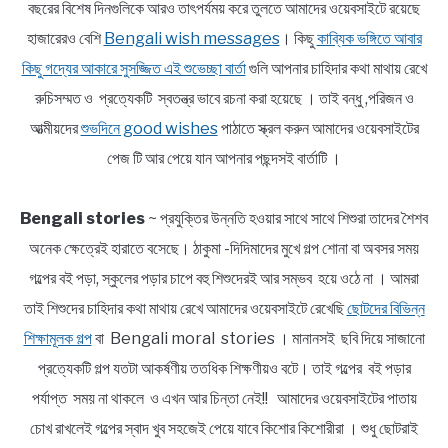
বছরের বিশেষ দিনগুলিকে আরও তাৎপর্যময় করে তুলতে আমাদের ওয়েবসাইটে রয়েছে
হাজারেরও বেশি
Bengali wish messages
। কিছু
কাব্যিক ভঙ্গিতে আবার
কিছু গদ্যের আকারে সুসজ্জিত এই শুভেচ্ছা বার্তা
গুলি আপনার চাহিদার কথা মাথায় রেখে
রুচিসম্মত ও প্রত্যেকটি স্বতন্ত্র ভাবে রচনা করা হয়েছে । তাই বন্ধু ,পরিজন ও
আত্মীয়দের
শুভদিনে good wishes
পাঠাতে স্ক্রল করুন আমাদের ওয়েবসাইটের
পেজ টি আর পেয়ে যান আপনার পছন্দসই বার্তাটি ।
Bengali stories
~ প্রযুক্তির উন্নতি হওয়ার সাথে সাথে শিশুরা তাদের শৈশব
অনেক ক্ষেত্রেই হারাতে বসেছে। ঠাকুমা -দিদিমাদের মুখে গল্প শোনা বা অবসর সময়
গল্পের বই পড়া, স্কুলের পড়ার চাপে বহু শিশুদেরই আর সম্ভব হয়ে ওঠে না । আমরা
তাই শিশুদের চাহিদার কথা মাথায় রেখে আমাদের ওয়েবসাইটে রেখেছি
ছোটদের বিভিন্ন
শিক্ষামূলক গল্প
বা Bengali moral stories । মানানসই ছবি দিয়ে সাজানো
প্রত্যেকটি গল্প যতটা আকর্ষণীয় ততধিক শিক্ষণীয়ও বটে। তাই গল্পের বই পড়ার
পর্যাপ্ত সময় না থাকলে ও এখন আর চিন্তা নেই!! আমাদের ওয়েবসাইটের পাতায়
চোখ রাখলেই গল্পের স্বাদ খুব সহজেই পেয়ে যাবে কিশোর কিশোরীরা । শুধু ছোটরাই