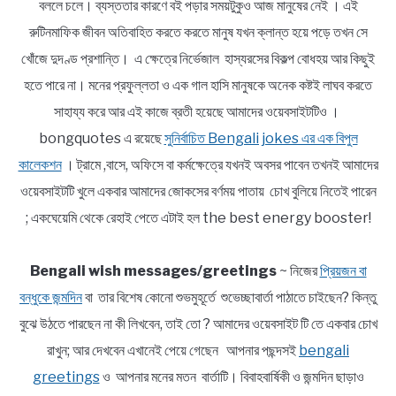
বললে চলে। ব্যস্ততার কারণে বই পড়ার সময়টুকুও আজ মানুষের নেই । এই
রুটিনমাফিক জীবন অতিবাহিত করতে করতে মানুষ যখন ক্লান্ত হয়ে পড়ে তখন সে
খোঁজে দুদণ্ড প্রশান্তি। এ ক্ষেত্রে নির্ভেজাল হাস্যরসের বিকল্প বোধহয় আর কিছুই
হতে পারে না। মনের প্রফুল্লতা ও এক গাল হাসি মানুষকে অনেক কষ্টই লাঘব করতে
সাহায্য করে আর এই কাজে ব্রতী হয়েছে আমাদের ওয়েবসাইটটিও ।
bongquotes এ রয়েছে
সুনির্বাচিত Bengali jokes এর এক বিপুল
কালেকশন
। ট্রামে ,বাসে, অফিসে বা কর্মক্ষেত্রে যখনই অবসর পাবেন তখনই আমাদের
ওয়েবসাইটটি খুলে একবার আমাদের জোকসের বর্ণময় পাতায় চোখ বুলিয়ে নিতেই পারেন
; একঘেয়েমি থেকে রেহাই পেতে এটাই হল the best energy booster!
Bengali wish messages/greetings
~ নিজের
প্রিয়জন বা
বন্ধুকে জন্মদিন
বা তার বিশেষ কোনো শুভমুহূর্তে শুভেচ্ছাবার্তা পাঠাতে চাইছেন? কিন্তু
বুঝে উঠতে পারছেন না কী লিখবেন, তাই তো ? আমাদের ওয়েবসাইট টি তে একবার চোখ
রাখুন; আর দেখবেন এখানেই পেয়ে গেছেন আপনার পছন্দসই
bengali
greetings
ও আপনার মনের মতন বার্তাটি। বিবাহবার্ষিকী ও জন্মদিন ছাড়াও