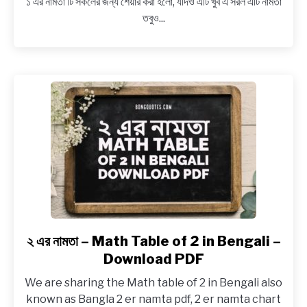
১ এর নামতা টি সকলের জন্য শেয়ার করা হলো, যদিও এটি খুব এ সরল এটি নামতা
এর
তবুও...
নামতা
–
Math
Table
of
1
in
Bengali
–
Download
PDF
২ এর নামতা – Math Table of 2 in Bengali –
link
to
Download PDF
২
We are sharing the Math table of 2 in Bengali also
এর
known as Bangla 2 er namta pdf, 2 er namta chart
নামতা