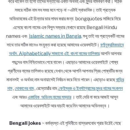
করে থাকেন তা হলো তাঁদের সন্তানের একটি অর্থবহ এবং সুন্দর নামকরণ করা। সঠিক
সময়ে সঠিক নাম সব সময় মনে পড়ে না ~এটাই স্বাভাবিক। তাই প্রত্যেক
অভিভাবকের এই চিন্তার ভার লাঘব করার জন্য bongquotes সাজিয়ে নিয়ে
এসেছে বাংলা নামের এক বিপুল সম্ভার যেখানে রয়েছে Bengali Hindu
names এবং
Islamic names in Bangla
. শুধু তাই নয় প্রত্যেকটি নামের
সাথে তার সঠিক মানেও সংযুক্ত করা হয়েছে আমাদের ওয়েবসাইটে।
বর্ণানুক্রমিকভাবে
অর্থাৎ Alphabetically সাজানো এই বাংলা নামের তালিকায়
আপনি আপনার
পছন্দের নাম নিশ্চিতভাবে পেয়ে যাবেন। এছাড়াও আমাদের ওয়েবসাইটে পোষ্য
প্রাণীদের নামের তালিকাও রয়েছে যেখান থেকে আপনি আপনার প্রিয় পোষ্যটির জন্য
মানানসই ও অর্থবহ নাম অনায়াসেই নির্বাচন করে নিতে পারেন। এছাড়াও রয়েছে
বাড়ির
নাম
,
দোকানের নাম
, রেস্তোরাঁর নাম ,
ফেইসবুক ও ইনস্টাগ্রামের সুন্দর নামের সংকলন
এবং আরও
একাধিক অভিনব নামের সম্ভার
। তাই দেরি না করে আজই আসুন
আমাদের ওয়েবসাইটে আর যাচাই করে নিন আমাদের অভিনবত্ব ।
Bengali jokes
~ কর্মব্যস্ত এই পৃথিবীতে হাস্যরসবোধ প্রায় উঠেই গেছে