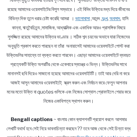
বিভিন্ন মুহূর্তে কার্যকরী হওয়ার পূর্ণ দাবি রাখে। সুনির্বাচিত উক্তির সংকলন ও বাণী
রয়েছে আমাদের ওয়েবসাইটের বিপুল সম্ভারে । এই বিবিধ উক্তির মধ্য দিয়ে জীবনের
বিভিন্ন দিক তুলে ধরার চেষ্টা করেছি আমরা ।
ভালোবাসা
,আনন্দ ,
দুঃখ
,
অবসাদ
, হাসি
কান্না, ঋতুবৈচিত্র্য ,সামাজিক, আধ্যাত্মিক এবং একাধিক আরও প্রাসঙ্গিক বিষয়ে
সুসজ্জিত রয়েছে আমাদের উক্তির ভাণ্ডার । সঠিক শব্দ চয়নের অভাবে যারা নিজেদের
অনুভূতি প্রকাশ করতে পারছেন না তাঁরা অনায়াসেই আমাদের ওয়েবসাইটে পোস্ট করা
উক্তিগুলির সাহায্যে তা ব্যক্ত করতে পারবেন। এছাড়া আমাদের ওয়েবসাইটে ব্যবহৃত
প্রত্যেকটি উক্তি অপরটির থেকে একেবারে স্বতন্ত্র ও ভিন্ন। উক্তিগুলির সাথে
মানানসই ছবি দিয়েও সাজানো হয়েছে আমাদের ওয়েবসাইটটি। তাই আর দেরি না করে
আজই আসুন আমাদের ওয়েবসাইটে; স্ক্রল করুন এবং নির্বাচন করে ফেলুন আপনার
মনের মতো উক্তি বা quotes গুলিকে এবং নিজের সোশ্যাল প্রোফাইলে শেয়ার করে
নিজের একাধিপত্য স্থাপন করুন।
Bengali captions
~ বাংলায় কোন ক্যাপশনটি প্রয়োগ করলে আপমার
লেখাটি যথার্থ হবে সেই নিয়ে ভাবনাচিন্তা করছেন ?? তবে আজ থেকে সেই চিন্তা বন্ধ