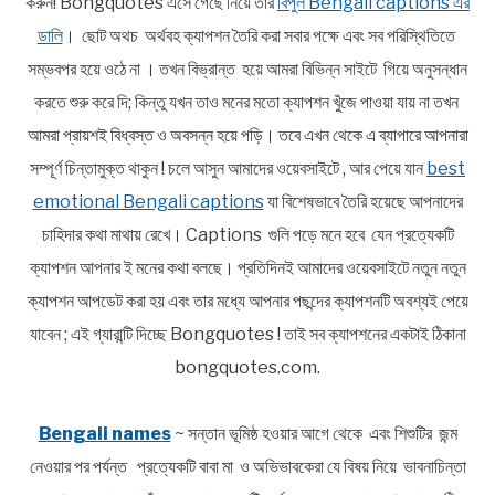
করুন! Bongquotes এসে গেছে নিয়ে তার
বিপুল Bengali captions এর
ডালি
। ছোট অথচ অর্থবহ ক্যাপশন তৈরি করা সবার পক্ষে এবং সব পরিস্থিতিতে
সম্ভবপর হয়ে ওঠে না । তখন বিভ্রান্ত হয়ে আমরা বিভিন্ন সাইটে গিয়ে অনুসন্ধান
করতে শুরু করে দি; কিন্তু যখন তাও মনের মতো ক্যাপশন খুঁজে পাওয়া যায় না তখন
আমরা প্রায়শই বিধ্বস্ত ও অবসন্ন হয়ে পড়ি। তবে এখন থেকে এ ব্যাপারে আপনারা
সম্পূর্ণ চিন্তামুক্ত থাকুন ! চলে আসুন আমাদের ওয়েবসাইটে , আর পেয়ে যান
best
emotional Bengali captions
যা বিশেষভাবে তৈরি হয়েছে আপনাদের
চাহিদার কথা মাথায় রেখে। Captions গুলি পড়ে মনে হবে যেন প্রত্যেকটি
ক্যাপশন আপনার ই মনের কথা বলছে। প্রতিদিনই আমাদের ওয়েবসাইটে নতুন নতুন
ক্যাপশন আপডেট করা হয় এবং তার মধ্যে আপনার পছন্দের ক্যাপশনটি অবশ্যই পেয়ে
যাবেন ; এই গ্যারান্টি দিচ্ছে Bongquotes ! তাই সব ক্যাপশনের একটাই ঠিকানা
bongquotes.com.
Bengali names
~ সন্তান ভূমিষ্ঠ হওয়ার আগে থেকে এবং শিশুটির জন্ম
নেওয়ার পর পর্যন্ত প্রত্যেকটি বাবা মা ও অভিভাবকেরা যে বিষয় নিয়ে ভাবনাচিন্তা