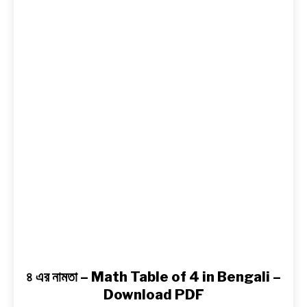
এর
নামতা
BENGALI LYRICS
–
Math
BENGALI NAMES
Table
of
BENGALI STORIES
4
in
Bengali
–
Download
PDF
৪ এর নামতা – Math Table of 4 in Bengali –
Download PDF