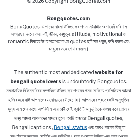
© 2026 Copyright BongQuotes.com
Bongquotes.com
BongQuotes-এ পাবেন বাংলা উক্তি, ক্যাপশন, স্ট্যাটাস ও শায়েরীর বিশাল
সংগ্রহ। ভালোবাসা, কষ্ট, জীবন, বন্ধুত্ব, attitude, motivational ও
romantic বিষয়ের উপর শত শত বাংলা quotes ছবি সহ পড়ুন, কপি করুন এবং
বন্ধুদের সঙ্গে শেয়ার করুন।
The authentic most and dedicated
website for
bengali quote lovers
is undoubtedly, Bongquotes.
সমসাময়িক বিভিন্ন বিষয় সম্পর্কিত উক্তি, ক্যাপশনের পসরা সাজিয়ে প্রতিনিয়ত আমরা
হাজির হয়ে যাই আপনাদের মনোরঞ্জনের উদ্দেশ্যে। আপনাদের প্রত্যেকটি অনুভূতির
মূল্য আমাদের কাছে অপরিসীম আর তাই সেই প্রতিটি অনুভূতিকে বাঙ্ময় করে তোলার
জন্য আমরা আপনাদের সামনে তুলে ধরেছি হাজারো Bengali quotes,
Bengali captions ,
Bengali status
এবং আরও অনেক কিছু যা
সম্পূর্ণভাবে স্বতন্ত্র , মার্জিত এবং রুচিশীল। তবে শুধুমাত্র উক্তি এবং ক্যাপশনের