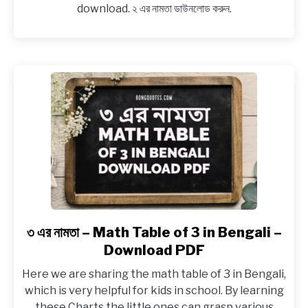
download. ২ এর নামতা ডাউনলোড করুন.
–
Math
Table
of
2
in
Bengali
–
Download
PDF
৩ এর নামতা – Math Table of 3 in Bengali –
link
to
Download PDF
৩
Here we are sharing the math table of 3 in Bengali,
এর
which is very helpful for kids in school. By learning
নামতা
these Charts the little ones can grasp various