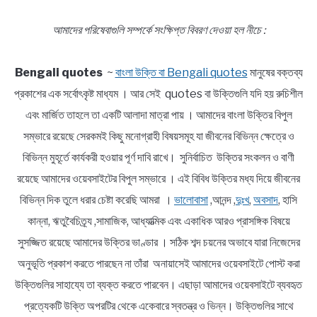
আমাদের পরিষেবাগুলি সম্পর্কে সংক্ষিপ্ত বিবরণ দেওয়া হল নীচে :
Bengali quotes
~
বাংলা উক্তি বা Bengali quotes
মানুষের বক্তব্য
প্রকাশের এক সর্বোৎকৃষ্ট মাধ্যম । আর সেই quotes বা উক্তিগুলি যদি হয় রুচিশীল
এবং মার্জিত তাহলে তা একটি আলাদা মাত্রা পায় । আমাদের বাংলা উক্তির বিপুল
সম্ভারে রয়েছে সেরকমই কিছু মনোগ্রাহী বিষয়সমূহ যা জীবনের বিভিন্ন ক্ষেত্রে ও
বিভিন্ন মুহূর্তে কার্যকরী হওয়ার পূর্ণ দাবি রাখে। সুনির্বাচিত উক্তির সংকলন ও বাণী
রয়েছে আমাদের ওয়েবসাইটের বিপুল সম্ভারে । এই বিবিধ উক্তির মধ্য দিয়ে জীবনের
বিভিন্ন দিক তুলে ধরার চেষ্টা করেছি আমরা ।
ভালোবাসা
,আনন্দ ,
দুঃখ
,
অবসাদ
, হাসি
কান্না, ঋতুবৈচিত্র্য ,সামাজিক, আধ্যাত্মিক এবং একাধিক আরও প্রাসঙ্গিক বিষয়ে
সুসজ্জিত রয়েছে আমাদের উক্তির ভাণ্ডার । সঠিক শব্দ চয়নের অভাবে যারা নিজেদের
অনুভূতি প্রকাশ করতে পারছেন না তাঁরা অনায়াসেই আমাদের ওয়েবসাইটে পোস্ট করা
উক্তিগুলির সাহায্যে তা ব্যক্ত করতে পারবেন। এছাড়া আমাদের ওয়েবসাইটে ব্যবহৃত
প্রত্যেকটি উক্তি অপরটির থেকে একেবারে স্বতন্ত্র ও ভিন্ন। উক্তিগুলির সাথে