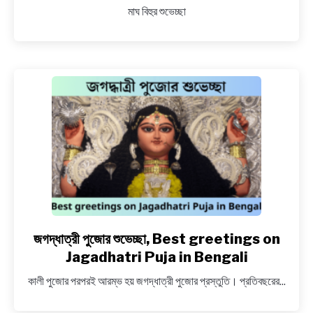
মাঘ বিহুর শুভেচ্ছা
জগদ্ধাত্রী পুজোর শুভেচ্ছা, Best greetings on
link
to
Jagadhatri Puja in Bengali
জগদ্ধাত্রী
কালী পুজোর পরপরই আরম্ভ হয় জগদ্ধাত্রী পুজোর প্রস্তুতি। প্রতিবছরের...
পুজোর
শুভেচ্ছা,