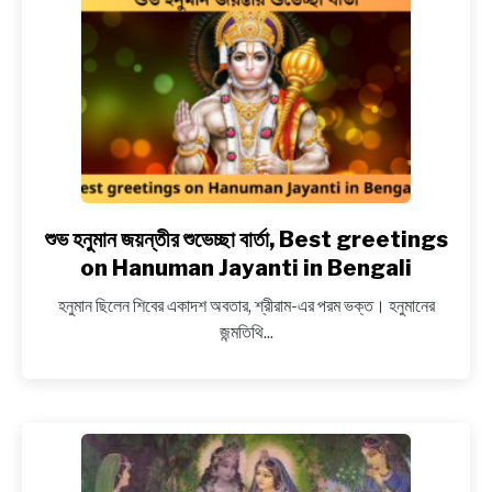
in
Bengali
শুভ হনুমান জয়ন্তীর শুভেচ্ছা বার্তা, Best greetings
link
to
on Hanuman Jayanti in Bengali
শুভ
হনুমান ছিলেন শিবের একাদশ অবতার, শ্রীরাম-এর পরম ভক্ত। হনুমানের
হনুমান
জন্মতিথি...
জয়ন্তীর
শুভেচ্ছা
বার্তা,
Best
greetings
on