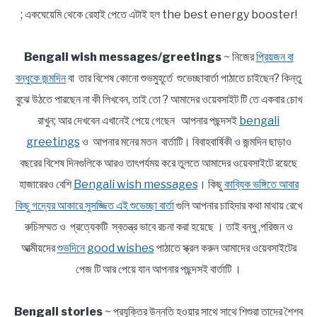
; একঘেয়েমি থেকে রেহাই পেতে এটাই হল the best energy booster!
Bengali wish messages/greetings
~ নিজের
প্রিয়জন বা
বন্ধুকে জন্মদিন
বা তার বিশেষ কোনো শুভমুহূর্তে শুভেচ্ছাবার্তা পাঠাতে চাইছেন? কিন্তু
বুঝে উঠতে পারছেন না কী লিখবেন, তাই তো ? আমাদের ওয়েবসাইট টি তে একবার চোখ
রাখুন; আর দেখবেন এখানেই পেয়ে গেছেন আপনার পছন্দসই
bengali
greetings
ও আপনার মনের মতন বার্তাটি। বিবাহবার্ষিকী ও জন্মদিন ছাড়াও
বছরের বিশেষ দিনগুলিকে আরও তাৎপর্যময় করে তুলতে আমাদের ওয়েবসাইটে রয়েছে
হাজারেরও বেশি
Bengali wish messages
। কিছু
কাব্যিক ভঙ্গিতে আবার
কিছু গদ্যের আকারে সুসজ্জিত এই শুভেচ্ছা বার্তা
গুলি আপনার চাহিদার কথা মাথায় রেখে
রুচিসম্মত ও প্রত্যেকটি স্বতন্ত্র ভাবে রচনা করা হয়েছে । তাই বন্ধু ,পরিজন ও
আত্মীয়দের
শুভদিনে good wishes
পাঠাতে স্ক্রল করুন আমাদের ওয়েবসাইটের
পেজ টি আর পেয়ে যান আপনার পছন্দসই বার্তাটি ।
Bengali stories
~ প্রযুক্তির উন্নতি হওয়ার সাথে সাথে শিশুরা তাদের শৈশব