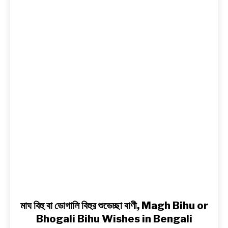
বিহু
বা
BENGALI LYRICS
ভোগালি
বিহুর
BENGALI NAMES
শুভেচ্ছা
বাণী,
BENGALI STORIES
Magh
Bihu
or
Bhogali
Bihu
Wishes
in
Bengali
মাঘ বিহু বা ভোগালি বিহুর শুভেচ্ছা বাণী, Magh Bihu or
Bhogali Bihu Wishes in Bengali