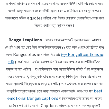
মানানসই ছবি দিয়েও সাজানো হয়েছে আমাদের ওয়েবসাইটটি। তাই আর দেরি না করে
আজই আসুন আমাদের ওয়েবসাইটে; স্ক্রল করুন এবং নির্বাচন করে ফেলুন আপনার
মনের মতো উক্তি বা quotes গুলিকে এবং নিজের সোশ্যাল প্রোফাইলে শেয়ার করে
নিজের একাধিপত্য স্থাপন করুন।
Bengali captions
~ বাংলায় কোন ক্যাপশনটি প্রয়োগ করলে আপমার
লেখাটি যথার্থ হবে সেই নিয়ে ভাবনাচিন্তা করছেন ?? তবে আজ থেকে সেই চিন্তা বন্ধ
করুন! Bongquotes এসে গেছে নিয়ে তার
বিপুল Bengali captions এর
ডালি
। ছোট অথচ অর্থবহ ক্যাপশন তৈরি করা সবার পক্ষে এবং সব পরিস্থিতিতে
সম্ভবপর হয়ে ওঠে না । তখন বিভ্রান্ত হয়ে আমরা বিভিন্ন সাইটে গিয়ে অনুসন্ধান
করতে শুরু করে দি; কিন্তু যখন তাও মনের মতো ক্যাপশন খুঁজে পাওয়া যায় না তখন
আমরা প্রায়শই বিধ্বস্ত ও অবসন্ন হয়ে পড়ি। তবে এখন থেকে এ ব্যাপারে আপনারা
সম্পূর্ণ চিন্তামুক্ত থাকুন ! চলে আসুন আমাদের ওয়েবসাইটে , আর পেয়ে যান
best
emotional Bengali captions
যা বিশেষভাবে তৈরি হয়েছে আপনাদের
চাহিদার কথা মাথায় রেখে। Captions গুলি পড়ে মনে হবে যেন প্রত্যেকটি