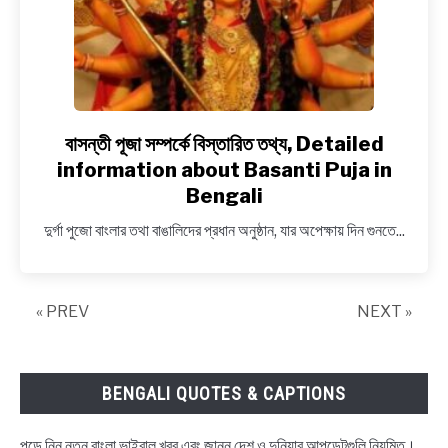
on
Jhulan
Yatra
festival
in
Bengali
বাসন্তী পূজা সম্পর্কে বিস্তারিত তথ্য, Detailed
link
to
information about Basanti Puja in
বাসন্তী
Bengali
পূজা
দুর্গা পুজো বাংলার তথা বাঙালিদের প্রধান অনুষ্ঠান, যার অপেক্ষায় দিন গুনতে...
সম্পর্কে
বিস্তারিত
তথ্য, Detailed
information
« PREV
NEXT »
about
Basanti
Puja
BENGALI QUOTES & CAPTIONS
in
Bengali
পড়ে নিন নতুন বাংলা ভাইরাল খবর এবং জানুন দেশ ও দুনিয়ার আপডেটগুলি নিয়মিত।