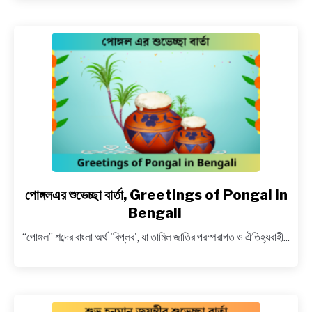
Best
greetings
on
Jagadhatri
Puja
in
Bengali
পোঙ্গলএর শুভেচ্ছা বার্তা, Greetings of Pongal in
link
to
Bengali
পোঙ্গলএর
“পোঙ্গল” শব্দের বাংলা অর্থ 'বিপ্লব', যা তামিল জাতির পরম্পরাগত ও ঐতিহ্যবাহী...
শুভেচ্ছা
বার্তা,
Greetings
of
Pongal