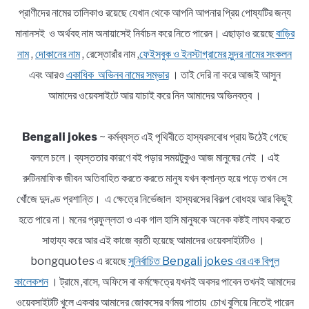
প্রাণীদের নামের তালিকাও রয়েছে যেখান থেকে আপনি আপনার প্রিয় পোষ্যটির জন্য
মানানসই ও অর্থবহ নাম অনায়াসেই নির্বাচন করে নিতে পারেন। এছাড়াও রয়েছে
বাড়ির
নাম
,
দোকানের নাম
, রেস্তোরাঁর নাম ,
ফেইসবুক ও ইনস্টাগ্রামের সুন্দর নামের সংকলন
এবং আরও
একাধিক অভিনব নামের সম্ভার
। তাই দেরি না করে আজই আসুন
আমাদের ওয়েবসাইটে আর যাচাই করে নিন আমাদের অভিনবত্ব ।
Bengali jokes
~ কর্মব্যস্ত এই পৃথিবীতে হাস্যরসবোধ প্রায় উঠেই গেছে
বললে চলে। ব্যস্ততার কারণে বই পড়ার সময়টুকুও আজ মানুষের নেই । এই
রুটিনমাফিক জীবন অতিবাহিত করতে করতে মানুষ যখন ক্লান্ত হয়ে পড়ে তখন সে
খোঁজে দুদণ্ড প্রশান্তি। এ ক্ষেত্রে নির্ভেজাল হাস্যরসের বিকল্প বোধহয় আর কিছুই
হতে পারে না। মনের প্রফুল্লতা ও এক গাল হাসি মানুষকে অনেক কষ্টই লাঘব করতে
সাহায্য করে আর এই কাজে ব্রতী হয়েছে আমাদের ওয়েবসাইটটিও ।
bongquotes এ রয়েছে
সুনির্বাচিত Bengali jokes এর এক বিপুল
কালেকশন
। ট্রামে ,বাসে, অফিসে বা কর্মক্ষেত্রে যখনই অবসর পাবেন তখনই আমাদের
ওয়েবসাইটটি খুলে একবার আমাদের জোকসের বর্ণময় পাতায় চোখ বুলিয়ে নিতেই পারেন