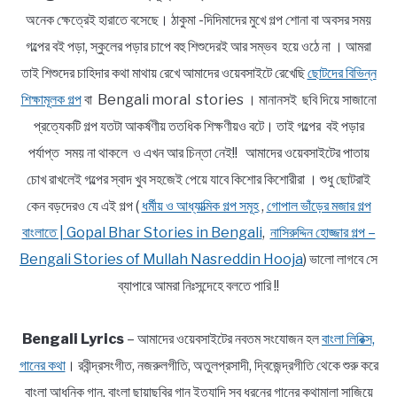
অনেক ক্ষেত্রেই হারাতে বসেছে। ঠাকুমা -দিদিমাদের মুখে গল্প শোনা বা অবসর সময়
গল্পের বই পড়া, স্কুলের পড়ার চাপে বহু শিশুদেরই আর সম্ভব হয়ে ওঠে না । আমরা
তাই শিশুদের চাহিদার কথা মাথায় রেখে আমাদের ওয়েবসাইটে রেখেছি
ছোটদের বিভিন্ন
শিক্ষামূলক গল্প
বা Bengali moral stories । মানানসই ছবি দিয়ে সাজানো
প্রত্যেকটি গল্প যতটা আকর্ষণীয় ততধিক শিক্ষণীয়ও বটে। তাই গল্পের বই পড়ার
পর্যাপ্ত সময় না থাকলে ও এখন আর চিন্তা নেই!! আমাদের ওয়েবসাইটের পাতায়
চোখ রাখলেই গল্পের স্বাদ খুব সহজেই পেয়ে যাবে কিশোর কিশোরীরা । শুধু ছোটরাই
কেন বড়দেরও যে এই গল্প (
ধর্মীয় ও আধ্যাত্মিক গল্প সমূহ
,
গোপাল ভাঁড়ের মজার গল্প
বাংলাতে | Gopal Bhar Stories in Bengali
,
নাসিরুদ্দিন হোজ্জার গল্প –
Bengali Stories of Mullah Nasreddin Hooja
) ভালো লাগবে সে
ব্যাপারে আমরা নিঃসন্দেহে বলতে পারি !!
Bengali Lyrics
– আমাদের ওয়েবসাইটের নবতম সংযোজন হল
বাংলা লিরিক্স,
গানের কথা
। রবীন্দ্রসংগীত, নজরুলগীতি, অতুলপ্রসাদী, দ্বিজেন্দ্রগীতি থেকে শুরু করে
বাংলা আধুনিক গান, বাংলা ছায়াছবির গান ইত্যাদি সব ধরনের গানের কথামালা সাজিয়ে