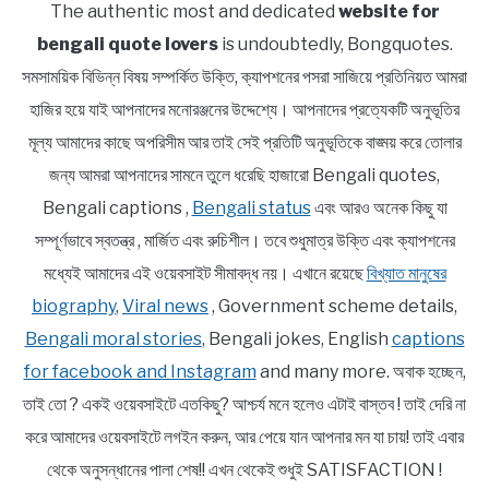
The authentic most and dedicated
website for
bengali quote lovers
is undoubtedly, Bongquotes.
সমসাময়িক বিভিন্ন বিষয় সম্পর্কিত উক্তি, ক্যাপশনের পসরা সাজিয়ে প্রতিনিয়ত আমরা
হাজির হয়ে যাই আপনাদের মনোরঞ্জনের উদ্দেশ্যে। আপনাদের প্রত্যেকটি অনুভূতির
মূল্য আমাদের কাছে অপরিসীম আর তাই সেই প্রতিটি অনুভূতিকে বাঙ্ময় করে তোলার
জন্য আমরা আপনাদের সামনে তুলে ধরেছি হাজারো Bengali quotes,
Bengali captions ,
Bengali status
এবং আরও অনেক কিছু যা
সম্পূর্ণভাবে স্বতন্ত্র , মার্জিত এবং রুচিশীল। তবে শুধুমাত্র উক্তি এবং ক্যাপশনের
মধ্যেই আমাদের এই ওয়েবসাইট সীমাবদ্ধ নয়। এখানে রয়েছে
বিখ্যাত মানুষের
biography
,
Viral news
, Government scheme details,
Bengali moral stories
, Bengali jokes, English
captions
for facebook and Instagram
and many more. অবাক হচ্ছেন,
তাই তো ? একই ওয়েবসাইটে এতকিছু? আশ্চর্য মনে হলেও এটাই বাস্তব ! তাই দেরি না
করে আমাদের ওয়েবসাইটে লগইন করুন, আর পেয়ে যান আপনার মন যা চায়! তাই এবার
থেকে অনুসন্ধানের পালা শেষ!! এখন থেকেই শুধুই SATISFACTION !