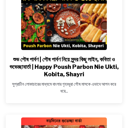
Maha
Shivaratri
Wishes,
Images,
Quotes
&
Messages
in
Bangla
শুভ পৌষ পার্বণ | পৌষ পার্বণ নিয়ে সুন্দর কিছু লাইন, কবিতা ও
link
to
শুভেচ্ছাবার্তা | Happy Poush Parbon Nie Ukti,
শুভ
Kobita, Shayri
পৌষ
সুপ্রাচীন লোকাচারের মাধ্যমে বাংলার গৃহবধূরা পৌষ মাসকে এভাবে আপন করে
পার্বণ
ধরে...
|
পৌষ
পার্বণ
নিয়ে
সুন্দর
কিছু