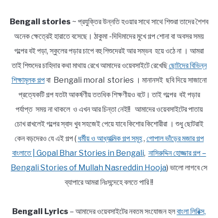
Bengali stories
~ প্রযুক্তির উন্নতি হওয়ার সাথে সাথে শিশুরা তাদের শৈশব
অনেক ক্ষেত্রেই হারাতে বসেছে। ঠাকুমা -দিদিমাদের মুখে গল্প শোনা বা অবসর সময়
গল্পের বই পড়া, স্কুলের পড়ার চাপে বহু শিশুদেরই আর সম্ভব হয়ে ওঠে না । আমরা
তাই শিশুদের চাহিদার কথা মাথায় রেখে আমাদের ওয়েবসাইটে রেখেছি
ছোটদের বিভিন্ন
শিক্ষামূলক গল্প
বা Bengali moral stories । মানানসই ছবি দিয়ে সাজানো
প্রত্যেকটি গল্প যতটা আকর্ষণীয় ততধিক শিক্ষণীয়ও বটে। তাই গল্পের বই পড়ার
পর্যাপ্ত সময় না থাকলে ও এখন আর চিন্তা নেই!! আমাদের ওয়েবসাইটের পাতায়
চোখ রাখলেই গল্পের স্বাদ খুব সহজেই পেয়ে যাবে কিশোর কিশোরীরা । শুধু ছোটরাই
কেন বড়দেরও যে এই গল্প (
ধর্মীয় ও আধ্যাত্মিক গল্প সমূহ
,
গোপাল ভাঁড়ের মজার গল্প
বাংলাতে | Gopal Bhar Stories in Bengali
,
নাসিরুদ্দিন হোজ্জার গল্প –
Bengali Stories of Mullah Nasreddin Hooja
) ভালো লাগবে সে
ব্যাপারে আমরা নিঃসন্দেহে বলতে পারি !!
Bengali Lyrics
– আমাদের ওয়েবসাইটের নবতম সংযোজন হল
বাংলা লিরিক্স,