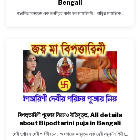
Bengali
বাঙালির অন্যতম এক জনপ্রিয় পার্বণ হল জামাইষষ্ঠী। বাড়ির জামাইকে...
বিপত্তারিণী পুজোর নিয়মও ইতিবৃত্ত, All details
link
to
about Bipodtarini puja in Bengali
বিপত্তারিণী
দেবী দুর্গার বা দেবী পার্বতীর ১০৮ অবতারের অন্যতম এবং দেবী সঙ্কটনাশিনীর...
পুজোর