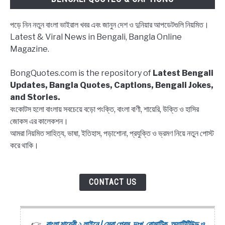
|
Merry
পড়ে নিন নতুন বাংলা ভাইরাল খবর এবং জানুন দেশ ও দুনিয়ার আপডেটগুলি নিয়মিত।
Christmas
Latest & Viral News in Bengali, Bangla Online
2025
Magazine.
messages
in
BongQuotes.com is the repository of
Latest Bengali
Bangla
Updates, Bangla Quotes, Captions, Bengali Jokes,
and Stories.
বংকোটস হলো বাংলায় সবচেয়ে বড়ো পংক্তি, বাংলা বাণী, শায়েরি, উক্তি ও হাসির
জোকস এর কালেকশন।
আমরা নিয়মিত সাহিত্য, ভাষা, ইতিহাস, পড়াশোনা, প্রযুক্তি ও ভ্রমণ নিয়ে নতুন পোস্ট
করে থাকি।
CONTACT US
বাংলা শায়েরী ২ লাইনে | সেরা প্রেম, দুঃখ, রোমান্টিক, অ্যাটিটিউড ও