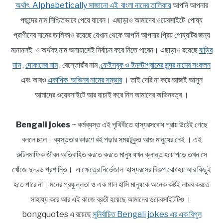
অর্থাৎ Alphabetically সাজানো এই বাংলা নামের তালিকায়
আপনি আপনার
পছন্দের নাম নিশ্চিতভাবে পেয়ে যাবেন। এছাড়াও আমাদের ওয়েবসাইটে পোষ্য
প্রাণীদের নামের তালিকাও রয়েছে যেখান থেকে আপনি আপনার প্রিয় পোষ্যটির জন্য
মানানসই ও অর্থবহ নাম অনায়াসেই নির্বাচন করে নিতে পারেন। এছাড়াও রয়েছে
বাড়ির
নাম
,
দোকানের নাম
, রেস্তোরাঁর নাম ,
ফেইসবুক ও ইনস্টাগ্রামের সুন্দর নামের সংকলন
এবং আরও
একাধিক অভিনব নামের সম্ভার
। তাই দেরি না করে আজই আসুন
আমাদের ওয়েবসাইটে আর যাচাই করে নিন আমাদের অভিনবত্ব ।
Bengali jokes
~ কর্মব্যস্ত এই পৃথিবীতে হাস্যরসবোধ প্রায় উঠেই গেছে
বললে চলে। ব্যস্ততার কারণে বই পড়ার সময়টুকুও আজ মানুষের নেই । এই
রুটিনমাফিক জীবন অতিবাহিত করতে করতে মানুষ যখন ক্লান্ত হয়ে পড়ে তখন সে
খোঁজে দুদণ্ড প্রশান্তি। এ ক্ষেত্রে নির্ভেজাল হাস্যরসের বিকল্প বোধহয় আর কিছুই
হতে পারে না। মনের প্রফুল্লতা ও এক গাল হাসি মানুষকে অনেক কষ্টই লাঘব করতে
সাহায্য করে আর এই কাজে ব্রতী হয়েছে আমাদের ওয়েবসাইটটিও ।
bongquotes এ রয়েছে
সুনির্বাচিত Bengali jokes এর এক বিপুল