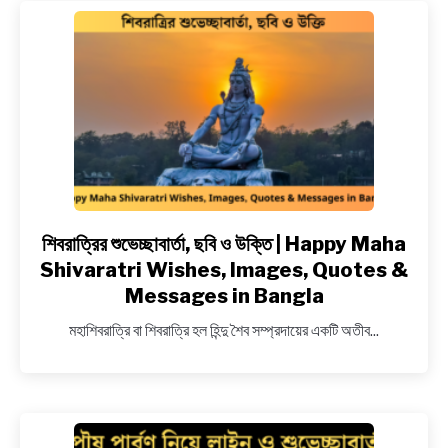
রাখি
পূর্ণিমার
শুভেচ্ছা,
Raksha
Bandhan
wishes
in
bengali
শিবরাত্রির শুভেচ্ছাবার্তা, ছবি ও উক্তি | Happy Maha
link
to
Shivaratri Wishes, Images, Quotes &
শিবরাত্রির
Messages in Bangla
শুভেচ্ছাবার্তা,
মহাশিবরাত্রি বা শিবরাত্রি হল হিন্দু শৈব সম্প্রদায়ের একটি অতীব...
ছবি
ও
উক্তি
|
Happy