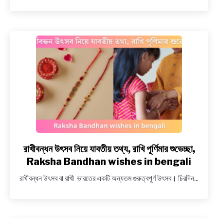
নিয়মও
ইতিবৃত্ত,
All
details
about
Bipodtarini
puja
in
Bengali
রাখীবন্ধন উৎসব নিয়ে যাবতীয় তথ্য, রাখি পূর্ণিমার শুভেচ্ছা,
link
to
Raksha Bandhan wishes in bengali
রাখীবন্ধন
রাখীবন্ধন উৎসব বা রাখী ভারতের একটি অন্যতম গুরুত্বপূর্ণ উৎসব। চিরদিন...
উৎসব
নিয়ে
যাবতীয়
তথ্য,