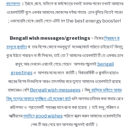
কালেকশন
। ট্রামে ,বাসে, অফিসে বা কর্মক্ষেত্রে যখনই অবসর পাবেন তখনই আমাদের
ওয়েবসাইটটি খুলে একবার আমাদের জোকসের বর্ণময় পাতায় চোখ বুলিয়ে নিতেই পারেন
; একঘেয়েমি থেকে রেহাই পেতে এটাই হল the best energy booster!
Bengali wish messages/greetings
~ নিজের
প্রিয়জন বা
বন্ধুকে জন্মদিন
বা তার বিশেষ কোনো শুভমুহূর্তে শুভেচ্ছাবার্তা পাঠাতে চাইছেন? কিন্তু
বুঝে উঠতে পারছেন না কী লিখবেন, তাই তো ? আমাদের ওয়েবসাইট টি তে একবার চোখ
রাখুন; আর দেখবেন এখানেই পেয়ে গেছেন আপনার পছন্দসই
bengali
greetings
ও আপনার মনের মতন বার্তাটি। বিবাহবার্ষিকী ও জন্মদিন ছাড়াও
বছরের বিশেষ দিনগুলিকে আরও তাৎপর্যময় করে তুলতে আমাদের ওয়েবসাইটে রয়েছে
হাজারেরও বেশি
Bengali wish messages
। কিছু
কাব্যিক ভঙ্গিতে আবার
কিছু গদ্যের আকারে সুসজ্জিত এই শুভেচ্ছা বার্তা
গুলি আপনার চাহিদার কথা মাথায় রেখে
রুচিসম্মত ও প্রত্যেকটি স্বতন্ত্র ভাবে রচনা করা হয়েছে । তাই বন্ধু ,পরিজন ও
আত্মীয়দের
শুভদিনে good wishes
পাঠাতে স্ক্রল করুন আমাদের ওয়েবসাইটের
পেজ টি আর পেয়ে যান আপনার পছন্দসই বার্তাটি ।