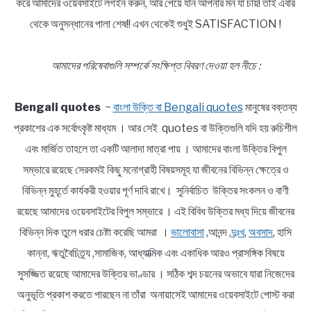
করে আমাদের ওয়েবসাইটে লগইন করুন, আর পেয়ে যান আপনার মন যা চায়! তাই এবার
থেকে অনুসন্ধানের পালা শেষ!! এখন থেকেই শুধুই SATISFACTION !
আমাদের পরিষেবাগুলি সম্পর্কে সংক্ষিপ্ত বিবরণ দেওয়া হল নীচে :
Bengali quotes
~
বাংলা উক্তি বা Bengali quotes
মানুষের বক্তব্য
প্রকাশের এক সর্বোৎকৃষ্ট মাধ্যম । আর সেই quotes বা উক্তিগুলি যদি হয় রুচিশীল
এবং মার্জিত তাহলে তা একটি আলাদা মাত্রা পায় । আমাদের বাংলা উক্তির বিপুল
সম্ভারে রয়েছে সেরকমই কিছু মনোগ্রাহী বিষয়সমূহ যা জীবনের বিভিন্ন ক্ষেত্রে ও
বিভিন্ন মুহূর্তে কার্যকরী হওয়ার পূর্ণ দাবি রাখে। সুনির্বাচিত উক্তির সংকলন ও বাণী
রয়েছে আমাদের ওয়েবসাইটের বিপুল সম্ভারে । এই বিবিধ উক্তির মধ্য দিয়ে জীবনের
বিভিন্ন দিক তুলে ধরার চেষ্টা করেছি আমরা ।
ভালোবাসা
,আনন্দ ,
দুঃখ
,
অবসাদ
, হাসি
কান্না, ঋতুবৈচিত্র্য ,সামাজিক, আধ্যাত্মিক এবং একাধিক আরও প্রাসঙ্গিক বিষয়ে
সুসজ্জিত রয়েছে আমাদের উক্তির ভাণ্ডার । সঠিক শব্দ চয়নের অভাবে যারা নিজেদের
অনুভূতি প্রকাশ করতে পারছেন না তাঁরা অনায়াসেই আমাদের ওয়েবসাইটে পোস্ট করা