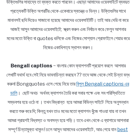
উক্তিগুলির সাহায্যে তা ব্যক্ত করতে পারবেন। এছাড়া আমাদের ওয়েবসাইটে ব্যবহৃত
প্রত্যেকটি উক্তি অপরটির থেকে একেবারে স্বতন্ত্র ও ভিন্ন। উক্তিগুলির সাথে
মানানসই ছবি দিয়েও সাজানো হয়েছে আমাদের ওয়েবসাইটটি। তাই আর দেরি না করে
আজই আসুন আমাদের ওয়েবসাইটে; স্ক্রল করুন এবং নির্বাচন করে ফেলুন আপনার
মনের মতো উক্তি বা quotes গুলিকে এবং নিজের সোশ্যাল প্রোফাইলে শেয়ার করে
নিজের একাধিপত্য স্থাপন করুন।
Bengali captions
~ বাংলায় কোন ক্যাপশনটি প্রয়োগ করলে আপমার
লেখাটি যথার্থ হবে সেই নিয়ে ভাবনাচিন্তা করছেন ?? তবে আজ থেকে সেই চিন্তা বন্ধ
করুন! Bongquotes এসে গেছে নিয়ে তার
বিপুল Bengali captions এর
ডালি
। ছোট অথচ অর্থবহ ক্যাপশন তৈরি করা সবার পক্ষে এবং সব পরিস্থিতিতে
সম্ভবপর হয়ে ওঠে না । তখন বিভ্রান্ত হয়ে আমরা বিভিন্ন সাইটে গিয়ে অনুসন্ধান
করতে শুরু করে দি; কিন্তু যখন তাও মনের মতো ক্যাপশন খুঁজে পাওয়া যায় না তখন
আমরা প্রায়শই বিধ্বস্ত ও অবসন্ন হয়ে পড়ি। তবে এখন থেকে এ ব্যাপারে আপনারা
সম্পূর্ণ চিন্তামুক্ত থাকুন ! চলে আসুন আমাদের ওয়েবসাইটে , আর পেয়ে যান
best