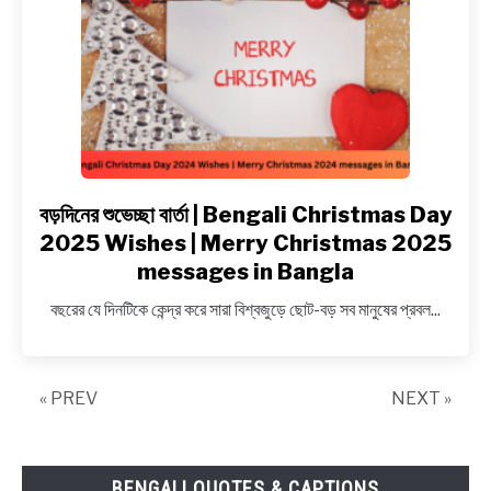
লাইন,
কবিতা
ও
শুভেচ্ছাবার্তা
|
Happy
Poush
Parbon
বড়দিনের শুভেচ্ছা বার্তা | Bengali Christmas Day
link
Nie
to
2025 Wishes | Merry Christmas 2025
Ukti,
বড়দিনের
messages in Bangla
Kobita,
শুভেচ্ছা
বছরের যে দিনটিকে কেন্দ্র করে সারা বিশ্বজুড়ে ছোট-বড় সব মানুষের প্রবল...
Shayri
বার্তা
|
Bengali
Christmas
« PREV
NEXT »
Day
2025
Wishes
BENGALI QUOTES & CAPTIONS