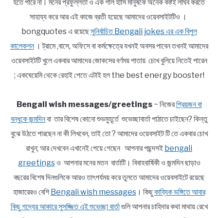
হতে পারে না। মনের প্রফুল্লতা ও এক গাল হাসি মানুষকে অনেক কষ্টই লাঘব করতে
সাহায্য করে আর এই কাজে ব্রতী হয়েছে আমাদের ওয়েবসাইটটিও ।
bongquotes এ রয়েছে
সুনির্বাচিত Bengali jokes এর এক বিপুল
কালেকশন
। ট্রামে ,বাসে, অফিসে বা কর্মক্ষেত্রে যখনই অবসর পাবেন তখনই আমাদের
ওয়েবসাইটটি খুলে একবার আমাদের জোকসের বর্ণময় পাতায় চোখ বুলিয়ে নিতেই পারেন
; একঘেয়েমি থেকে রেহাই পেতে এটাই হল the best energy booster!
Bengali wish messages/greetings
~ নিজের
প্রিয়জন বা
বন্ধুকে জন্মদিন
বা তার বিশেষ কোনো শুভমুহূর্তে শুভেচ্ছাবার্তা পাঠাতে চাইছেন? কিন্তু
বুঝে উঠতে পারছেন না কী লিখবেন, তাই তো ? আমাদের ওয়েবসাইট টি তে একবার চোখ
রাখুন; আর দেখবেন এখানেই পেয়ে গেছেন আপনার পছন্দসই
bengali
greetings
ও আপনার মনের মতন বার্তাটি। বিবাহবার্ষিকী ও জন্মদিন ছাড়াও
বছরের বিশেষ দিনগুলিকে আরও তাৎপর্যময় করে তুলতে আমাদের ওয়েবসাইটে রয়েছে
হাজারেরও বেশি
Bengali wish messages
। কিছু
কাব্যিক ভঙ্গিতে আবার
কিছু গদ্যের আকারে সুসজ্জিত এই শুভেচ্ছা বার্তা
গুলি আপনার চাহিদার কথা মাথায় রেখে