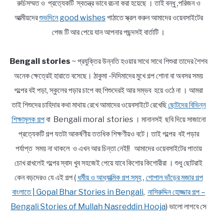
রুচিসম্মত ও প্রত্যেকটি স্বতন্ত্র ভাবে রচনা করা হয়েছে । তাই বন্ধু ,পরিজন ও
আত্মীয়দের
শুভদিনে good wishes
পাঠাতে স্ক্রল করুন আমাদের ওয়েবসাইটের
পেজ টি আর পেয়ে যান আপনার পছন্দসই বার্তাটি ।
Bengali stories
~ প্রযুক্তির উন্নতি হওয়ার সাথে সাথে শিশুরা তাদের শৈশব
অনেক ক্ষেত্রেই হারাতে বসেছে। ঠাকুমা -দিদিমাদের মুখে গল্প শোনা বা অবসর সময়
গল্পের বই পড়া, স্কুলের পড়ার চাপে বহু শিশুদেরই আর সম্ভব হয়ে ওঠে না । আমরা
তাই শিশুদের চাহিদার কথা মাথায় রেখে আমাদের ওয়েবসাইটে রেখেছি
ছোটদের বিভিন্ন
শিক্ষামূলক গল্প
বা Bengali moral stories । মানানসই ছবি দিয়ে সাজানো
প্রত্যেকটি গল্প যতটা আকর্ষণীয় ততধিক শিক্ষণীয়ও বটে। তাই গল্পের বই পড়ার
পর্যাপ্ত সময় না থাকলে ও এখন আর চিন্তা নেই!! আমাদের ওয়েবসাইটের পাতায়
চোখ রাখলেই গল্পের স্বাদ খুব সহজেই পেয়ে যাবে কিশোর কিশোরীরা । শুধু ছোটরাই
কেন বড়দেরও যে এই গল্প (
ধর্মীয় ও আধ্যাত্মিক গল্প সমূহ
,
গোপাল ভাঁড়ের মজার গল্প
বাংলাতে | Gopal Bhar Stories in Bengali
,
নাসিরুদ্দিন হোজ্জার গল্প –
Bengali Stories of Mullah Nasreddin Hooja
) ভালো লাগবে সে