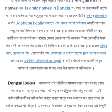
এসেছে বাংলা নামের এক বিপুল সম্ভার যেখানে রয়েছে Bengali Hindu
names এবং
Islamic names in Bangla
. শুধু তাই নয় প্রত্যেকটি নামের
সাথে তার সঠিক মানেও সংযুক্ত করা হয়েছে আমাদের ওয়েবসাইটে।
বর্ণানুক্রমিকভাবে
অর্থাৎ Alphabetically সাজানো এই বাংলা নামের তালিকায়
আপনি আপনার
পছন্দের নাম নিশ্চিতভাবে পেয়ে যাবেন। এছাড়াও আমাদের ওয়েবসাইটে পোষ্য
প্রাণীদের নামের তালিকাও রয়েছে যেখান থেকে আপনি আপনার প্রিয় পোষ্যটির জন্য
মানানসই ও অর্থবহ নাম অনায়াসেই নির্বাচন করে নিতে পারেন। এছাড়াও রয়েছে
বাড়ির
নাম
,
দোকানের নাম
, রেস্তোরাঁর নাম ,
ফেইসবুক ও ইনস্টাগ্রামের সুন্দর নামের সংকলন
এবং আরও
একাধিক অভিনব নামের সম্ভার
। তাই দেরি না করে আজই আসুন
আমাদের ওয়েবসাইটে আর যাচাই করে নিন আমাদের অভিনবত্ব ।
Bengali jokes
~ কর্মব্যস্ত এই পৃথিবীতে হাস্যরসবোধ প্রায় উঠেই গেছে
বললে চলে। ব্যস্ততার কারণে বই পড়ার সময়টুকুও আজ মানুষের নেই । এই
রুটিনমাফিক জীবন অতিবাহিত করতে করতে মানুষ যখন ক্লান্ত হয়ে পড়ে তখন সে
খোঁজে দুদণ্ড প্রশান্তি। এ ক্ষেত্রে নির্ভেজাল হাস্যরসের বিকল্প বোধহয় আর কিছুই