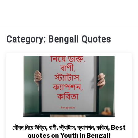
TECHNOLOGY
Category:
Bengali Quotes
HEALTH & LIFESTYLE
BIOGRAPHY
EDUCATIONAL
BENGALI WISHES
QUOTES & CAPTIONS
যৌবন নিয়ে উক্তি, বাণী, স্ট্যাটাস, ক্যাপশন, কবিতা, Best
link
to
quotes on Youth in Bengali