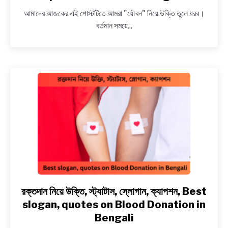
NEWS
যৌবন
আমাদের আজকের এই পোস্টটিতে আমরা "যৌবন" নিয়ে উক্তি তুলে ধরব।
নিয়ে উক্তি,
বর্তমান সময়ে...
বাণী,
BENGALI LYRICS
স্ট্যাটাস,
ক্যাপশন,
BENGALI NAMES
কবিতা,
Best
BENGALI STORIES
quotes
on
Youth
in
Bengali
রক্তদান নিয়ে উক্তি, স্ট্যাটাস, স্লোগান, ক্যাপশন, Best
link
to
slogan, quotes on Blood Donation in
রক্তদান
Bengali
নিয়ে