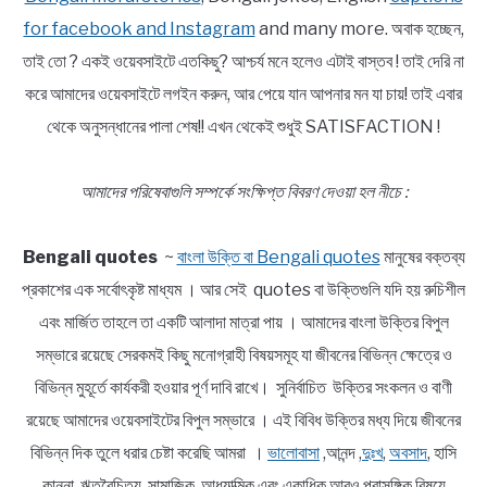
for facebook and Instagram
and many more. অবাক হচ্ছেন,
তাই তো ? একই ওয়েবসাইটে এতকিছু? আশ্চর্য মনে হলেও এটাই বাস্তব ! তাই দেরি না
করে আমাদের ওয়েবসাইটে লগইন করুন, আর পেয়ে যান আপনার মন যা চায়! তাই এবার
থেকে অনুসন্ধানের পালা শেষ!! এখন থেকেই শুধুই SATISFACTION !
আমাদের পরিষেবাগুলি সম্পর্কে সংক্ষিপ্ত বিবরণ দেওয়া হল নীচে :
Bengali quotes
~
বাংলা উক্তি বা Bengali quotes
মানুষের বক্তব্য
প্রকাশের এক সর্বোৎকৃষ্ট মাধ্যম । আর সেই quotes বা উক্তিগুলি যদি হয় রুচিশীল
এবং মার্জিত তাহলে তা একটি আলাদা মাত্রা পায় । আমাদের বাংলা উক্তির বিপুল
সম্ভারে রয়েছে সেরকমই কিছু মনোগ্রাহী বিষয়সমূহ যা জীবনের বিভিন্ন ক্ষেত্রে ও
বিভিন্ন মুহূর্তে কার্যকরী হওয়ার পূর্ণ দাবি রাখে। সুনির্বাচিত উক্তির সংকলন ও বাণী
রয়েছে আমাদের ওয়েবসাইটের বিপুল সম্ভারে । এই বিবিধ উক্তির মধ্য দিয়ে জীবনের
বিভিন্ন দিক তুলে ধরার চেষ্টা করেছি আমরা ।
ভালোবাসা
,আনন্দ ,
দুঃখ
,
অবসাদ
, হাসি
কান্না, ঋতুবৈচিত্র্য ,সামাজিক, আধ্যাত্মিক এবং একাধিক আরও প্রাসঙ্গিক বিষয়ে