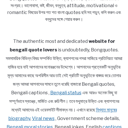
সংগ্রহ। ভালোবাসা, কষ্ট, জীবন, বন্ধুত্ব, attitude, motivational ও
romantic বিষয়ের উপর শত শত বাংলা quotes ছবি সহ পড়ুন, কপি করুন এবং
বন্ধুদের সঙ্গে শেয়ার করুন।
The authentic most and dedicated
website for
bengali quote lovers
is undoubtedly, Bongquotes.
সমসাময়িক বিভিন্ন বিষয় সম্পর্কিত উক্তি, ক্যাপশনের পসরা সাজিয়ে প্রতিনিয়ত আমরা
হাজির হয়ে যাই আপনাদের মনোরঞ্জনের উদ্দেশ্যে। আপনাদের প্রত্যেকটি অনুভূতির
মূল্য আমাদের কাছে অপরিসীম আর তাই সেই প্রতিটি অনুভূতিকে বাঙ্ময় করে তোলার
জন্য আমরা আপনাদের সামনে তুলে ধরেছি হাজারো Bengali quotes,
Bengali captions ,
Bengali status
এবং আরও অনেক কিছু যা
সম্পূর্ণভাবে স্বতন্ত্র , মার্জিত এবং রুচিশীল। তবে শুধুমাত্র উক্তি এবং ক্যাপশনের
মধ্যেই আমাদের এই ওয়েবসাইট সীমাবদ্ধ নয়। এখানে রয়েছে
বিখ্যাত মানুষের
biography
,
Viral news
, Government scheme details,
Bengali moral stories
, Bengali jokes, English
captions