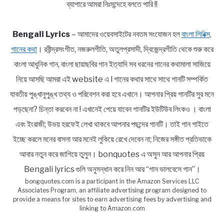
ব্যাপারে আমরা নিঃসন্দেহে বলতে পারি !!
Bengali Lyrics
– আমাদের ওয়েবসাইটের নবতম সংযোজন হল
বাংলা লিরিক্স,
গানের কথা
। রবীন্দ্রসংগীত, নজরুলগীতি, অতুলপ্রসাদী, দ্বিজেন্দ্রগীতি থেকে শুরু করে
বাংলা আধুনিক গান, বাংলা ছায়াছবির গান ইত্যাদি সব ধরনের গানের কথামালা সাজিয়ে
নিয়ে আসছি আমরা এই website এ l গানের কথার সাথে সাথে গানটি সম্পর্কিত
যাবতীয় পুঙ্খানুপুঙ্খ তথ্য ও পরিবেশন করা হবে এখানে। আপনার প্রিয় গানটির সুর মনে
পড়ছেনা? চিন্তা করবেন না ! এখানেই পেয়ে যাবেন গানটির ইউটিউব লিংকও । বাংলা
এবং ইংরাজী; উভয় হরফেই লেখা থাকবে আপনার পছন্দের গানটি। তাই গান গাইতে
ইচ্ছে করলে মনের বাসনা আর মনেই লুকিয়ে রেখে দেবেন না; নিজের সঙ্গীত প্রতিভাকে
আবার নতুন করে জাগিয়ে তুলুন। bonquotes এ অসুন আর আপনার প্রিয়
Bengali lyrics গুলি অনুসন্ধান করে নিন আর “গান ভালবেসে গান”।
bongquotes.com is a participant in the Amazon Services LLC
Associates Program, an affiliate advertising program designed to
provide a means for sites to earn advertising fees by advertising and
linking to Amazon.com