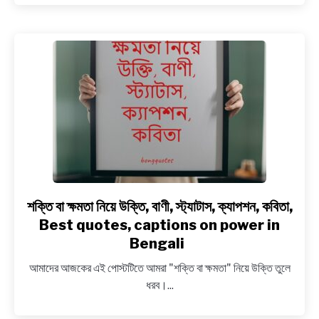
স্ট্যাটাস,
ক্যাপশন,
কবিতা,
Best
quotes,
captions
on
Divorce
in
Bengali
শক্তি বা ক্ষমতা নিয়ে উক্তি, বাণী, স্ট্যাটাস, ক্যাপশন, কবিতা,
link
to
Best quotes, captions on power in
শক্তি
Bengali
বা
আমাদের আজকের এই পোস্টটিতে আমরা "শক্তি বা ক্ষমতা" নিয়ে উক্তি তুলে
ক্ষমতা
ধরব।...
নিয়ে
উক্তি,