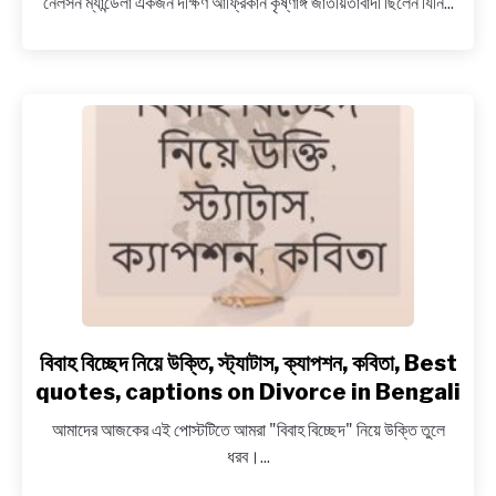
নেলসন ম্যান্ডেলা একজন দক্ষিণ আফ্রিকান কৃষ্ণাঙ্গ জাতীয়তাবাদী ছিলেন যিনি...
সেরা
উক্তি
ও
বাণী
সমূহ,
Best
sayings
and
quotes
of
Nelson
Mandela
in
Bengali
বিবাহ বিচ্ছেদ নিয়ে উক্তি, স্ট্যাটাস, ক্যাপশন, কবিতা, Best
link
to
quotes, captions on Divorce in Bengali
বিবাহ
আমাদের আজকের এই পোস্টটিতে আমরা "বিবাহ বিচ্ছেদ" নিয়ে উক্তি তুলে
বিচ্ছেদ
ধরব।...
নিয়ে
উক্তি,