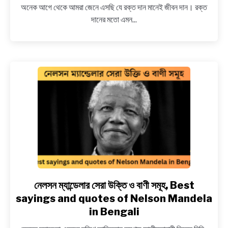
অনেক আগে থেকে আমরা জেনে এসছি যে রক্ত দান মানেই জীবন দান। রক্ত
উক্তি,
দানের মতো এমন...
স্ট্যাটাস,
স্লোগান,
ক্যাপশন, Best
slogan,
quotes
on
Blood
Donation
in
Bengali
নেলসন ম্যান্ডেলার সেরা উক্তি ও বাণী সমূহ, Best
link
to
sayings and quotes of Nelson Mandela
নেলসন
in Bengali
ম্যান্ডেলার