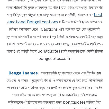
করতে শুরু করে দি; কিন্তু যখন তাও মনের মতো ক্যাপশন খুঁজে পাওয়া যায় না তখন
আমরা প্রায়শই বিধ্বস্ত ও অবসন্ন হয়ে পড়ি। তবে এখন থেকে এ ব্যাপারে আপনারা
সম্পূর্ণ চিন্তামুক্ত থাকুন ! চলে আসুন আমাদের ওয়েবসাইটে , আর পেয়ে যান
best
emotional Bengali captions
যা বিশেষভাবে তৈরি হয়েছে আপনাদের
চাহিদার কথা মাথায় রেখে। Captions গুলি পড়ে মনে হবে যেন প্রত্যেকটি
ক্যাপশন আপনার ই মনের কথা বলছে। প্রতিদিনই আমাদের ওয়েবসাইটে নতুন নতুন
ক্যাপশন আপডেট করা হয় এবং তার মধ্যে আপনার পছন্দের ক্যাপশনটি অবশ্যই পেয়ে
যাবেন ; এই গ্যারান্টি দিচ্ছে Bongquotes ! তাই সব ক্যাপশনের একটাই ঠিকানা
bongquotes.com.
Bengali names
~ সন্তান ভূমিষ্ঠ হওয়ার আগে থেকে এবং শিশুটির জন্ম
নেওয়ার পর পর্যন্ত প্রত্যেকটি বাবা মা ও অভিভাবকেরা যে বিষয় নিয়ে ভাবনাচিন্তা
করে থাকেন তা হলো তাঁদের সন্তানের একটি অর্থবহ এবং সুন্দর নামকরণ করা। সঠিক
সময়ে সঠিক নাম সব সময় মনে পড়ে না ~এটাই স্বাভাবিক। তাই প্রত্যেক
অভিভাবকের এই চিন্তার ভার লাঘব করার জন্য bongquotes সাজিয়ে নিয়ে