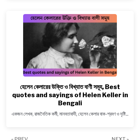
বাণী,
স্ট্যাটাস,
ক্যাপশন,
কবিতা,
Best
quotes,
captions
on
power
in
Bengali
হেলেন কেলারের উক্তি ও বিখ্যাত বাণী সমূহ, Best
link
to
quotes and sayings of Helen Keller in
হেলেন
Bengali
কেলারের
একজন লেখক, রাজনৈতিক কর্মী, মানবতাবাদী, হেলেন কেলার বাক-শ্রবণ ও দৃষ্টি...
উক্তি
ও
বিখ্যাত
বাণী
« PREV
NEXT »