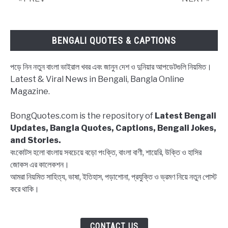
সমূহ,
Best
quotes
BENGALI QUOTES & CAPTIONS
and
sayings
পড়ে নিন নতুন বাংলা ভাইরাল খবর এবং জানুন দেশ ও দুনিয়ার আপডেটগুলি নিয়মিত।
of
Latest & Viral News in Bengali, Bangla Online
Helen
Magazine.
Keller
in
BongQuotes.com is the repository of
Latest Bengali
Bengali
Updates, Bangla Quotes, Captions, Bengali Jokes,
and Stories.
বংকোটস হলো বাংলায় সবচেয়ে বড়ো পংক্তি, বাংলা বাণী, শায়েরি, উক্তি ও হাসির
জোকস এর কালেকশন।
আমরা নিয়মিত সাহিত্য, ভাষা, ইতিহাস, পড়াশোনা, প্রযুক্তি ও ভ্রমণ নিয়ে নতুন পোস্ট
করে থাকি।
CONTACT US