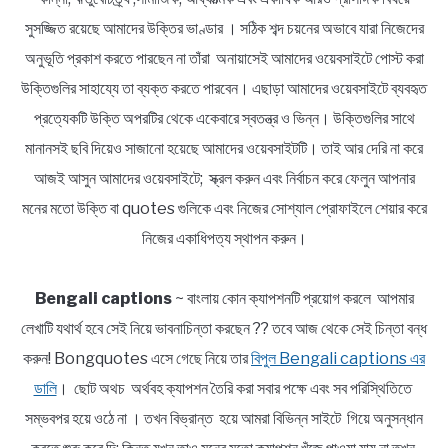
সুসজ্জিত রয়েছে আমাদের উক্তির ভাণ্ডার । সঠিক শব্দ চয়নের অভাবে যারা নিজেদের
অনুভূতি প্রকাশ করতে পারছেন না তাঁরা অনায়াসেই আমাদের ওয়েবসাইটে পোস্ট করা
উক্তিগুলির সাহায্যে তা ব্যক্ত করতে পারবেন। এছাড়া আমাদের ওয়েবসাইটে ব্যবহৃত
প্রত্যেকটি উক্তি অপরটির থেকে একেবারে স্বতন্ত্র ও ভিন্ন। উক্তিগুলির সাথে
মানানসই ছবি দিয়েও সাজানো হয়েছে আমাদের ওয়েবসাইটটি। তাই আর দেরি না করে
আজই আসুন আমাদের ওয়েবসাইটে; স্ক্রল করুন এবং নির্বাচন করে ফেলুন আপনার
মনের মতো উক্তি বা quotes গুলিকে এবং নিজের সোশ্যাল প্রোফাইলে শেয়ার করে
নিজের একাধিপত্য স্থাপন করুন।
Bengali captions
~ বাংলায় কোন ক্যাপশনটি প্রয়োগ করলে আপমার
লেখাটি যথার্থ হবে সেই নিয়ে ভাবনাচিন্তা করছেন ?? তবে আজ থেকে সেই চিন্তা বন্ধ
করুন! Bongquotes এসে গেছে নিয়ে তার
বিপুল Bengali captions এর
ডালি
। ছোট অথচ অর্থবহ ক্যাপশন তৈরি করা সবার পক্ষে এবং সব পরিস্থিতিতে
সম্ভবপর হয়ে ওঠে না । তখন বিভ্রান্ত হয়ে আমরা বিভিন্ন সাইটে গিয়ে অনুসন্ধান