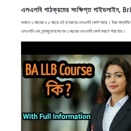
এলএলবি পাঠক্রমের সংক্ষিপ্ত গাইডলাইন, 
ভারতে ৩ বছরের ও ৫ বছরে এই দু’ধরনের এলএলবি কোর্স আছে। উচ্চ মাধ্যমিক
এলএলবি এবং গ্র্যাজুয়েশনের পর ৩ বছরের এলএলবি কোর্স করতে পারা যায়।