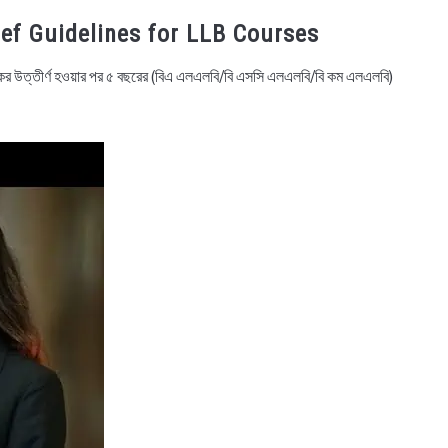
Brief Guidelines for LLB Courses
ের উত্তীর্ণ হওয়ার পর ৫ বছরের (বিএ এলএলবি/বি এসসি এলএলবি/বি কম এলএলবি)