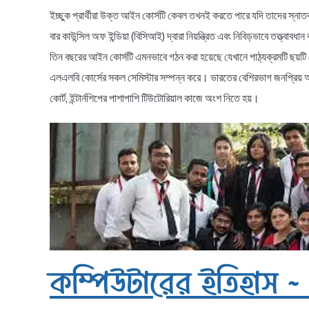
ইচ্ছুক প্রার্থীরা উক্ত আইন কোর্সটি কেবল তখনই করতে পারে যদি তাদের স্
বার কাউন্সিল অফ ইন্ডিয়া (বিসিআই) দ্বারা নিয়ন্ত্রিত এবং নিবিড়ভাবে তত্ত্বাবধা
তিন বছরের আইন কোর্সটি এমনভাবে গঠন করা হয়েছে যেখানে পাঠ্যক্রমটি ছয়টি স
এলএলবি কোর্সের সকল সেমিস্টার সম্পন্ন করে। ভারতের বেশিরভাগ জনপ্রিয় আইন
কোর্ট, ইন্টার্নশিপের পাশাপাশি টিউটোরিয়াল কাজে অংশ নিতে হয়।
কম্পিউটারের ইতিহাস 