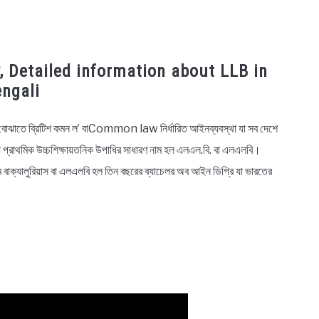
তথ্য, Detailed information about LLB in
ngali
ঝাতে ব্রিটিশ কমন ল’ বাCommon law নির্ধারিত আইনব্যবস্থা যা সব দেশে
ে প্রাথমিক উচ্চশিক্ষায়তনিক উপাধির সাধারণ নাম হল এলএল.বি. বা এলএলবি।
বাক্যালুরিয়াস বা এলএলবি হল তিন বছরের ব্যাচেলর অব আইন ডিগ্রি যা ভারতের