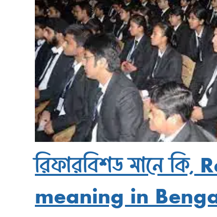
রিফারবিশড মানে কি, 
meaning in Benga