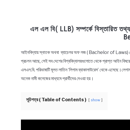
এল এল বি( LLB) সম্পর্কে বিস্তারিত 
Be
আইনবিদ্যায় স্নাতক অথবা ব্যাচেলর অফ লজ ( Bachelor of Laws) বো
in
General
প্রচলন আছে, সেই সব দেশের বিশ্ববিদ্যালয়গুলোতে থেকে প্রাপ্ত আইন বিষয়
Info
এলএল.বি. পরিভাষাটি মূলত লাতিন ‘লিগাম ব্যাকালাউরেস’ থেকে এসেছে।লেগাম 
অনেক নামী কলেজের মাধ্যমে প্রার্থীদের দেওয়া হয়।
সূচিপত্র ( Table of Contents )
show