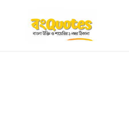
OGRAPHY
EDUCATIONAL
BENGALI WISHES
QUOT
BENGALI NAMES
BENGALI STORIES