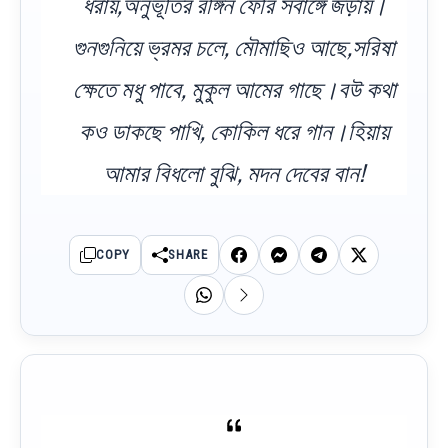
ধরায়,অনুভূতির রঙ্গিন ফেরি সর্বাঙ্গে জড়ায়।
গুনগুনিয়ে ভ্রমর চলে, মৌমাছিও আছে,সরিষা
ক্ষেতে মধু পাবে, মুকুল আমের গাছে।বউ কথা
কও ডাকছে পাখি, কোকিল ধরে গান।হিয়ায়
আমার বিধলো বুঝি, মদন দেবের বান!
COPY
SHARE