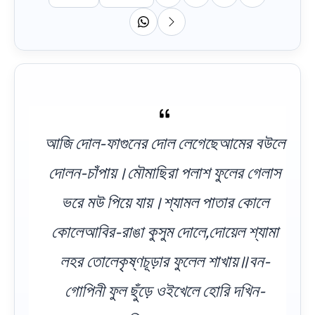
আজি দোল-ফাগুনের দোল লেগেছেআমের বউলে
দোলন-চাঁপায়।মৌমাছিরা পলাশ ফুলের গেলাস
ভরে মউ পিয়ে যায়।শ্যামল পাতার কোলে
কোলেআবির-রাঙা কুসুম দোলে,দোয়েল শ্যামা
লহর তোলেকৃষ্ণচূড়ার ফুলেল শাখায়॥বন-
গোপিনী ফুল ছুঁড়ে ওইখেলে হোরি দখিন-