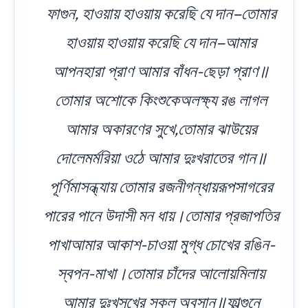
ফাগুন, হাওয়ায় হাওয়ায় করেছি যে দান–তোমার
হাওয়ায় হাওয়ায় করেছি যে দান–আমার
আপনহারা প্রাণ আমার বাঁধন-ছেড়া প্রাণ॥
তোমার অশোকে কিংশুকেঅলক্ষ্য রঙ লাগল
আমার অকারণের সুখে,তোমার ঝাউয়ের
দোলেমর্মরিয়া ওঠে আমার দুঃখরাতের গান॥
পূর্ণিমাসন্ধ্যায় তোমার রজনীগন্ধায়রূপসাগরের
পারের পানে উদাসী মন ধায়।তোমার প্রজাপতির
পাখাআমার আকাশ-চাওয়া মুগ্ধ চোখের রঙিন-
স্বপন-মাখা।তোমার চাঁদের আলোয়মিলায়
আমার দুঃখসুখের সকল অবসান॥ফাল্গুনে