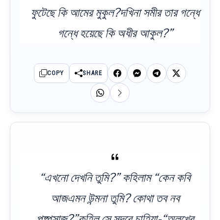
ফুটেছে কি আমের মুকুল?দখিনা সমীর তার গন্ধে
গন্ধে হয়েছে কি অধীর আকুল?”
COPY
SHARE
“এখনো দেখনি তুমি?” কহিলাম “কেন কবি
আজএমন উন্মনা তুমি? কোথা তব নব
পুষ্পসাজ?”কহিল সে সুদূরে চাহিয়া-“অলখের