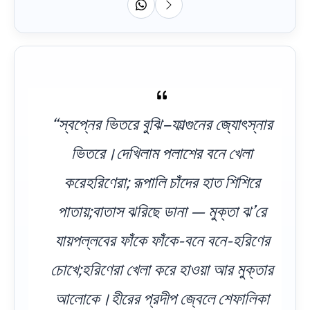
“স্বপ্নের ভিতরে বুঝি–ফাল্গুনের জ্যোৎস্নার
ভিতরে।দেখিলাম পলাশের বনে খেলা
করেহরিণেরা; রূপালি চাঁদের হাত শিশিরে
পাতায়;বাতাস ঝরিছে ডানা — মুক্তা ঝ’রে
যায়পল্লবের ফাঁকে ফাঁকে-বনে বনে-হরিণের
চোখে;হরিণেরা খেলা করে হাওয়া আর মুক্তার
আলোকে।হীরের প্রদীপ জ্বেলে শেফালিকা