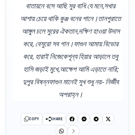
বাতায়নে বসে আছি সুর বাধি যে মনে,সখার
আশায় চেয়ে থাকি কুঞ্জ বনের পানে।তানপুরাতে
আঙ্গুল চলে সুরের ঐকতান,দক্ষিণ হাওয়া উদাস
করে, বেসুরো সব গান।ফাগুন আমায় বিভোর
করে, হারাই নিজেকেশূন্য হিয়ার আড়ালে তবু
হাসি জড়াই মুখে,আক্ষেপ আমি এড়াতে নারি;
দুপুর বিষন্নফাগুন মানেই সুখ শুধু নয়- নির্জীব
অপরাহ্ন।
COPY
SHARE