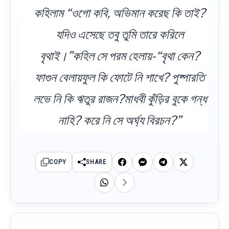
কহিলাম “ওগো কবি, অভিমান করেছ কি তাই?
যদিও এসেছে তবু তুমি তারে করিলে
বৃথাই।”কহিল সে পরম হেলায়-“বৃথা কেন?
ফাগুন বেলায়ফুল কি ফোটে নি শাখে? পুষ্পারতি
লভে নি কি ঋতুর রাজন?মাধবী কুঁড়ির বুকে গন্ধ
নাহি? করে নি সে অর্ঘ্য বিরচন?”
COPY
SHARE