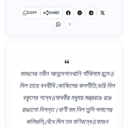
COPY
SHARE
ফাগুনের নবীন আনন্দেগানখানি গাঁথিলাম ছন্দে॥
দিল তারে বনবীথি কোকিলের কলগীতি,ভরি দিল
বকুলের গন্ধে॥মাধবীর মধুময় মন্ত্ররঙে রঙে
রাঙালো দিগন্ত।বাণী মম নিল তুলি পলাশের
কলিগুলি,বেঁধে দিল তব মণিবন্ধে॥ফাগুন