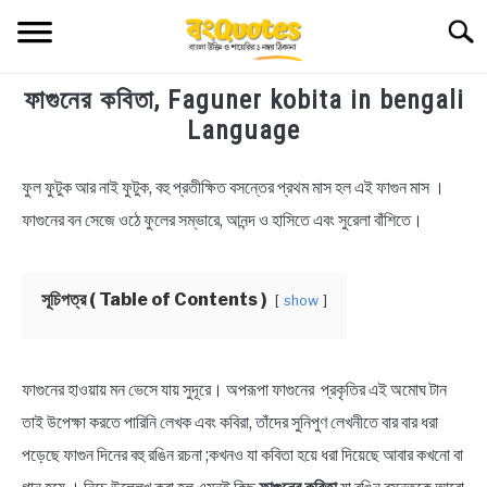
Skip
Searc
to
content
ফাগুনের কবিতা, Faguner kobita in bengali
TECHNOLOGY
Language
HEALTH & LIFESTYLE
ফুল ফুটুক আর নাই ফুটুক, বহু প্রতীক্ষিত বসন্তের প্রথম মাস হল এই ফাগুন মাস ।
in
Bengali
ফাগুনের বন সেজে ওঠে ফুলের সম্ভারে, আনন্দ ও হাসিতে এবং সুরেলা বাঁশিতে।
BIOGRAPHY
Quotes
,
Bengali
Status
EDUCATIONAL
সূচিপত্র ( Table of Contents )
show
BENGALI WISHES
ফাগুনের হাওয়ায় মন ভেসে যায় সুদূরে। অপরূপা ফাগুনের প্রকৃতির এই অমোঘ টান
QUOTES & CAPTIONS
তাই উপেক্ষা করতে পারিনি লেখক এবং কবিরা, তাঁদের সুনিপুণ লেখনীতে বার বার ধরা
পড়েছে ফাগুন দিনের বহু রঙিন রচনা ;কখনও যা কবিতা হয়ে ধরা দিয়েছে আবার কখনো বা
NEWS