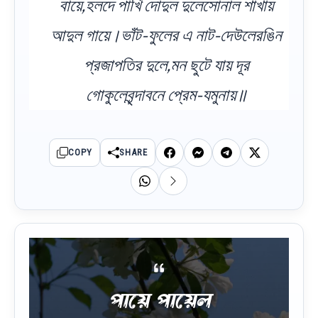
বায়ে,হলদে পাখি দোদুল দুলেসোনাল শাখায়
আদুল গায়ে।ভাঁট-ফুলের এ নাট-দেউলেরঙিন
প্রজাপতির দুলে,মন ছুটে যায় দূর
গোকুলেবৃন্দাবনে প্রেম-যমুনায়॥
COPY
SHARE
পায়ে পায়েল