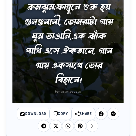
রুমঝুম;ফাল্গুনে শুরু হয়
গুনগুনানী, ভোমরাটা গায়
ঘুম ভাঙানি,এক ঝাঁক
পাখি এসে ঐকতানে, গান
গায় একসাথে ভোর
বিহানে।
DOWNLOAD
COPY
SHARE