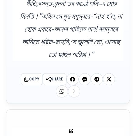
গীতি,বসন্ত-বন্দনা তব কণ্ঠে শুনি-এ মোর
মিনতি।”কহিল সে মৃদু মধুস্বরে-“নাই হ’ল, না
হোক এবারে-আমার গাহিতে গান! বসন্তরে
আনিতে ধরিয়া-রহেনি,সে ভুলেনি তো, এসেছে
তো ফাল্গুন স্মরিয়া।”
COPY
SHARE