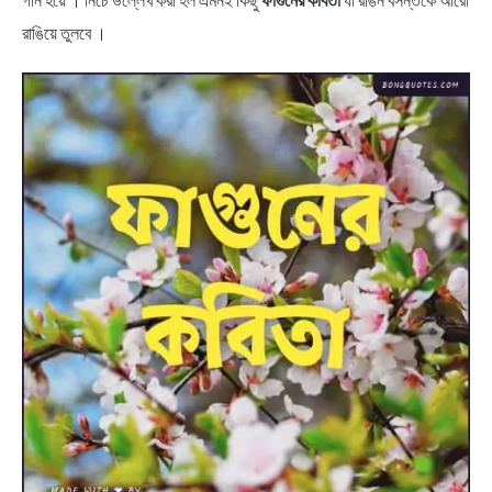
গান হয়ে । নিচে উল্লেখ করা হল এমনই কিছু
ফাগুনের কবিতা
যা রঙিন বসন্তকে আরো
রাঙিয়ে তুলবে ।
BENGALI LYRICS
BENGALI NAMES
BENGALI STORIES