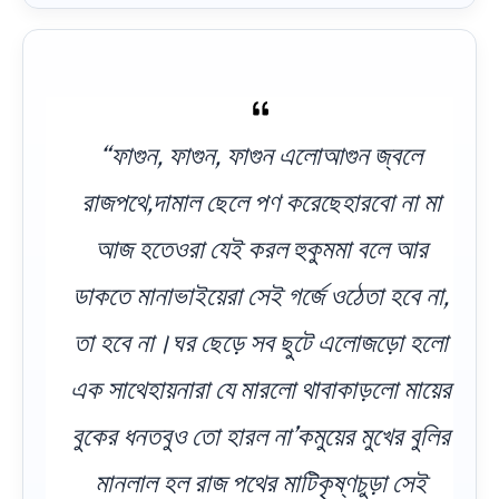
“ফাগুন, ফাগুন, ফাগুন এলোআগুন জ্বলে
রাজপথে,দামাল ছেলে পণ করেছেহারবো না মা
আজ হতেওরা যেই করল হুকুমমা বলে আর
ডাকতে মানাভাইয়েরা সেই গর্জে ওঠেতা হবে না,
তা হবে না।ঘর ছেড়ে সব ছুটে এলোজড়ো হলো
এক সাথেহায়নারা যে মারলো থাবাকাড়লো মায়ের
বুকের ধনতবুও তো হারল না’কমুয়ের মুখের বুলির
মানলাল হল রাজ পথের মাটিকৃষ্ণচুড়া সেই