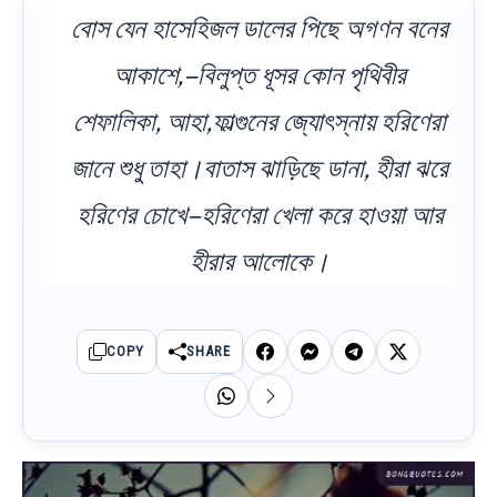
বোস যেন হাসেহিজল ডালের পিছে অগণন বনের
আকাশে,–বিলুপ্ত ধূসর কোন পৃথিবীর
শেফালিকা, আহা,ফাল্গুনের জ্যোৎস্নায় হরিণেরা
জানে শুধু তাহা।বাতাস ঝাড়িছে ডানা, হীরা ঝরে
হরিণের চোখে–হরিণেরা খেলা করে হাওয়া আর
হীরার আলোকে।
COPY
SHARE