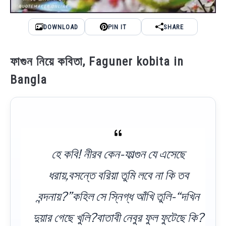
DOWNLOAD
PIN IT
SHARE
ফাগুন নিয়ে কবিতা, Faguner kobita in
Bangla
হে কবি! নীরব কেন-ফাল্গুন যে এসেছে
ধরায়,বসন্তে বরিয়া তুমি লবে না কি তব
বন্দনায়?”কহিল সে স্নিগ্ধ আঁখি তুলি-“দখিন
দুয়ার গেছে খুলি?বাতাবী নেবুর ফুল ফুটেছে কি?