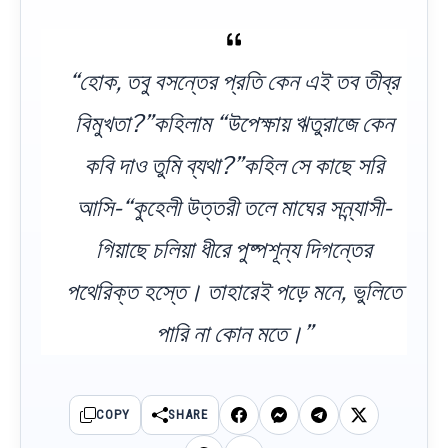
“হোক, তবু বসন্তের প্রতি কেন এই তব তীব্র
বিমুখতা?”কহিলাম “উপেক্ষায় ঋতুরাজে কেন
কবি দাও তুমি ব্যথা?”কহিল সে কাছে সরি
আসি-“কুহেলী উত্তরী তলে মাঘের সন্ন্যাসী-
গিয়াছে চলিয়া ধীরে পুষ্পশূন্য দিগন্তের
পথেরিক্ত হস্তে। তাহারেই পড়ে মনে, ভুলিতে
পারি না কোন মতে।”
COPY
SHARE