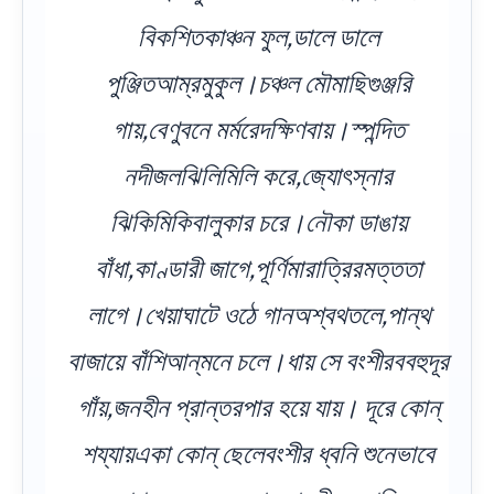
বিকশিতকাঞ্চন ফুল,ডালে ডালে
পুঞ্জিতআম্রমুকুল।চঞ্চল মৌমাছিগুঞ্জরি
গায়,বেণুবনে মর্মরেদক্ষিণবায়।স্পন্দিত
নদীজলঝিলিমিলি করে,জ্যোৎস্নার
ঝিকিমিকিবালুকার চরে।নৌকা ডাঙায়
বাঁধা,কাণ্ডারী জাগে,পূর্ণিমারাত্রিরমত্ততা
লাগে।খেয়াঘাটে ওঠে গানঅশ্বথতলে,পান্থ
বাজায়ে বাঁশিআন্‌মনে চলে।ধায় সে বংশীরববহুদূর
গাঁয়,জনহীন প্রান্তরপার হয়ে যায়। দূরে কোন্‌
শয্যায়একা কোন্‌ ছেলেবংশীর ধ্বনি শুনেভাবে