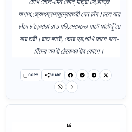
চোখ মেলে-যেন কোন্‌ যাত্রী সে,রাত্রি
অগাধ,জ্যোৎস্নাসমুদ্রেরতরী যেন চাঁদ।চলে যায়
চাঁদে চ’ড়েসারা রাত ধরি,মেঘেদের ঘাটে ঘাটেছুঁ’য়ে
যায় তরী।রাত কাটে, ভোর হয়,পাখি জাগে বনে-
চাঁদের তরণী ঠেকেধরণীর কোণে।
COPY
SHARE