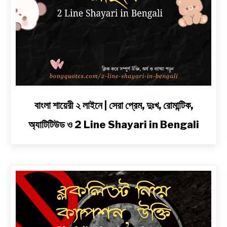
link
বাংলা শায়েরী ২ লাইনে | সেরা প্রেম, দুঃখ, রোমান্টিক,
to
অ্যাটিটিউড ও 2 Line Shayari in Bengali
বাংলা
শায়েরী
২
লাইনে
|
সেরা
প্রেম,
দুঃখ,
রোমান্টিক,