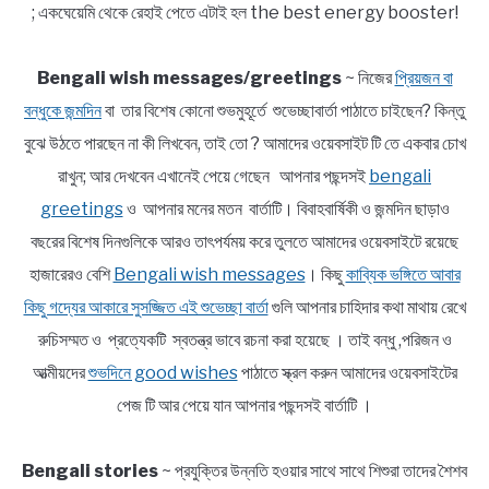
; একঘেয়েমি থেকে রেহাই পেতে এটাই হল the best energy booster!
Bengali wish messages/greetings
~ নিজের
প্রিয়জন বা
বন্ধুকে জন্মদিন
বা তার বিশেষ কোনো শুভমুহূর্তে শুভেচ্ছাবার্তা পাঠাতে চাইছেন? কিন্তু
বুঝে উঠতে পারছেন না কী লিখবেন, তাই তো ? আমাদের ওয়েবসাইট টি তে একবার চোখ
রাখুন; আর দেখবেন এখানেই পেয়ে গেছেন আপনার পছন্দসই
bengali
greetings
ও আপনার মনের মতন বার্তাটি। বিবাহবার্ষিকী ও জন্মদিন ছাড়াও
বছরের বিশেষ দিনগুলিকে আরও তাৎপর্যময় করে তুলতে আমাদের ওয়েবসাইটে রয়েছে
হাজারেরও বেশি
Bengali wish messages
। কিছু
কাব্যিক ভঙ্গিতে আবার
কিছু গদ্যের আকারে সুসজ্জিত এই শুভেচ্ছা বার্তা
গুলি আপনার চাহিদার কথা মাথায় রেখে
রুচিসম্মত ও প্রত্যেকটি স্বতন্ত্র ভাবে রচনা করা হয়েছে । তাই বন্ধু ,পরিজন ও
আত্মীয়দের
শুভদিনে good wishes
পাঠাতে স্ক্রল করুন আমাদের ওয়েবসাইটের
পেজ টি আর পেয়ে যান আপনার পছন্দসই বার্তাটি ।
Bengali stories
~ প্রযুক্তির উন্নতি হওয়ার সাথে সাথে শিশুরা তাদের শৈশব