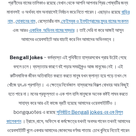
প্রাণীদের নামের তালিকাও রয়েছে যেখান থেকে আপনি আপনার প্রিয় পোষ্যটির জন্য
মানানসই ও অর্থবহ নাম অনায়াসেই নির্বাচন করে নিতে পারেন। এছাড়াও রয়েছে
বাড়ির
নাম
,
দোকানের নাম
, রেস্তোরাঁর নাম ,
ফেইসবুক ও ইনস্টাগ্রামের সুন্দর নামের সংকলন
এবং আরও
একাধিক অভিনব নামের সম্ভার
। তাই দেরি না করে আজই আসুন
আমাদের ওয়েবসাইটে আর যাচাই করে নিন আমাদের অভিনবত্ব ।
Bengali jokes
~ কর্মব্যস্ত এই পৃথিবীতে হাস্যরসবোধ প্রায় উঠেই গেছে
বললে চলে। ব্যস্ততার কারণে বই পড়ার সময়টুকুও আজ মানুষের নেই । এই
রুটিনমাফিক জীবন অতিবাহিত করতে করতে মানুষ যখন ক্লান্ত হয়ে পড়ে তখন সে
খোঁজে দুদণ্ড প্রশান্তি। এ ক্ষেত্রে নির্ভেজাল হাস্যরসের বিকল্প বোধহয় আর কিছুই
হতে পারে না। মনের প্রফুল্লতা ও এক গাল হাসি মানুষকে অনেক কষ্টই লাঘব করতে
সাহায্য করে আর এই কাজে ব্রতী হয়েছে আমাদের ওয়েবসাইটটিও ।
bongquotes এ রয়েছে
সুনির্বাচিত Bengali jokes এর এক বিপুল
কালেকশন
। ট্রামে ,বাসে, অফিসে বা কর্মক্ষেত্রে যখনই অবসর পাবেন তখনই আমাদের
ওয়েবসাইটটি খুলে একবার আমাদের জোকসের বর্ণময় পাতায় চোখ বুলিয়ে নিতেই পারেন