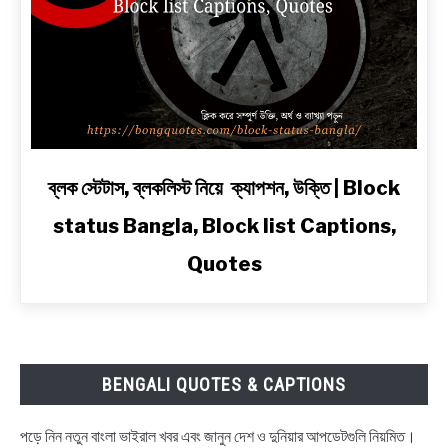
অ্যাটিটিউড
ও
2
Line
Shayari
in
Bengali
link
ব্লক স্টেটাস, ব্লকলিস্ট নিয়ে ক্যাপশন, উক্তি | Block
to
status Bangla, Block list Captions,
ব্লক
স্টেটাস,
Quotes
ব্লকলিস্ট
নিয়ে
ক্যাপশন,
উক্তি
|
BENGALI QUOTES & CAPTIONS
Block
status
পড়ে নিন নতুন বাংলা ভাইরাল খবর এবং জানুন দেশ ও দুনিয়ার আপডেটগুলি নিয়মিত।
Bangla,