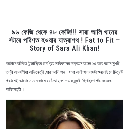
৯৬ কেজি থেকে ৪৮ কেজি!!! সারা আলি খানের
TECHNOLOGY
স্টারে পরিণত হওয়ার যাত্রাপথ ! Fat to Fit –
Story of Sara Ali Khan!
HEALTH & LIFESTYLE
বর্তমানে বলিউড ইন্ডাস্ট্রির জনপ্রিয় নায়িকাদের অন্যতম হলেন ২৫ বছর বয়সে সুশ্রী,
in
BIOGRAPHY
Entertainment
,
Facts
,
Viral
তন্বী আকর্ষণীয়া অভিনেত্রী ,সারা আলি খান। সারা আলী খান নামটা শুনলেই যে চিত্রটি
News
প্রথমেই চোখের সামনে ভাসে ওঠে তা হলো ~এক সুন্দরী, ছিপছিপে শরীরের এক
EDUCATIONAL
অভিনেত্রী ।
BENGALI WISHES
QUOTES & CAPTIONS