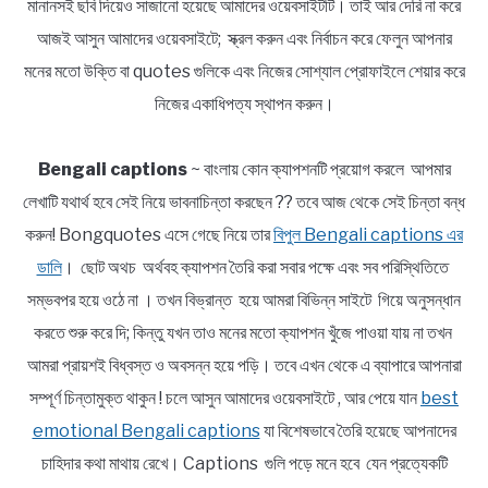
মানানসই ছবি দিয়েও সাজানো হয়েছে আমাদের ওয়েবসাইটটি। তাই আর দেরি না করে
আজই আসুন আমাদের ওয়েবসাইটে; স্ক্রল করুন এবং নির্বাচন করে ফেলুন আপনার
মনের মতো উক্তি বা quotes গুলিকে এবং নিজের সোশ্যাল প্রোফাইলে শেয়ার করে
নিজের একাধিপত্য স্থাপন করুন।
Bengali captions
~ বাংলায় কোন ক্যাপশনটি প্রয়োগ করলে আপমার
লেখাটি যথার্থ হবে সেই নিয়ে ভাবনাচিন্তা করছেন ?? তবে আজ থেকে সেই চিন্তা বন্ধ
করুন! Bongquotes এসে গেছে নিয়ে তার
বিপুল Bengali captions এর
ডালি
। ছোট অথচ অর্থবহ ক্যাপশন তৈরি করা সবার পক্ষে এবং সব পরিস্থিতিতে
সম্ভবপর হয়ে ওঠে না । তখন বিভ্রান্ত হয়ে আমরা বিভিন্ন সাইটে গিয়ে অনুসন্ধান
করতে শুরু করে দি; কিন্তু যখন তাও মনের মতো ক্যাপশন খুঁজে পাওয়া যায় না তখন
আমরা প্রায়শই বিধ্বস্ত ও অবসন্ন হয়ে পড়ি। তবে এখন থেকে এ ব্যাপারে আপনারা
সম্পূর্ণ চিন্তামুক্ত থাকুন ! চলে আসুন আমাদের ওয়েবসাইটে , আর পেয়ে যান
best
emotional Bengali captions
যা বিশেষভাবে তৈরি হয়েছে আপনাদের
চাহিদার কথা মাথায় রেখে। Captions গুলি পড়ে মনে হবে যেন প্রত্যেকটি