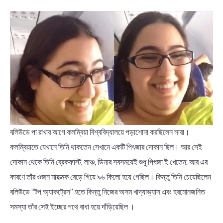
বলিউডে পা রাখার আগে কলম্বিয়া বিশ্ববিদ্যালয়ে পড়াশোনা করছিলেন সারা।
কলম্বিয়াতে যেখানে তিনি থাকতেন সেখানে একটি পিৎজার দোকান ছিল। আর সেই
দোকান থেকে তিনি ব্রেকফাস্ট, লাঞ্চ, ডিনার সবসময়েই শুধু পিৎজা ই খেতেন; আর এর
কারণে তাঁর ওজন মারাত্মক বেড়ে গিয়ে ৯৬ কিলো হয়ে গেছিল। কিন্তু তিনি চেয়েছিলেন
বলিউডে “টপ অ্যাকট্রেস” হতে কিন্তু নিজের অসম খাদ্যাভ্যাস এবং হরমোনজনিত
সমস্যা তাঁর সেই ইচ্ছের পথে বাধা হয়ে দাঁড়িয়েছিল ।