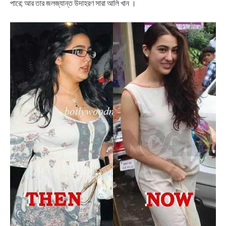
পারে; আর তার জলজ্যান্ত উদাহরণ সারা আলি খান ।