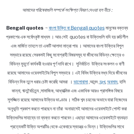
আমাদের পরিষেবাগুলি সম্পর্কে সংক্ষিপ্ত বিবরণ দেওয়া হল নীচে :
Bengali quotes
~
বাংলা উক্তি বা Bengali quotes
মানুষের বক্তব্য
প্রকাশের এক সর্বোৎকৃষ্ট মাধ্যম । আর সেই quotes বা উক্তিগুলি যদি হয় রুচিশীল
এবং মার্জিত তাহলে তা একটি আলাদা মাত্রা পায় । আমাদের বাংলা উক্তির বিপুল
সম্ভারে রয়েছে সেরকমই কিছু মনোগ্রাহী বিষয়সমূহ যা জীবনের বিভিন্ন ক্ষেত্রে ও
বিভিন্ন মুহূর্তে কার্যকরী হওয়ার পূর্ণ দাবি রাখে। সুনির্বাচিত উক্তির সংকলন ও বাণী
রয়েছে আমাদের ওয়েবসাইটের বিপুল সম্ভারে । এই বিবিধ উক্তির মধ্য দিয়ে জীবনের
বিভিন্ন দিক তুলে ধরার চেষ্টা করেছি আমরা ।
ভালোবাসা
,আনন্দ ,
দুঃখ
,
অবসাদ
, হাসি
কান্না, ঋতুবৈচিত্র্য ,সামাজিক, আধ্যাত্মিক এবং একাধিক আরও প্রাসঙ্গিক বিষয়ে
সুসজ্জিত রয়েছে আমাদের উক্তির ভাণ্ডার । সঠিক শব্দ চয়নের অভাবে যারা নিজেদের
অনুভূতি প্রকাশ করতে পারছেন না তাঁরা অনায়াসেই আমাদের ওয়েবসাইটে পোস্ট করা
উক্তিগুলির সাহায্যে তা ব্যক্ত করতে পারবেন। এছাড়া আমাদের ওয়েবসাইটে ব্যবহৃত
প্রত্যেকটি উক্তি অপরটির থেকে একেবারে স্বতন্ত্র ও ভিন্ন। উক্তিগুলির সাথে