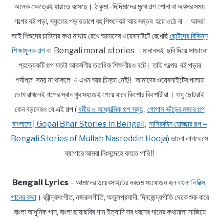
অনেক ক্ষেত্রেই হারাতে বসেছে। ঠাকুমা -দিদিমাদের মুখে গল্প শোনা বা অবসর সময়
গল্পের বই পড়া, স্কুলের পড়ার চাপে বহু শিশুদেরই আর সম্ভব হয়ে ওঠে না । আমরা
তাই শিশুদের চাহিদার কথা মাথায় রেখে আমাদের ওয়েবসাইটে রেখেছি
ছোটদের বিভিন্ন
শিক্ষামূলক গল্প
বা Bengali moral stories । মানানসই ছবি দিয়ে সাজানো
প্রত্যেকটি গল্প যতটা আকর্ষণীয় ততধিক শিক্ষণীয়ও বটে। তাই গল্পের বই পড়ার
পর্যাপ্ত সময় না থাকলে ও এখন আর চিন্তা নেই!! আমাদের ওয়েবসাইটের পাতায়
চোখ রাখলেই গল্পের স্বাদ খুব সহজেই পেয়ে যাবে কিশোর কিশোরীরা । শুধু ছোটরাই
কেন বড়দেরও যে এই গল্প (
ধর্মীয় ও আধ্যাত্মিক গল্প সমূহ
,
গোপাল ভাঁড়ের মজার গল্প
বাংলাতে | Gopal Bhar Stories in Bengali
,
নাসিরুদ্দিন হোজ্জার গল্প –
Bengali Stories of Mullah Nasreddin Hooja
) ভালো লাগবে সে
ব্যাপারে আমরা নিঃসন্দেহে বলতে পারি !!
Bengali Lyrics
– আমাদের ওয়েবসাইটের নবতম সংযোজন হল
বাংলা লিরিক্স,
গানের কথা
। রবীন্দ্রসংগীত, নজরুলগীতি, অতুলপ্রসাদী, দ্বিজেন্দ্রগীতি থেকে শুরু করে
বাংলা আধুনিক গান, বাংলা ছায়াছবির গান ইত্যাদি সব ধরনের গানের কথামালা সাজিয়ে