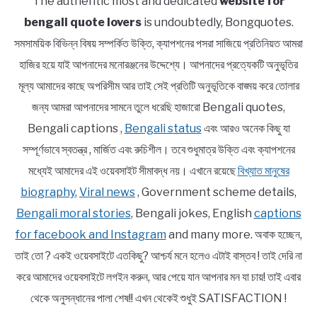
The authentic most and dedicated
website for
bengali quote lovers
is undoubtedly, Bongquotes.
সমসাময়িক বিভিন্ন বিষয় সম্পর্কিত উক্তি, ক্যাপশনের পসরা সাজিয়ে প্রতিনিয়ত আমরা
হাজির হয়ে যাই আপনাদের মনোরঞ্জনের উদ্দেশ্যে। আপনাদের প্রত্যেকটি অনুভূতির
মূল্য আমাদের কাছে অপরিসীম আর তাই সেই প্রতিটি অনুভূতিকে বাঙ্ময় করে তোলার
জন্য আমরা আপনাদের সামনে তুলে ধরেছি হাজারো Bengali quotes,
Bengali captions ,
Bengali status
এবং আরও অনেক কিছু যা
সম্পূর্ণভাবে স্বতন্ত্র , মার্জিত এবং রুচিশীল। তবে শুধুমাত্র উক্তি এবং ক্যাপশনের
মধ্যেই আমাদের এই ওয়েবসাইট সীমাবদ্ধ নয়। এখানে রয়েছে
বিখ্যাত মানুষের
biography
,
Viral news
, Government scheme details,
Bengali moral stories
, Bengali jokes, English
captions
for facebook and Instagram
and many more. অবাক হচ্ছেন,
তাই তো ? একই ওয়েবসাইটে এতকিছু? আশ্চর্য মনে হলেও এটাই বাস্তব ! তাই দেরি না
করে আমাদের ওয়েবসাইটে লগইন করুন, আর পেয়ে যান আপনার মন যা চায়! তাই এবার
থেকে অনুসন্ধানের পালা শেষ!! এখন থেকেই শুধুই SATISFACTION !