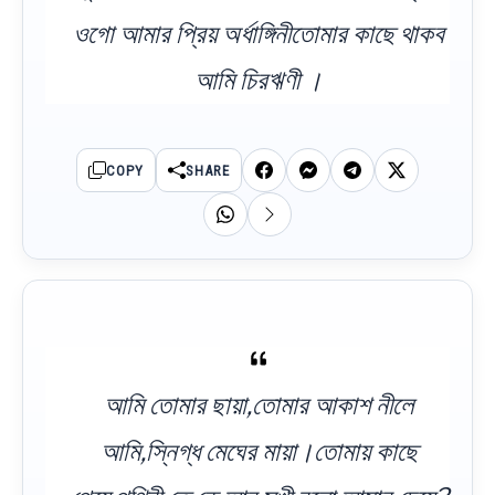
ওগো আমার প্রিয় অর্ধাঙ্গিনীতোমার কাছে থাকব
আমি চিরঋণী ।
COPY
SHARE
আমি তোমার ছায়া,তোমার আকাশ নীলে
আমি,স্নিগ্ধ মেঘের মায়া।তোমায় কাছে