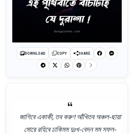
এই পৃথিবীতে বাঁচাটাই
যে দুরাশা !
DOWNLOAD
COPY
SHARE
জাগিবে একাকী, তব করুণ আঁখিতব অঞ্চল-ছায়া
মোরে রহিবে ঢাকিমম দুঃখ-বেদন মম সফল-