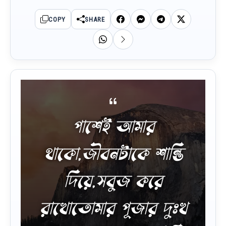
COPY
SHARE
পাশেই আমার
থাকো,জীবনটাকে শান্তি
দিয়ে,সবুজ করে
রাখোতোমার পূজার দুঃখ