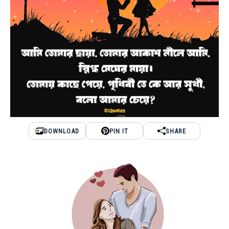
DOWNLOAD
PIN IT
SHARE