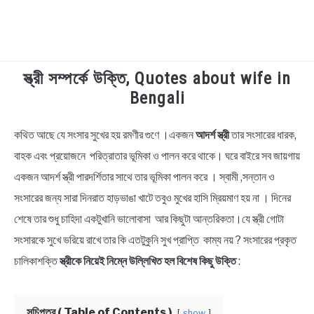
স্ত্রী সম্পর্কে উক্তি, Quotes about wife in
TECHNOLOGY
Bengali
HEALTH & LIFESTYLE
কথিত আছে যে সংসার সুখের হয় রমণীর গুণে ।একজন
আদর্শ স্ত্রী
তার সংসারের ধারক,
in
Bengali
বাহক এবং প্রয়োজনে পরিত্রাতার ভূমিকা ও পালন করে থাকে। ঘরে বাইরে সব জায়গায়
BIOGRAPHY
Quotes
একজন আদর্শ স্ত্রী পারদর্শিতার সাথে তার ভূমিকা পালন করে । স্বামী ,সন্তান ও
EDUCATIONAL
সংসারের জন্য সারা দিনরাত হাড়ভাঙা খাটে তবুও মুখের হাসি ম্রিয়মাণ হয় না । দিনের
শেষে তার শুধু চাহিদা একটুখানি ভালোবাসা আর কিছুটা আন্তরিকতা।যে স্ত্রী গোটা
BENGALI WISHES
সংসারকে সুখে ভরিয়ে রাখে তার কি এতটুকুনি সুখ প্রাপ্তি কাম্য নয় ? সংসারের প্রকৃত
চালিকাশক্তি
স্ত্রীকে নিয়েই নিম্নে উল্লিখিত হল বিশেষ কিছু উক্তি
:
QUOTES & CAPTIONS
সূচিপত্র ( Table of Contents )
show