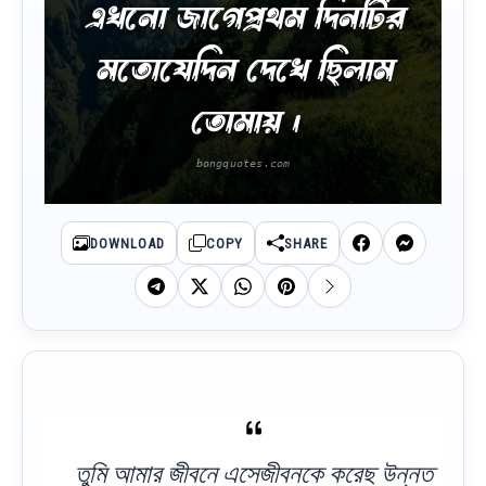
এখনো জাগেপ্রথম দিনটির
মতোযেদিন দেখে ছিলাম
তোমায় ।
DOWNLOAD
COPY
SHARE
তুমি আমার জীবনে এসেজীবনকে করেছ উন্নত