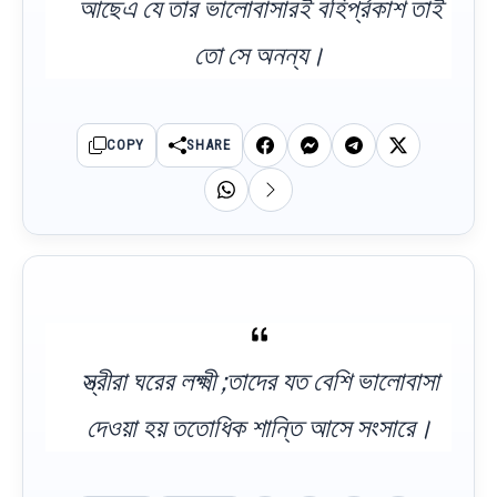
আছেএ যে তার ভালোবাসারই বহির্প্রকাশ তাই
তো সে অনন্য।
COPY
SHARE
স্ত্রীরা ঘরের লক্ষ্মী ;তাদের যত বেশি ভালোবাসা
দেওয়া হয় ততোধিক শান্তি আসে সংসারে।