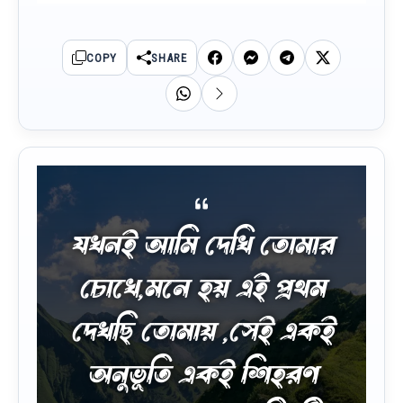
COPY
SHARE
যখনই আমি দেখি তোমার
চোখে,মনে হয় এই প্রথম
দেখছি তোমায় ,সেই একই
অনুভূতি একই শিহরণ