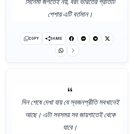
সিনেমা জগতেই নয়, বরং ভারতের প্রতিটি
পেশায় এটি বর্তমান।
COPY
SHARE
দিন শেষে দেখা যায় যে স্বজনপ্রীতি সবখানেই
আছে। এটা সবসময় সব জায়গাতেই থেকে
যাবে।