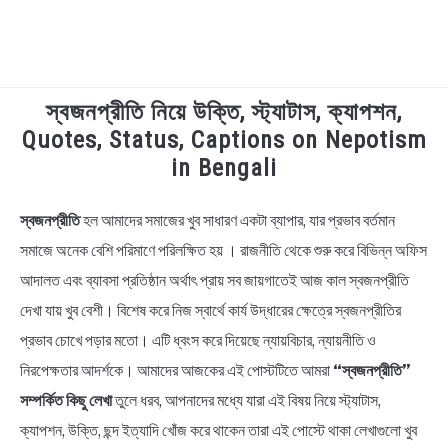
স্বজনপ্রীতি নিয়ে উক্তি, স্ট্যাটাস, ক্যাপশন,
TECHNOLOGY
Quotes, Status, Captions on Nepotism
in Bengali
HEALTH & LIFESTYLE
স্বজনপ্রীতি
হল আমাদের সমাজের খুব সাধারণ একটা ব্যাপার, যার প্রভাব বর্তমান
in
BIOGRAPHY
Bengali
সমাজে অনেক বেশি পরিমাণে পরিলক্ষিত হয় । রাজনীতি থেকে শুরু করে বিভিন্ন অফিস
Quotes
আদালত এবং ব্যাবসা প্রতিষ্ঠান অর্থাৎ প্রায় সব জায়গাতেই আজ কাল স্বজনপ্রীতি
EDUCATIONAL
দেখা যায় খুব বেশী। বিশেষ করে নিজ স্বার্থে কার্য উদ্ধারের ক্ষেত্রে স্বজনপ্রীতির
BENGALI WISHES
প্রভাব চোখে পড়ার মতো। এটি ধ্বংস করে দিয়েছে ন্যায়বিচার, ন্যায়নীতি ও
নিরপেক্ষতার আদর্শকে। আমাদের আজকের এই পোস্টটিতে আমরা
“স্বজনপ্রীতি”
QUOTES & CAPTIONS
সম্পর্কিত কিছু লেখা
তুলে ধরব, আপনাদের মধ্যে যারা এই বিষয় নিয়ে স্ট্যাটাস,
ক্যাপশন, উক্তি, ছন্দ ইত্যাদি খোঁজ করে থাকেন তারা এই পোস্টে থাকা লেখাগুলো খুব