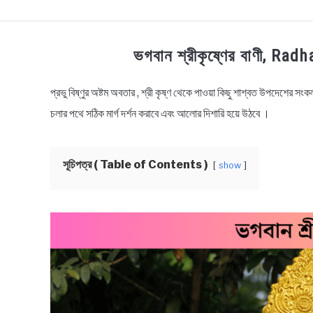
TECHNOLOGY
HEALTH & LIFESTYLE
BI
ভগবান শ্রীকৃষ্ণের বাণী, R
প্রভু বিষ্ণুর অষ্টম অবতার , শ্রী কৃষ্ণ থেকে পাওয়া কিছু শাশ্বত উপদেশের
in
Bengali
চলার পথে সঠিক মার্গ দর্শন করাবে এবং আলোর দিশারি হয়ে উঠবে ।
Quotes
,
Bengali
Status
সূচিপত্র ( Table of Contents )
show