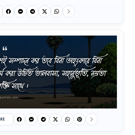
বশই সম্পাদন কর তবে বিনা অহংকারে বিনা
্ম করা উচিত ভালবাসা, সহানুভূতি, নম্রতা
্তি সাথে ।
ARE