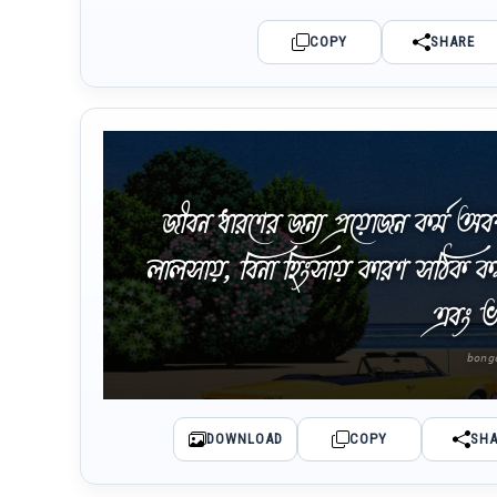
COPY
SHARE
জীবন ধারণের জন্য প্রয়োজন কর্ম অ
লালসায়, বিনা হিংসায় কারণ সঠিক কর
এবং ভক
DOWNLOAD
COPY
SH