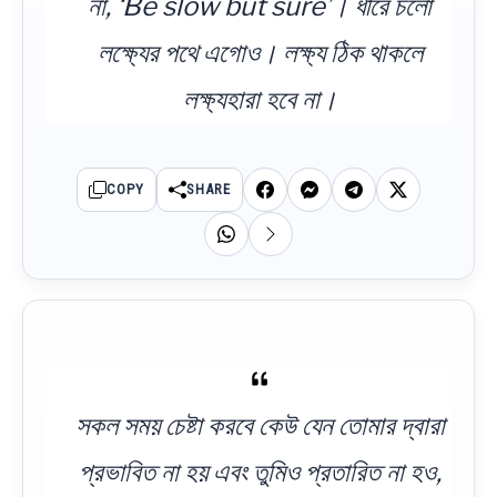
না, ‘Be slow but sure’। ধীরে চলো
লক্ষ্যের পথে এগোও। লক্ষ্য ঠিক থাকলে
লক্ষ্যহারা হবে না।
COPY
SHARE
সকল সময় চেষ্টা করবে কেউ যেন তোমার দ্বারা
প্রভাবিত না হয় এবং তুমিও প্রতারিত না হও,