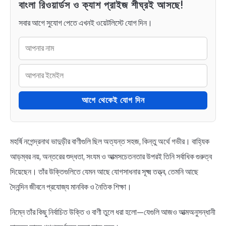
বাংলা রিওয়ার্ডস ও ক্যাশ প্রাইজ শীঘ্রই আসছে!
সবার আগে সুযোগ পেতে এখনই ওয়েটলিস্টে যোগ দিন।
আগে থেকেই যোগ দিন
মহর্ষি নগেন্দ্রনাথ ভাদুড়ীর বাণীগুলি ছিল অত্যন্ত সহজ, কিন্তু অর্থে গভীর। বাহ্যিক
আড়ম্বর নয়, অন্তরের শুদ্ধতা, সংযম ও আত্মসচেতনতার উপরই তিনি সর্বাধিক গুরুত্ব
দিয়েছেন। তাঁর উক্তিগুলিতে যেমন আছে যোগসাধনার সূক্ষ্ম তত্ত্ব, তেমনি আছে
দৈনন্দিন জীবনে প্রযোজ্য মানবিক ও নৈতিক শিক্ষা।
নিম্নে তাঁর কিছু নির্বাচিত উক্তি ও বাণী তুলে ধরা হলো—যেগুলি আজও আত্মঅনুসন্ধানী