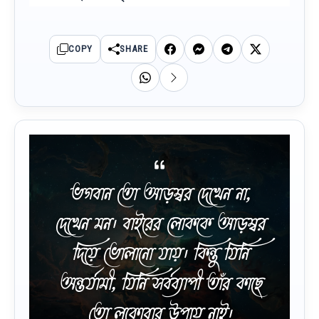
COPY
SHARE
ভগবান তো আড়ম্বর দেখেন না,
দেখেন মন। বাইরের লোককে আড়ম্বর
দিয়ে ভোলানো যায়। কিন্তু যিনি
অন্তর্যামী, যিনি সর্বব্যাপী তাঁর কাছে
তো লুকোবার উপায় নাই।