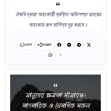
ঔষধি দ্বারা অহংকারী ব্যক্তি অভিশপ্ত হৃদয়ের
অহংকার রূপ মালিন্য দূর করবে।
COPY
SHARE
মানুষের ক্ষমতা সীমাবদ্ধ।
সাংসারিক ও নৈসর্গিক সকল