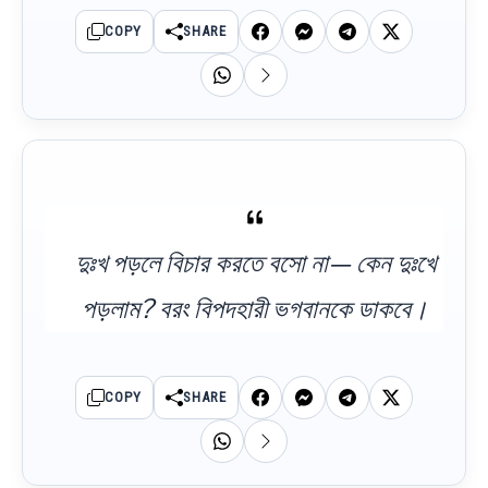
COPY
SHARE
দুঃখ পড়লে বিচার করতে বসো না— কেন দুঃখে
পড়লাম? বরং বিপদহারী ভগবানকে ডাকবে।
COPY
SHARE