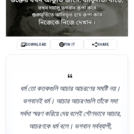
DOWNLOAD
PIN IT
SHARE
ধর্ম তো কতকগুলি আচার আচরণের সমষ্টি নয়।
ভগবানই ধর্ম। আচার আচরণগুলি তাঁকে সদা
সর্বদা স্মরণ করিয়ে দেয় বলেই গৌণভাবে আচার,
আচরণকে ধর্ম বলে। ভগবান সর্বব্যাপী,