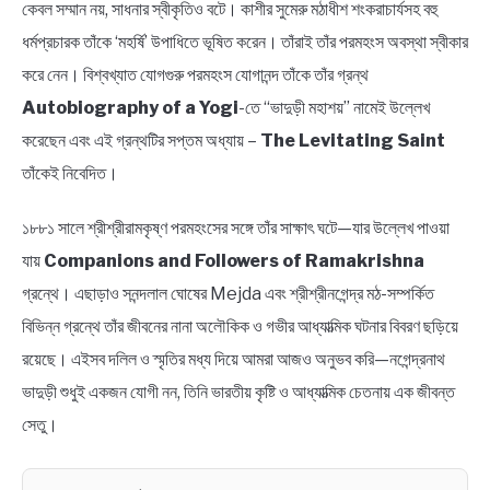
কেবল সম্মান নয়, সাধনার স্বীকৃতিও বটে। কাশীর সুমেরু মঠাধীশ শংকরাচার্যসহ বহু
ধর্মপ্রচারক তাঁকে ‘মহর্ষি’ উপাধিতে ভূষিত করেন। তাঁরাই তাঁর পরমহংস অবস্থা স্বীকার
করে নেন। বিশ্বখ্যাত যোগগুরু পরমহংস যোগানন্দ তাঁকে তাঁর গ্রন্থ
Autobiography of a Yogi
-তে “ভাদুড়ী মহাশয়” নামেই উল্লেখ
করেছেন এবং এই গ্রন্থটির সপ্তম অধ্যায় –
The Levitating Saint
তাঁকেই নিবেদিত।
১৮৮১ সালে শ্রীশ্রীরামকৃষ্ণ পরমহংসের সঙ্গে তাঁর সাক্ষাৎ ঘটে—যার উল্লেখ পাওয়া
যায়
Companions and Followers of Ramakrishna
গ্রন্থে। এছাড়াও সনন্দলাল ঘোষের Mejda এবং শ্রীশ্রীনগেন্দ্র মঠ-সম্পর্কিত
বিভিন্ন গ্রন্থে তাঁর জীবনের নানা অলৌকিক ও গভীর আধ্যাত্মিক ঘটনার বিবরণ ছড়িয়ে
রয়েছে। এইসব দলিল ও স্মৃতির মধ্য দিয়ে আমরা আজও অনুভব করি—নগেন্দ্রনাথ
ভাদুড়ী শুধুই একজন যোগী নন, তিনি ভারতীয় কৃষ্টি ও আধ্যাত্মিক চেতনায় এক জীবন্ত
সেতু।