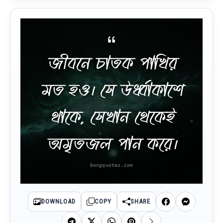
জীবনে চাতক পাখির
মত হও। সে উর্ধ্বাকাশে
থাকে, সেখান থেকেই
অমৃতজল পান করে।
DOWNLOAD
COPY
SHARE