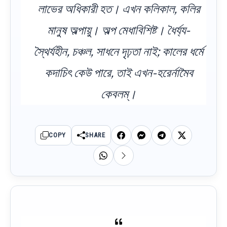
লাভের অধিকারী হত। এখন কলিকাল, কলির
মানুষ অল্পায়ু। অল্প মেধাবিশিষ্ট। ধৈর্য্য-
স্থৈর্যহীন, চঞ্চল, সাধনে দৃঢ়তা নাই; কালের ধর্মে
কদাচিৎ কেউ পারে, তাই এখন-হরের্নামৈব
কেবলম্।
COPY
SHARE