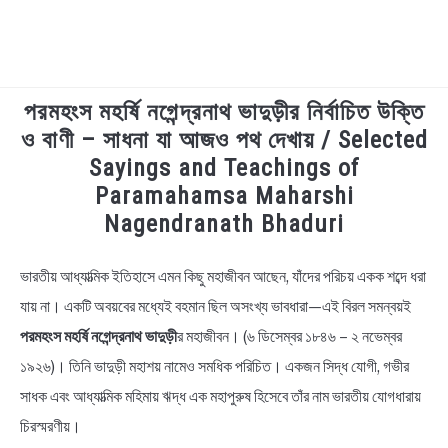
পরমহংস মহর্ষি নগেন্দ্রনাথ ভাদুড়ীর নির্বাচিত উক্তি
TECHNOLOGY
ও বাণী – সাধনা যা আজও পথ দেখায় / Selected
Sayings and Teachings of
HEALTH & LIFESTYLE
Paramahamsa Maharshi
Nagendranath Bhaduri
BIOGRAPHY
ভারতীয় আধ্যাত্মিক ইতিহাসে এমন কিছু মহাজীবন আছেন, যাঁদের পরিচয় একক শব্দে ধরা
in
EDUCATIONAL
Bengali
যায় না। একটি অবয়বের মধ্যেই বহমান ছিল অসংখ্য ভাবধারা—এই বিরল সমন্বয়ই
Quotes
পরমহংস মহর্ষি নগেন্দ্রনাথ ভাদুড়ী
র মহাজীবন। (৬ ডিসেম্বর ১৮৪৬ – ২ নভেম্বর
BENGALI WISHES
১৯২৬)। তিনি ভাদুড়ী মহাশয় নামেও সমধিক পরিচিত। একজন সিদ্ধ যোগী, গভীর
QUOTES & CAPTIONS
সাধক এবং আধ্যাত্মিক মহিমায় ঋদ্ধ এক মহাপুরুষ হিসেবে তাঁর নাম ভারতীয় যোগধারায়
চিরস্মরণীয়।