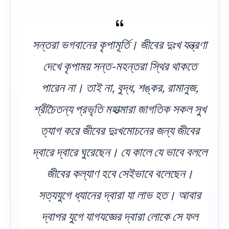
সন্তরা ভগবানের কৃপামূর্তি। জীবের দুঃখ যন্ত্রণা
দেখে কৃপাময় সন্ত-মহন্তরা স্থির থাকতে
পারেন না। তাই না, বুদ্ধ, শঙ্কর, রামানুজ,
শ্রীচৈতন্য প্রভৃতি মহাত্মারা জাগতিক সকল সুখ
ত্যাগ করে জীবের দুঃখমোচনের জন্য জীবের
দ্বারে দ্বারে ঘুরেছেন। যে কালে যে ভাবে বললে
জীবের কল্যাণ হবে সেইভাবে বলেছেন।
সত্যযুগে ধ্যানের দ্বারা যা লাভ হত। আবার
দ্বাপর যুগে যাগযজ্ঞের দ্বারা লোকে সে ফল