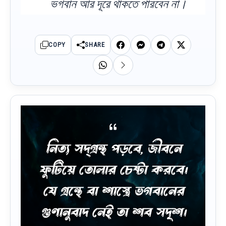
ভগবান আর দূরে থাকতে পারবেন না।
COPY
SHARE
নিত্য সদ্‌গ্রন্থ পড়বে, জীবনে
ফুটিয়ে তোলার চেষ্টা করবে।
যে গ্রন্থে বা শাস্ত্রে ভগবানের
গুণানুবাদ নেই তা শব সদৃশ।