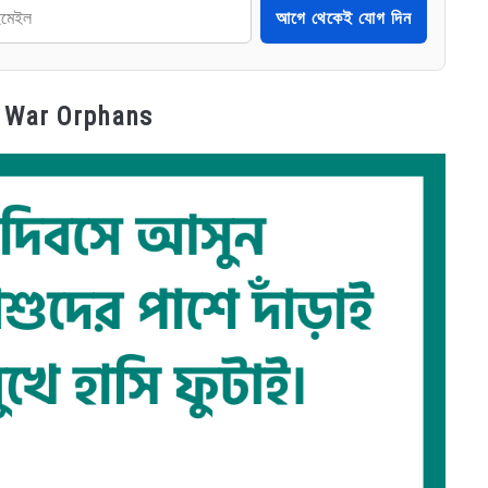
আগে থেকেই যোগ দিন
or War Orphans