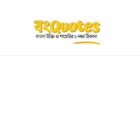
OGRAPHY
EDUCATIONAL
BENGALI WISHES
QUOT
BENGALI NAMES
BENGALI STORIES