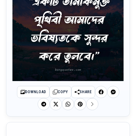
“একটি তামাকমুক্ত
পৃথিবী আমাদের
ভবিষ্যতকে সুন্দর
করে তুলবে।”
DOWNLOAD
COPY
SHARE