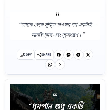
“তামাক থেকে মুক্তি পাওয়ার পথ একটাই—
আত্মবিশ্বাস এবং দৃঢ়সংকল্প।”
COPY
SHARE
“ধূমপান শুধু একটি