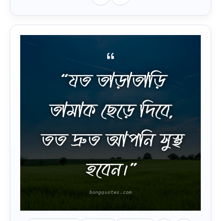
“যত তাড়াতাড়ি
তামাক ছেড়ে দিবে,
তত দ্রুত আপনি সুস্থ
হবেন।”