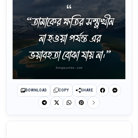
“তামাকের ক্ষতির সম্মুখীন
না হওয়া পর্যন্ত এর
ভয়াবহতা বোঝা যায় না।”
DOWNLOAD
COPY
SHARE