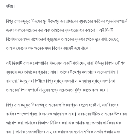
ঘটায়।
বিশ্ব তামাকমুক্ত দিবসের মূল উদ্দেশ্য হল তামাকের ব্যবহারের ক্ষতিকর প্রভাব সম্পর্কে
জনসাধারণকে সচেতন করা এবং তামাকের ব্যবহারের হার কমানো। এই দিনটি
বিশেষভাবে লক্ষ্য রাখে তরুণ প্রজন্মকে তামাকের ব্যবহার থেকে দূরে রাখা, যেহেতু
তামাক সেবনের শুরু অনেক সময় কিশোর বয়সেই হয়ে থাকে।
এই দিবসটি তামাক কোম্পানির বিরুদ্ধেও একটি বার্তা দেয়, যারা বিভিন্ন বিপণন কৌশল
ব্যবহার করে তামাকের প্রচার চালায়। তাদের উদ্দেশ্য হল তাদের লাভের পরিমাণ
বাড়ানো, কিন্তু এর বিপরীতে বিশ্ব স্বাস্থ্য সংস্থা ও অন্যান্য স্বাস্থ্য সংগঠনরা
তামাকের বিপদ সম্পর্কে মানুষের মধ্যে সচেতনতা বৃদ্ধি করতে কাজ করে।
বিশ্ব তামাকমুক্ত দিবস শুধু তামাকের ক্ষতিকর প্রভাব তুলে ধরেই না, এর বিরুদ্ধে
কার্যকর পদক্ষেপ গ্রহণের জন্যও আহ্বান জানায়। সরকারের উচিত তামাকের উপর কর
আরোপ করা, তামাকের বিজ্ঞাপন নিষিদ্ধ করা, এবং তামাক সচেতনতার কার্যক্রম শুরু
করা। তামাক সেবনকারীদের সাহায্য করার জন্য মনোসামাজিক সমর্থন প্রদান এবং