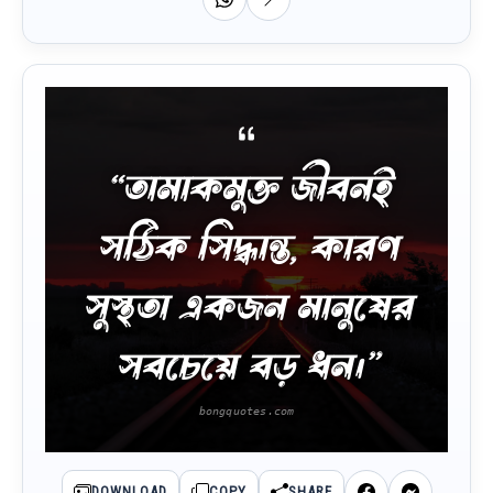
“তামাকমুক্ত জীবনই
সঠিক সিদ্ধান্ত, কারণ
সুস্থতা একজন মানুষের
সবচেয়ে বড় ধন।”
DOWNLOAD
COPY
SHARE