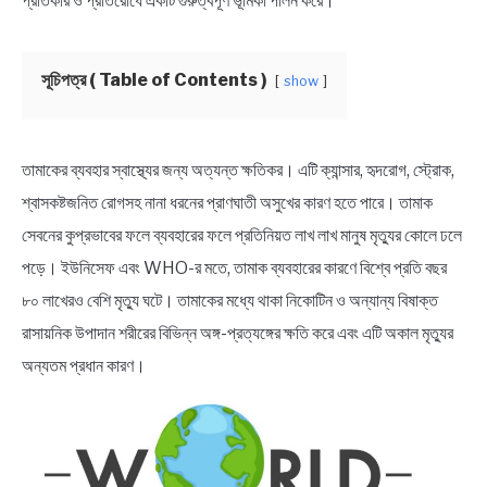
প্রতিকার ও প্রতিরোধে একটি গুরুত্বপূর্ণ ভূমিকা পালন করে।
NEWS
BENGALI LYRICS
সূচিপত্র ( Table of Contents )
show
BENGALI NAMES
তামাকের ব্যবহার স্বাস্থ্যের জন্য অত্যন্ত ক্ষতিকর। এটি ক্যান্সার, হৃদরোগ, স্ট্রোক,
BENGALI STORIES
শ্বাসকষ্টজনিত রোগসহ নানা ধরনের প্রাণঘাতী অসুখের কারণ হতে পারে। তামাক
সেবনের কুপ্রভাবের ফলে ব্যবহারের ফলে প্রতিনিয়ত লাখ লাখ মানুষ মৃত্যুর কোলে ঢলে
পড়ে। ইউনিসেফ এবং WHO-র মতে, তামাক ব্যবহারের কারণে বিশ্বে প্রতি বছর
৮০ লাখেরও বেশি মৃত্যু ঘটে। তামাকের মধ্যে থাকা নিকোটিন ও অন্যান্য বিষাক্ত
রাসায়নিক উপাদান শরীরের বিভিন্ন অঙ্গ-প্রত্যঙ্গের ক্ষতি করে এবং এটি অকাল মৃত্যুর
অন্যতম প্রধান কারণ।