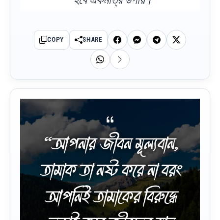
COPY
SHARE
“আপনার জীবন মূল্যবান,
তামাক তা নষ্ট করে না বরং
আপনিই তামাকের বিরুদ্ধে