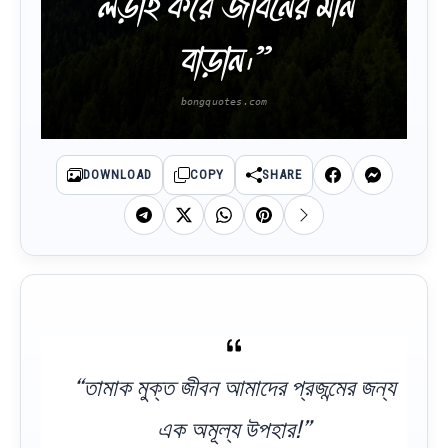
লড়াই করে জীবনের মান
বাড়ান।”
DOWNLOAD
COPY
SHARE
“তামাক মুক্ত জীবন আমাদের প্রজন্মের জন্য
এক অমূল্য উপহার!”