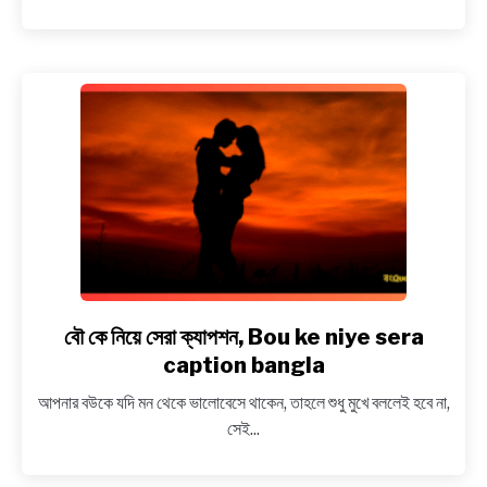
বাংলা,
Islamic
bio
bangla
বৌ কে নিয়ে সেরা ক্যাপশন, Bou ke niye sera
link
to
caption bangla
বৌ
আপনার বউকে যদি মন থেকে ভালোবেসে থাকেন, তাহলে শুধু মুখে বললেই হবে না,
কে
সেই...
নিয়ে
সেরা