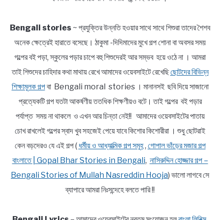
Bengali stories
~ প্রযুক্তির উন্নতি হওয়ার সাথে সাথে শিশুরা তাদের শৈশব
অনেক ক্ষেত্রেই হারাতে বসেছে। ঠাকুমা -দিদিমাদের মুখে গল্প শোনা বা অবসর সময়
গল্পের বই পড়া, স্কুলের পড়ার চাপে বহু শিশুদেরই আর সম্ভব হয়ে ওঠে না । আমরা
তাই শিশুদের চাহিদার কথা মাথায় রেখে আমাদের ওয়েবসাইটে রেখেছি
ছোটদের বিভিন্ন
শিক্ষামূলক গল্প
বা Bengali moral stories । মানানসই ছবি দিয়ে সাজানো
প্রত্যেকটি গল্প যতটা আকর্ষণীয় ততধিক শিক্ষণীয়ও বটে। তাই গল্পের বই পড়ার
পর্যাপ্ত সময় না থাকলে ও এখন আর চিন্তা নেই!! আমাদের ওয়েবসাইটের পাতায়
চোখ রাখলেই গল্পের স্বাদ খুব সহজেই পেয়ে যাবে কিশোর কিশোরীরা । শুধু ছোটরাই
কেন বড়দেরও যে এই গল্প (
ধর্মীয় ও আধ্যাত্মিক গল্প সমূহ
,
গোপাল ভাঁড়ের মজার গল্প
বাংলাতে | Gopal Bhar Stories in Bengali
,
নাসিরুদ্দিন হোজ্জার গল্প –
Bengali Stories of Mullah Nasreddin Hooja
) ভালো লাগবে সে
ব্যাপারে আমরা নিঃসন্দেহে বলতে পারি !!
Bengali Lyrics
– আমাদের ওয়েবসাইটের নবতম সংযোজন হল
বাংলা লিরিক্স,