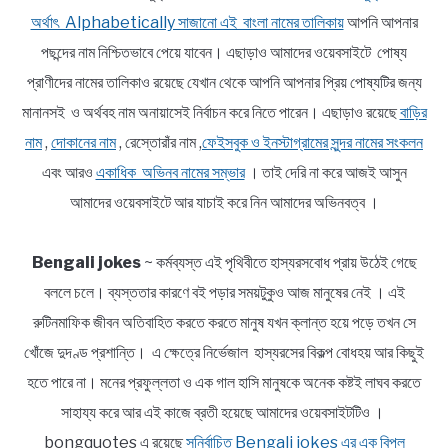
অর্থাৎ Alphabetically সাজানো এই বাংলা নামের তালিকায়
আপনি আপনার
পছন্দের নাম নিশ্চিতভাবে পেয়ে যাবেন। এছাড়াও আমাদের ওয়েবসাইটে পোষ্য
প্রাণীদের নামের তালিকাও রয়েছে যেখান থেকে আপনি আপনার প্রিয় পোষ্যটির জন্য
মানানসই ও অর্থবহ নাম অনায়াসেই নির্বাচন করে নিতে পারেন। এছাড়াও রয়েছে
বাড়ির
নাম
,
দোকানের নাম
, রেস্তোরাঁর নাম ,
ফেইসবুক ও ইনস্টাগ্রামের সুন্দর নামের সংকলন
এবং আরও
একাধিক অভিনব নামের সম্ভার
। তাই দেরি না করে আজই আসুন
আমাদের ওয়েবসাইটে আর যাচাই করে নিন আমাদের অভিনবত্ব ।
Bengali jokes
~ কর্মব্যস্ত এই পৃথিবীতে হাস্যরসবোধ প্রায় উঠেই গেছে
বললে চলে। ব্যস্ততার কারণে বই পড়ার সময়টুকুও আজ মানুষের নেই । এই
রুটিনমাফিক জীবন অতিবাহিত করতে করতে মানুষ যখন ক্লান্ত হয়ে পড়ে তখন সে
খোঁজে দুদণ্ড প্রশান্তি। এ ক্ষেত্রে নির্ভেজাল হাস্যরসের বিকল্প বোধহয় আর কিছুই
হতে পারে না। মনের প্রফুল্লতা ও এক গাল হাসি মানুষকে অনেক কষ্টই লাঘব করতে
সাহায্য করে আর এই কাজে ব্রতী হয়েছে আমাদের ওয়েবসাইটটিও ।
bongquotes এ রয়েছে
সুনির্বাচিত Bengali jokes এর এক বিপুল