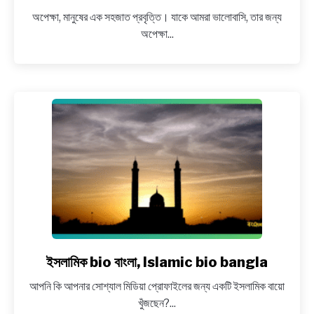
অপেক্ষা
অপেক্ষা, মানুষের এক সহজাত প্রবৃত্তি। যাকে আমরা ভালোবাসি, তার জন্য
নিয়ে
অপেক্ষা...
ক্যাপশন,
Opekkha
niye
caption
in
Bangla
ইসলামিক bio বাংলা, Islamic bio bangla
link
to
আপনি কি আপনার সোশ্যাল মিডিয়া প্রোফাইলের জন্য একটি ইসলামিক বায়ো
ইসলামিক
খুঁজছেন?...
bio