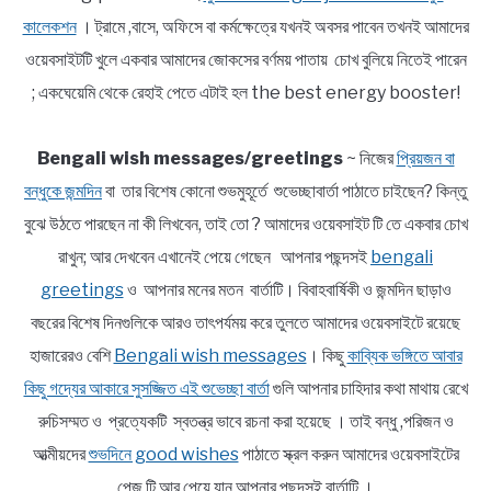
কালেকশন
। ট্রামে ,বাসে, অফিসে বা কর্মক্ষেত্রে যখনই অবসর পাবেন তখনই আমাদের
ওয়েবসাইটটি খুলে একবার আমাদের জোকসের বর্ণময় পাতায় চোখ বুলিয়ে নিতেই পারেন
; একঘেয়েমি থেকে রেহাই পেতে এটাই হল the best energy booster!
Bengali wish messages/greetings
~ নিজের
প্রিয়জন বা
বন্ধুকে জন্মদিন
বা তার বিশেষ কোনো শুভমুহূর্তে শুভেচ্ছাবার্তা পাঠাতে চাইছেন? কিন্তু
বুঝে উঠতে পারছেন না কী লিখবেন, তাই তো ? আমাদের ওয়েবসাইট টি তে একবার চোখ
রাখুন; আর দেখবেন এখানেই পেয়ে গেছেন আপনার পছন্দসই
bengali
greetings
ও আপনার মনের মতন বার্তাটি। বিবাহবার্ষিকী ও জন্মদিন ছাড়াও
বছরের বিশেষ দিনগুলিকে আরও তাৎপর্যময় করে তুলতে আমাদের ওয়েবসাইটে রয়েছে
হাজারেরও বেশি
Bengali wish messages
। কিছু
কাব্যিক ভঙ্গিতে আবার
কিছু গদ্যের আকারে সুসজ্জিত এই শুভেচ্ছা বার্তা
গুলি আপনার চাহিদার কথা মাথায় রেখে
রুচিসম্মত ও প্রত্যেকটি স্বতন্ত্র ভাবে রচনা করা হয়েছে । তাই বন্ধু ,পরিজন ও
আত্মীয়দের
শুভদিনে good wishes
পাঠাতে স্ক্রল করুন আমাদের ওয়েবসাইটের
পেজ টি আর পেয়ে যান আপনার পছন্দসই বার্তাটি ।