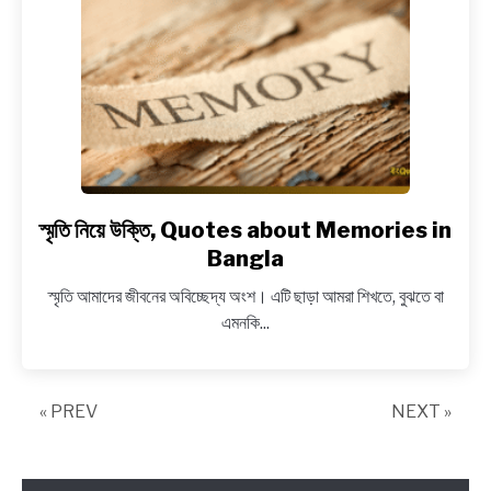
Status
Bangla
স্মৃতি নিয়ে উক্তি, Quotes about Memories in
link
to
Bangla
স্মৃতি
স্মৃতি আমাদের জীবনের অবিচ্ছেদ্য অংশ। এটি ছাড়া আমরা শিখতে, বুঝতে বা
নিয়ে
এমনকি...
উক্তি,
Quotes
about
« PREV
Memories
NEXT »
in
Bangla