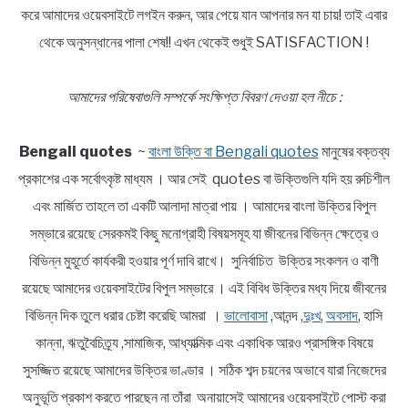
করে আমাদের ওয়েবসাইটে লগইন করুন, আর পেয়ে যান আপনার মন যা চায়! তাই এবার
থেকে অনুসন্ধানের পালা শেষ!! এখন থেকেই শুধুই SATISFACTION !
আমাদের পরিষেবাগুলি সম্পর্কে সংক্ষিপ্ত বিবরণ দেওয়া হল নীচে :
Bengali quotes
~
বাংলা উক্তি বা Bengali quotes
মানুষের বক্তব্য
প্রকাশের এক সর্বোৎকৃষ্ট মাধ্যম । আর সেই quotes বা উক্তিগুলি যদি হয় রুচিশীল
এবং মার্জিত তাহলে তা একটি আলাদা মাত্রা পায় । আমাদের বাংলা উক্তির বিপুল
সম্ভারে রয়েছে সেরকমই কিছু মনোগ্রাহী বিষয়সমূহ যা জীবনের বিভিন্ন ক্ষেত্রে ও
বিভিন্ন মুহূর্তে কার্যকরী হওয়ার পূর্ণ দাবি রাখে। সুনির্বাচিত উক্তির সংকলন ও বাণী
রয়েছে আমাদের ওয়েবসাইটের বিপুল সম্ভারে । এই বিবিধ উক্তির মধ্য দিয়ে জীবনের
বিভিন্ন দিক তুলে ধরার চেষ্টা করেছি আমরা ।
ভালোবাসা
,আনন্দ ,
দুঃখ
,
অবসাদ
, হাসি
কান্না, ঋতুবৈচিত্র্য ,সামাজিক, আধ্যাত্মিক এবং একাধিক আরও প্রাসঙ্গিক বিষয়ে
সুসজ্জিত রয়েছে আমাদের উক্তির ভাণ্ডার । সঠিক শব্দ চয়নের অভাবে যারা নিজেদের
অনুভূতি প্রকাশ করতে পারছেন না তাঁরা অনায়াসেই আমাদের ওয়েবসাইটে পোস্ট করা