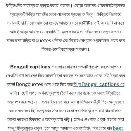
উক্তিগুলির সাহায্যে তা ব্যক্ত করতে পারবেন। এছাড়া আমাদের ওয়েবসাইটে ব্যবহৃত
প্রত্যেকটি উক্তি অপরটির থেকে একেবারে স্বতন্ত্র ও ভিন্ন। উক্তিগুলির সাথে
মানানসই ছবি দিয়েও সাজানো হয়েছে আমাদের ওয়েবসাইটটি। তাই আর দেরি না করে
আজই আসুন আমাদের ওয়েবসাইটে; স্ক্রল করুন এবং নির্বাচন করে ফেলুন আপনার
মনের মতো উক্তি বা quotes গুলিকে এবং নিজের সোশ্যাল প্রোফাইলে শেয়ার করে
নিজের একাধিপত্য স্থাপন করুন।
Bengali captions
~ বাংলায় কোন ক্যাপশনটি প্রয়োগ করলে আপমার
লেখাটি যথার্থ হবে সেই নিয়ে ভাবনাচিন্তা করছেন ?? তবে আজ থেকে সেই চিন্তা বন্ধ
করুন! Bongquotes এসে গেছে নিয়ে তার
বিপুল Bengali captions এর
ডালি
। ছোট অথচ অর্থবহ ক্যাপশন তৈরি করা সবার পক্ষে এবং সব পরিস্থিতিতে
সম্ভবপর হয়ে ওঠে না । তখন বিভ্রান্ত হয়ে আমরা বিভিন্ন সাইটে গিয়ে অনুসন্ধান
করতে শুরু করে দি; কিন্তু যখন তাও মনের মতো ক্যাপশন খুঁজে পাওয়া যায় না তখন
আমরা প্রায়শই বিধ্বস্ত ও অবসন্ন হয়ে পড়ি। তবে এখন থেকে এ ব্যাপারে আপনারা
সম্পূর্ণ চিন্তামুক্ত থাকুন ! চলে আসুন আমাদের ওয়েবসাইটে , আর পেয়ে যান
best