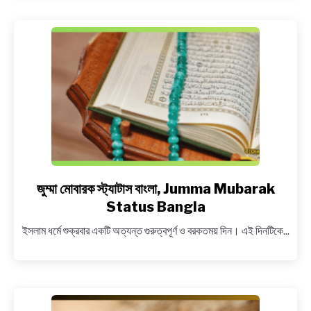
ক্যাপশন,
Bou
ke
niye
sera
caption
bangla
জুম্মা মোবারক স্ট্যাটাস বাংলা, Jumma Mubarak
link
to
Status Bangla
জুম্মা
ইসলাম ধর্মে শুক্রবার একটি অত্যন্ত গুরুত্বপূর্ণ ও বরকতময় দিন। এই দিনটিকে...
মোবারক
স্ট্যাটাস
বাংলা,
Jumma
Mubarak