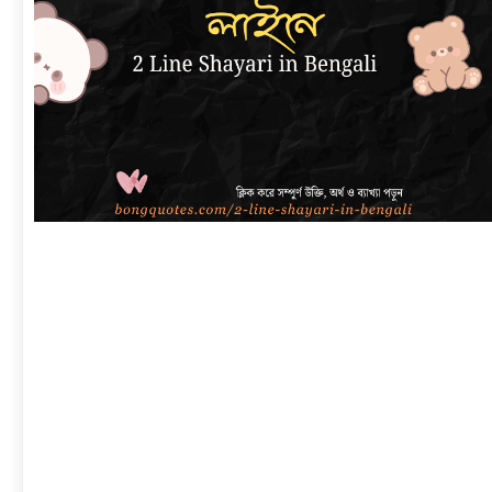
link
to
বাংলা
শায়েরী
২
লাইনে
|
সেরা
প্রেম,