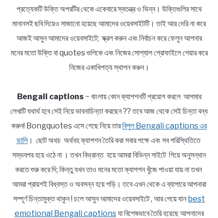
প্রত্যেকটি উক্তি অপরটির থেকে একেবারে স্বতন্ত্র ও ভিন্ন। উক্তিগুলির সাথে
মানানসই ছবি দিয়েও সাজানো হয়েছে আমাদের ওয়েবসাইটটি। তাই আর দেরি না করে
আজই আসুন আমাদের ওয়েবসাইটে; স্ক্রল করুন এবং নির্বাচন করে ফেলুন আপনার
মনের মতো উক্তি বা quotes গুলিকে এবং নিজের সোশ্যাল প্রোফাইলে শেয়ার করে
নিজের একাধিপত্য স্থাপন করুন।
Bengali captions
~ বাংলায় কোন ক্যাপশনটি প্রয়োগ করলে আপমার
লেখাটি যথার্থ হবে সেই নিয়ে ভাবনাচিন্তা করছেন ?? তবে আজ থেকে সেই চিন্তা বন্ধ
করুন! Bongquotes এসে গেছে নিয়ে তার
বিপুল Bengali captions এর
ডালি
। ছোট অথচ অর্থবহ ক্যাপশন তৈরি করা সবার পক্ষে এবং সব পরিস্থিতিতে
সম্ভবপর হয়ে ওঠে না । তখন বিভ্রান্ত হয়ে আমরা বিভিন্ন সাইটে গিয়ে অনুসন্ধান
করতে শুরু করে দি; কিন্তু যখন তাও মনের মতো ক্যাপশন খুঁজে পাওয়া যায় না তখন
আমরা প্রায়শই বিধ্বস্ত ও অবসন্ন হয়ে পড়ি। তবে এখন থেকে এ ব্যাপারে আপনারা
সম্পূর্ণ চিন্তামুক্ত থাকুন ! চলে আসুন আমাদের ওয়েবসাইটে , আর পেয়ে যান
best
emotional Bengali captions
যা বিশেষভাবে তৈরি হয়েছে আপনাদের