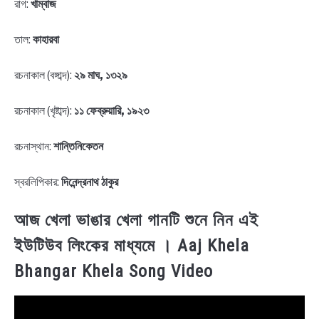
রাগ:
খাম্বাজ
তাল:
কাহারবা
রচনাকাল (বঙ্গাব্দ):
২৯ মাঘ, ১৩২৯
রচনাকাল (খৃষ্টাব্দ):
১১ ফেব্রুয়ারি, ১৯২৩
রচনাস্থান:
শান্তিনিকেতন
স্বরলিপিকার:
দিনেন্দ্রনাথ ঠাকুর
আজ খেলা ভাঙার খেলা গানটি শুনে নিন এই
ইউটিউব লিংকের মাধ্যমে । Aaj Khela
Bhangar Khela Song Video