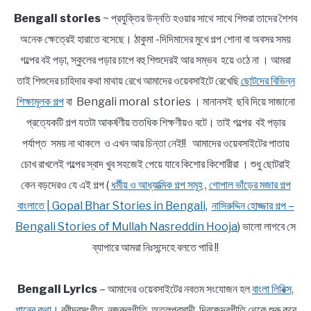
Bengali stories
~ প্রযুক্তির উন্নতি হওয়ার সাথে সাথে শিশুরা তাদের শৈশব
অনেক ক্ষেত্রেই হারাতে বসেছে। ঠাকুমা -দিদিমাদের মুখে গল্প শোনা বা অবসর সময়
গল্পের বই পড়া, স্কুলের পড়ার চাপে বহু শিশুদেরই আর সম্ভব হয়ে ওঠে না । আমরা
তাই শিশুদের চাহিদার কথা মাথায় রেখে আমাদের ওয়েবসাইটে রেখেছি
ছোটদের বিভিন্ন
শিক্ষামূলক গল্প
বা Bengali moral stories । মানানসই ছবি দিয়ে সাজানো
প্রত্যেকটি গল্প যতটা আকর্ষণীয় ততধিক শিক্ষণীয়ও বটে। তাই গল্পের বই পড়ার
পর্যাপ্ত সময় না থাকলে ও এখন আর চিন্তা নেই!! আমাদের ওয়েবসাইটের পাতায়
চোখ রাখলেই গল্পের স্বাদ খুব সহজেই পেয়ে যাবে কিশোর কিশোরীরা । শুধু ছোটরাই
কেন বড়দেরও যে এই গল্প (
ধর্মীয় ও আধ্যাত্মিক গল্প সমূহ
,
গোপাল ভাঁড়ের মজার গল্প
বাংলাতে | Gopal Bhar Stories in Bengali
,
নাসিরুদ্দিন হোজ্জার গল্প –
Bengali Stories of Mullah Nasreddin Hooja
) ভালো লাগবে সে
ব্যাপারে আমরা নিঃসন্দেহে বলতে পারি !!
Bengali Lyrics
– আমাদের ওয়েবসাইটের নবতম সংযোজন হল
বাংলা লিরিক্স,
গানের কথা
। রবীন্দ্রসংগীত, নজরুলগীতি, অতুলপ্রসাদী, দ্বিজেন্দ্রগীতি থেকে শুরু করে