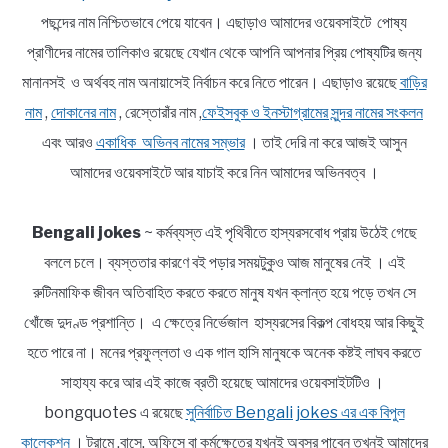
পছন্দের নাম নিশ্চিতভাবে পেয়ে যাবেন। এছাড়াও আমাদের ওয়েবসাইটে পোষ্য
প্রাণীদের নামের তালিকাও রয়েছে যেখান থেকে আপনি আপনার প্রিয় পোষ্যটির জন্য
মানানসই ও অর্থবহ নাম অনায়াসেই নির্বাচন করে নিতে পারেন। এছাড়াও রয়েছে
বাড়ির
নাম
,
দোকানের নাম
, রেস্তোরাঁর নাম ,
ফেইসবুক ও ইনস্টাগ্রামের সুন্দর নামের সংকলন
এবং আরও
একাধিক অভিনব নামের সম্ভার
। তাই দেরি না করে আজই আসুন
আমাদের ওয়েবসাইটে আর যাচাই করে নিন আমাদের অভিনবত্ব ।
Bengali jokes
~ কর্মব্যস্ত এই পৃথিবীতে হাস্যরসবোধ প্রায় উঠেই গেছে
বললে চলে। ব্যস্ততার কারণে বই পড়ার সময়টুকুও আজ মানুষের নেই । এই
রুটিনমাফিক জীবন অতিবাহিত করতে করতে মানুষ যখন ক্লান্ত হয়ে পড়ে তখন সে
খোঁজে দুদণ্ড প্রশান্তি। এ ক্ষেত্রে নির্ভেজাল হাস্যরসের বিকল্প বোধহয় আর কিছুই
হতে পারে না। মনের প্রফুল্লতা ও এক গাল হাসি মানুষকে অনেক কষ্টই লাঘব করতে
সাহায্য করে আর এই কাজে ব্রতী হয়েছে আমাদের ওয়েবসাইটটিও ।
bongquotes এ রয়েছে
সুনির্বাচিত Bengali jokes এর এক বিপুল
কালেকশন
। ট্রামে ,বাসে, অফিসে বা কর্মক্ষেত্রে যখনই অবসর পাবেন তখনই আমাদের