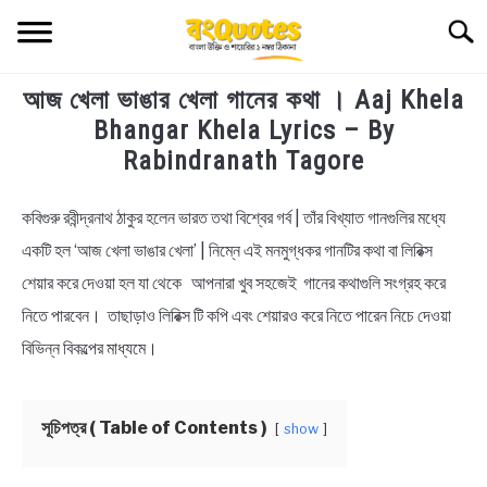
Skip
Searc
to
content
আজ খেলা ভাঙার খেলা গানের কথা । Aaj Khela
TECHNOLOGY
Bhangar Khela Lyrics – By
Rabindranath Tagore
HEALTH & LIFESTYLE
কবিগুরু রবীন্দ্রনাথ ঠাকুর হলেন ভারত তথা বিশ্বের গর্ব | তাঁর বিখ্যাত গানগুলির মধ্যে
in
BIOGRAPHY
Bengali
একটি হল ‘আজ খেলা ভাঙার খেলা’ | নিম্নে এই মনমুগ্ধকর গানটির কথা বা লিরিক্স
Lyrics
শেয়ার করে দেওয়া হল যা থেকে আপনারা খুব সহজেই গানের কথাগুলি সংগ্রহ করে
EDUCATIONAL
নিতে পারবেন। তাছাড়াও লিরিক্স টি কপি এবং শেয়ারও করে নিতে পারেন নিচে দেওয়া
BENGALI WISHES
বিভিন্ন বিকল্পের মাধ্যমে।
QUOTES & CAPTIONS
সূচিপত্র ( Table of Contents )
show
NEWS