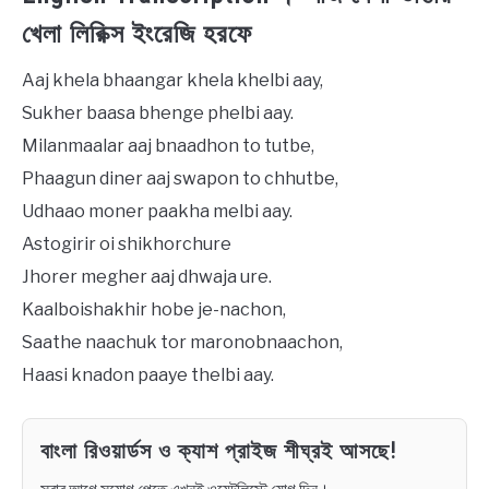
খেলা লিরিক্স ইংরেজি হরফে
Aaj khela bhaangar khela khelbi aay,
Sukher baasa bhenge phelbi aay.
Milanmaalar aaj bnaadhon to tutbe,
Phaagun diner aaj swapon to chhutbe,
Udhaao moner paakha melbi aay.
Astogirir oi shikhorchure
Jhorer megher aaj dhwaja ure.
Kaalboishakhir hobe je-nachon,
Saathe naachuk tor maronobnaachon,
Haasi knadon paaye thelbi aay.
বাংলা রিওয়ার্ডস ও ক্যাশ প্রাইজ শীঘ্রই আসছে!