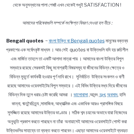
থেকে অনুসন্ধানের পালা শেষ!! এখন থেকেই শুধুই SATISFACTION !
আমাদের পরিষেবাগুলি সম্পর্কে সংক্ষিপ্ত বিবরণ দেওয়া হল নীচে :
Bengali quotes
~
বাংলা উক্তি বা Bengali quotes
মানুষের বক্তব্য
প্রকাশের এক সর্বোৎকৃষ্ট মাধ্যম । আর সেই quotes বা উক্তিগুলি যদি হয় রুচিশীল
এবং মার্জিত তাহলে তা একটি আলাদা মাত্রা পায় । আমাদের বাংলা উক্তির বিপুল
সম্ভারে রয়েছে সেরকমই কিছু মনোগ্রাহী বিষয়সমূহ যা জীবনের বিভিন্ন ক্ষেত্রে ও
বিভিন্ন মুহূর্তে কার্যকরী হওয়ার পূর্ণ দাবি রাখে। সুনির্বাচিত উক্তির সংকলন ও বাণী
রয়েছে আমাদের ওয়েবসাইটের বিপুল সম্ভারে । এই বিবিধ উক্তির মধ্য দিয়ে জীবনের
বিভিন্ন দিক তুলে ধরার চেষ্টা করেছি আমরা ।
ভালোবাসা
,আনন্দ ,
দুঃখ
,
অবসাদ
, হাসি
কান্না, ঋতুবৈচিত্র্য ,সামাজিক, আধ্যাত্মিক এবং একাধিক আরও প্রাসঙ্গিক বিষয়ে
সুসজ্জিত রয়েছে আমাদের উক্তির ভাণ্ডার । সঠিক শব্দ চয়নের অভাবে যারা নিজেদের
অনুভূতি প্রকাশ করতে পারছেন না তাঁরা অনায়াসেই আমাদের ওয়েবসাইটে পোস্ট করা
উক্তিগুলির সাহায্যে তা ব্যক্ত করতে পারবেন। এছাড়া আমাদের ওয়েবসাইটে ব্যবহৃত