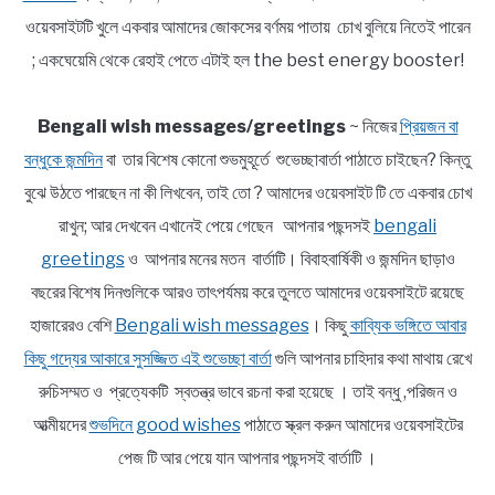
ওয়েবসাইটটি খুলে একবার আমাদের জোকসের বর্ণময় পাতায় চোখ বুলিয়ে নিতেই পারেন
; একঘেয়েমি থেকে রেহাই পেতে এটাই হল the best energy booster!
Bengali wish messages/greetings
~ নিজের
প্রিয়জন বা
বন্ধুকে জন্মদিন
বা তার বিশেষ কোনো শুভমুহূর্তে শুভেচ্ছাবার্তা পাঠাতে চাইছেন? কিন্তু
বুঝে উঠতে পারছেন না কী লিখবেন, তাই তো ? আমাদের ওয়েবসাইট টি তে একবার চোখ
রাখুন; আর দেখবেন এখানেই পেয়ে গেছেন আপনার পছন্দসই
bengali
greetings
ও আপনার মনের মতন বার্তাটি। বিবাহবার্ষিকী ও জন্মদিন ছাড়াও
বছরের বিশেষ দিনগুলিকে আরও তাৎপর্যময় করে তুলতে আমাদের ওয়েবসাইটে রয়েছে
হাজারেরও বেশি
Bengali wish messages
। কিছু
কাব্যিক ভঙ্গিতে আবার
কিছু গদ্যের আকারে সুসজ্জিত এই শুভেচ্ছা বার্তা
গুলি আপনার চাহিদার কথা মাথায় রেখে
রুচিসম্মত ও প্রত্যেকটি স্বতন্ত্র ভাবে রচনা করা হয়েছে । তাই বন্ধু ,পরিজন ও
আত্মীয়দের
শুভদিনে good wishes
পাঠাতে স্ক্রল করুন আমাদের ওয়েবসাইটের
পেজ টি আর পেয়ে যান আপনার পছন্দসই বার্তাটি ।