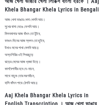
আজ খেলা ভাঙার খেলা লিরিক্স বাংলা হরফে । Aaj
Khela Bhangar Khela Lyrics in Bengali
আজ খেলা ভাঙার খেলা খেলবি আয়।
সুখের বাসা ভেঙে ফেলবি আয়।
মিলনমালার আজ বাঁধন তো টুটবে,
ফাগুন-দিনের আজ স্বপন তো ছুটবে,
উধাও মনের পাখা মেলবি আয়॥
অস্তগিরির ওই শিখরচূড়ে
ঝড়ের মেঘের আজ ধ্বজা উড়ে।
কালবৈশাখীর হবে যে-নাচন,
সাথে নাচুক তোর মরণবাঁচন,
হাসি কাঁদন পায়ে ঠেলবি আয়॥
Aaj Khela Bhangar Khela Lyrics in
English Transcription । আজ খেলা ভাঙার