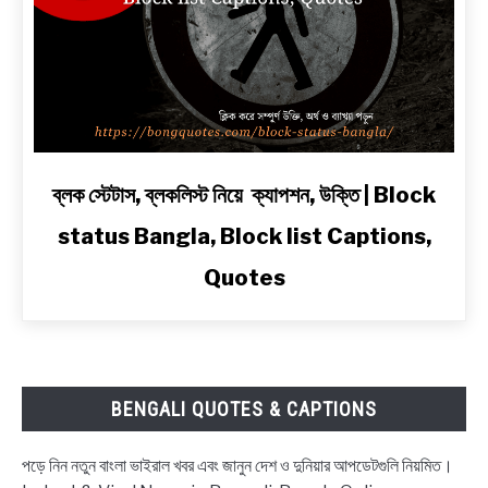
অ্যাটিটিউড
ও
2
Line
Shayari
in
Bengali
link
ব্লক স্টেটাস, ব্লকলিস্ট নিয়ে ক্যাপশন, উক্তি | Block
to
status Bangla, Block list Captions,
ব্লক
স্টেটাস,
Quotes
ব্লকলিস্ট
নিয়ে
ক্যাপশন,
উক্তি
|
BENGALI QUOTES & CAPTIONS
Block
status
পড়ে নিন নতুন বাংলা ভাইরাল খবর এবং জানুন দেশ ও দুনিয়ার আপডেটগুলি নিয়মিত।
Bangla,