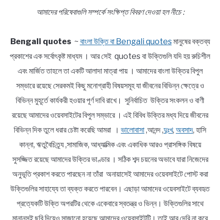
আমাদের পরিষেবাগুলি সম্পর্কে সংক্ষিপ্ত বিবরণ দেওয়া হল নীচে :
Bengali quotes
~
বাংলা উক্তি বা Bengali quotes
মানুষের বক্তব্য
প্রকাশের এক সর্বোৎকৃষ্ট মাধ্যম । আর সেই quotes বা উক্তিগুলি যদি হয় রুচিশীল
এবং মার্জিত তাহলে তা একটি আলাদা মাত্রা পায় । আমাদের বাংলা উক্তির বিপুল
সম্ভারে রয়েছে সেরকমই কিছু মনোগ্রাহী বিষয়সমূহ যা জীবনের বিভিন্ন ক্ষেত্রে ও
বিভিন্ন মুহূর্তে কার্যকরী হওয়ার পূর্ণ দাবি রাখে। সুনির্বাচিত উক্তির সংকলন ও বাণী
রয়েছে আমাদের ওয়েবসাইটের বিপুল সম্ভারে । এই বিবিধ উক্তির মধ্য দিয়ে জীবনের
বিভিন্ন দিক তুলে ধরার চেষ্টা করেছি আমরা ।
ভালোবাসা
,আনন্দ ,
দুঃখ
,
অবসাদ
, হাসি
কান্না, ঋতুবৈচিত্র্য ,সামাজিক, আধ্যাত্মিক এবং একাধিক আরও প্রাসঙ্গিক বিষয়ে
সুসজ্জিত রয়েছে আমাদের উক্তির ভাণ্ডার । সঠিক শব্দ চয়নের অভাবে যারা নিজেদের
অনুভূতি প্রকাশ করতে পারছেন না তাঁরা অনায়াসেই আমাদের ওয়েবসাইটে পোস্ট করা
উক্তিগুলির সাহায্যে তা ব্যক্ত করতে পারবেন। এছাড়া আমাদের ওয়েবসাইটে ব্যবহৃত
প্রত্যেকটি উক্তি অপরটির থেকে একেবারে স্বতন্ত্র ও ভিন্ন। উক্তিগুলির সাথে
মানানসই ছবি দিয়েও সাজানো হয়েছে আমাদের ওয়েবসাইটটি। তাই আর দেরি না করে