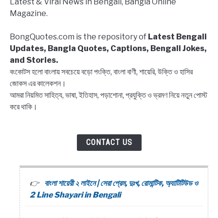
Latest & Viral News in Bengali, Bangla Online
Block
Magazine.
list
Captions,
BongQuotes.com is the repository of
Latest Bengali
Quotes
Updates, Bangla Quotes, Captions, Bengali Jokes,
and Stories.
বংকোটস হলো বাংলায় সবচেয়ে বড়ো পংক্তি, বাংলা বাণী, শায়েরি, উক্তি ও হাসির
জোকস এর কালেকশন।
আমরা নিয়মিত সাহিত্য, ভাষা, ইতিহাস, পড়াশোনা, প্রযুক্তি ও ভ্রমণ নিয়ে নতুন পোস্ট
করে থাকি।
CONTACT US
বাংলা শায়েরী ২ লাইনে | সেরা প্রেম, দুঃখ, রোমান্টিক, অ্যাটিটিউড ও
2 Line Shayari in Bengali