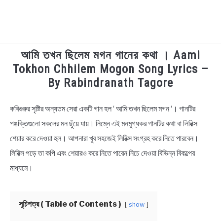
আমি তখন ছিলেম মগন গানের কথা । Aami
TECHNOLOGY
Tokhon Chhilem Mogon Song Lyrics –
By Rabindranath Tagore
HEALTH & LIFESTYLE
কবিগুরুর সৃষ্টির অন্যতম সেরা একটি গান হল ‘ আমি তখন ছিলেম মগন ‘। গানটির
in
BIOGRAPHY
Bengali
পঙক্তিগুলো সকলের মন ছুঁয়ে যায়। নিম্নে এই মনমুগ্ধকর গানটির কথা বা লিরিক্স
Lyrics
শেয়ার করে দেওয়া হল। আপনারা খুব সহজেই লিরিক্স সংগ্রহ করে নিতে পারবেন।
EDUCATIONAL
লিরিক্স পড়ে তা কপি এবং শেয়ারও করে নিতে পারেন নিচে দেওয়া বিভিন্ন বিকল্পের
BENGALI WISHES
মাধ্যমে।
QUOTES & CAPTIONS
সূচিপত্র ( Table of Contents )
show