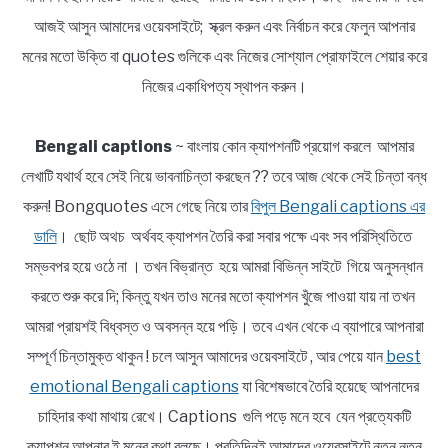
আজই আসুন আমাদের ওয়েবসাইটে; স্ক্রল করুন এবং নির্বাচন করে ফেলুন আপনার
মনের মতো উক্তি বা quotes গুলিকে এবং নিজের সোশ্যাল প্রোফাইলে শেয়ার করে
নিজের একাধিপত্য স্থাপন করুন।
Bengali captions
~ বাংলায় কোন ক্যাপশনটি প্রয়োগ করলে আপমার
লেখাটি যথার্থ হবে সেই নিয়ে ভাবনাচিন্তা করছেন ?? তবে আজ থেকে সেই চিন্তা বন্ধ
করুন! Bongquotes এসে গেছে নিয়ে তার
বিপুল Bengali captions এর
ডালি
। ছোট অথচ অর্থবহ ক্যাপশন তৈরি করা সবার পক্ষে এবং সব পরিস্থিতিতে
সম্ভবপর হয়ে ওঠে না । তখন বিভ্রান্ত হয়ে আমরা বিভিন্ন সাইটে গিয়ে অনুসন্ধান
করতে শুরু করে দি; কিন্তু যখন তাও মনের মতো ক্যাপশন খুঁজে পাওয়া যায় না তখন
আমরা প্রায়শই বিধ্বস্ত ও অবসন্ন হয়ে পড়ি। তবে এখন থেকে এ ব্যাপারে আপনারা
সম্পূর্ণ চিন্তামুক্ত থাকুন ! চলে আসুন আমাদের ওয়েবসাইটে , আর পেয়ে যান
best
emotional Bengali captions
যা বিশেষভাবে তৈরি হয়েছে আপনাদের
চাহিদার কথা মাথায় রেখে। Captions গুলি পড়ে মনে হবে যেন প্রত্যেকটি
ক্যাপশন আপনার ই মনের কথা বলছে। প্রতিদিনই আমাদের ওয়েবসাইটে নতুন নতুন