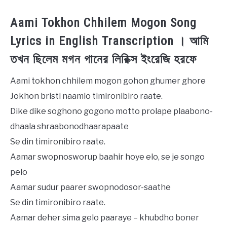
Aami Tokhon Chhilem Mogon Song
Lyrics in English Transcription । আমি
তখন ছিলেম মগন গানের লিরিক্স ইংরেজি হরফে
Aami tokhon chhilem mogon gohon ghumer ghore
Jokhon bristi naamlo timironibiro raate.
Dike dike soghono gogono motto prolape plaabono-
dhaala shraabonodhaarapaate
Se din timironibiro raate.
Aamar swopnosworup baahir hoye elo, se je songo
pelo
Aamar sudur paarer swopnodosor-saathe
Se din timironibiro raate.
Aamar deher sima gelo paaraye – khubdho boner