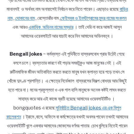
প্রাণীদের নামের তালিকাও রয়েছে যেখান থেকে আপনি আপনার প্রিয় পোষ্যটির জন্য
মানানসই ও অর্থবহ নাম অনায়াসেই নির্বাচন করে নিতে পারেন। এছাড়াও রয়েছে
বাড়ির
নাম
,
দোকানের নাম
, রেস্তোরাঁর নাম ,
ফেইসবুক ও ইনস্টাগ্রামের সুন্দর নামের সংকলন
এবং আরও
একাধিক অভিনব নামের সম্ভার
। তাই দেরি না করে আজই আসুন
আমাদের ওয়েবসাইটে আর যাচাই করে নিন আমাদের অভিনবত্ব ।
Bengali jokes
~ কর্মব্যস্ত এই পৃথিবীতে হাস্যরসবোধ প্রায় উঠেই গেছে
বললে চলে। ব্যস্ততার কারণে বই পড়ার সময়টুকুও আজ মানুষের নেই । এই
রুটিনমাফিক জীবন অতিবাহিত করতে করতে মানুষ যখন ক্লান্ত হয়ে পড়ে তখন সে
খোঁজে দুদণ্ড প্রশান্তি। এ ক্ষেত্রে নির্ভেজাল হাস্যরসের বিকল্প বোধহয় আর কিছুই
হতে পারে না। মনের প্রফুল্লতা ও এক গাল হাসি মানুষকে অনেক কষ্টই লাঘব করতে
সাহায্য করে আর এই কাজে ব্রতী হয়েছে আমাদের ওয়েবসাইটটিও ।
bongquotes এ রয়েছে
সুনির্বাচিত Bengali jokes এর এক বিপুল
কালেকশন
। ট্রামে ,বাসে, অফিসে বা কর্মক্ষেত্রে যখনই অবসর পাবেন তখনই আমাদের
ওয়েবসাইটটি খুলে একবার আমাদের জোকসের বর্ণময় পাতায় চোখ বুলিয়ে নিতেই পারেন