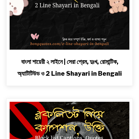
link
বাংলা শায়েরী ২ লাইনে | সেরা প্রেম, দুঃখ, রোমান্টিক,
to
অ্যাটিটিউড ও 2 Line Shayari in Bengali
বাংলা
শায়েরী
২
লাইনে
|
সেরা
প্রেম,
দুঃখ,
রোমান্টিক,