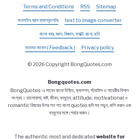
Terms and Conditions
RSS
Sitemap
অনলাইন বয়স ক্যালকুলেটর
text to image converter
বাংলা খবর, জ্ঞান, বিজ্ঞান, ফ্যাক্ট, রচনা, ছবি
মতামত জানান ( Feedback )
Privacy policy
© 2026 Copyright BongQuotes.com
Bongquotes.com
BongQuotes-এ পাবেন বাংলা উক্তি, ক্যাপশন, স্ট্যাটাস ও শায়েরীর বিশাল
সংগ্রহ। ভালোবাসা, কষ্ট, জীবন, বন্ধুত্ব, attitude, motivational ও
romantic বিষয়ের উপর শত শত বাংলা quotes ছবি সহ পড়ুন, কপি করুন এবং
বন্ধুদের সঙ্গে শেয়ার করুন।
The authentic most and dedicated
website for