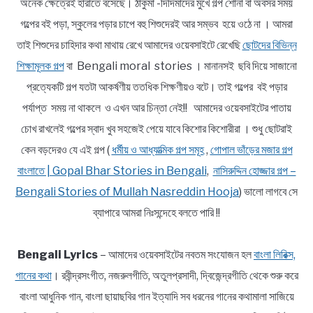
অনেক ক্ষেত্রেই হারাতে বসেছে। ঠাকুমা -দিদিমাদের মুখে গল্প শোনা বা অবসর সময়
গল্পের বই পড়া, স্কুলের পড়ার চাপে বহু শিশুদেরই আর সম্ভব হয়ে ওঠে না । আমরা
তাই শিশুদের চাহিদার কথা মাথায় রেখে আমাদের ওয়েবসাইটে রেখেছি
ছোটদের বিভিন্ন
শিক্ষামূলক গল্প
বা Bengali moral stories । মানানসই ছবি দিয়ে সাজানো
প্রত্যেকটি গল্প যতটা আকর্ষণীয় ততধিক শিক্ষণীয়ও বটে। তাই গল্পের বই পড়ার
পর্যাপ্ত সময় না থাকলে ও এখন আর চিন্তা নেই!! আমাদের ওয়েবসাইটের পাতায়
চোখ রাখলেই গল্পের স্বাদ খুব সহজেই পেয়ে যাবে কিশোর কিশোরীরা । শুধু ছোটরাই
কেন বড়দেরও যে এই গল্প (
ধর্মীয় ও আধ্যাত্মিক গল্প সমূহ
,
গোপাল ভাঁড়ের মজার গল্প
বাংলাতে | Gopal Bhar Stories in Bengali
,
নাসিরুদ্দিন হোজ্জার গল্প –
Bengali Stories of Mullah Nasreddin Hooja
) ভালো লাগবে সে
ব্যাপারে আমরা নিঃসন্দেহে বলতে পারি !!
Bengali Lyrics
– আমাদের ওয়েবসাইটের নবতম সংযোজন হল
বাংলা লিরিক্স,
গানের কথা
। রবীন্দ্রসংগীত, নজরুলগীতি, অতুলপ্রসাদী, দ্বিজেন্দ্রগীতি থেকে শুরু করে
বাংলা আধুনিক গান, বাংলা ছায়াছবির গান ইত্যাদি সব ধরনের গানের কথামালা সাজিয়ে