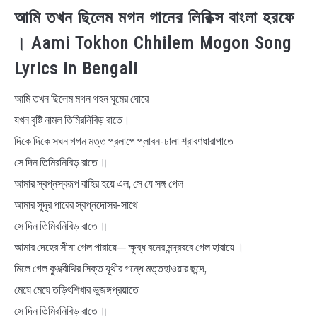
আমি তখন ছিলেম মগন গানের লিরিক্স বাংলা হরফে
। Aami Tokhon Chhilem Mogon Song
Lyrics in Bengali
আমি তখন ছিলেম মগন গহন ঘুমের ঘোরে
যখন বৃষ্টি নামল তিমিরনিবিড় রাতে।
দিকে দিকে সঘন গগন মত্ত প্রলাপে প্লাবন-ঢালা শ্রাবণধারাপাতে
সে দিন তিমিরনিবিড় রাতে ॥
আমার স্বপ্নস্বরূপ বাহির হয়ে এল, সে যে সঙ্গ পেল
আমার সুদূর পারের স্বপ্নদোসর-সাথে
সে দিন তিমিরনিবিড় রাতে ॥
আমার দেহের সীমা গেল পারায়ে— ক্ষুব্ধ বনের মন্দ্ররবে গেল হারায়ে ।
মিলে গেল কুঞ্জবীথির সিক্ত যূথীর গন্ধে মত্তহাওয়ার ছন্দে,
মেঘে মেঘে তড়িৎশিখার ভুজঙ্গপ্রয়াতে
সে দিন তিমিরনিবিড় রাতে ॥