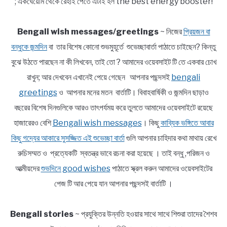
; একঘেয়েমি থেকে রেহাই পেতে এটাই হল the best energy booster!
Bengali wish messages/greetings
~ নিজের
প্রিয়জন বা
বন্ধুকে জন্মদিন
বা তার বিশেষ কোনো শুভমুহূর্তে শুভেচ্ছাবার্তা পাঠাতে চাইছেন? কিন্তু
বুঝে উঠতে পারছেন না কী লিখবেন, তাই তো ? আমাদের ওয়েবসাইট টি তে একবার চোখ
রাখুন; আর দেখবেন এখানেই পেয়ে গেছেন আপনার পছন্দসই
bengali
greetings
ও আপনার মনের মতন বার্তাটি। বিবাহবার্ষিকী ও জন্মদিন ছাড়াও
বছরের বিশেষ দিনগুলিকে আরও তাৎপর্যময় করে তুলতে আমাদের ওয়েবসাইটে রয়েছে
হাজারেরও বেশি
Bengali wish messages
। কিছু
কাব্যিক ভঙ্গিতে আবার
কিছু গদ্যের আকারে সুসজ্জিত এই শুভেচ্ছা বার্তা
গুলি আপনার চাহিদার কথা মাথায় রেখে
রুচিসম্মত ও প্রত্যেকটি স্বতন্ত্র ভাবে রচনা করা হয়েছে । তাই বন্ধু ,পরিজন ও
আত্মীয়দের
শুভদিনে good wishes
পাঠাতে স্ক্রল করুন আমাদের ওয়েবসাইটের
পেজ টি আর পেয়ে যান আপনার পছন্দসই বার্তাটি ।
Bengali stories
~ প্রযুক্তির উন্নতি হওয়ার সাথে সাথে শিশুরা তাদের শৈশব