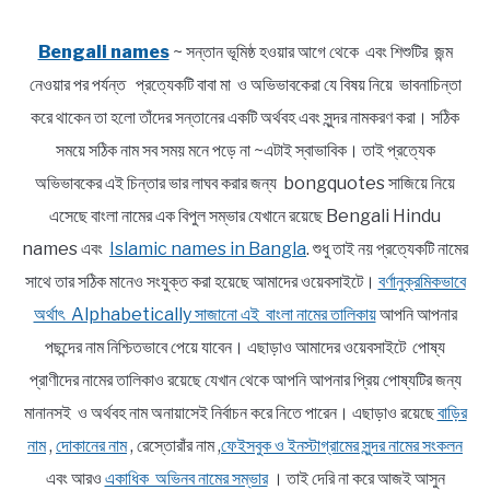
Bengali names
~ সন্তান ভূমিষ্ঠ হওয়ার আগে থেকে এবং শিশুটির জন্ম
নেওয়ার পর পর্যন্ত প্রত্যেকটি বাবা মা ও অভিভাবকেরা যে বিষয় নিয়ে ভাবনাচিন্তা
করে থাকেন তা হলো তাঁদের সন্তানের একটি অর্থবহ এবং সুন্দর নামকরণ করা। সঠিক
সময়ে সঠিক নাম সব সময় মনে পড়ে না ~এটাই স্বাভাবিক। তাই প্রত্যেক
অভিভাবকের এই চিন্তার ভার লাঘব করার জন্য bongquotes সাজিয়ে নিয়ে
এসেছে বাংলা নামের এক বিপুল সম্ভার যেখানে রয়েছে Bengali Hindu
names এবং
Islamic names in Bangla
. শুধু তাই নয় প্রত্যেকটি নামের
সাথে তার সঠিক মানেও সংযুক্ত করা হয়েছে আমাদের ওয়েবসাইটে।
বর্ণানুক্রমিকভাবে
অর্থাৎ Alphabetically সাজানো এই বাংলা নামের তালিকায়
আপনি আপনার
পছন্দের নাম নিশ্চিতভাবে পেয়ে যাবেন। এছাড়াও আমাদের ওয়েবসাইটে পোষ্য
প্রাণীদের নামের তালিকাও রয়েছে যেখান থেকে আপনি আপনার প্রিয় পোষ্যটির জন্য
মানানসই ও অর্থবহ নাম অনায়াসেই নির্বাচন করে নিতে পারেন। এছাড়াও রয়েছে
বাড়ির
নাম
,
দোকানের নাম
, রেস্তোরাঁর নাম ,
ফেইসবুক ও ইনস্টাগ্রামের সুন্দর নামের সংকলন
এবং আরও
একাধিক অভিনব নামের সম্ভার
। তাই দেরি না করে আজই আসুন