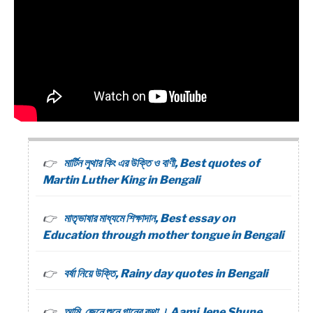
মার্টিন লুথার কিং এর উক্তি ও বাণী, Best quotes of
Martin Luther King in Bengali
মাতৃভাষার মাধ্যমে শিক্ষাদান, Best essay on
Education through mother tongue in Bengali
বর্ষা নিয়ে উক্তি, Rainy day quotes in Bengali
আমি, জেনে শুনে গানের কথা । Aami Jene Shune