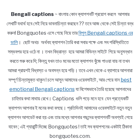
Bengali captions
~ বাংলায় কোন ক্যাপশনটি প্রয়োগ করলে আপমার
লেখাটি যথার্থ হবে সেই নিয়ে ভাবনাচিন্তা করছেন ?? তবে আজ থেকে সেই চিন্তা বন্ধ
করুন! Bongquotes এসে গেছে নিয়ে তার
বিপুল Bengali captions এর
ডালি
। ছোট অথচ অর্থবহ ক্যাপশন তৈরি করা সবার পক্ষে এবং সব পরিস্থিতিতে
সম্ভবপর হয়ে ওঠে না । তখন বিভ্রান্ত হয়ে আমরা বিভিন্ন সাইটে গিয়ে অনুসন্ধান
করতে শুরু করে দি; কিন্তু যখন তাও মনের মতো ক্যাপশন খুঁজে পাওয়া যায় না তখন
আমরা প্রায়শই বিধ্বস্ত ও অবসন্ন হয়ে পড়ি। তবে এখন থেকে এ ব্যাপারে আপনারা
সম্পূর্ণ চিন্তামুক্ত থাকুন ! চলে আসুন আমাদের ওয়েবসাইটে , আর পেয়ে যান
best
emotional Bengali captions
যা বিশেষভাবে তৈরি হয়েছে আপনাদের
চাহিদার কথা মাথায় রেখে। Captions গুলি পড়ে মনে হবে যেন প্রত্যেকটি
ক্যাপশন আপনার ই মনের কথা বলছে। প্রতিদিনই আমাদের ওয়েবসাইটে নতুন নতুন
ক্যাপশন আপডেট করা হয় এবং তার মধ্যে আপনার পছন্দের ক্যাপশনটি অবশ্যই পেয়ে
যাবেন ; এই গ্যারান্টি দিচ্ছে Bongquotes ! তাই সব ক্যাপশনের একটাই ঠিকানা
bongquotes.com.