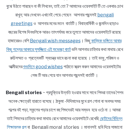
বুঝে উঠতে পারছেন না কী লিখবেন, তাই তো ? আমাদের ওয়েবসাইট টি তে একবার চোখ
রাখুন; আর দেখবেন এখানেই পেয়ে গেছেন আপনার পছন্দসই
bengali
greetings
ও আপনার মনের মতন বার্তাটি। বিবাহবার্ষিকী ও জন্মদিন ছাড়াও
বছরের বিশেষ দিনগুলিকে আরও তাৎপর্যময় করে তুলতে আমাদের ওয়েবসাইটে রয়েছে
হাজারেরও বেশি
Bengali wish messages
। কিছু
কাব্যিক ভঙ্গিতে আবার
কিছু গদ্যের আকারে সুসজ্জিত এই শুভেচ্ছা বার্তা
গুলি আপনার চাহিদার কথা মাথায় রেখে
রুচিসম্মত ও প্রত্যেকটি স্বতন্ত্র ভাবে রচনা করা হয়েছে । তাই বন্ধু ,পরিজন ও
আত্মীয়দের
শুভদিনে good wishes
পাঠাতে স্ক্রল করুন আমাদের ওয়েবসাইটের
পেজ টি আর পেয়ে যান আপনার পছন্দসই বার্তাটি ।
Bengali stories
~ প্রযুক্তির উন্নতি হওয়ার সাথে সাথে শিশুরা তাদের শৈশব
অনেক ক্ষেত্রেই হারাতে বসেছে। ঠাকুমা -দিদিমাদের মুখে গল্প শোনা বা অবসর সময়
গল্পের বই পড়া, স্কুলের পড়ার চাপে বহু শিশুদেরই আর সম্ভব হয়ে ওঠে না । আমরা
তাই শিশুদের চাহিদার কথা মাথায় রেখে আমাদের ওয়েবসাইটে রেখেছি
ছোটদের বিভিন্ন
শিক্ষামূলক গল্প
বা Bengali moral stories । মানানসই ছবি দিয়ে সাজানো