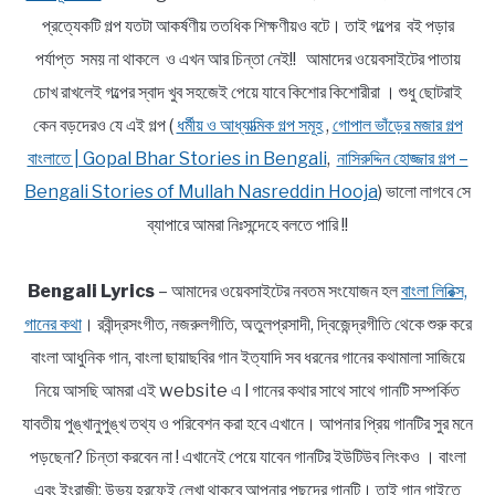
প্রত্যেকটি গল্প যতটা আকর্ষণীয় ততধিক শিক্ষণীয়ও বটে। তাই গল্পের বই পড়ার
পর্যাপ্ত সময় না থাকলে ও এখন আর চিন্তা নেই!! আমাদের ওয়েবসাইটের পাতায়
চোখ রাখলেই গল্পের স্বাদ খুব সহজেই পেয়ে যাবে কিশোর কিশোরীরা । শুধু ছোটরাই
কেন বড়দেরও যে এই গল্প (
ধর্মীয় ও আধ্যাত্মিক গল্প সমূহ
,
গোপাল ভাঁড়ের মজার গল্প
বাংলাতে | Gopal Bhar Stories in Bengali
,
নাসিরুদ্দিন হোজ্জার গল্প –
Bengali Stories of Mullah Nasreddin Hooja
) ভালো লাগবে সে
ব্যাপারে আমরা নিঃসন্দেহে বলতে পারি !!
Bengali Lyrics
– আমাদের ওয়েবসাইটের নবতম সংযোজন হল
বাংলা লিরিক্স,
গানের কথা
। রবীন্দ্রসংগীত, নজরুলগীতি, অতুলপ্রসাদী, দ্বিজেন্দ্রগীতি থেকে শুরু করে
বাংলা আধুনিক গান, বাংলা ছায়াছবির গান ইত্যাদি সব ধরনের গানের কথামালা সাজিয়ে
নিয়ে আসছি আমরা এই website এ l গানের কথার সাথে সাথে গানটি সম্পর্কিত
যাবতীয় পুঙ্খানুপুঙ্খ তথ্য ও পরিবেশন করা হবে এখানে। আপনার প্রিয় গানটির সুর মনে
পড়ছেনা? চিন্তা করবেন না ! এখানেই পেয়ে যাবেন গানটির ইউটিউব লিংকও । বাংলা
এবং ইংরাজী; উভয় হরফেই লেখা থাকবে আপনার পছন্দের গানটি। তাই গান গাইতে