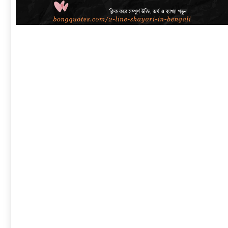
link
to
বাংলা
শায়েরী
২
লাইনে
|
সেরা
প্রেম,
দুঃখ,
রোমান্টিক,
অ্যাটিটিউড
ও
2
Line
Shayari