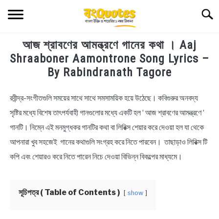
Skip
Searc
to
content
আজ শ্রাবণের আমন্ত্রণে গানের কথা । Aaj
TECHNOLOGY
Shraaboner Aamontrone Song Lyrics –
By Rabindranath Tagore
HEALTH & LIFESTYLE
রবীন্দ্র-সংগীতগুলি সময়ের সাথে সাথে সমসাময়িক হয়ে উঠেছে। কবিগুরুর অনবদ্য
in
BIOGRAPHY
Bengali
সৃষ্টির মধ্যে বিশেষ তাৎপর্যবাহী গানগুলোর মধ্যে একটি হল ‘ আজ শ্রাবণের আমন্ত্রণে ‘
Lyrics
গানটি। নিম্নে এই মনমুগ্ধকর গানটির কথা বা লিরিক্স শেয়ার করে দেওয়া হল যা থেকে
EDUCATIONAL
আপনারা খুব সহজেই গানের কথাগুলি সংগ্রহ করে নিতে পারবেন। তাছাড়াও লিরিক্স টি
BENGALI WISHES
কপি এবং শেয়ারও করে নিতে পারেন নিচে দেওয়া বিভিন্ন বিকল্পের মাধ্যমে।
QUOTES & CAPTIONS
সূচিপত্র ( Table of Contents )
show
NEWS