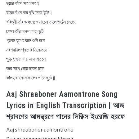
দুয়ার কাঁপে ক্ষণে ক্ষণে,
ঘরের বাঁধন যায় বুঝি আজ টুটে॥
ধরিত্রী তাঁর অঙ্গনেতে নাচের তালে ওঠেন মেতে,
চঞ্চল তাঁর অঞ্চল যায় লুটে
প্রথম যুগের বচন শুনি মনে
নবশ্যামল প্রাণের নিকেতনে।
পুব-হাওয়া ধায় আকাশতলে,
তার সাথে মোর ভাবনা চলে
কালহারা কোন্‌ কালের পানে ছুটে॥
Aaj Shraaboner Aamontrone Song
Lyrics in English Transcription | আজ
শ্রাবণের আমন্ত্রণে গানের লিরিক্স ইংরেজি হরফে
Aaj shraaboner aamontrone