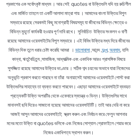
প্রকাশের এক সর্বোৎকৃষ্ট মাধ্যম । আর সেই quotes বা উক্তিগুলি যদি হয় রুচিশীল
এবং মার্জিত তাহলে তা একটি আলাদা মাত্রা পায় । আমাদের বাংলা উক্তির বিপুল
সম্ভারে রয়েছে সেরকমই কিছু মনোগ্রাহী বিষয়সমূহ যা জীবনের বিভিন্ন ক্ষেত্রে ও
বিভিন্ন মুহূর্তে কার্যকরী হওয়ার পূর্ণ দাবি রাখে। সুনির্বাচিত উক্তির সংকলন ও বাণী
রয়েছে আমাদের ওয়েবসাইটের বিপুল সম্ভারে । এই বিবিধ উক্তির মধ্য দিয়ে জীবনের
বিভিন্ন দিক তুলে ধরার চেষ্টা করেছি আমরা ।
ভালোবাসা
,আনন্দ ,
দুঃখ
,
অবসাদ
, হাসি
কান্না, ঋতুবৈচিত্র্য ,সামাজিক, আধ্যাত্মিক এবং একাধিক আরও প্রাসঙ্গিক বিষয়ে
সুসজ্জিত রয়েছে আমাদের উক্তির ভাণ্ডার । সঠিক শব্দ চয়নের অভাবে যারা নিজেদের
অনুভূতি প্রকাশ করতে পারছেন না তাঁরা অনায়াসেই আমাদের ওয়েবসাইটে পোস্ট করা
উক্তিগুলির সাহায্যে তা ব্যক্ত করতে পারবেন। এছাড়া আমাদের ওয়েবসাইটে ব্যবহৃত
প্রত্যেকটি উক্তি অপরটির থেকে একেবারে স্বতন্ত্র ও ভিন্ন। উক্তিগুলির সাথে
মানানসই ছবি দিয়েও সাজানো হয়েছে আমাদের ওয়েবসাইটটি। তাই আর দেরি না করে
আজই আসুন আমাদের ওয়েবসাইটে; স্ক্রল করুন এবং নির্বাচন করে ফেলুন আপনার
মনের মতো উক্তি বা quotes গুলিকে এবং নিজের সোশ্যাল প্রোফাইলে শেয়ার করে
নিজের একাধিপত্য স্থাপন করুন।