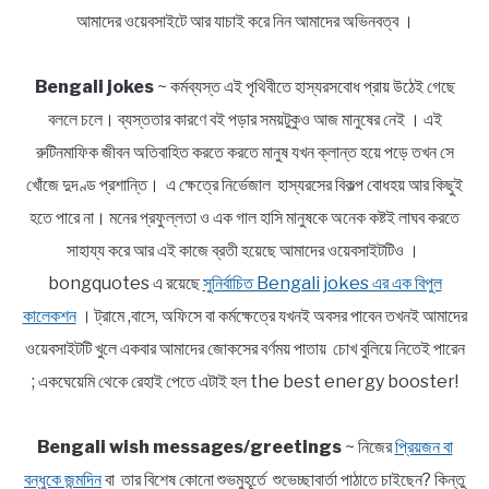
আমাদের ওয়েবসাইটে আর যাচাই করে নিন আমাদের অভিনবত্ব ।
Bengali jokes
~ কর্মব্যস্ত এই পৃথিবীতে হাস্যরসবোধ প্রায় উঠেই গেছে
বললে চলে। ব্যস্ততার কারণে বই পড়ার সময়টুকুও আজ মানুষের নেই । এই
রুটিনমাফিক জীবন অতিবাহিত করতে করতে মানুষ যখন ক্লান্ত হয়ে পড়ে তখন সে
খোঁজে দুদণ্ড প্রশান্তি। এ ক্ষেত্রে নির্ভেজাল হাস্যরসের বিকল্প বোধহয় আর কিছুই
হতে পারে না। মনের প্রফুল্লতা ও এক গাল হাসি মানুষকে অনেক কষ্টই লাঘব করতে
সাহায্য করে আর এই কাজে ব্রতী হয়েছে আমাদের ওয়েবসাইটটিও ।
bongquotes এ রয়েছে
সুনির্বাচিত Bengali jokes এর এক বিপুল
কালেকশন
। ট্রামে ,বাসে, অফিসে বা কর্মক্ষেত্রে যখনই অবসর পাবেন তখনই আমাদের
ওয়েবসাইটটি খুলে একবার আমাদের জোকসের বর্ণময় পাতায় চোখ বুলিয়ে নিতেই পারেন
; একঘেয়েমি থেকে রেহাই পেতে এটাই হল the best energy booster!
Bengali wish messages/greetings
~ নিজের
প্রিয়জন বা
বন্ধুকে জন্মদিন
বা তার বিশেষ কোনো শুভমুহূর্তে শুভেচ্ছাবার্তা পাঠাতে চাইছেন? কিন্তু