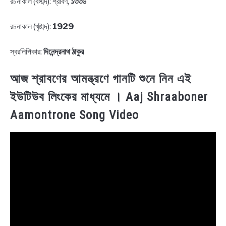
রচনাকাল (বঙ্গাব্দ): শ্রাবণ,
১৩৩৬
রচনাকাল (খৃষ্টাব্দ):
1929
স্বরলিপিকার:
দিনেন্দ্রনাথ ঠাকুর
আজ শ্রাবণের আমন্ত্রণে গানটি শুনে নিন এই
ইউটিউব লিংকের মাধ্যমে । Aaj Shraaboner
Aamontrone Song Video