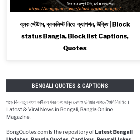
link
ব্লক স্টেটাস, ব্লকলিস্ট নিয়ে ক্যাপশন, উক্তি | Block
to
status Bangla, Block list Captions,
ব্লক
স্টেটাস,
Quotes
ব্লকলিস্ট
নিয়ে
ক্যাপশন,
উক্তি
|
BENGALI QUOTES & CAPTIONS
Block
status
পড়ে নিন নতুন বাংলা ভাইরাল খবর এবং জানুন দেশ ও দুনিয়ার আপডেটগুলি নিয়মিত।
Bangla,
Latest & Viral News in Bengali, Bangla Online
Block
Magazine.
list
Captions,
BongQuotes.com is the repository of
Latest Bengali
Quotes
Updates, Bangla Quotes, Captions, Bengali Jokes,