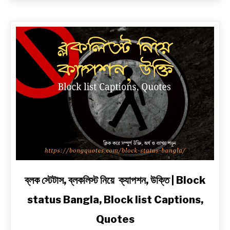
২
লাইনে
|
সেরা
প্রেম,
দুঃখ,
রোমান্টিক,
অ্যাটিটিউড
ও
2
Line
Shayari
in
Bengali
link
ব্লক স্টেটাস, ব্লকলিস্ট নিয়ে ক্যাপশন, উক্তি | Block
to
status Bangla, Block list Captions,
ব্লক
স্টেটাস,
Quotes
ব্লকলিস্ট