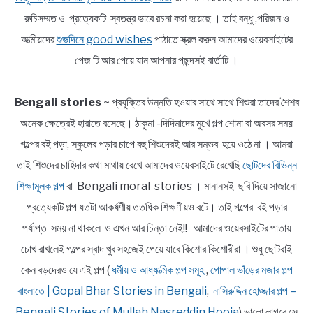
রুচিসম্মত ও প্রত্যেকটি স্বতন্ত্র ভাবে রচনা করা হয়েছে । তাই বন্ধু ,পরিজন ও
আত্মীয়দের
শুভদিনে good wishes
পাঠাতে স্ক্রল করুন আমাদের ওয়েবসাইটের
পেজ টি আর পেয়ে যান আপনার পছন্দসই বার্তাটি ।
Bengali stories
~ প্রযুক্তির উন্নতি হওয়ার সাথে সাথে শিশুরা তাদের শৈশব
অনেক ক্ষেত্রেই হারাতে বসেছে। ঠাকুমা -দিদিমাদের মুখে গল্প শোনা বা অবসর সময়
গল্পের বই পড়া, স্কুলের পড়ার চাপে বহু শিশুদেরই আর সম্ভব হয়ে ওঠে না । আমরা
তাই শিশুদের চাহিদার কথা মাথায় রেখে আমাদের ওয়েবসাইটে রেখেছি
ছোটদের বিভিন্ন
শিক্ষামূলক গল্প
বা Bengali moral stories । মানানসই ছবি দিয়ে সাজানো
প্রত্যেকটি গল্প যতটা আকর্ষণীয় ততধিক শিক্ষণীয়ও বটে। তাই গল্পের বই পড়ার
পর্যাপ্ত সময় না থাকলে ও এখন আর চিন্তা নেই!! আমাদের ওয়েবসাইটের পাতায়
চোখ রাখলেই গল্পের স্বাদ খুব সহজেই পেয়ে যাবে কিশোর কিশোরীরা । শুধু ছোটরাই
কেন বড়দেরও যে এই গল্প (
ধর্মীয় ও আধ্যাত্মিক গল্প সমূহ
,
গোপাল ভাঁড়ের মজার গল্প
বাংলাতে | Gopal Bhar Stories in Bengali
,
নাসিরুদ্দিন হোজ্জার গল্প –
Bengali Stories of Mullah Nasreddin Hooja
) ভালো লাগবে সে