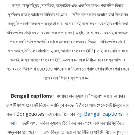
কান্না, ঋতুবৈচিত্র্য ,সামাজিক, আধ্যাত্মিক এবং একাধিক আরও প্রাসঙ্গিক বিষয়ে
সুসজ্জিত রয়েছে আমাদের উক্তির ভাণ্ডার । সঠিক শব্দ চয়নের অভাবে যারা নিজেদের
অনুভূতি প্রকাশ করতে পারছেন না তাঁরা অনায়াসেই আমাদের ওয়েবসাইটে পোস্ট করা
উক্তিগুলির সাহায্যে তা ব্যক্ত করতে পারবেন। এছাড়া আমাদের ওয়েবসাইটে ব্যবহৃত
প্রত্যেকটি উক্তি অপরটির থেকে একেবারে স্বতন্ত্র ও ভিন্ন। উক্তিগুলির সাথে
মানানসই ছবি দিয়েও সাজানো হয়েছে আমাদের ওয়েবসাইটটি। তাই আর দেরি না করে
আজই আসুন আমাদের ওয়েবসাইটে; স্ক্রল করুন এবং নির্বাচন করে ফেলুন আপনার
মনের মতো উক্তি বা quotes গুলিকে এবং নিজের সোশ্যাল প্রোফাইলে শেয়ার করে
নিজের একাধিপত্য স্থাপন করুন।
Bengali captions
~ বাংলায় কোন ক্যাপশনটি প্রয়োগ করলে আপমার
লেখাটি যথার্থ হবে সেই নিয়ে ভাবনাচিন্তা করছেন ?? তবে আজ থেকে সেই চিন্তা বন্ধ
করুন! Bongquotes এসে গেছে নিয়ে তার
বিপুল Bengali captions এর
ডালি
। ছোট অথচ অর্থবহ ক্যাপশন তৈরি করা সবার পক্ষে এবং সব পরিস্থিতিতে
সম্ভবপর হয়ে ওঠে না । তখন বিভ্রান্ত হয়ে আমরা বিভিন্ন সাইটে গিয়ে অনুসন্ধান