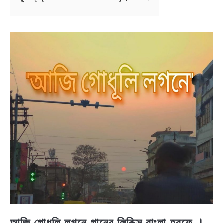
NEWS
BENGALI LYRICS
BENGALI NAMES
BENGALI STORIES
আজি গোধূলি লগনে গানের লিরিক্স বাংলা হরফে ।