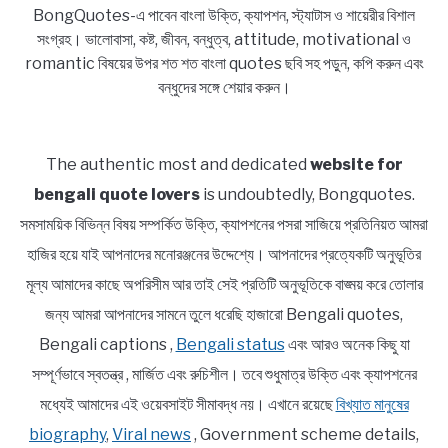
BongQuotes-এ পাবেন বাংলা উক্তি, ক্যাপশন, স্ট্যাটাস ও শায়েরীর বিশাল
সংগ্রহ। ভালোবাসা, কষ্ট, জীবন, বন্ধুত্ব, attitude, motivational ও
romantic বিষয়ের উপর শত শত বাংলা quotes ছবি সহ পড়ুন, কপি করুন এবং
বন্ধুদের সঙ্গে শেয়ার করুন।
The authentic most and dedicated
website for
bengali quote lovers
is undoubtedly, Bongquotes.
সমসাময়িক বিভিন্ন বিষয় সম্পর্কিত উক্তি, ক্যাপশনের পসরা সাজিয়ে প্রতিনিয়ত আমরা
হাজির হয়ে যাই আপনাদের মনোরঞ্জনের উদ্দেশ্যে। আপনাদের প্রত্যেকটি অনুভূতির
মূল্য আমাদের কাছে অপরিসীম আর তাই সেই প্রতিটি অনুভূতিকে বাঙ্ময় করে তোলার
জন্য আমরা আপনাদের সামনে তুলে ধরেছি হাজারো Bengali quotes,
Bengali captions ,
Bengali status
এবং আরও অনেক কিছু যা
সম্পূর্ণভাবে স্বতন্ত্র , মার্জিত এবং রুচিশীল। তবে শুধুমাত্র উক্তি এবং ক্যাপশনের
মধ্যেই আমাদের এই ওয়েবসাইট সীমাবদ্ধ নয়। এখানে রয়েছে
বিখ্যাত মানুষের
biography
,
Viral news
, Government scheme details,