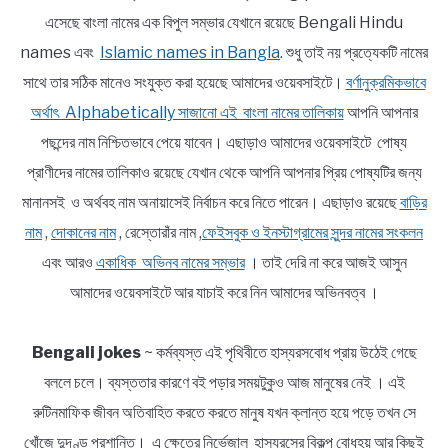
এসেছে বাংলা নামের এক বিপুল সম্ভার যেখানে রয়েছে Bengali Hindu
names এবং
Islamic names in Bangla
. শুধু তাই নয় প্রত্যেকটি নামের
সাথে তার সঠিক মানেও সংযুক্ত করা হয়েছে আমাদের ওয়েবসাইটে।
বর্ণানুক্রমিকভাবে
অর্থাৎ Alphabetically সাজানো এই বাংলা নামের তালিকায়
আপনি আপনার
পছন্দের নাম নিশ্চিতভাবে পেয়ে যাবেন। এছাড়াও আমাদের ওয়েবসাইটে পোষ্য
প্রাণীদের নামের তালিকাও রয়েছে যেখান থেকে আপনি আপনার প্রিয় পোষ্যটির জন্য
মানানসই ও অর্থবহ নাম অনায়াসেই নির্বাচন করে নিতে পারেন। এছাড়াও রয়েছে
বাড়ির
নাম
,
দোকানের নাম
, রেস্তোরাঁর নাম ,
ফেইসবুক ও ইনস্টাগ্রামের সুন্দর নামের সংকলন
এবং আরও
একাধিক অভিনব নামের সম্ভার
। তাই দেরি না করে আজই আসুন
আমাদের ওয়েবসাইটে আর যাচাই করে নিন আমাদের অভিনবত্ব ।
Bengali jokes
~ কর্মব্যস্ত এই পৃথিবীতে হাস্যরসবোধ প্রায় উঠেই গেছে
বললে চলে। ব্যস্ততার কারণে বই পড়ার সময়টুকুও আজ মানুষের নেই । এই
রুটিনমাফিক জীবন অতিবাহিত করতে করতে মানুষ যখন ক্লান্ত হয়ে পড়ে তখন সে
খোঁজে দুদণ্ড প্রশান্তি। এ ক্ষেত্রে নির্ভেজাল হাস্যরসের বিকল্প বোধহয় আর কিছুই