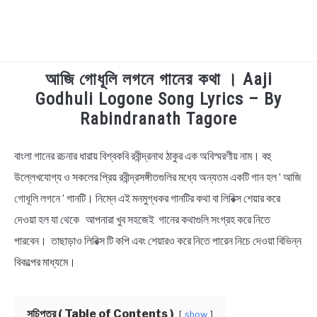
আজি গোধূলি লগনে গানের কথা । Aaji
TECHNOLOGY
Godhuli Logone Song Lyrics – By
Rabindranath Tagore
HEALTH & LIFESTYLE
বাংলা গানের রচনার ধারায় বিশ্বকবি রবীন্দ্রনাথ ঠাকুর এক অবিস্মরণীয় নাম। বহু
in
BIOGRAPHY
Bengali
উল্লেখযােগ্য ও সকলের প্রিয় রবীন্দ্রসঙ্গীতগুলির মধ্যে অন্যতম একটি গান হল ‘ আজি
Lyrics
গোধূলি লগনে ‘ গানটি। নিম্নে এই মনমুগ্ধকর গানটির কথা বা লিরিক্স শেয়ার করে
EDUCATIONAL
দেওয়া হল যা থেকে আপনারা খুব সহজেই গানের কথাগুলি সংগ্রহ করে নিতে
BENGALI WISHES
পারবেন। তাছাড়াও লিরিক্স টি কপি এবং শেয়ারও করে নিতে পারেন নিচে দেওয়া বিভিন্ন
বিকল্পের মাধ্যমে।
QUOTES & CAPTIONS
সূচিপত্র ( Table of Contents )
show