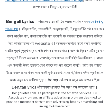
ব্যাপারে আমরা নিঃসন্দেহে বলতে পারি !!
Bengali Lyrics
– আমাদের ওয়েবসাইটের নবতম সংযোজন হল
বাংলা লিরিক্স,
গানের কথা
। রবীন্দ্রসংগীত, নজরুলগীতি, অতুলপ্রসাদী, দ্বিজেন্দ্রগীতি থেকে শুরু করে
বাংলা আধুনিক গান, বাংলা ছায়াছবির গান ইত্যাদি সব ধরনের গানের কথামালা সাজিয়ে
নিয়ে আসছি আমরা এই website এ l গানের কথার সাথে সাথে গানটি সম্পর্কিত
যাবতীয় পুঙ্খানুপুঙ্খ তথ্য ও পরিবেশন করা হবে এখানে। আপনার প্রিয় গানটির সুর মনে
পড়ছেনা? চিন্তা করবেন না ! এখানেই পেয়ে যাবেন গানটির ইউটিউব লিংকও । বাংলা
এবং ইংরাজী; উভয় হরফেই লেখা থাকবে আপনার পছন্দের গানটি। তাই গান গাইতে
ইচ্ছে করলে মনের বাসনা আর মনেই লুকিয়ে রেখে দেবেন না; নিজের সঙ্গীত প্রতিভাকে
আবার নতুন করে জাগিয়ে তুলুন। bonquotes এ অসুন আর আপনার প্রিয়
Bengali lyrics গুলি অনুসন্ধান করে নিন আর “গান ভালবেসে গান”।
bongquotes.com is a participant in the Amazon Services LLC
Associates Program, an affiliate advertising program designed to
provide a means for sites to earn advertising fees by advertising and
linking to Amazon.com