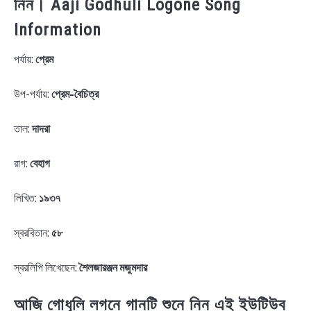
নিন। Aaji Godhuli Logone Song
Information
পর্যায়:
প্রেম
উপ-পর্যায়:
প্রেম-বৈচিত্র
তাল:
দাদরা
রাগ:
বেহাগ
লিখিত:
১৯৩৭
স্বরবিতান:
৫৮
স্বরলিপি লিখেছেন:
শৈলজারঞ্জন মজুমদার
আজি গোধূলি লগনে গানটি শুনে নিন এই ইউটিউব