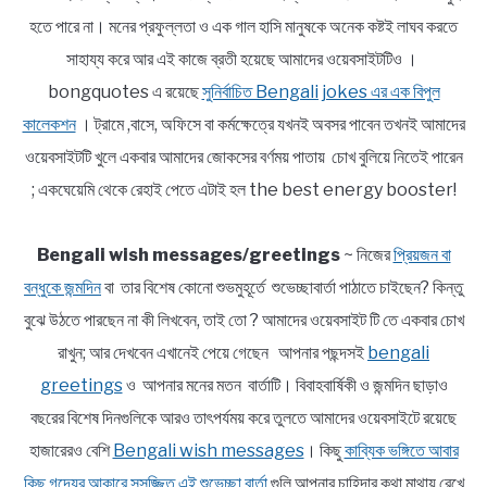
হতে পারে না। মনের প্রফুল্লতা ও এক গাল হাসি মানুষকে অনেক কষ্টই লাঘব করতে
সাহায্য করে আর এই কাজে ব্রতী হয়েছে আমাদের ওয়েবসাইটটিও ।
bongquotes এ রয়েছে
সুনির্বাচিত Bengali jokes এর এক বিপুল
কালেকশন
। ট্রামে ,বাসে, অফিসে বা কর্মক্ষেত্রে যখনই অবসর পাবেন তখনই আমাদের
ওয়েবসাইটটি খুলে একবার আমাদের জোকসের বর্ণময় পাতায় চোখ বুলিয়ে নিতেই পারেন
; একঘেয়েমি থেকে রেহাই পেতে এটাই হল the best energy booster!
Bengali wish messages/greetings
~ নিজের
প্রিয়জন বা
বন্ধুকে জন্মদিন
বা তার বিশেষ কোনো শুভমুহূর্তে শুভেচ্ছাবার্তা পাঠাতে চাইছেন? কিন্তু
বুঝে উঠতে পারছেন না কী লিখবেন, তাই তো ? আমাদের ওয়েবসাইট টি তে একবার চোখ
রাখুন; আর দেখবেন এখানেই পেয়ে গেছেন আপনার পছন্দসই
bengali
greetings
ও আপনার মনের মতন বার্তাটি। বিবাহবার্ষিকী ও জন্মদিন ছাড়াও
বছরের বিশেষ দিনগুলিকে আরও তাৎপর্যময় করে তুলতে আমাদের ওয়েবসাইটে রয়েছে
হাজারেরও বেশি
Bengali wish messages
। কিছু
কাব্যিক ভঙ্গিতে আবার
কিছু গদ্যের আকারে সুসজ্জিত এই শুভেচ্ছা বার্তা
গুলি আপনার চাহিদার কথা মাথায় রেখে