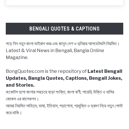
নিয়ে
ক্যাপশন,
উক্তি
|
BENGALI QUOTES & CAPTIONS
Block
status
পড়ে নিন নতুন বাংলা ভাইরাল খবর এবং জানুন দেশ ও দুনিয়ার আপডেটগুলি নিয়মিত।
Bangla,
Latest & Viral News in Bengali, Bangla Online
Block
Magazine.
list
Captions,
BongQuotes.com is the repository of
Latest Bengali
Quotes
Updates, Bangla Quotes, Captions, Bengali Jokes,
and Stories.
বংকোটস হলো বাংলায় সবচেয়ে বড়ো পংক্তি, বাংলা বাণী, শায়েরি, উক্তি ও হাসির
জোকস এর কালেকশন।
আমরা নিয়মিত সাহিত্য, ভাষা, ইতিহাস, পড়াশোনা, প্রযুক্তি ও ভ্রমণ নিয়ে নতুন পোস্ট
করে থাকি।