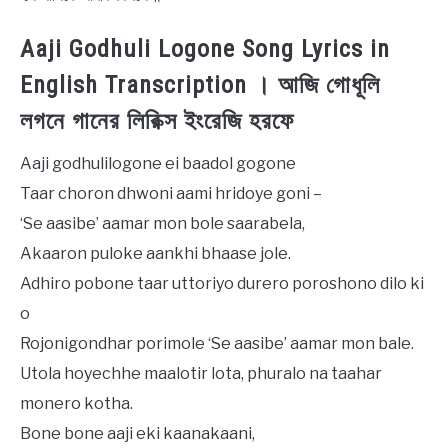
Aaji Godhuli Logone Song Lyrics in
English Transcription । আজি গোধূলি
লগনে গানের লিরিক্স ইংরেজি হরফে
Aaji godhulilogone ei baadol gogone
Taar choron dhwoni aami hridoye goni –
‘Se aasibe’ aamar mon bole saarabela,
Akaaron puloke aankhi bhaase jole.
Adhiro pobone taar uttoriyo durero poroshono dilo ki
o
Rojonigondhar porimole ‘Se aasibe’ aamar mon bale.
Utola hoyechhe maalotir lota, phuralo na taahar
monero kotha.
Bone bone aaji eki kaanakaani,