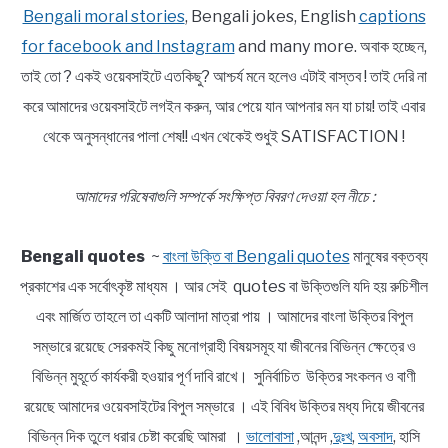
Bengali moral stories
, Bengali jokes, English
captions
for facebook and Instagram
and many more. অবাক হচ্ছেন,
তাই তো ? একই ওয়েবসাইটে এতকিছু? আশ্চর্য মনে হলেও এটাই বাস্তব ! তাই দেরি না
করে আমাদের ওয়েবসাইটে লগইন করুন, আর পেয়ে যান আপনার মন যা চায়! তাই এবার
থেকে অনুসন্ধানের পালা শেষ!! এখন থেকেই শুধুই SATISFACTION !
আমাদের পরিষেবাগুলি সম্পর্কে সংক্ষিপ্ত বিবরণ দেওয়া হল নীচে :
Bengali quotes
~
বাংলা উক্তি বা Bengali quotes
মানুষের বক্তব্য
প্রকাশের এক সর্বোৎকৃষ্ট মাধ্যম । আর সেই quotes বা উক্তিগুলি যদি হয় রুচিশীল
এবং মার্জিত তাহলে তা একটি আলাদা মাত্রা পায় । আমাদের বাংলা উক্তির বিপুল
সম্ভারে রয়েছে সেরকমই কিছু মনোগ্রাহী বিষয়সমূহ যা জীবনের বিভিন্ন ক্ষেত্রে ও
বিভিন্ন মুহূর্তে কার্যকরী হওয়ার পূর্ণ দাবি রাখে। সুনির্বাচিত উক্তির সংকলন ও বাণী
রয়েছে আমাদের ওয়েবসাইটের বিপুল সম্ভারে । এই বিবিধ উক্তির মধ্য দিয়ে জীবনের
বিভিন্ন দিক তুলে ধরার চেষ্টা করেছি আমরা ।
ভালোবাসা
,আনন্দ ,
দুঃখ
,
অবসাদ
, হাসি