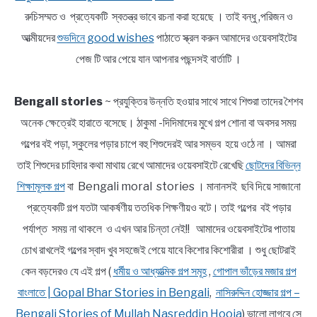
রুচিসম্মত ও প্রত্যেকটি স্বতন্ত্র ভাবে রচনা করা হয়েছে । তাই বন্ধু ,পরিজন ও
আত্মীয়দের
শুভদিনে good wishes
পাঠাতে স্ক্রল করুন আমাদের ওয়েবসাইটের
পেজ টি আর পেয়ে যান আপনার পছন্দসই বার্তাটি ।
Bengali stories
~ প্রযুক্তির উন্নতি হওয়ার সাথে সাথে শিশুরা তাদের শৈশব
অনেক ক্ষেত্রেই হারাতে বসেছে। ঠাকুমা -দিদিমাদের মুখে গল্প শোনা বা অবসর সময়
গল্পের বই পড়া, স্কুলের পড়ার চাপে বহু শিশুদেরই আর সম্ভব হয়ে ওঠে না । আমরা
তাই শিশুদের চাহিদার কথা মাথায় রেখে আমাদের ওয়েবসাইটে রেখেছি
ছোটদের বিভিন্ন
শিক্ষামূলক গল্প
বা Bengali moral stories । মানানসই ছবি দিয়ে সাজানো
প্রত্যেকটি গল্প যতটা আকর্ষণীয় ততধিক শিক্ষণীয়ও বটে। তাই গল্পের বই পড়ার
পর্যাপ্ত সময় না থাকলে ও এখন আর চিন্তা নেই!! আমাদের ওয়েবসাইটের পাতায়
চোখ রাখলেই গল্পের স্বাদ খুব সহজেই পেয়ে যাবে কিশোর কিশোরীরা । শুধু ছোটরাই
কেন বড়দেরও যে এই গল্প (
ধর্মীয় ও আধ্যাত্মিক গল্প সমূহ
,
গোপাল ভাঁড়ের মজার গল্প
বাংলাতে | Gopal Bhar Stories in Bengali
,
নাসিরুদ্দিন হোজ্জার গল্প –
Bengali Stories of Mullah Nasreddin Hooja
) ভালো লাগবে সে