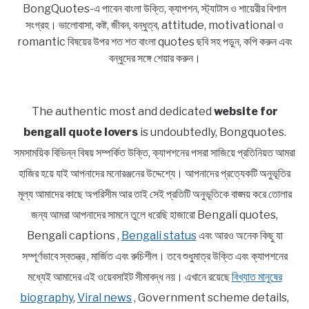
BongQuotes-এ পাবেন বাংলা উক্তি, ক্যাপশন, স্ট্যাটাস ও শায়েরীর বিশাল
সংগ্রহ। ভালোবাসা, কষ্ট, জীবন, বন্ধুত্ব, attitude, motivational ও
romantic বিষয়ের উপর শত শত বাংলা quotes ছবি সহ পড়ুন, কপি করুন এবং
বন্ধুদের সঙ্গে শেয়ার করুন।
The authentic most and dedicated
website for
bengali quote lovers
is undoubtedly, Bongquotes.
সমসাময়িক বিভিন্ন বিষয় সম্পর্কিত উক্তি, ক্যাপশনের পসরা সাজিয়ে প্রতিনিয়ত আমরা
হাজির হয়ে যাই আপনাদের মনোরঞ্জনের উদ্দেশ্যে। আপনাদের প্রত্যেকটি অনুভূতির
মূল্য আমাদের কাছে অপরিসীম আর তাই সেই প্রতিটি অনুভূতিকে বাঙ্ময় করে তোলার
জন্য আমরা আপনাদের সামনে তুলে ধরেছি হাজারো Bengali quotes,
Bengali captions ,
Bengali status
এবং আরও অনেক কিছু যা
সম্পূর্ণভাবে স্বতন্ত্র , মার্জিত এবং রুচিশীল। তবে শুধুমাত্র উক্তি এবং ক্যাপশনের
মধ্যেই আমাদের এই ওয়েবসাইট সীমাবদ্ধ নয়। এখানে রয়েছে
বিখ্যাত মানুষের
biography
,
Viral news
, Government scheme details,