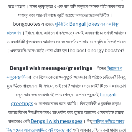
হতে পারে না। মনের প্রফুল্লতা ও এক গাল হাসি মানুষকে অনেক কষ্টই লাঘব করতে
সাহায্য করে আর এই কাজে ব্রতী হয়েছে আমাদের ওয়েবসাইটটিও ।
bongquotes এ রয়েছে
সুনির্বাচিত Bengali jokes এর এক বিপুল
কালেকশন
। ট্রামে ,বাসে, অফিসে বা কর্মক্ষেত্রে যখনই অবসর পাবেন তখনই আমাদের
ওয়েবসাইটটি খুলে একবার আমাদের জোকসের বর্ণময় পাতায় চোখ বুলিয়ে নিতেই পারেন
; একঘেয়েমি থেকে রেহাই পেতে এটাই হল the best energy booster!
Bengali wish messages/greetings
~ নিজের
প্রিয়জন বা
বন্ধুকে জন্মদিন
বা তার বিশেষ কোনো শুভমুহূর্তে শুভেচ্ছাবার্তা পাঠাতে চাইছেন? কিন্তু
বুঝে উঠতে পারছেন না কী লিখবেন, তাই তো ? আমাদের ওয়েবসাইট টি তে একবার চোখ
রাখুন; আর দেখবেন এখানেই পেয়ে গেছেন আপনার পছন্দসই
bengali
greetings
ও আপনার মনের মতন বার্তাটি। বিবাহবার্ষিকী ও জন্মদিন ছাড়াও
বছরের বিশেষ দিনগুলিকে আরও তাৎপর্যময় করে তুলতে আমাদের ওয়েবসাইটে রয়েছে
হাজারেরও বেশি
Bengali wish messages
। কিছু
কাব্যিক ভঙ্গিতে আবার
কিছু গদ্যের আকারে সুসজ্জিত এই শুভেচ্ছা বার্তা
গুলি আপনার চাহিদার কথা মাথায় রেখে