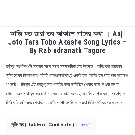
আজি যত তারা তব আকাশে গানের কথা । Aaji
TECHNOLOGY
Joto Tara Tobo Akashe Song Lyrics –
By Rabindranath Tagore
HEALTH & LIFESTYLE
রবীন্দ্র-সংগীতগুলি সময়ের সাথে সাথে সমসাময়িক হয়ে উঠেছে। কবিগুরুর অনবদ্য
in
BIOGRAPHY
Bengali
সৃষ্টির মধ্যে বিশেষ তাৎপর্যবাহী গানগুলোর মধ্যে একটি হল ‘ আজি যত তারা তব আকাশে
Lyrics
‘ গানটি। নিম্নে এই মনমুগ্ধকর গানটির কথা বা লিরিক্স শেয়ার করে দেওয়া হল যা
EDUCATIONAL
থেকে আপনারা খুব সহজেই গানের কথাগুলি সংগ্রহ করে নিতে পারবেন। তাছাড়াও
BENGALI WISHES
লিরিক্স টি কপি এবং শেয়ারও করে নিতে পারেন নিচে দেওয়া বিভিন্ন বিকল্পের মাধ্যমে।
QUOTES & CAPTIONS
সূচিপত্র ( Table of Contents )
show