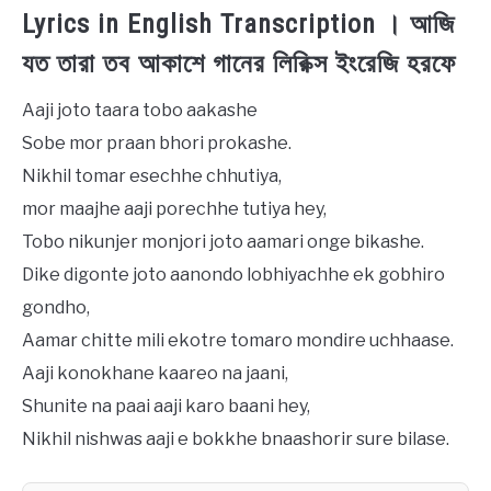
Lyrics in English Transcription । আজি
যত তারা তব আকাশে গানের লিরিক্স ইংরেজি হরফে
Aaji joto taara tobo aakashe
Sobe mor praan bhori prokashe.
Nikhil tomar esechhe chhutiya,
mor maajhe aaji porechhe tutiya hey,
Tobo nikunjer monjori joto aamari onge bikashe.
Dike digonte joto aanondo lobhiyachhe ek gobhiro
gondho,
Aamar chitte mili ekotre tomaro mondire uchhaase.
Aaji konokhane kaareo na jaani,
Shunite na paai aaji karo baani hey,
Nikhil nishwas aaji e bokkhe bnaashorir sure bilase.