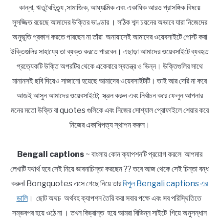
কান্না, ঋতুবৈচিত্র্য ,সামাজিক, আধ্যাত্মিক এবং একাধিক আরও প্রাসঙ্গিক বিষয়ে
সুসজ্জিত রয়েছে আমাদের উক্তির ভাণ্ডার । সঠিক শব্দ চয়নের অভাবে যারা নিজেদের
অনুভূতি প্রকাশ করতে পারছেন না তাঁরা অনায়াসেই আমাদের ওয়েবসাইটে পোস্ট করা
উক্তিগুলির সাহায্যে তা ব্যক্ত করতে পারবেন। এছাড়া আমাদের ওয়েবসাইটে ব্যবহৃত
প্রত্যেকটি উক্তি অপরটির থেকে একেবারে স্বতন্ত্র ও ভিন্ন। উক্তিগুলির সাথে
মানানসই ছবি দিয়েও সাজানো হয়েছে আমাদের ওয়েবসাইটটি। তাই আর দেরি না করে
আজই আসুন আমাদের ওয়েবসাইটে; স্ক্রল করুন এবং নির্বাচন করে ফেলুন আপনার
মনের মতো উক্তি বা quotes গুলিকে এবং নিজের সোশ্যাল প্রোফাইলে শেয়ার করে
নিজের একাধিপত্য স্থাপন করুন।
Bengali captions
~ বাংলায় কোন ক্যাপশনটি প্রয়োগ করলে আপমার
লেখাটি যথার্থ হবে সেই নিয়ে ভাবনাচিন্তা করছেন ?? তবে আজ থেকে সেই চিন্তা বন্ধ
করুন! Bongquotes এসে গেছে নিয়ে তার
বিপুল Bengali captions এর
ডালি
। ছোট অথচ অর্থবহ ক্যাপশন তৈরি করা সবার পক্ষে এবং সব পরিস্থিতিতে
সম্ভবপর হয়ে ওঠে না । তখন বিভ্রান্ত হয়ে আমরা বিভিন্ন সাইটে গিয়ে অনুসন্ধান