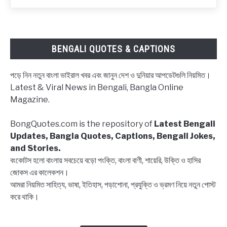
নিয়ে
ক্যাপশন,
উক্তি
|
BENGALI QUOTES & CAPTIONS
Block
status
পড়ে নিন নতুন বাংলা ভাইরাল খবর এবং জানুন দেশ ও দুনিয়ার আপডেটগুলি নিয়মিত।
Bangla,
Latest & Viral News in Bengali, Bangla Online
Block
Magazine.
list
Captions,
BongQuotes.com is the repository of
Latest Bengali
Quotes
Updates, Bangla Quotes, Captions, Bengali Jokes,
and Stories.
বংকোটস হলো বাংলায় সবচেয়ে বড়ো পংক্তি, বাংলা বাণী, শায়েরি, উক্তি ও হাসির
জোকস এর কালেকশন।
আমরা নিয়মিত সাহিত্য, ভাষা, ইতিহাস, পড়াশোনা, প্রযুক্তি ও ভ্রমণ নিয়ে নতুন পোস্ট
করে থাকি।