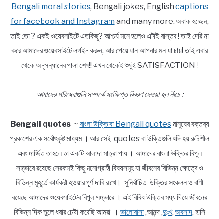
Bengali moral stories
, Bengali jokes, English
captions
for facebook and Instagram
and many more. অবাক হচ্ছেন,
তাই তো ? একই ওয়েবসাইটে এতকিছু? আশ্চর্য মনে হলেও এটাই বাস্তব ! তাই দেরি না
করে আমাদের ওয়েবসাইটে লগইন করুন, আর পেয়ে যান আপনার মন যা চায়! তাই এবার
থেকে অনুসন্ধানের পালা শেষ!! এখন থেকেই শুধুই SATISFACTION !
আমাদের পরিষেবাগুলি সম্পর্কে সংক্ষিপ্ত বিবরণ দেওয়া হল নীচে :
Bengali quotes
~
বাংলা উক্তি বা Bengali quotes
মানুষের বক্তব্য
প্রকাশের এক সর্বোৎকৃষ্ট মাধ্যম । আর সেই quotes বা উক্তিগুলি যদি হয় রুচিশীল
এবং মার্জিত তাহলে তা একটি আলাদা মাত্রা পায় । আমাদের বাংলা উক্তির বিপুল
সম্ভারে রয়েছে সেরকমই কিছু মনোগ্রাহী বিষয়সমূহ যা জীবনের বিভিন্ন ক্ষেত্রে ও
বিভিন্ন মুহূর্তে কার্যকরী হওয়ার পূর্ণ দাবি রাখে। সুনির্বাচিত উক্তির সংকলন ও বাণী
রয়েছে আমাদের ওয়েবসাইটের বিপুল সম্ভারে । এই বিবিধ উক্তির মধ্য দিয়ে জীবনের
বিভিন্ন দিক তুলে ধরার চেষ্টা করেছি আমরা ।
ভালোবাসা
,আনন্দ ,
দুঃখ
,
অবসাদ
, হাসি