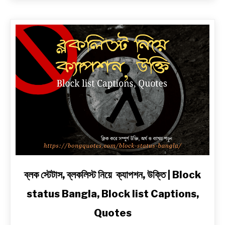
২
লাইনে
|
সেরা
প্রেম,
দুঃখ,
রোমান্টিক,
অ্যাটিটিউড
ও
2
Line
Shayari
in
Bengali
link
ব্লক স্টেটাস, ব্লকলিস্ট নিয়ে ক্যাপশন, উক্তি | Block
to
status Bangla, Block list Captions,
ব্লক
স্টেটাস,
Quotes
ব্লকলিস্ট