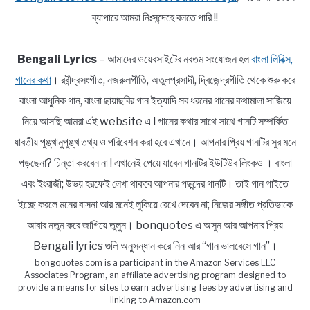
ব্যাপারে আমরা নিঃসন্দেহে বলতে পারি !!
Bengali Lyrics
– আমাদের ওয়েবসাইটের নবতম সংযোজন হল
বাংলা লিরিক্স,
গানের কথা
। রবীন্দ্রসংগীত, নজরুলগীতি, অতুলপ্রসাদী, দ্বিজেন্দ্রগীতি থেকে শুরু করে
বাংলা আধুনিক গান, বাংলা ছায়াছবির গান ইত্যাদি সব ধরনের গানের কথামালা সাজিয়ে
নিয়ে আসছি আমরা এই website এ l গানের কথার সাথে সাথে গানটি সম্পর্কিত
যাবতীয় পুঙ্খানুপুঙ্খ তথ্য ও পরিবেশন করা হবে এখানে। আপনার প্রিয় গানটির সুর মনে
পড়ছেনা? চিন্তা করবেন না ! এখানেই পেয়ে যাবেন গানটির ইউটিউব লিংকও । বাংলা
এবং ইংরাজী; উভয় হরফেই লেখা থাকবে আপনার পছন্দের গানটি। তাই গান গাইতে
ইচ্ছে করলে মনের বাসনা আর মনেই লুকিয়ে রেখে দেবেন না; নিজের সঙ্গীত প্রতিভাকে
আবার নতুন করে জাগিয়ে তুলুন। bonquotes এ অসুন আর আপনার প্রিয়
Bengali lyrics গুলি অনুসন্ধান করে নিন আর “গান ভালবেসে গান”।
bongquotes.com is a participant in the Amazon Services LLC
Associates Program, an affiliate advertising program designed to
provide a means for sites to earn advertising fees by advertising and
linking to Amazon.com