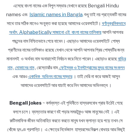
এসেছে বাংলা নামের এক বিপুল সম্ভার যেখানে রয়েছে Bengali Hindu
names এবং
Islamic names in Bangla
. শুধু তাই নয় প্রত্যেকটি নামের
সাথে তার সঠিক মানেও সংযুক্ত করা হয়েছে আমাদের ওয়েবসাইটে।
বর্ণানুক্রমিকভাবে
অর্থাৎ Alphabetically সাজানো এই বাংলা নামের তালিকায়
আপনি আপনার
পছন্দের নাম নিশ্চিতভাবে পেয়ে যাবেন। এছাড়াও আমাদের ওয়েবসাইটে পোষ্য
প্রাণীদের নামের তালিকাও রয়েছে যেখান থেকে আপনি আপনার প্রিয় পোষ্যটির জন্য
মানানসই ও অর্থবহ নাম অনায়াসেই নির্বাচন করে নিতে পারেন। এছাড়াও রয়েছে
বাড়ির
নাম
,
দোকানের নাম
, রেস্তোরাঁর নাম ,
ফেইসবুক ও ইনস্টাগ্রামের সুন্দর নামের সংকলন
এবং আরও
একাধিক অভিনব নামের সম্ভার
। তাই দেরি না করে আজই আসুন
আমাদের ওয়েবসাইটে আর যাচাই করে নিন আমাদের অভিনবত্ব ।
Bengali jokes
~ কর্মব্যস্ত এই পৃথিবীতে হাস্যরসবোধ প্রায় উঠেই গেছে
বললে চলে। ব্যস্ততার কারণে বই পড়ার সময়টুকুও আজ মানুষের নেই । এই
রুটিনমাফিক জীবন অতিবাহিত করতে করতে মানুষ যখন ক্লান্ত হয়ে পড়ে তখন সে
খোঁজে দুদণ্ড প্রশান্তি। এ ক্ষেত্রে নির্ভেজাল হাস্যরসের বিকল্প বোধহয় আর কিছুই