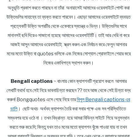
অনুভূতি প্রকাশ করতে পারছেন না তাঁরা অনায়াসেই আমাদের ওয়েবসাইটে পোস্ট করা
উক্তিগুলির সাহায্যে তা ব্যক্ত করতে পারবেন। এছাড়া আমাদের ওয়েবসাইটে ব্যবহৃত
প্রত্যেকটি উক্তি অপরটির থেকে একেবারে স্বতন্ত্র ও ভিন্ন। উক্তিগুলির সাথে
মানানসই ছবি দিয়েও সাজানো হয়েছে আমাদের ওয়েবসাইটটি। তাই আর দেরি না করে
আজই আসুন আমাদের ওয়েবসাইটে; স্ক্রল করুন এবং নির্বাচন করে ফেলুন আপনার
মনের মতো উক্তি বা quotes গুলিকে এবং নিজের সোশ্যাল প্রোফাইলে শেয়ার করে
নিজের একাধিপত্য স্থাপন করুন।
Bengali captions
~ বাংলায় কোন ক্যাপশনটি প্রয়োগ করলে আপমার
লেখাটি যথার্থ হবে সেই নিয়ে ভাবনাচিন্তা করছেন ?? তবে আজ থেকে সেই চিন্তা বন্ধ
করুন! Bongquotes এসে গেছে নিয়ে তার
বিপুল Bengali captions এর
ডালি
। ছোট অথচ অর্থবহ ক্যাপশন তৈরি করা সবার পক্ষে এবং সব পরিস্থিতিতে
সম্ভবপর হয়ে ওঠে না । তখন বিভ্রান্ত হয়ে আমরা বিভিন্ন সাইটে গিয়ে অনুসন্ধান
করতে শুরু করে দি; কিন্তু যখন তাও মনের মতো ক্যাপশন খুঁজে পাওয়া যায় না তখন
আমরা প্রায়শই বিধ্বস্ত ও অবসন্ন হয়ে পড়ি। তবে এখন থেকে এ ব্যাপারে আপনারা