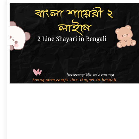
link
to
বাংলা
শায়েরী
২
লাইনে
|