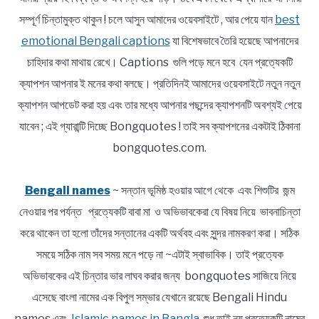
সম্পূর্ণ চিন্তামুক্ত থাকুন ! চলে আসুন আমাদের ওয়েবসাইটে , আর পেয়ে যান
best
emotional Bengali captions
যা বিশেষভাবে তৈরি হয়েছে আপনাদের
চাহিদার কথা মাথায় রেখে। Captions গুলি পড়ে মনে হবে যেন প্রত্যেকটি
ক্যাপশন আপনার ই মনের কথা বলছে। প্রতিদিনই আমাদের ওয়েবসাইটে নতুন নতুন
ক্যাপশন আপডেট করা হয় এবং তার মধ্যে আপনার পছন্দের ক্যাপশনটি অবশ্যই পেয়ে
যাবেন ; এই গ্যারান্টি দিচ্ছে Bongquotes ! তাই সব ক্যাপশনের একটাই ঠিকানা
bongquotes.com.
Bengali names
~ সন্তান ভূমিষ্ঠ হওয়ার আগে থেকে এবং শিশুটির জন্ম
নেওয়ার পর পর্যন্ত প্রত্যেকটি বাবা মা ও অভিভাবকেরা যে বিষয় নিয়ে ভাবনাচিন্তা
করে থাকেন তা হলো তাঁদের সন্তানের একটি অর্থবহ এবং সুন্দর নামকরণ করা। সঠিক
সময়ে সঠিক নাম সব সময় মনে পড়ে না ~এটাই স্বাভাবিক। তাই প্রত্যেক
অভিভাবকের এই চিন্তার ভার লাঘব করার জন্য bongquotes সাজিয়ে নিয়ে
এসেছে বাংলা নামের এক বিপুল সম্ভার যেখানে রয়েছে Bengali Hindu
names এবং
Islamic names in Bangla
. শুধু তাই নয় প্রত্যেকটি নামের