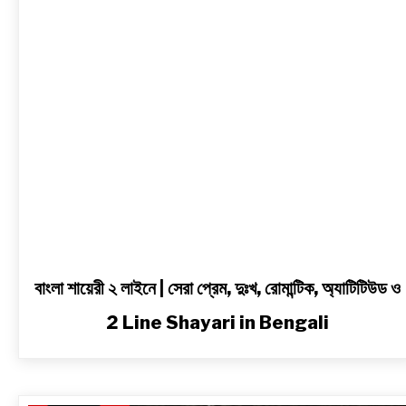
সেরা
প্রেম,
দুঃখ,
রোমান্টিক,
অ্যাটিটিউড
ও
2
Line
Shayari
in
Bengali
বাংলা শায়েরী ২ লাইনে | সেরা প্রেম, দুঃখ, রোমান্টিক, অ্যাটিটিউড ও
2 Line Shayari in Bengali