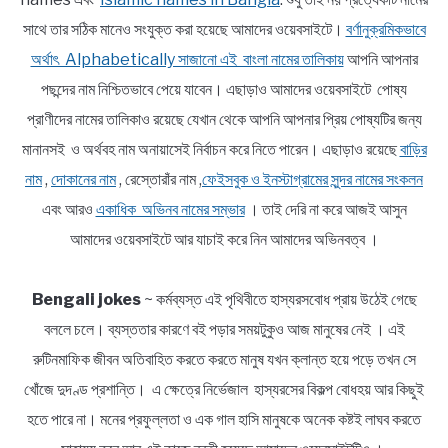
সাথে তার সঠিক মানেও সংযুক্ত করা হয়েছে আমাদের ওয়েবসাইটে।
বর্ণানুক্রমিকভাবে
অর্থাৎ Alphabetically সাজানো এই বাংলা নামের তালিকায়
আপনি আপনার
পছন্দের নাম নিশ্চিতভাবে পেয়ে যাবেন। এছাড়াও আমাদের ওয়েবসাইটে পোষ্য
প্রাণীদের নামের তালিকাও রয়েছে যেখান থেকে আপনি আপনার প্রিয় পোষ্যটির জন্য
মানানসই ও অর্থবহ নাম অনায়াসেই নির্বাচন করে নিতে পারেন। এছাড়াও রয়েছে
বাড়ির
নাম
,
দোকানের নাম
, রেস্তোরাঁর নাম ,
ফেইসবুক ও ইনস্টাগ্রামের সুন্দর নামের সংকলন
এবং আরও
একাধিক অভিনব নামের সম্ভার
। তাই দেরি না করে আজই আসুন
আমাদের ওয়েবসাইটে আর যাচাই করে নিন আমাদের অভিনবত্ব ।
Bengali jokes
~ কর্মব্যস্ত এই পৃথিবীতে হাস্যরসবোধ প্রায় উঠেই গেছে
বললে চলে। ব্যস্ততার কারণে বই পড়ার সময়টুকুও আজ মানুষের নেই । এই
রুটিনমাফিক জীবন অতিবাহিত করতে করতে মানুষ যখন ক্লান্ত হয়ে পড়ে তখন সে
খোঁজে দুদণ্ড প্রশান্তি। এ ক্ষেত্রে নির্ভেজাল হাস্যরসের বিকল্প বোধহয় আর কিছুই
হতে পারে না। মনের প্রফুল্লতা ও এক গাল হাসি মানুষকে অনেক কষ্টই লাঘব করতে