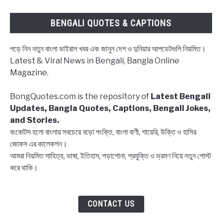
উক্তি
|
BENGALI QUOTES & CAPTIONS
Block
status
পড়ে নিন নতুন বাংলা ভাইরাল খবর এবং জানুন দেশ ও দুনিয়ার আপডেটগুলি নিয়মিত।
Bangla,
Latest & Viral News in Bengali, Bangla Online
Block
Magazine.
list
Captions,
BongQuotes.com is the repository of
Latest Bengali
Quotes
Updates, Bangla Quotes, Captions, Bengali Jokes,
and Stories.
বংকোটস হলো বাংলায় সবচেয়ে বড়ো পংক্তি, বাংলা বাণী, শায়েরি, উক্তি ও হাসির
জোকস এর কালেকশন।
আমরা নিয়মিত সাহিত্য, ভাষা, ইতিহাস, পড়াশোনা, প্রযুক্তি ও ভ্রমণ নিয়ে নতুন পোস্ট
করে থাকি।
CONTACT US