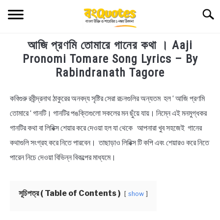
Skip
Searc
to
content
আজি প্রণমি তোমারে গানের কথা । Aaji
TECHNOLOGY
Pronomi Tomare Song Lyrics – By
Rabindranath Tagore
HEALTH & LIFESTYLE
কবিগুরু রবীন্দ্রনাথ ঠাকুরের অনবদ্য সৃষ্টির সেরা রচনগুলির অন্যতম হল ‘ আজি প্রণমি
in
BIOGRAPHY
Bengali
তোমারে ‘ গানটি। গানটির পঙক্তিগুলো সকলের মন ছুঁয়ে যায়। নিম্নে এই মনমুগ্ধকর
Lyrics
গানটির কথা বা লিরিক্স শেয়ার করে দেওয়া হল যা থেকে আপনারা খুব সহজেই গানের
EDUCATIONAL
কথাগুলি সংগ্রহ করে নিতে পারবেন। তাছাড়াও লিরিক্স টি কপি এবং শেয়ারও করে নিতে
BENGALI WISHES
পারেন নিচে দেওয়া বিভিন্ন বিকল্পের মাধ্যমে।
QUOTES & CAPTIONS
সূচিপত্র ( Table of Contents )
show
NEWS