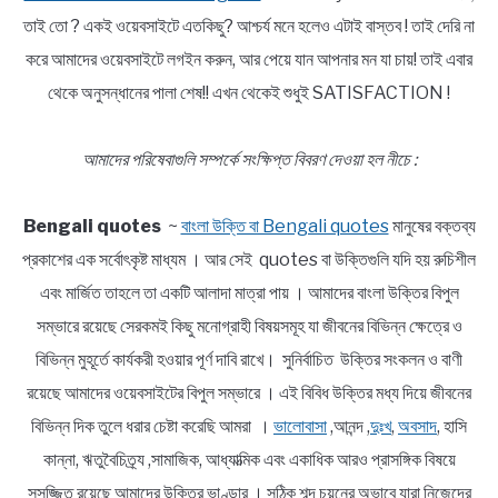
তাই তো ? একই ওয়েবসাইটে এতকিছু? আশ্চর্য মনে হলেও এটাই বাস্তব ! তাই দেরি না
করে আমাদের ওয়েবসাইটে লগইন করুন, আর পেয়ে যান আপনার মন যা চায়! তাই এবার
থেকে অনুসন্ধানের পালা শেষ!! এখন থেকেই শুধুই SATISFACTION !
আমাদের পরিষেবাগুলি সম্পর্কে সংক্ষিপ্ত বিবরণ দেওয়া হল নীচে :
Bengali quotes
~
বাংলা উক্তি বা Bengali quotes
মানুষের বক্তব্য
প্রকাশের এক সর্বোৎকৃষ্ট মাধ্যম । আর সেই quotes বা উক্তিগুলি যদি হয় রুচিশীল
এবং মার্জিত তাহলে তা একটি আলাদা মাত্রা পায় । আমাদের বাংলা উক্তির বিপুল
সম্ভারে রয়েছে সেরকমই কিছু মনোগ্রাহী বিষয়সমূহ যা জীবনের বিভিন্ন ক্ষেত্রে ও
বিভিন্ন মুহূর্তে কার্যকরী হওয়ার পূর্ণ দাবি রাখে। সুনির্বাচিত উক্তির সংকলন ও বাণী
রয়েছে আমাদের ওয়েবসাইটের বিপুল সম্ভারে । এই বিবিধ উক্তির মধ্য দিয়ে জীবনের
বিভিন্ন দিক তুলে ধরার চেষ্টা করেছি আমরা ।
ভালোবাসা
,আনন্দ ,
দুঃখ
,
অবসাদ
, হাসি
কান্না, ঋতুবৈচিত্র্য ,সামাজিক, আধ্যাত্মিক এবং একাধিক আরও প্রাসঙ্গিক বিষয়ে
সুসজ্জিত রয়েছে আমাদের উক্তির ভাণ্ডার । সঠিক শব্দ চয়নের অভাবে যারা নিজেদের