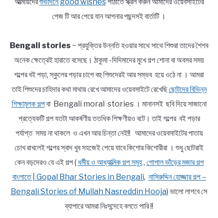
আত্মীয়দের
শুভদিনে good wishes
পাঠাতে স্ক্রল করুন আমাদের ওয়েবসাইটের
পেজ টি আর পেয়ে যান আপনার পছন্দসই বার্তাটি ।
Bengali stories
~ প্রযুক্তির উন্নতি হওয়ার সাথে সাথে শিশুরা তাদের শৈশব
অনেক ক্ষেত্রেই হারাতে বসেছে। ঠাকুমা -দিদিমাদের মুখে গল্প শোনা বা অবসর সময়
গল্পের বই পড়া, স্কুলের পড়ার চাপে বহু শিশুদেরই আর সম্ভব হয়ে ওঠে না । আমরা
তাই শিশুদের চাহিদার কথা মাথায় রেখে আমাদের ওয়েবসাইটে রেখেছি
ছোটদের বিভিন্ন
শিক্ষামূলক গল্প
বা Bengali moral stories । মানানসই ছবি দিয়ে সাজানো
প্রত্যেকটি গল্প যতটা আকর্ষণীয় ততধিক শিক্ষণীয়ও বটে। তাই গল্পের বই পড়ার
পর্যাপ্ত সময় না থাকলে ও এখন আর চিন্তা নেই!! আমাদের ওয়েবসাইটের পাতায়
চোখ রাখলেই গল্পের স্বাদ খুব সহজেই পেয়ে যাবে কিশোর কিশোরীরা । শুধু ছোটরাই
কেন বড়দেরও যে এই গল্প (
ধর্মীয় ও আধ্যাত্মিক গল্প সমূহ
,
গোপাল ভাঁড়ের মজার গল্প
বাংলাতে | Gopal Bhar Stories in Bengali
,
নাসিরুদ্দিন হোজ্জার গল্প –
Bengali Stories of Mullah Nasreddin Hooja
) ভালো লাগবে সে
ব্যাপারে আমরা নিঃসন্দেহে বলতে পারি !!