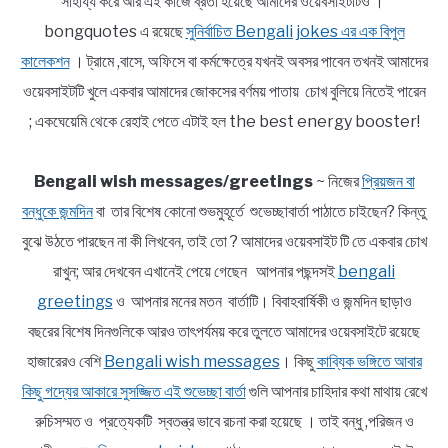
সাহায্য করে আর এই কাজে ব্রতী হয়েছে আমাদের ওয়েবসাইটটিও ।
bongquotes এ রয়েছে
সুনির্বাচিত Bengali jokes এর এক বিপুল
কালেকশন
। ট্রামে ,বাসে, অফিসে বা কর্মক্ষেত্রে যখনই অবসর পাবেন তখনই আমাদের
ওয়েবসাইটটি খুলে একবার আমাদের জোকসের বর্ণময় পাতায় চোখ বুলিয়ে নিতেই পারেন
; একঘেয়েমি থেকে রেহাই পেতে এটাই হল the best energy booster!
Bengali wish messages/greetings
~ নিজের
প্রিয়জন বা
বন্ধুকে জন্মদিন
বা তার বিশেষ কোনো শুভমুহূর্তে শুভেচ্ছাবার্তা পাঠাতে চাইছেন? কিন্তু
বুঝে উঠতে পারছেন না কী লিখবেন, তাই তো ? আমাদের ওয়েবসাইট টি তে একবার চোখ
রাখুন; আর দেখবেন এখানেই পেয়ে গেছেন আপনার পছন্দসই
bengali
greetings
ও আপনার মনের মতন বার্তাটি। বিবাহবার্ষিকী ও জন্মদিন ছাড়াও
বছরের বিশেষ দিনগুলিকে আরও তাৎপর্যময় করে তুলতে আমাদের ওয়েবসাইটে রয়েছে
হাজারেরও বেশি
Bengali wish messages
। কিছু
কাব্যিক ভঙ্গিতে আবার
কিছু গদ্যের আকারে সুসজ্জিত এই শুভেচ্ছা বার্তা
গুলি আপনার চাহিদার কথা মাথায় রেখে
রুচিসম্মত ও প্রত্যেকটি স্বতন্ত্র ভাবে রচনা করা হয়েছে । তাই বন্ধু ,পরিজন ও