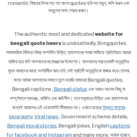
romantic বিষয়ের উপর শত শত বাংলা quotes ছবি সহ পড়ুন, কপি করুন এবং
বন্ধুদের সঙ্গে শেয়ার করুন।
The authentic most and dedicated
website for
bengali quote lovers
is undoubtedly, Bongquotes.
সমসাময়িক বিভিন্ন বিষয় সম্পর্কিত উক্তি, ক্যাপশনের পসরা সাজিয়ে প্রতিনিয়ত আমরা
হাজির হয়ে যাই আপনাদের মনোরঞ্জনের উদ্দেশ্যে। আপনাদের প্রত্যেকটি অনুভূতির
মূল্য আমাদের কাছে অপরিসীম আর তাই সেই প্রতিটি অনুভূতিকে বাঙ্ময় করে তোলার
জন্য আমরা আপনাদের সামনে তুলে ধরেছি হাজারো Bengali quotes,
Bengali captions ,
Bengali status
এবং আরও অনেক কিছু যা
সম্পূর্ণভাবে স্বতন্ত্র , মার্জিত এবং রুচিশীল। তবে শুধুমাত্র উক্তি এবং ক্যাপশনের
মধ্যেই আমাদের এই ওয়েবসাইট সীমাবদ্ধ নয়। এখানে রয়েছে
বিখ্যাত মানুষের
biography
,
Viral news
, Government scheme details,
Bengali moral stories
, Bengali jokes, English
captions
for facebook and Instagram
and many more. অবাক হচ্ছেন,