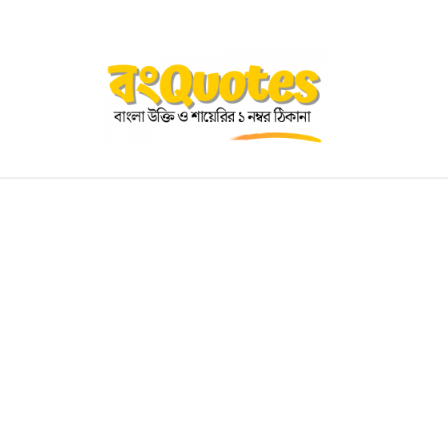
OGRAPHY
EDUCATIONAL
BENGALI WISHES
QUOT
BENGALI NAMES
BENGALI STORIES