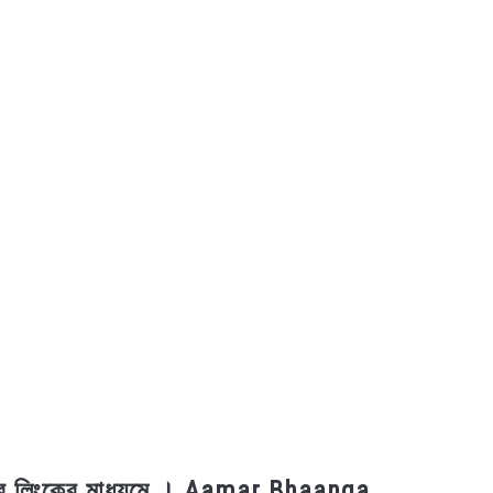
িউব লিংকের মাধ্যমে । Aamar Bhaanga