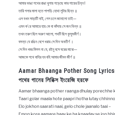
আমার ভাঙা পথের রাঙা ধুলায় পড়েছে কার পায়ের চিহ্ন !
তারি গলার মালা হতে পাপড়ি হোথা লুটায় ছিন্ন ॥
এল যখন সাড়াটি নাই, গেল চলে জানালো তাই—
এমন ক’রে আমারে হায় কে বা কাঁদায় সে জন ভিন্ন ॥
তখন তরুণ ছিল অরুণ আলো, পথটি ছিল কুসুমকীর্ণ।
বসন্ত যে রঙিন বেশে ধরায় সে দিন অবতীর্ণ ।
সে দিন খবর মিলল না যে, রইনু বসে ঘরের মাঝে—
আজকে পথে বাহির হব বহি আমার জীবন জীর্ণ ॥
Aamar Bhaanga Pother Song Lyrics i
পথের গানের লিরিক্স ইংরেজি হরফে
Aamar bhaanga pother raanga dhulay porechhe ka
Taari golar maala hote paapri hotha lutay chhinno
Elo jokhon saarati naai, gelo chole jaanalo taai –
Emon kore aamare haay ke ba knaaday se jon bhi