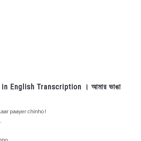
n English Transcription । আমার ভাঙা
ar paayer chinho !
.
nno.