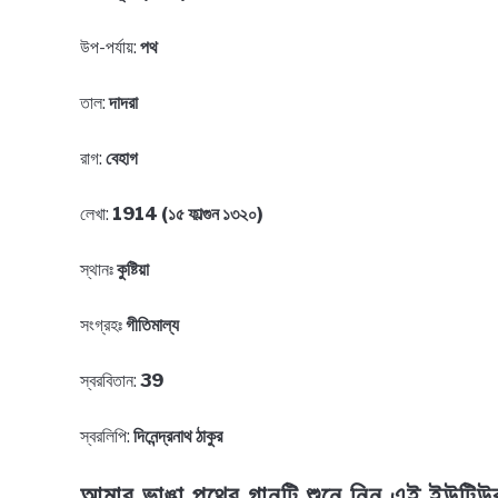
উপ-পর্যায়:
পথ
তাল:
দাদরা
রাগ:
বেহাগ
লেখা:
1914 (১৫ ফাল্গুন ১৩২০)
স্থানঃ
কুষ্টিয়া
সংগ্রহঃ
গীতিমাল্য
স্বরবিতান:
39
স্বরলিপি:
দিনেন্দ্রনাথ ঠাকুর
আমার ভাঙা পথের গানটি শুনে নিন এই ইউট