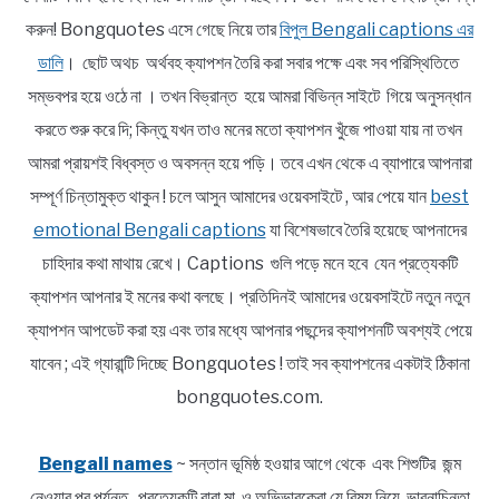
করুন! Bongquotes এসে গেছে নিয়ে তার
বিপুল Bengali captions এর
ডালি
। ছোট অথচ অর্থবহ ক্যাপশন তৈরি করা সবার পক্ষে এবং সব পরিস্থিতিতে
সম্ভবপর হয়ে ওঠে না । তখন বিভ্রান্ত হয়ে আমরা বিভিন্ন সাইটে গিয়ে অনুসন্ধান
করতে শুরু করে দি; কিন্তু যখন তাও মনের মতো ক্যাপশন খুঁজে পাওয়া যায় না তখন
আমরা প্রায়শই বিধ্বস্ত ও অবসন্ন হয়ে পড়ি। তবে এখন থেকে এ ব্যাপারে আপনারা
সম্পূর্ণ চিন্তামুক্ত থাকুন ! চলে আসুন আমাদের ওয়েবসাইটে , আর পেয়ে যান
best
emotional Bengali captions
যা বিশেষভাবে তৈরি হয়েছে আপনাদের
চাহিদার কথা মাথায় রেখে। Captions গুলি পড়ে মনে হবে যেন প্রত্যেকটি
ক্যাপশন আপনার ই মনের কথা বলছে। প্রতিদিনই আমাদের ওয়েবসাইটে নতুন নতুন
ক্যাপশন আপডেট করা হয় এবং তার মধ্যে আপনার পছন্দের ক্যাপশনটি অবশ্যই পেয়ে
যাবেন ; এই গ্যারান্টি দিচ্ছে Bongquotes ! তাই সব ক্যাপশনের একটাই ঠিকানা
bongquotes.com.
Bengali names
~ সন্তান ভূমিষ্ঠ হওয়ার আগে থেকে এবং শিশুটির জন্ম
নেওয়ার পর পর্যন্ত প্রত্যেকটি বাবা মা ও অভিভাবকেরা যে বিষয় নিয়ে ভাবনাচিন্তা