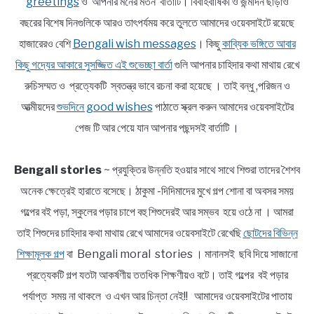
greetings
ও আপনার মনের মতন বার্তাটি। বিবাহবার্ষিকী ও জন্মদিন ছাড়াও
বছরের বিশেষ দিনগুলিকে আরও তাৎপর্যময় করে তুলতে আমাদের ওয়েবসাইটে রয়েছে
হাজারেরও বেশি
Bengali wish messages
। কিছু
কাব্যিক ভঙ্গিতে আবার
কিছু গদ্যের আকারে সুসজ্জিত এই শুভেচ্ছা বার্তা
গুলি আপনার চাহিদার কথা মাথায় রেখে
রুচিসম্মত ও প্রত্যেকটি স্বতন্ত্র ভাবে রচনা করা হয়েছে । তাই বন্ধু ,পরিজন ও
আত্মীয়দের
শুভদিনে good wishes
পাঠাতে স্ক্রল করুন আমাদের ওয়েবসাইটের
পেজ টি আর পেয়ে যান আপনার পছন্দসই বার্তাটি ।
Bengali stories
~ প্রযুক্তির উন্নতি হওয়ার সাথে সাথে শিশুরা তাদের শৈশব
অনেক ক্ষেত্রেই হারাতে বসেছে। ঠাকুমা -দিদিমাদের মুখে গল্প শোনা বা অবসর সময়
গল্পের বই পড়া, স্কুলের পড়ার চাপে বহু শিশুদেরই আর সম্ভব হয়ে ওঠে না । আমরা
তাই শিশুদের চাহিদার কথা মাথায় রেখে আমাদের ওয়েবসাইটে রেখেছি
ছোটদের বিভিন্ন
শিক্ষামূলক গল্প
বা Bengali moral stories । মানানসই ছবি দিয়ে সাজানো
প্রত্যেকটি গল্প যতটা আকর্ষণীয় ততধিক শিক্ষণীয়ও বটে। তাই গল্পের বই পড়ার
পর্যাপ্ত সময় না থাকলে ও এখন আর চিন্তা নেই!! আমাদের ওয়েবসাইটের পাতায়