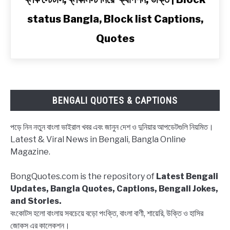
to
status Bangla, Block list Captions,
ব্লক
স্টেটাস,
Quotes
ব্লকলিস্ট
নিয়ে
ক্যাপশন,
উক্তি
|
BENGALI QUOTES & CAPTIONS
Block
status
পড়ে নিন নতুন বাংলা ভাইরাল খবর এবং জানুন দেশ ও দুনিয়ার আপডেটগুলি নিয়মিত।
Bangla,
Latest & Viral News in Bengali, Bangla Online
Block
Magazine.
list
Captions,
BongQuotes.com is the repository of
Latest Bengali
Quotes
Updates, Bangla Quotes, Captions, Bengali Jokes,
and Stories.
বংকোটস হলো বাংলায় সবচেয়ে বড়ো পংক্তি, বাংলা বাণী, শায়েরি, উক্তি ও হাসির
জোকস এর কালেকশন।