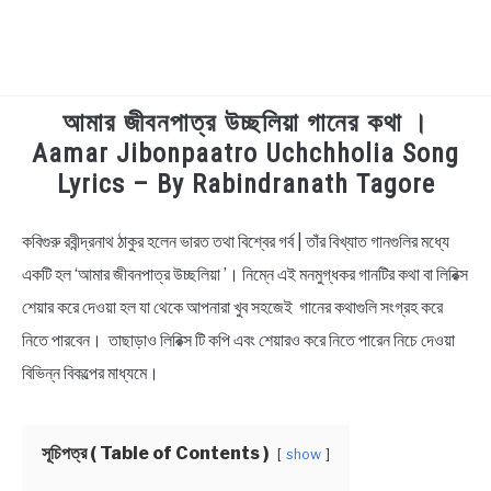
আমার জীবনপাত্র উচ্ছলিয়া গানের কথা ।
TECHNOLOGY
Aamar Jibonpaatro Uchchholia Song
Lyrics – By Rabindranath Tagore
HEALTH & LIFESTYLE
কবিগুরু রবীন্দ্রনাথ ঠাকুর হলেন ভারত তথা বিশ্বের গর্ব | তাঁর বিখ্যাত গানগুলির মধ্যে
in
BIOGRAPHY
Bengali
একটি হল ‘আমার জীবনপাত্র উচ্ছলিয়া ’। নিম্নে এই মনমুগ্ধকর গানটির কথা বা লিরিক্স
Lyrics
শেয়ার করে দেওয়া হল যা থেকে আপনারা খুব সহজেই গানের কথাগুলি সংগ্রহ করে
EDUCATIONAL
নিতে পারবেন। তাছাড়াও লিরিক্স টি কপি এবং শেয়ারও করে নিতে পারেন নিচে দেওয়া
BENGALI WISHES
বিভিন্ন বিকল্পের মাধ্যমে।
QUOTES & CAPTIONS
সূচিপত্র ( Table of Contents )
show