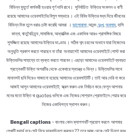
বিভিন্ন মুহূর্তে কার্যকরী হওয়ার পূর্ণ দাবি রাখে। সুনির্বাচিত উক্তির সংকলন ও বাণী
রয়েছে আমাদের ওয়েবসাইটের বিপুল সম্ভারে । এই বিবিধ উক্তির মধ্য দিয়ে জীবনের
বিভিন্ন দিক তুলে ধরার চেষ্টা করেছি আমরা ।
ভালোবাসা
,আনন্দ ,
দুঃখ
,
অবসাদ
, হাসি
কান্না, ঋতুবৈচিত্র্য ,সামাজিক, আধ্যাত্মিক এবং একাধিক আরও প্রাসঙ্গিক বিষয়ে
সুসজ্জিত রয়েছে আমাদের উক্তির ভাণ্ডার । সঠিক শব্দ চয়নের অভাবে যারা নিজেদের
অনুভূতি প্রকাশ করতে পারছেন না তাঁরা অনায়াসেই আমাদের ওয়েবসাইটে পোস্ট করা
উক্তিগুলির সাহায্যে তা ব্যক্ত করতে পারবেন। এছাড়া আমাদের ওয়েবসাইটে ব্যবহৃত
প্রত্যেকটি উক্তি অপরটির থেকে একেবারে স্বতন্ত্র ও ভিন্ন। উক্তিগুলির সাথে
মানানসই ছবি দিয়েও সাজানো হয়েছে আমাদের ওয়েবসাইটটি। তাই আর দেরি না করে
আজই আসুন আমাদের ওয়েবসাইটে; স্ক্রল করুন এবং নির্বাচন করে ফেলুন আপনার
মনের মতো উক্তি বা quotes গুলিকে এবং নিজের সোশ্যাল প্রোফাইলে শেয়ার করে
নিজের একাধিপত্য স্থাপন করুন।
Bengali captions
~ বাংলায় কোন ক্যাপশনটি প্রয়োগ করলে আপমার
লেখাটি যথার্থ হবে সেই নিয়ে ভাবনাচিন্তা করছেন ?? তবে আজ থেকে সেই চিন্তা বন্ধ