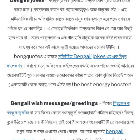
Bengali jokes
~ কর্মব্যস্ত এই পৃথিবীতে হাস্যরসবোধ প্রায় উঠেই গেছে
বললে চলে। ব্যস্ততার কারণে বই পড়ার সময়টুকুও আজ মানুষের নেই । এই
রুটিনমাফিক জীবন অতিবাহিত করতে করতে মানুষ যখন ক্লান্ত হয়ে পড়ে তখন সে
খোঁজে দুদণ্ড প্রশান্তি। এ ক্ষেত্রে নির্ভেজাল হাস্যরসের বিকল্প বোধহয় আর কিছুই
হতে পারে না। মনের প্রফুল্লতা ও এক গাল হাসি মানুষকে অনেক কষ্টই লাঘব করতে
সাহায্য করে আর এই কাজে ব্রতী হয়েছে আমাদের ওয়েবসাইটটিও ।
bongquotes এ রয়েছে
সুনির্বাচিত Bengali jokes এর এক বিপুল
কালেকশন
। ট্রামে ,বাসে, অফিসে বা কর্মক্ষেত্রে যখনই অবসর পাবেন তখনই আমাদের
ওয়েবসাইটটি খুলে একবার আমাদের জোকসের বর্ণময় পাতায় চোখ বুলিয়ে নিতেই পারেন
; একঘেয়েমি থেকে রেহাই পেতে এটাই হল the best energy booster!
Bengali wish messages/greetings
~ নিজের
প্রিয়জন বা
বন্ধুকে জন্মদিন
বা তার বিশেষ কোনো শুভমুহূর্তে শুভেচ্ছাবার্তা পাঠাতে চাইছেন? কিন্তু
বুঝে উঠতে পারছেন না কী লিখবেন, তাই তো ? আমাদের ওয়েবসাইট টি তে একবার চোখ
রাখুন; আর দেখবেন এখানেই পেয়ে গেছেন আপনার পছন্দসই
bengali