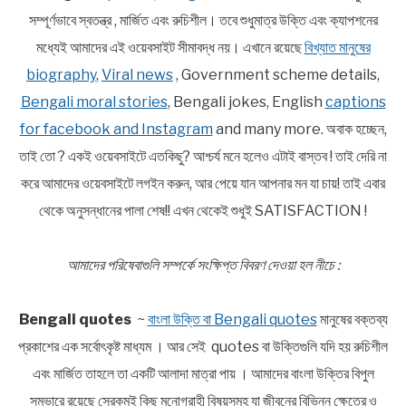
সম্পূর্ণভাবে স্বতন্ত্র , মার্জিত এবং রুচিশীল। তবে শুধুমাত্র উক্তি এবং ক্যাপশনের
মধ্যেই আমাদের এই ওয়েবসাইট সীমাবদ্ধ নয়। এখানে রয়েছে
বিখ্যাত মানুষের
biography
,
Viral news
, Government scheme details,
Bengali moral stories
, Bengali jokes, English
captions
for facebook and Instagram
and many more. অবাক হচ্ছেন,
তাই তো ? একই ওয়েবসাইটে এতকিছু? আশ্চর্য মনে হলেও এটাই বাস্তব ! তাই দেরি না
করে আমাদের ওয়েবসাইটে লগইন করুন, আর পেয়ে যান আপনার মন যা চায়! তাই এবার
থেকে অনুসন্ধানের পালা শেষ!! এখন থেকেই শুধুই SATISFACTION !
আমাদের পরিষেবাগুলি সম্পর্কে সংক্ষিপ্ত বিবরণ দেওয়া হল নীচে :
Bengali quotes
~
বাংলা উক্তি বা Bengali quotes
মানুষের বক্তব্য
প্রকাশের এক সর্বোৎকৃষ্ট মাধ্যম । আর সেই quotes বা উক্তিগুলি যদি হয় রুচিশীল
এবং মার্জিত তাহলে তা একটি আলাদা মাত্রা পায় । আমাদের বাংলা উক্তির বিপুল
সম্ভারে রয়েছে সেরকমই কিছু মনোগ্রাহী বিষয়সমূহ যা জীবনের বিভিন্ন ক্ষেত্রে ও