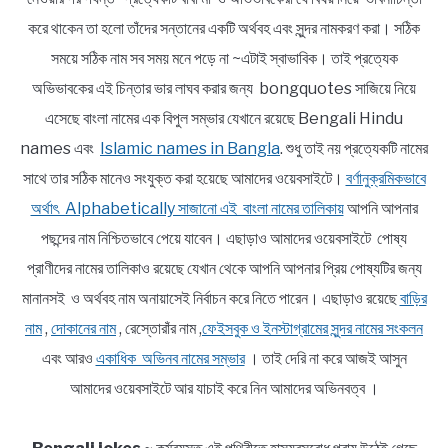
করে থাকেন তা হলো তাঁদের সন্তানের একটি অর্থবহ এবং সুন্দর নামকরণ করা। সঠিক
সময়ে সঠিক নাম সব সময় মনে পড়ে না ~এটাই স্বাভাবিক। তাই প্রত্যেক
অভিভাবকের এই চিন্তার ভার লাঘব করার জন্য bongquotes সাজিয়ে নিয়ে
এসেছে বাংলা নামের এক বিপুল সম্ভার যেখানে রয়েছে Bengali Hindu
names এবং
Islamic names in Bangla
. শুধু তাই নয় প্রত্যেকটি নামের
সাথে তার সঠিক মানেও সংযুক্ত করা হয়েছে আমাদের ওয়েবসাইটে।
বর্ণানুক্রমিকভাবে
অর্থাৎ Alphabetically সাজানো এই বাংলা নামের তালিকায়
আপনি আপনার
পছন্দের নাম নিশ্চিতভাবে পেয়ে যাবেন। এছাড়াও আমাদের ওয়েবসাইটে পোষ্য
প্রাণীদের নামের তালিকাও রয়েছে যেখান থেকে আপনি আপনার প্রিয় পোষ্যটির জন্য
মানানসই ও অর্থবহ নাম অনায়াসেই নির্বাচন করে নিতে পারেন। এছাড়াও রয়েছে
বাড়ির
নাম
,
দোকানের নাম
, রেস্তোরাঁর নাম ,
ফেইসবুক ও ইনস্টাগ্রামের সুন্দর নামের সংকলন
এবং আরও
একাধিক অভিনব নামের সম্ভার
। তাই দেরি না করে আজই আসুন
আমাদের ওয়েবসাইটে আর যাচাই করে নিন আমাদের অভিনবত্ব ।