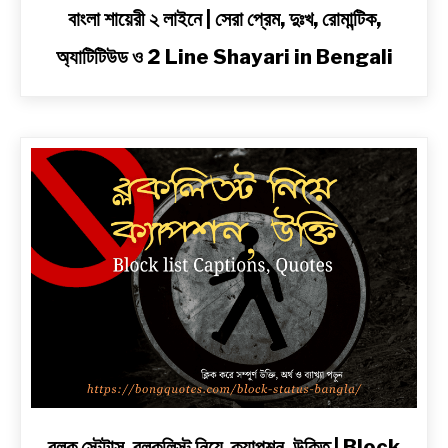
link
বাংলা শায়েরী ২ লাইনে | সেরা প্রেম, দুঃখ, রোমান্টিক,
to
অ্যাটিটিউড ও 2 Line Shayari in Bengali
বাংলা
শায়েরী
২
লাইনে
|
সেরা
প্রেম,
দুঃখ,
রোমান্টিক,
অ্যাটিটিউড
ও
2
Line
Shayari
in
Bengali
link
ব্লক স্টেটাস, ব্লকলিস্ট নিয়ে ক্যাপশন, উক্তি | Block