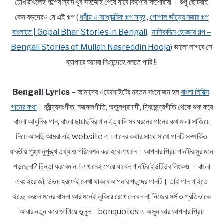
চোখ রাখলেই গল্পের স্বাদ খুব সহজেই পেয়ে যাবে কিশোর কিশোরীরা । শুধু ছোটরাই
কেন বড়দেরও যে এই গল্প (
ধর্মীয় ও আধ্যাত্মিক গল্প সমূহ
,
গোপাল ভাঁড়ের মজার গল্প
বাংলাতে | Gopal Bhar Stories in Bengali
,
নাসিরুদ্দিন হোজ্জার গল্প –
Bengali Stories of Mullah Nasreddin Hooja
) ভালো লাগবে সে
ব্যাপারে আমরা নিঃসন্দেহে বলতে পারি !!
Bengali Lyrics
– আমাদের ওয়েবসাইটের নবতম সংযোজন হল
বাংলা লিরিক্স,
গানের কথা
। রবীন্দ্রসংগীত, নজরুলগীতি, অতুলপ্রসাদী, দ্বিজেন্দ্রগীতি থেকে শুরু করে
বাংলা আধুনিক গান, বাংলা ছায়াছবির গান ইত্যাদি সব ধরনের গানের কথামালা সাজিয়ে
নিয়ে আসছি আমরা এই website এ l গানের কথার সাথে সাথে গানটি সম্পর্কিত
যাবতীয় পুঙ্খানুপুঙ্খ তথ্য ও পরিবেশন করা হবে এখানে। আপনার প্রিয় গানটির সুর মনে
পড়ছেনা? চিন্তা করবেন না ! এখানেই পেয়ে যাবেন গানটির ইউটিউব লিংকও । বাংলা
এবং ইংরাজী; উভয় হরফেই লেখা থাকবে আপনার পছন্দের গানটি। তাই গান গাইতে
ইচ্ছে করলে মনের বাসনা আর মনেই লুকিয়ে রেখে দেবেন না; নিজের সঙ্গীত প্রতিভাকে
আবার নতুন করে জাগিয়ে তুলুন। bonquotes এ অসুন আর আপনার প্রিয়