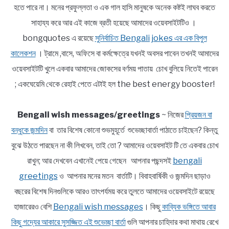
হতে পারে না। মনের প্রফুল্লতা ও এক গাল হাসি মানুষকে অনেক কষ্টই লাঘব করতে
সাহায্য করে আর এই কাজে ব্রতী হয়েছে আমাদের ওয়েবসাইটটিও ।
bongquotes এ রয়েছে
সুনির্বাচিত Bengali jokes এর এক বিপুল
কালেকশন
। ট্রামে ,বাসে, অফিসে বা কর্মক্ষেত্রে যখনই অবসর পাবেন তখনই আমাদের
ওয়েবসাইটটি খুলে একবার আমাদের জোকসের বর্ণময় পাতায় চোখ বুলিয়ে নিতেই পারেন
; একঘেয়েমি থেকে রেহাই পেতে এটাই হল the best energy booster!
Bengali wish messages/greetings
~ নিজের
প্রিয়জন বা
বন্ধুকে জন্মদিন
বা তার বিশেষ কোনো শুভমুহূর্তে শুভেচ্ছাবার্তা পাঠাতে চাইছেন? কিন্তু
বুঝে উঠতে পারছেন না কী লিখবেন, তাই তো ? আমাদের ওয়েবসাইট টি তে একবার চোখ
রাখুন; আর দেখবেন এখানেই পেয়ে গেছেন আপনার পছন্দসই
bengali
greetings
ও আপনার মনের মতন বার্তাটি। বিবাহবার্ষিকী ও জন্মদিন ছাড়াও
বছরের বিশেষ দিনগুলিকে আরও তাৎপর্যময় করে তুলতে আমাদের ওয়েবসাইটে রয়েছে
হাজারেরও বেশি
Bengali wish messages
। কিছু
কাব্যিক ভঙ্গিতে আবার
কিছু গদ্যের আকারে সুসজ্জিত এই শুভেচ্ছা বার্তা
গুলি আপনার চাহিদার কথা মাথায় রেখে