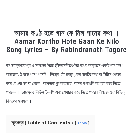
আমার কণ্ঠ হতে গান কে নিল গানের কথা ।
TECHNOLOGY
Aamar Kontho Hote Gaan Ke Nilo
Song Lyrics – By Rabindranath Tagore
HEALTH & LIFESTYLE
বহু উল্লেখযােগ্য ও সকলের প্রিয় রবীন্দ্রসঙ্গীতগুলির মধ্যে অন্যতম একটি গান হল ‘
in
BIOGRAPHY
Bengali
আমার কণ্ঠ হতে গান ‘ গানটি। নিম্নে এই মনমুগ্ধকর গানটির কথা বা লিরিক্স শেয়ার
Lyrics
করে দেওয়া হল যা থেকে আপনারা খুব সহজেই গানের কথাগুলি সংগ্রহ করে নিতে
EDUCATIONAL
পারবেন। তাছাড়াও লিরিক্স টি কপি এবং শেয়ারও করে নিতে পারেন নিচে দেওয়া বিভিন্ন
BENGALI WISHES
বিকল্পের মাধ্যমে।
QUOTES & CAPTIONS
সূচিপত্র ( Table of Contents )
show