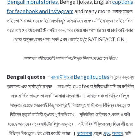
Bengali moral stories
, Bengali jokes, English
captions
for facebook and Instagram
and many more. অবাক হচ্ছেন,
তাই তো ? একই ওয়েবসাইটে এতকিছু? আশ্চর্য মনে হলেও এটাই বাস্তব ! তাই দেরি না
করে আমাদের ওয়েবসাইটে লগইন করুন, আর পেয়ে যান আপনার মন যা চায়! তাই এবার
থেকে অনুসন্ধানের পালা শেষ!! এখন থেকেই শুধুই SATISFACTION !
আমাদের পরিষেবাগুলি সম্পর্কে সংক্ষিপ্ত বিবরণ দেওয়া হল নীচে :
Bengali quotes
~
বাংলা উক্তি বা Bengali quotes
মানুষের বক্তব্য
প্রকাশের এক সর্বোৎকৃষ্ট মাধ্যম । আর সেই quotes বা উক্তিগুলি যদি হয় রুচিশীল
এবং মার্জিত তাহলে তা একটি আলাদা মাত্রা পায় । আমাদের বাংলা উক্তির বিপুল
সম্ভারে রয়েছে সেরকমই কিছু মনোগ্রাহী বিষয়সমূহ যা জীবনের বিভিন্ন ক্ষেত্রে ও
বিভিন্ন মুহূর্তে কার্যকরী হওয়ার পূর্ণ দাবি রাখে। সুনির্বাচিত উক্তির সংকলন ও বাণী
রয়েছে আমাদের ওয়েবসাইটের বিপুল সম্ভারে । এই বিবিধ উক্তির মধ্য দিয়ে জীবনের
বিভিন্ন দিক তুলে ধরার চেষ্টা করেছি আমরা ।
ভালোবাসা
,আনন্দ ,
দুঃখ
,
অবসাদ
, হাসি