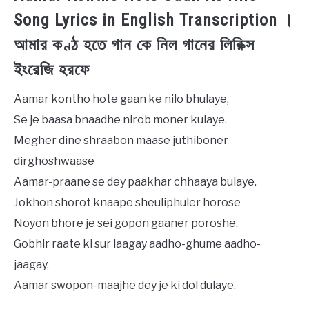
Song Lyrics in English Transcription ।
আমার কণ্ঠ হতে গান কে নিল গানের লিরিক্স
ইংরেজি হরফে
Aamar kontho hote gaan ke nilo bhulaye,
Se je baasa bnaadhe nirob moner kulaye.
Megher dine shraabon maase juthiboner
dirghoshwaase
Aamar-praane se dey paakhar chhaaya bulaye.
Jokhon shorot knaape sheuliphuler horose
Noyon bhore je sei gopon gaaner poroshe.
Gobhir raate ki sur laagay aadho-ghume aadho-
jaagay,
Aamar swopon-maajhe dey je ki dol dulaye.