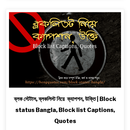
২
লাইনে
|
সেরা
প্রেম,
দুঃখ,
রোমান্টিক,
অ্যাটিটিউড
ও
2
Line
Shayari
in
Bengali
link
ব্লক স্টেটাস, ব্লকলিস্ট নিয়ে ক্যাপশন, উক্তি | Block
to
status Bangla, Block list Captions,
ব্লক
স্টেটাস,
Quotes
ব্লকলিস্ট