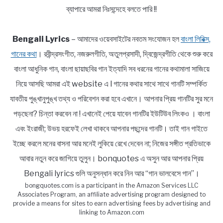
ব্যাপারে আমরা নিঃসন্দেহে বলতে পারি !!
Bengali Lyrics
– আমাদের ওয়েবসাইটের নবতম সংযোজন হল
বাংলা লিরিক্স,
গানের কথা
। রবীন্দ্রসংগীত, নজরুলগীতি, অতুলপ্রসাদী, দ্বিজেন্দ্রগীতি থেকে শুরু করে
বাংলা আধুনিক গান, বাংলা ছায়াছবির গান ইত্যাদি সব ধরনের গানের কথামালা সাজিয়ে
নিয়ে আসছি আমরা এই website এ l গানের কথার সাথে সাথে গানটি সম্পর্কিত
যাবতীয় পুঙ্খানুপুঙ্খ তথ্য ও পরিবেশন করা হবে এখানে। আপনার প্রিয় গানটির সুর মনে
পড়ছেনা? চিন্তা করবেন না ! এখানেই পেয়ে যাবেন গানটির ইউটিউব লিংকও । বাংলা
এবং ইংরাজী; উভয় হরফেই লেখা থাকবে আপনার পছন্দের গানটি। তাই গান গাইতে
ইচ্ছে করলে মনের বাসনা আর মনেই লুকিয়ে রেখে দেবেন না; নিজের সঙ্গীত প্রতিভাকে
আবার নতুন করে জাগিয়ে তুলুন। bonquotes এ অসুন আর আপনার প্রিয়
Bengali lyrics গুলি অনুসন্ধান করে নিন আর “গান ভালবেসে গান”।
bongquotes.com is a participant in the Amazon Services LLC
Associates Program, an affiliate advertising program designed to
provide a means for sites to earn advertising fees by advertising and
linking to Amazon.com