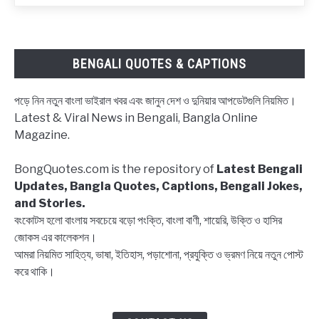
নিয়ে
ক্যাপশন,
উক্তি
|
BENGALI QUOTES & CAPTIONS
Block
status
পড়ে নিন নতুন বাংলা ভাইরাল খবর এবং জানুন দেশ ও দুনিয়ার আপডেটগুলি নিয়মিত।
Bangla,
Latest & Viral News in Bengali, Bangla Online
Block
Magazine.
list
Captions,
BongQuotes.com is the repository of
Latest Bengali
Quotes
Updates, Bangla Quotes, Captions, Bengali Jokes,
and Stories.
বংকোটস হলো বাংলায় সবচেয়ে বড়ো পংক্তি, বাংলা বাণী, শায়েরি, উক্তি ও হাসির
জোকস এর কালেকশন।
আমরা নিয়মিত সাহিত্য, ভাষা, ইতিহাস, পড়াশোনা, প্রযুক্তি ও ভ্রমণ নিয়ে নতুন পোস্ট
করে থাকি।