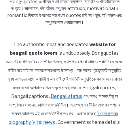
BongQuotes-এ পাবেন বাংলা উক্তি, ক্যাপশন, স্ট্যাটাস ও শায়েরীর বিশাল
সংগ্রহ। ভালোবাসা, কষ্ট, জীবন, বন্ধুত্ব, attitude, motivational ও
romantic বিষয়ের উপর শত শত বাংলা quotes ছবি সহ পড়ুন, কপি করুন এবং
বন্ধুদের সঙ্গে শেয়ার করুন।
The authentic most and dedicated
website for
bengali quote lovers
is undoubtedly, Bongquotes.
সমসাময়িক বিভিন্ন বিষয় সম্পর্কিত উক্তি, ক্যাপশনের পসরা সাজিয়ে প্রতিনিয়ত আমরা
হাজির হয়ে যাই আপনাদের মনোরঞ্জনের উদ্দেশ্যে। আপনাদের প্রত্যেকটি অনুভূতির
মূল্য আমাদের কাছে অপরিসীম আর তাই সেই প্রতিটি অনুভূতিকে বাঙ্ময় করে তোলার
জন্য আমরা আপনাদের সামনে তুলে ধরেছি হাজারো Bengali quotes,
Bengali captions ,
Bengali status
এবং আরও অনেক কিছু যা
সম্পূর্ণভাবে স্বতন্ত্র , মার্জিত এবং রুচিশীল। তবে শুধুমাত্র উক্তি এবং ক্যাপশনের
মধ্যেই আমাদের এই ওয়েবসাইট সীমাবদ্ধ নয়। এখানে রয়েছে
বিখ্যাত মানুষের
biography
,
Viral news
, Government scheme details,