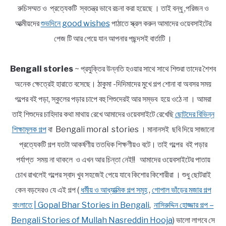
রুচিসম্মত ও প্রত্যেকটি স্বতন্ত্র ভাবে রচনা করা হয়েছে । তাই বন্ধু ,পরিজন ও
আত্মীয়দের
শুভদিনে good wishes
পাঠাতে স্ক্রল করুন আমাদের ওয়েবসাইটের
পেজ টি আর পেয়ে যান আপনার পছন্দসই বার্তাটি ।
Bengali stories
~ প্রযুক্তির উন্নতি হওয়ার সাথে সাথে শিশুরা তাদের শৈশব
অনেক ক্ষেত্রেই হারাতে বসেছে। ঠাকুমা -দিদিমাদের মুখে গল্প শোনা বা অবসর সময়
গল্পের বই পড়া, স্কুলের পড়ার চাপে বহু শিশুদেরই আর সম্ভব হয়ে ওঠে না । আমরা
তাই শিশুদের চাহিদার কথা মাথায় রেখে আমাদের ওয়েবসাইটে রেখেছি
ছোটদের বিভিন্ন
শিক্ষামূলক গল্প
বা Bengali moral stories । মানানসই ছবি দিয়ে সাজানো
প্রত্যেকটি গল্প যতটা আকর্ষণীয় ততধিক শিক্ষণীয়ও বটে। তাই গল্পের বই পড়ার
পর্যাপ্ত সময় না থাকলে ও এখন আর চিন্তা নেই!! আমাদের ওয়েবসাইটের পাতায়
চোখ রাখলেই গল্পের স্বাদ খুব সহজেই পেয়ে যাবে কিশোর কিশোরীরা । শুধু ছোটরাই
কেন বড়দেরও যে এই গল্প (
ধর্মীয় ও আধ্যাত্মিক গল্প সমূহ
,
গোপাল ভাঁড়ের মজার গল্প
বাংলাতে | Gopal Bhar Stories in Bengali
,
নাসিরুদ্দিন হোজ্জার গল্প –
Bengali Stories of Mullah Nasreddin Hooja
) ভালো লাগবে সে