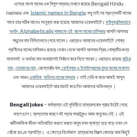
এসেছে বাংলা নামের এক বিপুল সম্ভার যেখানে রয়েছে Bengali Hindu
names এবং
Islamic names in Bangla
. শুধু তাই নয় প্রত্যেকটি নামের
সাথে তার সঠিক মানেও সংযুক্ত করা হয়েছে আমাদের ওয়েবসাইটে।
বর্ণানুক্রমিকভাবে
অর্থাৎ Alphabetically সাজানো এই বাংলা নামের তালিকায়
আপনি আপনার
পছন্দের নাম নিশ্চিতভাবে পেয়ে যাবেন। এছাড়াও আমাদের ওয়েবসাইটে পোষ্য
প্রাণীদের নামের তালিকাও রয়েছে যেখান থেকে আপনি আপনার প্রিয় পোষ্যটির জন্য
মানানসই ও অর্থবহ নাম অনায়াসেই নির্বাচন করে নিতে পারেন। এছাড়াও রয়েছে
বাড়ির
নাম
,
দোকানের নাম
, রেস্তোরাঁর নাম ,
ফেইসবুক ও ইনস্টাগ্রামের সুন্দর নামের সংকলন
এবং আরও
একাধিক অভিনব নামের সম্ভার
। তাই দেরি না করে আজই আসুন
আমাদের ওয়েবসাইটে আর যাচাই করে নিন আমাদের অভিনবত্ব ।
Bengali jokes
~ কর্মব্যস্ত এই পৃথিবীতে হাস্যরসবোধ প্রায় উঠেই গেছে
বললে চলে। ব্যস্ততার কারণে বই পড়ার সময়টুকুও আজ মানুষের নেই । এই
রুটিনমাফিক জীবন অতিবাহিত করতে করতে মানুষ যখন ক্লান্ত হয়ে পড়ে তখন সে
খোঁজে দুদণ্ড প্রশান্তি। এ ক্ষেত্রে নির্ভেজাল হাস্যরসের বিকল্প বোধহয় আর কিছুই