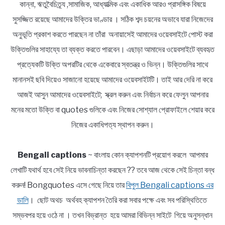
কান্না, ঋতুবৈচিত্র্য ,সামাজিক, আধ্যাত্মিক এবং একাধিক আরও প্রাসঙ্গিক বিষয়ে
সুসজ্জিত রয়েছে আমাদের উক্তির ভাণ্ডার । সঠিক শব্দ চয়নের অভাবে যারা নিজেদের
অনুভূতি প্রকাশ করতে পারছেন না তাঁরা অনায়াসেই আমাদের ওয়েবসাইটে পোস্ট করা
উক্তিগুলির সাহায্যে তা ব্যক্ত করতে পারবেন। এছাড়া আমাদের ওয়েবসাইটে ব্যবহৃত
প্রত্যেকটি উক্তি অপরটির থেকে একেবারে স্বতন্ত্র ও ভিন্ন। উক্তিগুলির সাথে
মানানসই ছবি দিয়েও সাজানো হয়েছে আমাদের ওয়েবসাইটটি। তাই আর দেরি না করে
আজই আসুন আমাদের ওয়েবসাইটে; স্ক্রল করুন এবং নির্বাচন করে ফেলুন আপনার
মনের মতো উক্তি বা quotes গুলিকে এবং নিজের সোশ্যাল প্রোফাইলে শেয়ার করে
নিজের একাধিপত্য স্থাপন করুন।
Bengali captions
~ বাংলায় কোন ক্যাপশনটি প্রয়োগ করলে আপমার
লেখাটি যথার্থ হবে সেই নিয়ে ভাবনাচিন্তা করছেন ?? তবে আজ থেকে সেই চিন্তা বন্ধ
করুন! Bongquotes এসে গেছে নিয়ে তার
বিপুল Bengali captions এর
ডালি
। ছোট অথচ অর্থবহ ক্যাপশন তৈরি করা সবার পক্ষে এবং সব পরিস্থিতিতে
সম্ভবপর হয়ে ওঠে না । তখন বিভ্রান্ত হয়ে আমরা বিভিন্ন সাইটে গিয়ে অনুসন্ধান