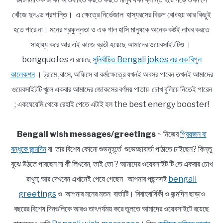
খোঁজে দুদণ্ড প্রশান্তি। এ ক্ষেত্রে নির্ভেজাল হাস্যরসের বিকল্প বোধহয় আর কিছুই
হতে পারে না। মনের প্রফুল্লতা ও এক গাল হাসি মানুষকে অনেক কষ্টই লাঘব করতে
সাহায্য করে আর এই কাজে ব্রতী হয়েছে আমাদের ওয়েবসাইটটিও ।
bongquotes এ রয়েছে
সুনির্বাচিত Bengali jokes এর এক বিপুল
কালেকশন
। ট্রামে ,বাসে, অফিসে বা কর্মক্ষেত্রে যখনই অবসর পাবেন তখনই আমাদের
ওয়েবসাইটটি খুলে একবার আমাদের জোকসের বর্ণময় পাতায় চোখ বুলিয়ে নিতেই পারেন
; একঘেয়েমি থেকে রেহাই পেতে এটাই হল the best energy booster!
Bengali wish messages/greetings
~ নিজের
প্রিয়জন বা
বন্ধুকে জন্মদিন
বা তার বিশেষ কোনো শুভমুহূর্তে শুভেচ্ছাবার্তা পাঠাতে চাইছেন? কিন্তু
বুঝে উঠতে পারছেন না কী লিখবেন, তাই তো ? আমাদের ওয়েবসাইট টি তে একবার চোখ
রাখুন; আর দেখবেন এখানেই পেয়ে গেছেন আপনার পছন্দসই
bengali
greetings
ও আপনার মনের মতন বার্তাটি। বিবাহবার্ষিকী ও জন্মদিন ছাড়াও
বছরের বিশেষ দিনগুলিকে আরও তাৎপর্যময় করে তুলতে আমাদের ওয়েবসাইটে রয়েছে