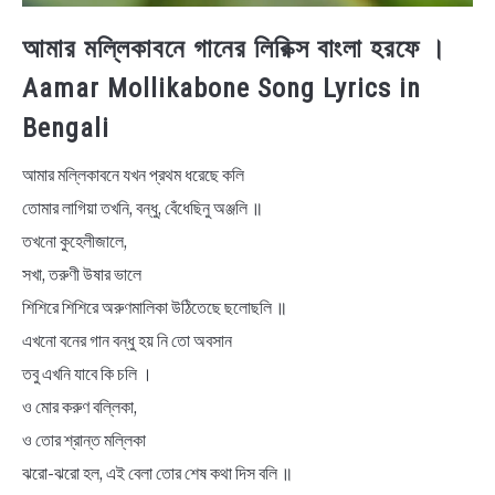
আমার মল্লিকাবনে গানের লিরিক্স বাংলা হরফে ।
Aamar Mollikabone Song Lyrics in
Bengali
আমার মল্লিকাবনে যখন প্রথম ধরেছে কলি
তোমার লাগিয়া তখনি, বন্ধু, বেঁধেছিনু অঞ্জলি ॥
তখনো কুহেলীজালে,
সখা, তরুণী উষার ভালে
শিশিরে শিশিরে অরুণমালিকা উঠিতেছে ছলোছলি ॥
এখনো বনের গান বন্ধু হয় নি তো অবসান
তবু এখনি যাবে কি চলি ।
ও মোর করুণ বল্লিকা,
ও তোর শ্রান্ত মল্লিকা
ঝরো-ঝরো হল, এই বেলা তোর শেষ কথা দিস বলি ॥