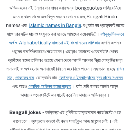
অভিভাবকের এই চিন্তার ভার লাঘব করার জন্য bongquotes সাজিয়ে নিয়ে
এসেছে বাংলা নামের এক বিপুল সম্ভার যেখানে রয়েছে Bengali Hindu
names এবং
Islamic names in Bangla
. শুধু তাই নয় প্রত্যেকটি নামের
সাথে তার সঠিক মানেও সংযুক্ত করা হয়েছে আমাদের ওয়েবসাইটে।
বর্ণানুক্রমিকভাবে
অর্থাৎ Alphabetically সাজানো এই বাংলা নামের তালিকায়
আপনি আপনার
পছন্দের নাম নিশ্চিতভাবে পেয়ে যাবেন। এছাড়াও আমাদের ওয়েবসাইটে পোষ্য
প্রাণীদের নামের তালিকাও রয়েছে যেখান থেকে আপনি আপনার প্রিয় পোষ্যটির জন্য
মানানসই ও অর্থবহ নাম অনায়াসেই নির্বাচন করে নিতে পারেন। এছাড়াও রয়েছে
বাড়ির
নাম
,
দোকানের নাম
, রেস্তোরাঁর নাম ,
ফেইসবুক ও ইনস্টাগ্রামের সুন্দর নামের সংকলন
এবং আরও
একাধিক অভিনব নামের সম্ভার
। তাই দেরি না করে আজই আসুন
আমাদের ওয়েবসাইটে আর যাচাই করে নিন আমাদের অভিনবত্ব ।
Bengali jokes
~ কর্মব্যস্ত এই পৃথিবীতে হাস্যরসবোধ প্রায় উঠেই গেছে
বললে চলে। ব্যস্ততার কারণে বই পড়ার সময়টুকুও আজ মানুষের নেই । এই
রুটিনমাফিক জীবন অতিবাহিত করতে করতে মানুষ যখন ক্লান্ত হয়ে পড়ে তখন সে