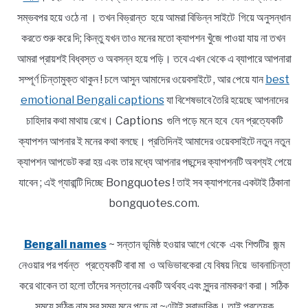
সম্ভবপর হয়ে ওঠে না । তখন বিভ্রান্ত হয়ে আমরা বিভিন্ন সাইটে গিয়ে অনুসন্ধান
করতে শুরু করে দি; কিন্তু যখন তাও মনের মতো ক্যাপশন খুঁজে পাওয়া যায় না তখন
আমরা প্রায়শই বিধ্বস্ত ও অবসন্ন হয়ে পড়ি। তবে এখন থেকে এ ব্যাপারে আপনারা
সম্পূর্ণ চিন্তামুক্ত থাকুন ! চলে আসুন আমাদের ওয়েবসাইটে , আর পেয়ে যান
best
emotional Bengali captions
যা বিশেষভাবে তৈরি হয়েছে আপনাদের
চাহিদার কথা মাথায় রেখে। Captions গুলি পড়ে মনে হবে যেন প্রত্যেকটি
ক্যাপশন আপনার ই মনের কথা বলছে। প্রতিদিনই আমাদের ওয়েবসাইটে নতুন নতুন
ক্যাপশন আপডেট করা হয় এবং তার মধ্যে আপনার পছন্দের ক্যাপশনটি অবশ্যই পেয়ে
যাবেন ; এই গ্যারান্টি দিচ্ছে Bongquotes ! তাই সব ক্যাপশনের একটাই ঠিকানা
bongquotes.com.
Bengali names
~ সন্তান ভূমিষ্ঠ হওয়ার আগে থেকে এবং শিশুটির জন্ম
নেওয়ার পর পর্যন্ত প্রত্যেকটি বাবা মা ও অভিভাবকেরা যে বিষয় নিয়ে ভাবনাচিন্তা
করে থাকেন তা হলো তাঁদের সন্তানের একটি অর্থবহ এবং সুন্দর নামকরণ করা। সঠিক
সময়ে সঠিক নাম সব সময় মনে পড়ে না ~এটাই স্বাভাবিক। তাই প্রত্যেক