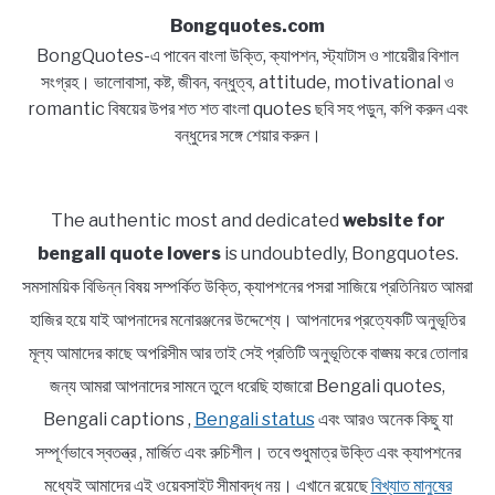
Bongquotes.com
BongQuotes-এ পাবেন বাংলা উক্তি, ক্যাপশন, স্ট্যাটাস ও শায়েরীর বিশাল
সংগ্রহ। ভালোবাসা, কষ্ট, জীবন, বন্ধুত্ব, attitude, motivational ও
romantic বিষয়ের উপর শত শত বাংলা quotes ছবি সহ পড়ুন, কপি করুন এবং
বন্ধুদের সঙ্গে শেয়ার করুন।
The authentic most and dedicated
website for
bengali quote lovers
is undoubtedly, Bongquotes.
সমসাময়িক বিভিন্ন বিষয় সম্পর্কিত উক্তি, ক্যাপশনের পসরা সাজিয়ে প্রতিনিয়ত আমরা
হাজির হয়ে যাই আপনাদের মনোরঞ্জনের উদ্দেশ্যে। আপনাদের প্রত্যেকটি অনুভূতির
মূল্য আমাদের কাছে অপরিসীম আর তাই সেই প্রতিটি অনুভূতিকে বাঙ্ময় করে তোলার
জন্য আমরা আপনাদের সামনে তুলে ধরেছি হাজারো Bengali quotes,
Bengali captions ,
Bengali status
এবং আরও অনেক কিছু যা
সম্পূর্ণভাবে স্বতন্ত্র , মার্জিত এবং রুচিশীল। তবে শুধুমাত্র উক্তি এবং ক্যাপশনের
মধ্যেই আমাদের এই ওয়েবসাইট সীমাবদ্ধ নয়। এখানে রয়েছে
বিখ্যাত মানুষের