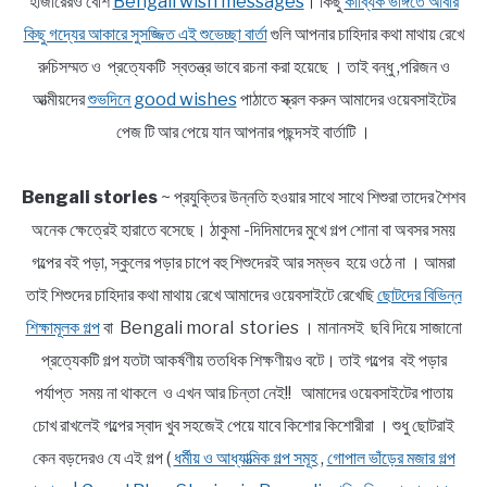
হাজারেরও বেশি
Bengali wish messages
। কিছু
কাব্যিক ভঙ্গিতে আবার
কিছু গদ্যের আকারে সুসজ্জিত এই শুভেচ্ছা বার্তা
গুলি আপনার চাহিদার কথা মাথায় রেখে
রুচিসম্মত ও প্রত্যেকটি স্বতন্ত্র ভাবে রচনা করা হয়েছে । তাই বন্ধু ,পরিজন ও
আত্মীয়দের
শুভদিনে good wishes
পাঠাতে স্ক্রল করুন আমাদের ওয়েবসাইটের
পেজ টি আর পেয়ে যান আপনার পছন্দসই বার্তাটি ।
Bengali stories
~ প্রযুক্তির উন্নতি হওয়ার সাথে সাথে শিশুরা তাদের শৈশব
অনেক ক্ষেত্রেই হারাতে বসেছে। ঠাকুমা -দিদিমাদের মুখে গল্প শোনা বা অবসর সময়
গল্পের বই পড়া, স্কুলের পড়ার চাপে বহু শিশুদেরই আর সম্ভব হয়ে ওঠে না । আমরা
তাই শিশুদের চাহিদার কথা মাথায় রেখে আমাদের ওয়েবসাইটে রেখেছি
ছোটদের বিভিন্ন
শিক্ষামূলক গল্প
বা Bengali moral stories । মানানসই ছবি দিয়ে সাজানো
প্রত্যেকটি গল্প যতটা আকর্ষণীয় ততধিক শিক্ষণীয়ও বটে। তাই গল্পের বই পড়ার
পর্যাপ্ত সময় না থাকলে ও এখন আর চিন্তা নেই!! আমাদের ওয়েবসাইটের পাতায়
চোখ রাখলেই গল্পের স্বাদ খুব সহজেই পেয়ে যাবে কিশোর কিশোরীরা । শুধু ছোটরাই
কেন বড়দেরও যে এই গল্প (
ধর্মীয় ও আধ্যাত্মিক গল্প সমূহ
,
গোপাল ভাঁড়ের মজার গল্প