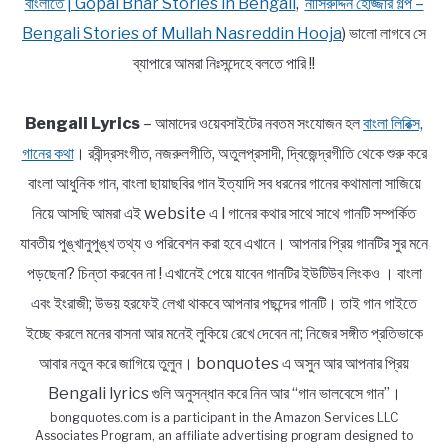
বাংলাতে | Gopal Bhar Stories in Bengali
,
নাসিরুদ্দিন হোজ্জার গল্প –
Bengali Stories of Mullah Nasreddin Hooja
) ভালো লাগবে সে
ব্যাপারে আমরা নিঃসন্দেহে বলতে পারি !!
Bengali Lyrics
– আমাদের ওয়েবসাইটের নবতম সংযোজন হল
বাংলা লিরিক্স,
গানের কথা
। রবীন্দ্রসংগীত, নজরুলগীতি, অতুলপ্রসাদী, দ্বিজেন্দ্রগীতি থেকে শুরু করে
বাংলা আধুনিক গান, বাংলা ছায়াছবির গান ইত্যাদি সব ধরনের গানের কথামালা সাজিয়ে
নিয়ে আসছি আমরা এই website এ l গানের কথার সাথে সাথে গানটি সম্পর্কিত
যাবতীয় পুঙ্খানুপুঙ্খ তথ্য ও পরিবেশন করা হবে এখানে। আপনার প্রিয় গানটির সুর মনে
পড়ছেনা? চিন্তা করবেন না ! এখানেই পেয়ে যাবেন গানটির ইউটিউব লিংকও । বাংলা
এবং ইংরাজী; উভয় হরফেই লেখা থাকবে আপনার পছন্দের গানটি। তাই গান গাইতে
ইচ্ছে করলে মনের বাসনা আর মনেই লুকিয়ে রেখে দেবেন না; নিজের সঙ্গীত প্রতিভাকে
আবার নতুন করে জাগিয়ে তুলুন। bonquotes এ অসুন আর আপনার প্রিয়
Bengali lyrics গুলি অনুসন্ধান করে নিন আর “গান ভালবেসে গান”।
bongquotes.com is a participant in the Amazon Services LLC
Associates Program, an affiliate advertising program designed to