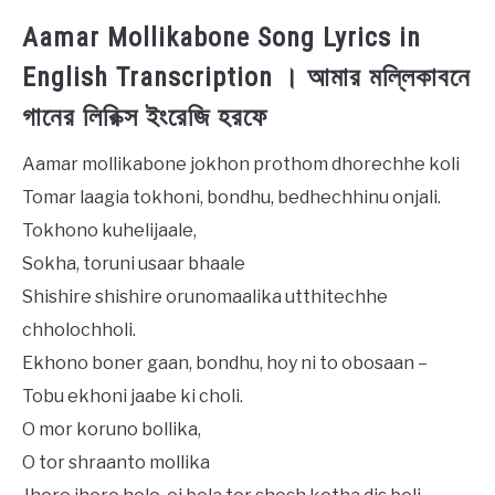
Aamar Mollikabone Song Lyrics in
English Transcription । আমার মল্লিকাবনে
গানের লিরিক্স ইংরেজি হরফে
Aamar mollikabone jokhon prothom dhorechhe koli
Tomar laagia tokhoni, bondhu, bedhechhinu onjali.
Tokhono kuhelijaale,
Sokha, toruni usaar bhaale
Shishire shishire orunomaalika utthitechhe
chholochholi.
Ekhono boner gaan, bondhu, hoy ni to obosaan –
Tobu ekhoni jaabe ki choli.
O mor koruno bollika,
O tor shraanto mollika