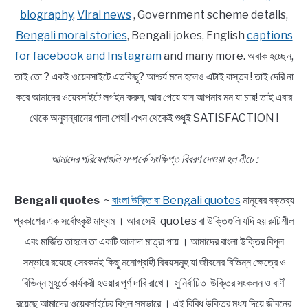
biography
,
Viral news
, Government scheme details,
Bengali moral stories
, Bengali jokes, English
captions
for facebook and Instagram
and many more. অবাক হচ্ছেন,
তাই তো ? একই ওয়েবসাইটে এতকিছু? আশ্চর্য মনে হলেও এটাই বাস্তব ! তাই দেরি না
করে আমাদের ওয়েবসাইটে লগইন করুন, আর পেয়ে যান আপনার মন যা চায়! তাই এবার
থেকে অনুসন্ধানের পালা শেষ!! এখন থেকেই শুধুই SATISFACTION !
আমাদের পরিষেবাগুলি সম্পর্কে সংক্ষিপ্ত বিবরণ দেওয়া হল নীচে :
Bengali quotes
~
বাংলা উক্তি বা Bengali quotes
মানুষের বক্তব্য
প্রকাশের এক সর্বোৎকৃষ্ট মাধ্যম । আর সেই quotes বা উক্তিগুলি যদি হয় রুচিশীল
এবং মার্জিত তাহলে তা একটি আলাদা মাত্রা পায় । আমাদের বাংলা উক্তির বিপুল
সম্ভারে রয়েছে সেরকমই কিছু মনোগ্রাহী বিষয়সমূহ যা জীবনের বিভিন্ন ক্ষেত্রে ও
বিভিন্ন মুহূর্তে কার্যকরী হওয়ার পূর্ণ দাবি রাখে। সুনির্বাচিত উক্তির সংকলন ও বাণী
রয়েছে আমাদের ওয়েবসাইটের বিপুল সম্ভারে । এই বিবিধ উক্তির মধ্য দিয়ে জীবনের