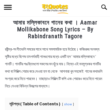
Skip
Searc
to
content
আমার মল্লিকাবনে গানের কথা । Aamar
TECHNOLOGY
Mollikabone Song Lyrics – By
Rabindranath Tagore
HEALTH & LIFESTYLE
রবীন্দ্র-সংগীতগুলি সময়ের সাথে সাথে সমসাময়িক হয়ে উঠেছে। কবিগুরুর অনবদ্য
in
BIOGRAPHY
Bengali
সৃষ্টির মধ্যে বিশেষ তাৎপর্যবাহী গানগুলোর মধ্যে একটি হল ‘ আমার মল্লিকাবনে ‘
Lyrics
গানটি। গানটির পঙক্তিগুলো সকলের মন ছুঁয়ে যায়। নিম্নে এই মনমুগ্ধকর গানটির
EDUCATIONAL
কথা বা লিরিক্স শেয়ার করে দেওয়া হল যা থেকে আপনারা খুব সহজেই গানের কথাগুলি
BENGALI WISHES
সংগ্রহ করে নিতে পারবেন। তাছাড়াও লিরিক্স টি কপি এবং শেয়ারও করে নিতে পারেন
নিচে দেওয়া বিভিন্ন বিকল্পের মাধ্যমে।
QUOTES & CAPTIONS
সূচিপত্র ( Table of Contents )
show
NEWS