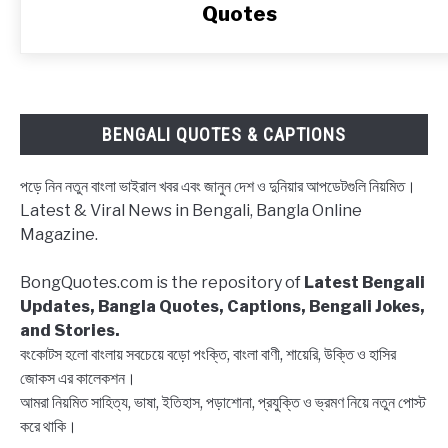
স্টেটাস,
Quotes
ব্লকলিস্ট
নিয়ে
ক্যাপশন,
উক্তি
|
BENGALI QUOTES & CAPTIONS
Block
status
পড়ে নিন নতুন বাংলা ভাইরাল খবর এবং জানুন দেশ ও দুনিয়ার আপডেটগুলি নিয়মিত।
Bangla,
Latest & Viral News in Bengali, Bangla Online
Block
Magazine.
list
Captions,
BongQuotes.com is the repository of
Latest Bengali
Quotes
Updates, Bangla Quotes, Captions, Bengali Jokes,
and Stories.
বংকোটস হলো বাংলায় সবচেয়ে বড়ো পংক্তি, বাংলা বাণী, শায়েরি, উক্তি ও হাসির
জোকস এর কালেকশন।
আমরা নিয়মিত সাহিত্য, ভাষা, ইতিহাস, পড়াশোনা, প্রযুক্তি ও ভ্রমণ নিয়ে নতুন পোস্ট
করে থাকি।