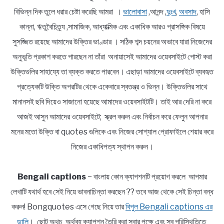
বিভিন্ন দিক তুলে ধরার চেষ্টা করেছি আমরা ।
ভালোবাসা
,আনন্দ ,
দুঃখ
,
অবসাদ
, হাসি
কান্না, ঋতুবৈচিত্র্য ,সামাজিক, আধ্যাত্মিক এবং একাধিক আরও প্রাসঙ্গিক বিষয়ে
সুসজ্জিত রয়েছে আমাদের উক্তির ভাণ্ডার । সঠিক শব্দ চয়নের অভাবে যারা নিজেদের
অনুভূতি প্রকাশ করতে পারছেন না তাঁরা অনায়াসেই আমাদের ওয়েবসাইটে পোস্ট করা
উক্তিগুলির সাহায্যে তা ব্যক্ত করতে পারবেন। এছাড়া আমাদের ওয়েবসাইটে ব্যবহৃত
প্রত্যেকটি উক্তি অপরটির থেকে একেবারে স্বতন্ত্র ও ভিন্ন। উক্তিগুলির সাথে
মানানসই ছবি দিয়েও সাজানো হয়েছে আমাদের ওয়েবসাইটটি। তাই আর দেরি না করে
আজই আসুন আমাদের ওয়েবসাইটে; স্ক্রল করুন এবং নির্বাচন করে ফেলুন আপনার
মনের মতো উক্তি বা quotes গুলিকে এবং নিজের সোশ্যাল প্রোফাইলে শেয়ার করে
নিজের একাধিপত্য স্থাপন করুন।
Bengali captions
~ বাংলায় কোন ক্যাপশনটি প্রয়োগ করলে আপমার
লেখাটি যথার্থ হবে সেই নিয়ে ভাবনাচিন্তা করছেন ?? তবে আজ থেকে সেই চিন্তা বন্ধ
করুন! Bongquotes এসে গেছে নিয়ে তার
বিপুল Bengali captions এর
ডালি
। ছোট অথচ অর্থবহ ক্যাপশন তৈরি করা সবার পক্ষে এবং সব পরিস্থিতিতে