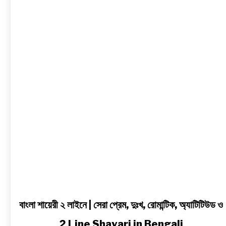
শায়েরী
২
লাইনে
|
সেরা
প্রেম,
দুঃখ,
রোমান্টিক,
অ্যাটিটিউড
ও
2
Line
Shayari
in
Bengali
বাংলা শায়েরী ২ লাইনে | সেরা প্রেম, দুঃখ, রোমান্টিক, অ্যাটিটিউড ও
2 Line Shayari in Bengali