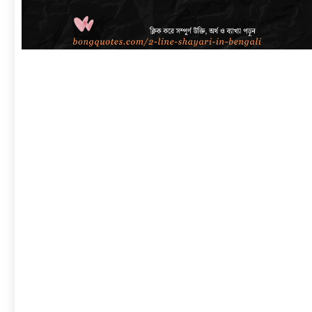
link
to
বাংলা
শায়েরী
২
লাইনে
|
সেরা
প্রেম,
দুঃখ,
রোমান্টিক,
অ্যাটিটিউড
ও
2
Line