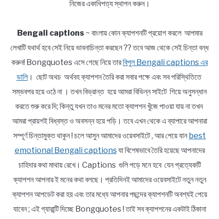
নিজের একাধিপত্য স্থাপন করুন।
Bengali captions
~ বাংলায় কোন ক্যাপশনটি প্রয়োগ করলে আপমার
লেখাটি যথার্থ হবে সেই নিয়ে ভাবনাচিন্তা করছেন ?? তবে আজ থেকে সেই চিন্তা বন্ধ
করুন! Bongquotes এসে গেছে নিয়ে তার
বিপুল Bengali captions এর
ডালি
। ছোট অথচ অর্থবহ ক্যাপশন তৈরি করা সবার পক্ষে এবং সব পরিস্থিতিতে
সম্ভবপর হয়ে ওঠে না । তখন বিভ্রান্ত হয়ে আমরা বিভিন্ন সাইটে গিয়ে অনুসন্ধান
করতে শুরু করে দি; কিন্তু যখন তাও মনের মতো ক্যাপশন খুঁজে পাওয়া যায় না তখন
আমরা প্রায়শই বিধ্বস্ত ও অবসন্ন হয়ে পড়ি। তবে এখন থেকে এ ব্যাপারে আপনারা
সম্পূর্ণ চিন্তামুক্ত থাকুন ! চলে আসুন আমাদের ওয়েবসাইটে , আর পেয়ে যান
best
emotional Bengali captions
যা বিশেষভাবে তৈরি হয়েছে আপনাদের
চাহিদার কথা মাথায় রেখে। Captions গুলি পড়ে মনে হবে যেন প্রত্যেকটি
ক্যাপশন আপনার ই মনের কথা বলছে। প্রতিদিনই আমাদের ওয়েবসাইটে নতুন নতুন
ক্যাপশন আপডেট করা হয় এবং তার মধ্যে আপনার পছন্দের ক্যাপশনটি অবশ্যই পেয়ে
যাবেন ; এই গ্যারান্টি দিচ্ছে Bongquotes ! তাই সব ক্যাপশনের একটাই ঠিকানা