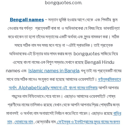
bongquotes.com.
Bengali names
~ সন্তান ভূমিষ্ঠ হওয়ার আগে থেকে এবং শিশুটির জন্ম
নেওয়ার পর পর্যন্ত প্রত্যেকটি বাবা মা ও অভিভাবকেরা যে বিষয় নিয়ে ভাবনাচিন্তা
করে থাকেন তা হলো তাঁদের সন্তানের একটি অর্থবহ এবং সুন্দর নামকরণ করা। সঠিক
সময়ে সঠিক নাম সব সময় মনে পড়ে না ~এটাই স্বাভাবিক। তাই প্রত্যেক
অভিভাবকের এই চিন্তার ভার লাঘব করার জন্য bongquotes সাজিয়ে নিয়ে
এসেছে বাংলা নামের এক বিপুল সম্ভার যেখানে রয়েছে Bengali Hindu
names এবং
Islamic names in Bangla
. শুধু তাই নয় প্রত্যেকটি নামের
সাথে তার সঠিক মানেও সংযুক্ত করা হয়েছে আমাদের ওয়েবসাইটে।
বর্ণানুক্রমিকভাবে
অর্থাৎ Alphabetically সাজানো এই বাংলা নামের তালিকায়
আপনি আপনার
পছন্দের নাম নিশ্চিতভাবে পেয়ে যাবেন। এছাড়াও আমাদের ওয়েবসাইটে পোষ্য
প্রাণীদের নামের তালিকাও রয়েছে যেখান থেকে আপনি আপনার প্রিয় পোষ্যটির জন্য
মানানসই ও অর্থবহ নাম অনায়াসেই নির্বাচন করে নিতে পারেন। এছাড়াও রয়েছে
বাড়ির
নাম
,
দোকানের নাম
, রেস্তোরাঁর নাম ,
ফেইসবুক ও ইনস্টাগ্রামের সুন্দর নামের সংকলন