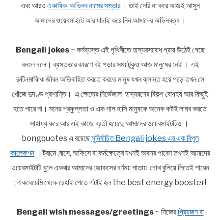
এবং আরও
একাধিক অভিনব নামের সম্ভার
। তাই দেরি না করে আজই আসুন
আমাদের ওয়েবসাইটে আর যাচাই করে নিন আমাদের অভিনবত্ব ।
Bengali jokes
~ কর্মব্যস্ত এই পৃথিবীতে হাস্যরসবোধ প্রায় উঠেই গেছে
বললে চলে। ব্যস্ততার কারণে বই পড়ার সময়টুকুও আজ মানুষের নেই । এই
রুটিনমাফিক জীবন অতিবাহিত করতে করতে মানুষ যখন ক্লান্ত হয়ে পড়ে তখন সে
খোঁজে দুদণ্ড প্রশান্তি। এ ক্ষেত্রে নির্ভেজাল হাস্যরসের বিকল্প বোধহয় আর কিছুই
হতে পারে না। মনের প্রফুল্লতা ও এক গাল হাসি মানুষকে অনেক কষ্টই লাঘব করতে
সাহায্য করে আর এই কাজে ব্রতী হয়েছে আমাদের ওয়েবসাইটটিও ।
bongquotes এ রয়েছে
সুনির্বাচিত Bengali jokes এর এক বিপুল
কালেকশন
। ট্রামে ,বাসে, অফিসে বা কর্মক্ষেত্রে যখনই অবসর পাবেন তখনই আমাদের
ওয়েবসাইটটি খুলে একবার আমাদের জোকসের বর্ণময় পাতায় চোখ বুলিয়ে নিতেই পারেন
; একঘেয়েমি থেকে রেহাই পেতে এটাই হল the best energy booster!
Bengali wish messages/greetings
~ নিজের
প্রিয়জন বা