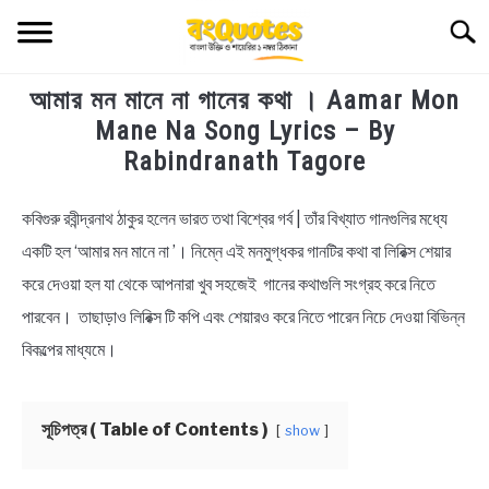
Skip
Searc
to
content
আমার মন মানে না গানের কথা । Aamar Mon
TECHNOLOGY
Mane Na Song Lyrics – By
Rabindranath Tagore
HEALTH & LIFESTYLE
কবিগুরু রবীন্দ্রনাথ ঠাকুর হলেন ভারত তথা বিশ্বের গর্ব | তাঁর বিখ্যাত গানগুলির মধ্যে
in
BIOGRAPHY
Bengali
একটি হল ‘আমার মন মানে না ’। নিম্নে এই মনমুগ্ধকর গানটির কথা বা লিরিক্স শেয়ার
Lyrics
করে দেওয়া হল যা থেকে আপনারা খুব সহজেই গানের কথাগুলি সংগ্রহ করে নিতে
EDUCATIONAL
পারবেন। তাছাড়াও লিরিক্স টি কপি এবং শেয়ারও করে নিতে পারেন নিচে দেওয়া বিভিন্ন
BENGALI WISHES
বিকল্পের মাধ্যমে।
QUOTES & CAPTIONS
সূচিপত্র ( Table of Contents )
show
NEWS