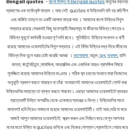
Bengali quotes
~
বাংলা উক্তি বা Bengali quotes
মানুষের বক্তব্য
প্রকাশের এক সর্বোৎকৃষ্ট মাধ্যম । আর সেই quotes বা উক্তিগুলি যদি হয় রুচিশীল
এবং মার্জিত তাহলে তা একটি আলাদা মাত্রা পায় । আমাদের বাংলা উক্তির বিপুল
সম্ভারে রয়েছে সেরকমই কিছু মনোগ্রাহী বিষয়সমূহ যা জীবনের বিভিন্ন ক্ষেত্রে ও
বিভিন্ন মুহূর্তে কার্যকরী হওয়ার পূর্ণ দাবি রাখে। সুনির্বাচিত উক্তির সংকলন ও বাণী
রয়েছে আমাদের ওয়েবসাইটের বিপুল সম্ভারে । এই বিবিধ উক্তির মধ্য দিয়ে জীবনের
বিভিন্ন দিক তুলে ধরার চেষ্টা করেছি আমরা ।
ভালোবাসা
,আনন্দ ,
দুঃখ
,
অবসাদ
, হাসি
কান্না, ঋতুবৈচিত্র্য ,সামাজিক, আধ্যাত্মিক এবং একাধিক আরও প্রাসঙ্গিক বিষয়ে
সুসজ্জিত রয়েছে আমাদের উক্তির ভাণ্ডার । সঠিক শব্দ চয়নের অভাবে যারা নিজেদের
অনুভূতি প্রকাশ করতে পারছেন না তাঁরা অনায়াসেই আমাদের ওয়েবসাইটে পোস্ট করা
উক্তিগুলির সাহায্যে তা ব্যক্ত করতে পারবেন। এছাড়া আমাদের ওয়েবসাইটে ব্যবহৃত
প্রত্যেকটি উক্তি অপরটির থেকে একেবারে স্বতন্ত্র ও ভিন্ন। উক্তিগুলির সাথে
মানানসই ছবি দিয়েও সাজানো হয়েছে আমাদের ওয়েবসাইটটি। তাই আর দেরি না করে
আজই আসুন আমাদের ওয়েবসাইটে; স্ক্রল করুন এবং নির্বাচন করে ফেলুন আপনার
মনের মতো উক্তি বা quotes গুলিকে এবং নিজের সোশ্যাল প্রোফাইলে শেয়ার করে