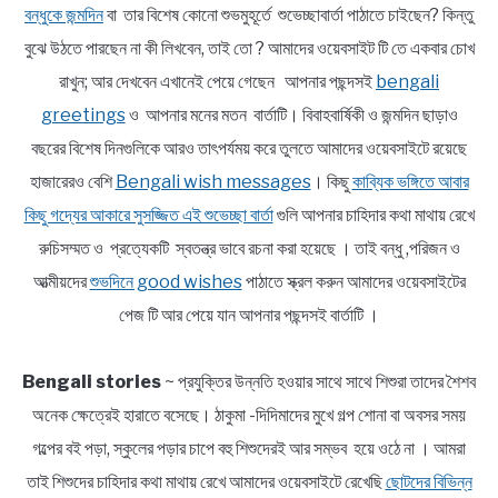
বন্ধুকে জন্মদিন
বা তার বিশেষ কোনো শুভমুহূর্তে শুভেচ্ছাবার্তা পাঠাতে চাইছেন? কিন্তু
বুঝে উঠতে পারছেন না কী লিখবেন, তাই তো ? আমাদের ওয়েবসাইট টি তে একবার চোখ
রাখুন; আর দেখবেন এখানেই পেয়ে গেছেন আপনার পছন্দসই
bengali
greetings
ও আপনার মনের মতন বার্তাটি। বিবাহবার্ষিকী ও জন্মদিন ছাড়াও
বছরের বিশেষ দিনগুলিকে আরও তাৎপর্যময় করে তুলতে আমাদের ওয়েবসাইটে রয়েছে
হাজারেরও বেশি
Bengali wish messages
। কিছু
কাব্যিক ভঙ্গিতে আবার
কিছু গদ্যের আকারে সুসজ্জিত এই শুভেচ্ছা বার্তা
গুলি আপনার চাহিদার কথা মাথায় রেখে
রুচিসম্মত ও প্রত্যেকটি স্বতন্ত্র ভাবে রচনা করা হয়েছে । তাই বন্ধু ,পরিজন ও
আত্মীয়দের
শুভদিনে good wishes
পাঠাতে স্ক্রল করুন আমাদের ওয়েবসাইটের
পেজ টি আর পেয়ে যান আপনার পছন্দসই বার্তাটি ।
Bengali stories
~ প্রযুক্তির উন্নতি হওয়ার সাথে সাথে শিশুরা তাদের শৈশব
অনেক ক্ষেত্রেই হারাতে বসেছে। ঠাকুমা -দিদিমাদের মুখে গল্প শোনা বা অবসর সময়
গল্পের বই পড়া, স্কুলের পড়ার চাপে বহু শিশুদেরই আর সম্ভব হয়ে ওঠে না । আমরা
তাই শিশুদের চাহিদার কথা মাথায় রেখে আমাদের ওয়েবসাইটে রেখেছি
ছোটদের বিভিন্ন