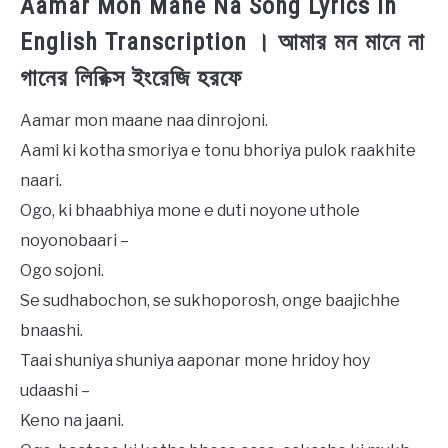
Aamar Mon Mane Na Song Lyrics in
English Transcription । আমার মন মানে না
গানের লিরিক্স ইংরেজি হরফে
Aamar mon maane naa dinrojoni.
Aami ki kotha smoriya e tonu bhoriya pulok raakhite
naari.
Ogo, ki bhaabhiya mone e duti noyone uthole
noyonobaari –
Ogo sojoni.
Se sudhabochon, se sukhoporosh, onge baajichhe
bnaashi.
Taai shuniya shuniya aaponar mone hridoy hoy
udaashi –
Keno na jaani.