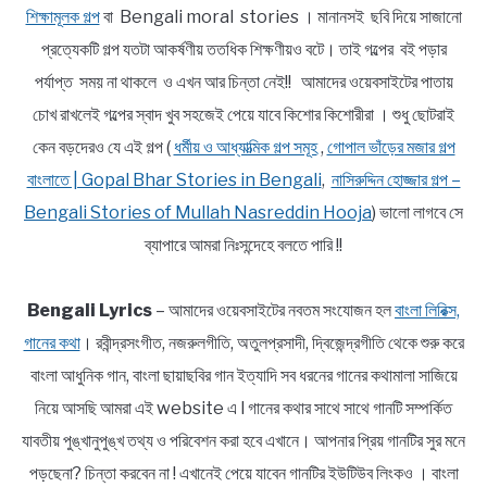
শিক্ষামূলক গল্প
বা Bengali moral stories । মানানসই ছবি দিয়ে সাজানো
প্রত্যেকটি গল্প যতটা আকর্ষণীয় ততধিক শিক্ষণীয়ও বটে। তাই গল্পের বই পড়ার
পর্যাপ্ত সময় না থাকলে ও এখন আর চিন্তা নেই!! আমাদের ওয়েবসাইটের পাতায়
চোখ রাখলেই গল্পের স্বাদ খুব সহজেই পেয়ে যাবে কিশোর কিশোরীরা । শুধু ছোটরাই
কেন বড়দেরও যে এই গল্প (
ধর্মীয় ও আধ্যাত্মিক গল্প সমূহ
,
গোপাল ভাঁড়ের মজার গল্প
বাংলাতে | Gopal Bhar Stories in Bengali
,
নাসিরুদ্দিন হোজ্জার গল্প –
Bengali Stories of Mullah Nasreddin Hooja
) ভালো লাগবে সে
ব্যাপারে আমরা নিঃসন্দেহে বলতে পারি !!
Bengali Lyrics
– আমাদের ওয়েবসাইটের নবতম সংযোজন হল
বাংলা লিরিক্স,
গানের কথা
। রবীন্দ্রসংগীত, নজরুলগীতি, অতুলপ্রসাদী, দ্বিজেন্দ্রগীতি থেকে শুরু করে
বাংলা আধুনিক গান, বাংলা ছায়াছবির গান ইত্যাদি সব ধরনের গানের কথামালা সাজিয়ে
নিয়ে আসছি আমরা এই website এ l গানের কথার সাথে সাথে গানটি সম্পর্কিত
যাবতীয় পুঙ্খানুপুঙ্খ তথ্য ও পরিবেশন করা হবে এখানে। আপনার প্রিয় গানটির সুর মনে
পড়ছেনা? চিন্তা করবেন না ! এখানেই পেয়ে যাবেন গানটির ইউটিউব লিংকও । বাংলা