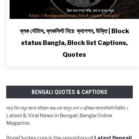
link
ব্লক স্টেটাস, ব্লকলিস্ট নিয়ে ক্যাপশন, উক্তি | Block
to
status Bangla, Block list Captions,
ব্লক
স্টেটাস,
Quotes
ব্লকলিস্ট
নিয়ে
ক্যাপশন,
উক্তি
|
BENGALI QUOTES & CAPTIONS
Block
status
পড়ে নিন নতুন বাংলা ভাইরাল খবর এবং জানুন দেশ ও দুনিয়ার আপডেটগুলি নিয়মিত।
Bangla,
Latest & Viral News in Bengali, Bangla Online
Block
Magazine.
list
Captions,
BongQuotes.com is the repository of
Latest Bengali