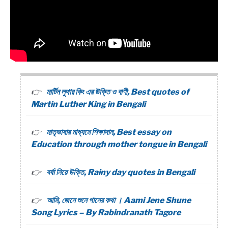
মার্টিন লুথার কিং এর উক্তি ও বাণী, Best quotes of
Martin Luther King in Bengali
মাতৃভাষার মাধ্যমে শিক্ষাদান, Best essay on
Education through mother tongue in Bengali
বর্ষা নিয়ে উক্তি, Rainy day quotes in Bengali
আমি, জেনে শুনে গানের কথা । Aami Jene Shune
Song Lyrics – By Rabindranath Tagore