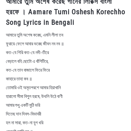
আমারে তুমি অশেষ করেছ গানের লিরিক্স বাংলা
হরফে । Aamare Tumi Oshesh Korechho
Song Lyrics in Bengali
আমারে তুমি অশেষ করেছ, এমনি লীলা তব
ফুরায়ে ফেলে আবার ভরেছ জীবন নব নব ॥
কত-যে গিরি কত-যে নদী-তীরে
বেড়ালে বহি ছোটো এ বাঁশিটিরে,
কত-যে তান বাজালে ফিরে ফিরে
কাহারে তাহা কব ॥
তোমারি ওই অমৃতপরশে আমার হিয়াখানি
হারালো সীমা বিপুল হরষে, উথলি উঠে বাণী
আমার শুধু একটি মুঠি ভরি
দিতেছ দান দিবস-বিভাবরী
হল না সারা, কত-না যুগ ধরি