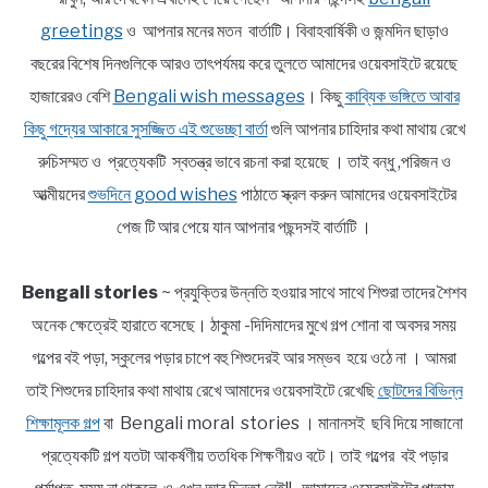
greetings
ও আপনার মনের মতন বার্তাটি। বিবাহবার্ষিকী ও জন্মদিন ছাড়াও
বছরের বিশেষ দিনগুলিকে আরও তাৎপর্যময় করে তুলতে আমাদের ওয়েবসাইটে রয়েছে
হাজারেরও বেশি
Bengali wish messages
। কিছু
কাব্যিক ভঙ্গিতে আবার
কিছু গদ্যের আকারে সুসজ্জিত এই শুভেচ্ছা বার্তা
গুলি আপনার চাহিদার কথা মাথায় রেখে
রুচিসম্মত ও প্রত্যেকটি স্বতন্ত্র ভাবে রচনা করা হয়েছে । তাই বন্ধু ,পরিজন ও
আত্মীয়দের
শুভদিনে good wishes
পাঠাতে স্ক্রল করুন আমাদের ওয়েবসাইটের
পেজ টি আর পেয়ে যান আপনার পছন্দসই বার্তাটি ।
Bengali stories
~ প্রযুক্তির উন্নতি হওয়ার সাথে সাথে শিশুরা তাদের শৈশব
অনেক ক্ষেত্রেই হারাতে বসেছে। ঠাকুমা -দিদিমাদের মুখে গল্প শোনা বা অবসর সময়
গল্পের বই পড়া, স্কুলের পড়ার চাপে বহু শিশুদেরই আর সম্ভব হয়ে ওঠে না । আমরা
তাই শিশুদের চাহিদার কথা মাথায় রেখে আমাদের ওয়েবসাইটে রেখেছি
ছোটদের বিভিন্ন
শিক্ষামূলক গল্প
বা Bengali moral stories । মানানসই ছবি দিয়ে সাজানো
প্রত্যেকটি গল্প যতটা আকর্ষণীয় ততধিক শিক্ষণীয়ও বটে। তাই গল্পের বই পড়ার