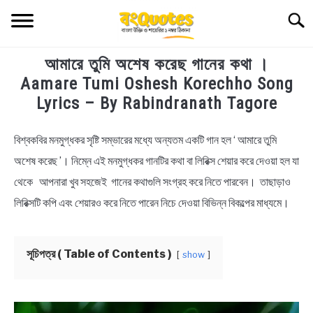
Skip
Searc
to
content
আমারে তুমি অশেষ করেছ গানের কথা ।
TECHNOLOGY
Aamare Tumi Oshesh Korechho Song
Lyrics – By Rabindranath Tagore
HEALTH & LIFESTYLE
বিশ্বকবির মনমুগ্ধকর সৃষ্টি সম্ভারের মধ্যে অন্যতম একটি গান হল ‘ আমারে তুমি
in
BIOGRAPHY
Bengali
অশেষ করেছ ’। নিম্নে এই মনমুগ্ধকর গানটির কথা বা লিরিক্স শেয়ার করে দেওয়া হল যা
Lyrics
থেকে আপনারা খুব সহজেই গানের কথাগুলি সংগ্রহ করে নিতে পারবেন। তাছাড়াও
EDUCATIONAL
লিরিক্সটি কপি এবং শেয়ারও করে নিতে পারেন নিচে দেওয়া বিভিন্ন বিকল্পের মাধ্যমে।
BENGALI WISHES
সূচিপত্র ( Table of Contents )
show
QUOTES & CAPTIONS
NEWS