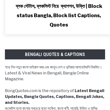
link
ব্লক স্টেটাস, ব্লকলিস্ট নিয়ে ক্যাপশন, উক্তি | Block
to
status Bangla, Block list Captions,
ব্লক
স্টেটাস,
Quotes
ব্লকলিস্ট
নিয়ে
ক্যাপশন,
উক্তি
|
BENGALI QUOTES & CAPTIONS
Block
status
পড়ে নিন নতুন বাংলা ভাইরাল খবর এবং জানুন দেশ ও দুনিয়ার আপডেটগুলি নিয়মিত।
Bangla,
Latest & Viral News in Bengali, Bangla Online
Block
Magazine.
list
Captions,
BongQuotes.com is the repository of
Latest Bengali
Quotes
Updates, Bangla Quotes, Captions, Bengali Jokes,
and Stories.
বংকোটস হলো বাংলায় সবচেয়ে বড়ো পংক্তি, বাংলা বাণী, শায়েরি, উক্তি ও হাসির