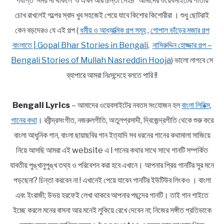
পর্যাপ্ত সময় না থাকলে ও এখন আর চিন্তা নেই!! আমাদের ওয়েবসাইটের পাতায়
চোখ রাখলেই গল্পের স্বাদ খুব সহজেই পেয়ে যাবে কিশোর কিশোরীরা । শুধু ছোটরাই
কেন বড়দেরও যে এই গল্প (
ধর্মীয় ও আধ্যাত্মিক গল্প সমূহ
,
গোপাল ভাঁড়ের মজার গল্প
বাংলাতে | Gopal Bhar Stories in Bengali
,
নাসিরুদ্দিন হোজ্জার গল্প –
Bengali Stories of Mullah Nasreddin Hooja
) ভালো লাগবে সে
ব্যাপারে আমরা নিঃসন্দেহে বলতে পারি !!
Bengali Lyrics
– আমাদের ওয়েবসাইটের নবতম সংযোজন হল
বাংলা লিরিক্স,
গানের কথা
। রবীন্দ্রসংগীত, নজরুলগীতি, অতুলপ্রসাদী, দ্বিজেন্দ্রগীতি থেকে শুরু করে
বাংলা আধুনিক গান, বাংলা ছায়াছবির গান ইত্যাদি সব ধরনের গানের কথামালা সাজিয়ে
নিয়ে আসছি আমরা এই website এ l গানের কথার সাথে সাথে গানটি সম্পর্কিত
যাবতীয় পুঙ্খানুপুঙ্খ তথ্য ও পরিবেশন করা হবে এখানে। আপনার প্রিয় গানটির সুর মনে
পড়ছেনা? চিন্তা করবেন না ! এখানেই পেয়ে যাবেন গানটির ইউটিউব লিংকও । বাংলা
এবং ইংরাজী; উভয় হরফেই লেখা থাকবে আপনার পছন্দের গানটি। তাই গান গাইতে
ইচ্ছে করলে মনের বাসনা আর মনেই লুকিয়ে রেখে দেবেন না; নিজের সঙ্গীত প্রতিভাকে