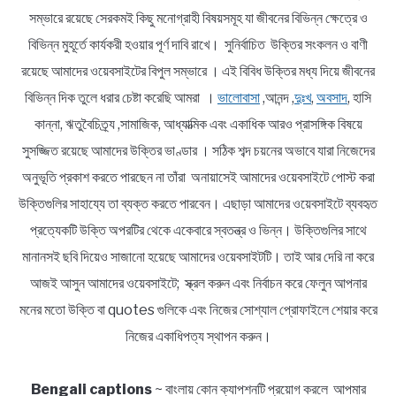
সম্ভারে রয়েছে সেরকমই কিছু মনোগ্রাহী বিষয়সমূহ যা জীবনের বিভিন্ন ক্ষেত্রে ও
বিভিন্ন মুহূর্তে কার্যকরী হওয়ার পূর্ণ দাবি রাখে। সুনির্বাচিত উক্তির সংকলন ও বাণী
রয়েছে আমাদের ওয়েবসাইটের বিপুল সম্ভারে । এই বিবিধ উক্তির মধ্য দিয়ে জীবনের
বিভিন্ন দিক তুলে ধরার চেষ্টা করেছি আমরা ।
ভালোবাসা
,আনন্দ ,
দুঃখ
,
অবসাদ
, হাসি
কান্না, ঋতুবৈচিত্র্য ,সামাজিক, আধ্যাত্মিক এবং একাধিক আরও প্রাসঙ্গিক বিষয়ে
সুসজ্জিত রয়েছে আমাদের উক্তির ভাণ্ডার । সঠিক শব্দ চয়নের অভাবে যারা নিজেদের
অনুভূতি প্রকাশ করতে পারছেন না তাঁরা অনায়াসেই আমাদের ওয়েবসাইটে পোস্ট করা
উক্তিগুলির সাহায্যে তা ব্যক্ত করতে পারবেন। এছাড়া আমাদের ওয়েবসাইটে ব্যবহৃত
প্রত্যেকটি উক্তি অপরটির থেকে একেবারে স্বতন্ত্র ও ভিন্ন। উক্তিগুলির সাথে
মানানসই ছবি দিয়েও সাজানো হয়েছে আমাদের ওয়েবসাইটটি। তাই আর দেরি না করে
আজই আসুন আমাদের ওয়েবসাইটে; স্ক্রল করুন এবং নির্বাচন করে ফেলুন আপনার
মনের মতো উক্তি বা quotes গুলিকে এবং নিজের সোশ্যাল প্রোফাইলে শেয়ার করে
নিজের একাধিপত্য স্থাপন করুন।
Bengali captions
~ বাংলায় কোন ক্যাপশনটি প্রয়োগ করলে আপমার