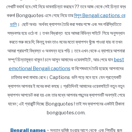
লেখাটি যথার্থ হবে সেই নিয়ে ভাবনাচিন্তা করছেন ?? তবে আজ থেকে সেই চিন্তা বন্ধ
করুন! Bongquotes এসে গেছে নিয়ে তার
বিপুল Bengali captions এর
ডালি
। ছোট অথচ অর্থবহ ক্যাপশন তৈরি করা সবার পক্ষে এবং সব পরিস্থিতিতে
সম্ভবপর হয়ে ওঠে না । তখন বিভ্রান্ত হয়ে আমরা বিভিন্ন সাইটে গিয়ে অনুসন্ধান
করতে শুরু করে দি; কিন্তু যখন তাও মনের মতো ক্যাপশন খুঁজে পাওয়া যায় না তখন
আমরা প্রায়শই বিধ্বস্ত ও অবসন্ন হয়ে পড়ি। তবে এখন থেকে এ ব্যাপারে আপনারা
সম্পূর্ণ চিন্তামুক্ত থাকুন ! চলে আসুন আমাদের ওয়েবসাইটে , আর পেয়ে যান
best
emotional Bengali captions
যা বিশেষভাবে তৈরি হয়েছে আপনাদের
চাহিদার কথা মাথায় রেখে। Captions গুলি পড়ে মনে হবে যেন প্রত্যেকটি
ক্যাপশন আপনার ই মনের কথা বলছে। প্রতিদিনই আমাদের ওয়েবসাইটে নতুন নতুন
ক্যাপশন আপডেট করা হয় এবং তার মধ্যে আপনার পছন্দের ক্যাপশনটি অবশ্যই পেয়ে
যাবেন ; এই গ্যারান্টি দিচ্ছে Bongquotes ! তাই সব ক্যাপশনের একটাই ঠিকানা
bongquotes.com.
Bengali names
~ সন্তান ভূমিষ্ঠ হওয়ার আগে থেকে এবং শিশুটির জন্ম