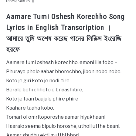
কেবলই আমি লব ॥
Aamare Tumi Oshesh Korechho Song
Lyrics in English Transcription ।
আমারে তুমি অশেষ করেছ গানের লিরিক্স ইংরেজি
হরফে
Aamare tumi oshesh korechho, emoni lila tobo –
Phuraye phele aabar bhorechho, jibon nobo nobo.
Koto je giri koto je nodi-tire
Berale bohi chhoto e bnaashitire,
Koto je taan baajale phire phire
Kaahare taaha kobo.
Tomari oi omritoporoshe aamar hiyakhaani
Haaralo seema bipulo horoshe, utholi utthe baani.
Aamar shudhu ekti mutthi bhori