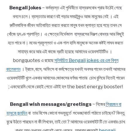
Bengali jokes
~ কর্মব্যস্ত এই পৃথিবীতে হাস্যরসবোধ প্রায় উঠেই গেছে
বললে চলে। ব্যস্ততার কারণে বই পড়ার সময়টুকুও আজ মানুষের নেই । এই
রুটিনমাফিক জীবন অতিবাহিত করতে করতে মানুষ যখন ক্লান্ত হয়ে পড়ে তখন সে
খোঁজে দুদণ্ড প্রশান্তি। এ ক্ষেত্রে নির্ভেজাল হাস্যরসের বিকল্প বোধহয় আর কিছুই
হতে পারে না। মনের প্রফুল্লতা ও এক গাল হাসি মানুষকে অনেক কষ্টই লাঘব করতে
সাহায্য করে আর এই কাজে ব্রতী হয়েছে আমাদের ওয়েবসাইটটিও ।
bongquotes এ রয়েছে
সুনির্বাচিত Bengali jokes এর এক বিপুল
কালেকশন
। ট্রামে ,বাসে, অফিসে বা কর্মক্ষেত্রে যখনই অবসর পাবেন তখনই আমাদের
ওয়েবসাইটটি খুলে একবার আমাদের জোকসের বর্ণময় পাতায় চোখ বুলিয়ে নিতেই পারেন
; একঘেয়েমি থেকে রেহাই পেতে এটাই হল the best energy booster!
Bengali wish messages/greetings
~ নিজের
প্রিয়জন বা
বন্ধুকে জন্মদিন
বা তার বিশেষ কোনো শুভমুহূর্তে শুভেচ্ছাবার্তা পাঠাতে চাইছেন? কিন্তু
বুঝে উঠতে পারছেন না কী লিখবেন, তাই তো ? আমাদের ওয়েবসাইট টি তে একবার চোখ
রাখুন; আর দেখবেন এখানেই পেয়ে গেছেন আপনার পছন্দসই
bengali