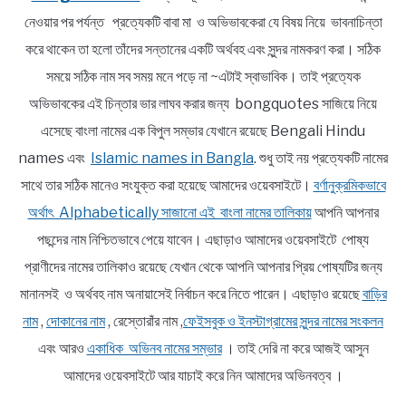
নেওয়ার পর পর্যন্ত প্রত্যেকটি বাবা মা ও অভিভাবকেরা যে বিষয় নিয়ে ভাবনাচিন্তা
করে থাকেন তা হলো তাঁদের সন্তানের একটি অর্থবহ এবং সুন্দর নামকরণ করা। সঠিক
সময়ে সঠিক নাম সব সময় মনে পড়ে না ~এটাই স্বাভাবিক। তাই প্রত্যেক
অভিভাবকের এই চিন্তার ভার লাঘব করার জন্য bongquotes সাজিয়ে নিয়ে
এসেছে বাংলা নামের এক বিপুল সম্ভার যেখানে রয়েছে Bengali Hindu
names এবং
Islamic names in Bangla
. শুধু তাই নয় প্রত্যেকটি নামের
সাথে তার সঠিক মানেও সংযুক্ত করা হয়েছে আমাদের ওয়েবসাইটে।
বর্ণানুক্রমিকভাবে
অর্থাৎ Alphabetically সাজানো এই বাংলা নামের তালিকায়
আপনি আপনার
পছন্দের নাম নিশ্চিতভাবে পেয়ে যাবেন। এছাড়াও আমাদের ওয়েবসাইটে পোষ্য
প্রাণীদের নামের তালিকাও রয়েছে যেখান থেকে আপনি আপনার প্রিয় পোষ্যটির জন্য
মানানসই ও অর্থবহ নাম অনায়াসেই নির্বাচন করে নিতে পারেন। এছাড়াও রয়েছে
বাড়ির
নাম
,
দোকানের নাম
, রেস্তোরাঁর নাম ,
ফেইসবুক ও ইনস্টাগ্রামের সুন্দর নামের সংকলন
এবং আরও
একাধিক অভিনব নামের সম্ভার
। তাই দেরি না করে আজই আসুন
আমাদের ওয়েবসাইটে আর যাচাই করে নিন আমাদের অভিনবত্ব ।