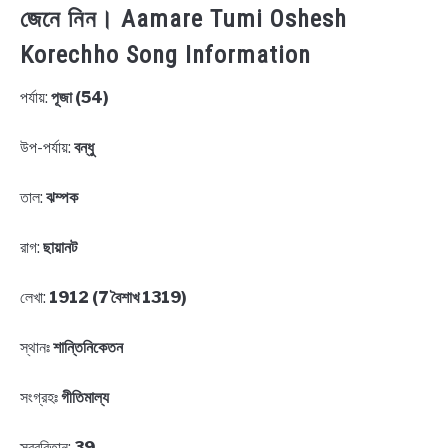
জেনে নিন। Aamare Tumi Oshesh
Korechho Song Information
পর্যায়:
পূজা (54)
উপ-পর্যায়:
বন্ধু
তাল:
ঝম্পক
রাগ:
ছায়ানট
লেখা:
1912 (7 বৈশাখ 1319)
স্থানঃ
শান্তিনিকেতন
সংগ্রহঃ
গীতিমাল্য
স্বরবিতান:
39