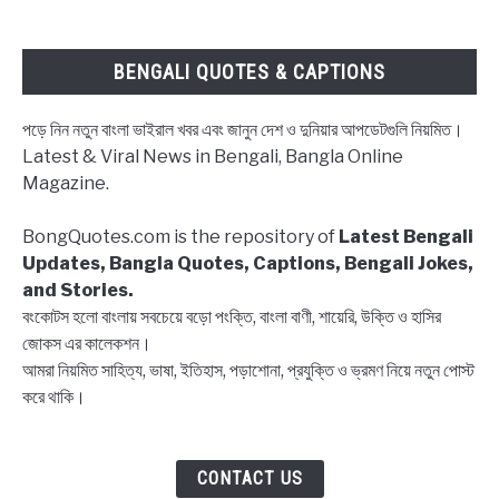
ক্যাপশন,
উক্তি
|
BENGALI QUOTES & CAPTIONS
Block
status
পড়ে নিন নতুন বাংলা ভাইরাল খবর এবং জানুন দেশ ও দুনিয়ার আপডেটগুলি নিয়মিত।
Bangla,
Latest & Viral News in Bengali, Bangla Online
Block
Magazine.
list
Captions,
BongQuotes.com is the repository of
Latest Bengali
Quotes
Updates, Bangla Quotes, Captions, Bengali Jokes,
and Stories.
বংকোটস হলো বাংলায় সবচেয়ে বড়ো পংক্তি, বাংলা বাণী, শায়েরি, উক্তি ও হাসির
জোকস এর কালেকশন।
আমরা নিয়মিত সাহিত্য, ভাষা, ইতিহাস, পড়াশোনা, প্রযুক্তি ও ভ্রমণ নিয়ে নতুন পোস্ট
করে থাকি।
CONTACT US