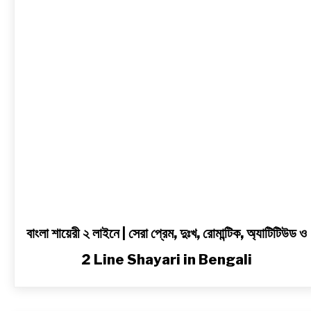
|
সেরা
প্রেম,
দুঃখ,
রোমান্টিক,
অ্যাটিটিউড
ও
2
Line
Shayari
in
Bengali
বাংলা শায়েরী ২ লাইনে | সেরা প্রেম, দুঃখ, রোমান্টিক, অ্যাটিটিউড ও
2 Line Shayari in Bengali