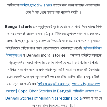
আত্মীয়দের
শুভদিনে good wishes
পাঠাতে স্ক্রল করুন আমাদের ওয়েবসাইটের
পেজ টি আর পেয়ে যান আপনার পছন্দসই বার্তাটি ।
Bengali stories
~ প্রযুক্তির উন্নতি হওয়ার সাথে সাথে শিশুরা তাদের শৈশব
অনেক ক্ষেত্রেই হারাতে বসেছে। ঠাকুমা -দিদিমাদের মুখে গল্প শোনা বা অবসর সময়
গল্পের বই পড়া, স্কুলের পড়ার চাপে বহু শিশুদেরই আর সম্ভব হয়ে ওঠে না । আমরা
তাই শিশুদের চাহিদার কথা মাথায় রেখে আমাদের ওয়েবসাইটে রেখেছি
ছোটদের বিভিন্ন
শিক্ষামূলক গল্প
বা Bengali moral stories । মানানসই ছবি দিয়ে সাজানো
প্রত্যেকটি গল্প যতটা আকর্ষণীয় ততধিক শিক্ষণীয়ও বটে। তাই গল্পের বই পড়ার
পর্যাপ্ত সময় না থাকলে ও এখন আর চিন্তা নেই!! আমাদের ওয়েবসাইটের পাতায়
চোখ রাখলেই গল্পের স্বাদ খুব সহজেই পেয়ে যাবে কিশোর কিশোরীরা । শুধু ছোটরাই
কেন বড়দেরও যে এই গল্প (
ধর্মীয় ও আধ্যাত্মিক গল্প সমূহ
,
গোপাল ভাঁড়ের মজার গল্প
বাংলাতে | Gopal Bhar Stories in Bengali
,
নাসিরুদ্দিন হোজ্জার গল্প –
Bengali Stories of Mullah Nasreddin Hooja
) ভালো লাগবে সে
ব্যাপারে আমরা নিঃসন্দেহে বলতে পারি !!