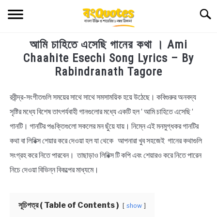
Skip
Searc
to
content
আমি চাহিতে এসেছি গানের কথা । Ami
TECHNOLOGY
Chaahite Esechi Song Lyrics – By
Rabindranath Tagore
HEALTH & LIFESTYLE
রবীন্দ্র-সংগীতগুলি সময়ের সাথে সাথে সমসাময়িক হয়ে উঠেছে। কবিগুরুর অনবদ্য
in
BIOGRAPHY
Bengali
সৃষ্টির মধ্যে বিশেষ তাৎপর্যবাহী গানগুলোর মধ্যে একটি হল ‘ আমি চাহিতে এসেছি ‘
Lyrics
গানটি। গানটির পঙক্তিগুলো সকলের মন ছুঁয়ে যায়। নিম্নে এই মনমুগ্ধকর গানটির
EDUCATIONAL
কথা বা লিরিক্স শেয়ার করে দেওয়া হল যা থেকে আপনারা খুব সহজেই গানের কথাগুলি
BENGALI WISHES
সংগ্রহ করে নিতে পারবেন। তাছাড়াও লিরিক্স টি কপি এবং শেয়ারও করে নিতে পারেন
নিচে দেওয়া বিভিন্ন বিকল্পের মাধ্যমে।
QUOTES & CAPTIONS
সূচিপত্র ( Table of Contents )
show
NEWS