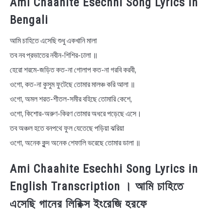
Ami Chaahite Esechhi Song Lyrics in
Bengali
আমি চাহিতে এসেছি শুধু একখানি মালা
তব নব প্রভাতের নবীন-শিশির-ঢালা ॥
হেরো শরমে-জড়িত কত-না গোলাপ কত-না গরবি করবী,
ওগো, কত-না কুসুম ফুটেছে তোমার মালঞ্চ করি আলা ॥
ওগো, অমল শরত-শীতল-সমীর বহিছে তোমারি কেশে,
ওগো, কিশোর-অরুণ-কিরণ তোমার অধরে পড়েছে এসে।
তব অঞ্চল হতে বনপথে ফুল যেতেছে পড়িয়া ঝরিয়া
ওগো, অনেক কুন্দ অনেক শেফালি ভরেছে তোমার ডালা ॥
Ami Chaahite Esechhi Song Lyrics in
English Transcription । আমি চাহিতে
এসেছি গানের লিরিক্স ইংরেজি হরফে