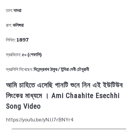
তাল:
দাদরা
রাগ:
কলিঙ্গরা
লিখিত:
1897
স্বরবিতান:
৫০ (শেফালি)
স্বরলিপি লিখেছেন:
দিনেন্দ্রনাথ ঠাকুর / ইন্দিরা দেবী চৌধুরানী
আমি চাহিতে এসেছি গানটি শুনে নিন এই ইউটিউব
লিংকের মাধ্যমে । Ami Chaahite Esechhi
Song Video
https://youtu.be/yNJJ7rBNYr4