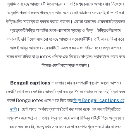
সুসজ্জিত রয়েছে আমাদের উক্তির ভাণ্ডার । সঠিক শব্দ চয়নের অভাবে যারা নিজেদের
অনুভূতি প্রকাশ করতে পারছেন না তাঁরা অনায়াসেই আমাদের ওয়েবসাইটে পোস্ট করা
উক্তিগুলির সাহায্যে তা ব্যক্ত করতে পারবেন। এছাড়া আমাদের ওয়েবসাইটে ব্যবহৃত
প্রত্যেকটি উক্তি অপরটির থেকে একেবারে স্বতন্ত্র ও ভিন্ন। উক্তিগুলির সাথে
মানানসই ছবি দিয়েও সাজানো হয়েছে আমাদের ওয়েবসাইটটি। তাই আর দেরি না করে
আজই আসুন আমাদের ওয়েবসাইটে; স্ক্রল করুন এবং নির্বাচন করে ফেলুন আপনার
মনের মতো উক্তি বা quotes গুলিকে এবং নিজের সোশ্যাল প্রোফাইলে শেয়ার করে
নিজের একাধিপত্য স্থাপন করুন।
Bengali captions
~ বাংলায় কোন ক্যাপশনটি প্রয়োগ করলে আপমার
লেখাটি যথার্থ হবে সেই নিয়ে ভাবনাচিন্তা করছেন ?? তবে আজ থেকে সেই চিন্তা বন্ধ
করুন! Bongquotes এসে গেছে নিয়ে তার
বিপুল Bengali captions এর
ডালি
। ছোট অথচ অর্থবহ ক্যাপশন তৈরি করা সবার পক্ষে এবং সব পরিস্থিতিতে
সম্ভবপর হয়ে ওঠে না । তখন বিভ্রান্ত হয়ে আমরা বিভিন্ন সাইটে গিয়ে অনুসন্ধান
করতে শুরু করে দি; কিন্তু যখন তাও মনের মতো ক্যাপশন খুঁজে পাওয়া যায় না তখন