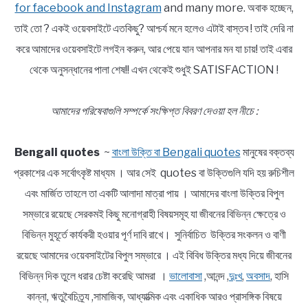
for facebook and Instagram
and many more. অবাক হচ্ছেন,
তাই তো ? একই ওয়েবসাইটে এতকিছু? আশ্চর্য মনে হলেও এটাই বাস্তব ! তাই দেরি না
করে আমাদের ওয়েবসাইটে লগইন করুন, আর পেয়ে যান আপনার মন যা চায়! তাই এবার
থেকে অনুসন্ধানের পালা শেষ!! এখন থেকেই শুধুই SATISFACTION !
আমাদের পরিষেবাগুলি সম্পর্কে সংক্ষিপ্ত বিবরণ দেওয়া হল নীচে :
Bengali quotes
~
বাংলা উক্তি বা Bengali quotes
মানুষের বক্তব্য
প্রকাশের এক সর্বোৎকৃষ্ট মাধ্যম । আর সেই quotes বা উক্তিগুলি যদি হয় রুচিশীল
এবং মার্জিত তাহলে তা একটি আলাদা মাত্রা পায় । আমাদের বাংলা উক্তির বিপুল
সম্ভারে রয়েছে সেরকমই কিছু মনোগ্রাহী বিষয়সমূহ যা জীবনের বিভিন্ন ক্ষেত্রে ও
বিভিন্ন মুহূর্তে কার্যকরী হওয়ার পূর্ণ দাবি রাখে। সুনির্বাচিত উক্তির সংকলন ও বাণী
রয়েছে আমাদের ওয়েবসাইটের বিপুল সম্ভারে । এই বিবিধ উক্তির মধ্য দিয়ে জীবনের
বিভিন্ন দিক তুলে ধরার চেষ্টা করেছি আমরা ।
ভালোবাসা
,আনন্দ ,
দুঃখ
,
অবসাদ
, হাসি
কান্না, ঋতুবৈচিত্র্য ,সামাজিক, আধ্যাত্মিক এবং একাধিক আরও প্রাসঙ্গিক বিষয়ে