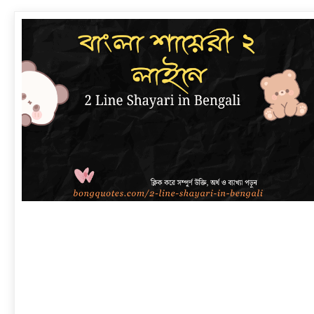
link
to
বাংলা
শায়েরী
২
লাইনে