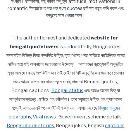
সংগ্রহ। ভালোবাসা, কষ্ট, জীবন, বন্ধুত্ব, attitude, motivational ও
romantic বিষয়ের উপর শত শত বাংলা quotes ছবি সহ পড়ুন, কপি করুন এবং
বন্ধুদের সঙ্গে শেয়ার করুন।
The authentic most and dedicated
website for
bengali quote lovers
is undoubtedly, Bongquotes.
সমসাময়িক বিভিন্ন বিষয় সম্পর্কিত উক্তি, ক্যাপশনের পসরা সাজিয়ে প্রতিনিয়ত আমরা
হাজির হয়ে যাই আপনাদের মনোরঞ্জনের উদ্দেশ্যে। আপনাদের প্রত্যেকটি অনুভূতির
মূল্য আমাদের কাছে অপরিসীম আর তাই সেই প্রতিটি অনুভূতিকে বাঙ্ময় করে তোলার
জন্য আমরা আপনাদের সামনে তুলে ধরেছি হাজারো Bengali quotes,
Bengali captions ,
Bengali status
এবং আরও অনেক কিছু যা
সম্পূর্ণভাবে স্বতন্ত্র , মার্জিত এবং রুচিশীল। তবে শুধুমাত্র উক্তি এবং ক্যাপশনের
মধ্যেই আমাদের এই ওয়েবসাইট সীমাবদ্ধ নয়। এখানে রয়েছে
বিখ্যাত মানুষের
biography
,
Viral news
, Government scheme details,
Bengali moral stories
, Bengali jokes, English
captions