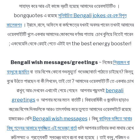
সাহায্য করে আর এই কাজে ব্রতী হয়েছে আমাদের ওয়েবসাইটটিও ।
bongquotes এ রয়েছে
সুনির্বাচিত Bengali jokes এর এক বিপুল
কালেকশন
। ট্রামে ,বাসে, অফিসে বা কর্মক্ষেত্রে যখনই অবসর পাবেন তখনই আমাদের
ওয়েবসাইটটি খুলে একবার আমাদের জোকসের বর্ণময় পাতায় চোখ বুলিয়ে নিতেই পারেন
; একঘেয়েমি থেকে রেহাই পেতে এটাই হল the best energy booster!
Bengali wish messages/greetings
~ নিজের
প্রিয়জন বা
বন্ধুকে জন্মদিন
বা তার বিশেষ কোনো শুভমুহূর্তে শুভেচ্ছাবার্তা পাঠাতে চাইছেন? কিন্তু
বুঝে উঠতে পারছেন না কী লিখবেন, তাই তো ? আমাদের ওয়েবসাইট টি তে একবার চোখ
রাখুন; আর দেখবেন এখানেই পেয়ে গেছেন আপনার পছন্দসই
bengali
greetings
ও আপনার মনের মতন বার্তাটি। বিবাহবার্ষিকী ও জন্মদিন ছাড়াও
বছরের বিশেষ দিনগুলিকে আরও তাৎপর্যময় করে তুলতে আমাদের ওয়েবসাইটে রয়েছে
হাজারেরও বেশি
Bengali wish messages
। কিছু
কাব্যিক ভঙ্গিতে আবার
কিছু গদ্যের আকারে সুসজ্জিত এই শুভেচ্ছা বার্তা
গুলি আপনার চাহিদার কথা মাথায় রেখে
রুচিসম্মত ও প্রত্যেকটি স্বতন্ত্র ভাবে রচনা করা হয়েছে । তাই বন্ধু ,পরিজন ও