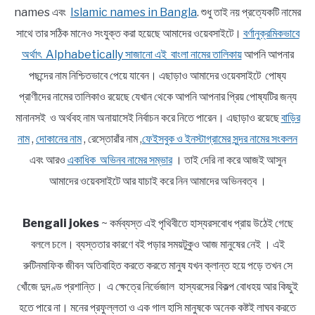
names এবং
Islamic names in Bangla
. শুধু তাই নয় প্রত্যেকটি নামের
সাথে তার সঠিক মানেও সংযুক্ত করা হয়েছে আমাদের ওয়েবসাইটে।
বর্ণানুক্রমিকভাবে
অর্থাৎ Alphabetically সাজানো এই বাংলা নামের তালিকায়
আপনি আপনার
পছন্দের নাম নিশ্চিতভাবে পেয়ে যাবেন। এছাড়াও আমাদের ওয়েবসাইটে পোষ্য
প্রাণীদের নামের তালিকাও রয়েছে যেখান থেকে আপনি আপনার প্রিয় পোষ্যটির জন্য
মানানসই ও অর্থবহ নাম অনায়াসেই নির্বাচন করে নিতে পারেন। এছাড়াও রয়েছে
বাড়ির
নাম
,
দোকানের নাম
, রেস্তোরাঁর নাম ,
ফেইসবুক ও ইনস্টাগ্রামের সুন্দর নামের সংকলন
এবং আরও
একাধিক অভিনব নামের সম্ভার
। তাই দেরি না করে আজই আসুন
আমাদের ওয়েবসাইটে আর যাচাই করে নিন আমাদের অভিনবত্ব ।
Bengali jokes
~ কর্মব্যস্ত এই পৃথিবীতে হাস্যরসবোধ প্রায় উঠেই গেছে
বললে চলে। ব্যস্ততার কারণে বই পড়ার সময়টুকুও আজ মানুষের নেই । এই
রুটিনমাফিক জীবন অতিবাহিত করতে করতে মানুষ যখন ক্লান্ত হয়ে পড়ে তখন সে
খোঁজে দুদণ্ড প্রশান্তি। এ ক্ষেত্রে নির্ভেজাল হাস্যরসের বিকল্প বোধহয় আর কিছুই
হতে পারে না। মনের প্রফুল্লতা ও এক গাল হাসি মানুষকে অনেক কষ্টই লাঘব করতে