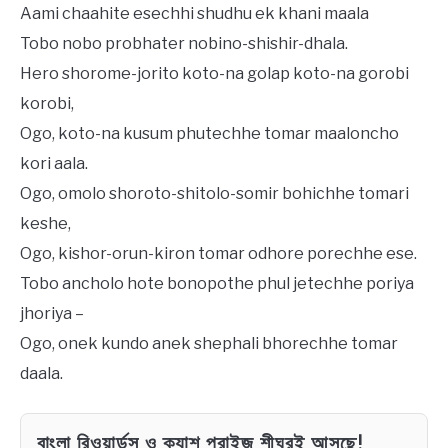
Aami chaahite esechhi shudhu ek khani maala
Tobo nobo probhater nobino-shishir-dhala.
Hero shorome-jorito koto-na golap koto-na gorobi
korobi,
Ogo, koto-na kusum phutechhe tomar maaloncho
kori aala.
Ogo, omolo shoroto-shitolo-somir bohichhe tomari
keshe,
Ogo, kishor-orun-kiron tomar odhore porechhe ese.
Tobo ancholo hote bonopothe phul jetechhe poriya
jhoriya –
Ogo, onek kundo anek shephali bhorechhe tomar
daala.
বাংলা রিওয়ার্ডস ও ক্যাশ প্রাইজ শীঘ্রই আসছে!