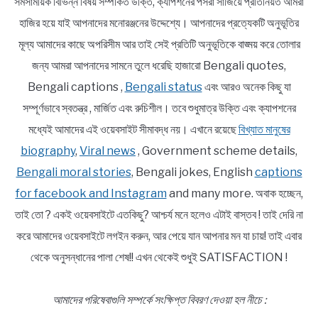
সমসাময়িক বিভিন্ন বিষয় সম্পর্কিত উক্তি, ক্যাপশনের পসরা সাজিয়ে প্রতিনিয়ত আমরা
হাজির হয়ে যাই আপনাদের মনোরঞ্জনের উদ্দেশ্যে। আপনাদের প্রত্যেকটি অনুভূতির
মূল্য আমাদের কাছে অপরিসীম আর তাই সেই প্রতিটি অনুভূতিকে বাঙ্ময় করে তোলার
জন্য আমরা আপনাদের সামনে তুলে ধরেছি হাজারো Bengali quotes,
Bengali captions ,
Bengali status
এবং আরও অনেক কিছু যা
সম্পূর্ণভাবে স্বতন্ত্র , মার্জিত এবং রুচিশীল। তবে শুধুমাত্র উক্তি এবং ক্যাপশনের
মধ্যেই আমাদের এই ওয়েবসাইট সীমাবদ্ধ নয়। এখানে রয়েছে
বিখ্যাত মানুষের
biography
,
Viral news
, Government scheme details,
Bengali moral stories
, Bengali jokes, English
captions
for facebook and Instagram
and many more. অবাক হচ্ছেন,
তাই তো ? একই ওয়েবসাইটে এতকিছু? আশ্চর্য মনে হলেও এটাই বাস্তব ! তাই দেরি না
করে আমাদের ওয়েবসাইটে লগইন করুন, আর পেয়ে যান আপনার মন যা চায়! তাই এবার
থেকে অনুসন্ধানের পালা শেষ!! এখন থেকেই শুধুই SATISFACTION !
আমাদের পরিষেবাগুলি সম্পর্কে সংক্ষিপ্ত বিবরণ দেওয়া হল নীচে :