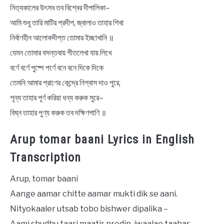
নিত্যকালের উৎসব তব বিশ্বের দীপালিকা–
আমি শুধু তারি মাটির প্রদীপ, জ্বালাও তাহার শিখা
নির্বাণহীন আলোকদীপ্ত তোমার ইচ্ছাখানি ॥
যেমন তোমার বসন্তবায় গীতলেখা যায় লিখে
বর্ণে বর্ণে পুষ্পে পর্ণে বনে বনে দিকে দিকে
তেমনি আমার প্রাণের কেন্দ্রে নিশ্বাস দাও পুরে,
শূন্য তাহার পূর্ণ করিয়া ধন্য করুক সুরে–
বিঘ্ন তাহার পুণ্য করুক তব দক্ষিণপাণি ॥
Arup tomar baani Lyrics in English
Transcription
Arup, tomar baani
Aange aamar chitte aamar mukti dik se aani.
Nityokaaler utsab tobo bishwer dipalika –
Aami shudhu taari maatir prodip, jwaalao taahar