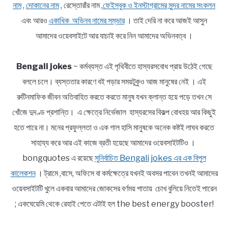
নাম
,
দোকানের নাম
, রেস্তোরাঁর নাম ,
ফেইসবুক ও ইনস্টাগ্রামের সুন্দর নামের সংকলন
এবং আরও
একাধিক অভিনব নামের সম্ভার
। তাই দেরি না করে আজই আসুন
আমাদের ওয়েবসাইটে আর যাচাই করে নিন আমাদের অভিনবত্ব ।
Bengali jokes
~ কর্মব্যস্ত এই পৃথিবীতে হাস্যরসবোধ প্রায় উঠেই গেছে
বললে চলে। ব্যস্ততার কারণে বই পড়ার সময়টুকুও আজ মানুষের নেই । এই
রুটিনমাফিক জীবন অতিবাহিত করতে করতে মানুষ যখন ক্লান্ত হয়ে পড়ে তখন সে
খোঁজে দুদণ্ড প্রশান্তি। এ ক্ষেত্রে নির্ভেজাল হাস্যরসের বিকল্প বোধহয় আর কিছুই
হতে পারে না। মনের প্রফুল্লতা ও এক গাল হাসি মানুষকে অনেক কষ্টই লাঘব করতে
সাহায্য করে আর এই কাজে ব্রতী হয়েছে আমাদের ওয়েবসাইটটিও ।
bongquotes এ রয়েছে
সুনির্বাচিত Bengali jokes এর এক বিপুল
কালেকশন
। ট্রামে ,বাসে, অফিসে বা কর্মক্ষেত্রে যখনই অবসর পাবেন তখনই আমাদের
ওয়েবসাইটটি খুলে একবার আমাদের জোকসের বর্ণময় পাতায় চোখ বুলিয়ে নিতেই পারেন
; একঘেয়েমি থেকে রেহাই পেতে এটাই হল the best energy booster!