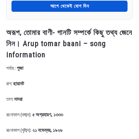
আগে থেকেই যোগ দিন
অরূপ, তোমার বাণী- গানটি সম্পর্কে কিছু তথ্য জেনে
নিন। Arup tomar baani – song
information
পর্যায় :
পূজা
রাগ:
ছায়ানট
তাল:
দাদরা
রচনাকাল (বঙ্গাব্দ):
৫ অগ্রহায়ণ, ১৩৩৩
রচনাকাল (খৃষ্টাব্দ):
২১ নভেম্বর, ১৯২৬