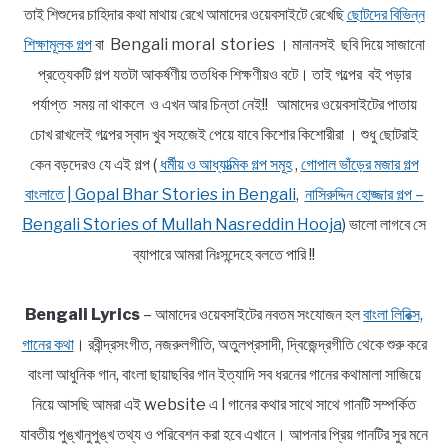
তাই শিশুদের চাহিদার কথা মাথায় রেখে আমাদের ওয়েবসাইটে রেখেছি
ছোটদের বিভিন্ন
শিক্ষামূলক গল্প
বা Bengali moral stories । মানানসই ছবি দিয়ে সাজানো
প্রত্যেকটি গল্প যতটা আকর্ষণীয় ততধিক শিক্ষণীয়ও বটে। তাই গল্পের বই পড়ার
পর্যাপ্ত সময় না থাকলে ও এখন আর চিন্তা নেই!! আমাদের ওয়েবসাইটের পাতায়
চোখ রাখলেই গল্পের স্বাদ খুব সহজেই পেয়ে যাবে কিশোর কিশোরীরা । শুধু ছোটরাই
কেন বড়দেরও যে এই গল্প (
ধর্মীয় ও আধ্যাত্মিক গল্প সমূহ
,
গোপাল ভাঁড়ের মজার গল্প
বাংলাতে | Gopal Bhar Stories in Bengali
,
নাসিরুদ্দিন হোজ্জার গল্প –
Bengali Stories of Mullah Nasreddin Hooja
) ভালো লাগবে সে
ব্যাপারে আমরা নিঃসন্দেহে বলতে পারি !!
Bengali Lyrics
– আমাদের ওয়েবসাইটের নবতম সংযোজন হল
বাংলা লিরিক্স,
গানের কথা
। রবীন্দ্রসংগীত, নজরুলগীতি, অতুলপ্রসাদী, দ্বিজেন্দ্রগীতি থেকে শুরু করে
বাংলা আধুনিক গান, বাংলা ছায়াছবির গান ইত্যাদি সব ধরনের গানের কথামালা সাজিয়ে
নিয়ে আসছি আমরা এই website এ l গানের কথার সাথে সাথে গানটি সম্পর্কিত
যাবতীয় পুঙ্খানুপুঙ্খ তথ্য ও পরিবেশন করা হবে এখানে। আপনার প্রিয় গানটির সুর মনে