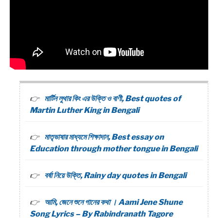
মার্টিন লুথার কিং এর উক্তি ও বাণী, Best quotes of
Martin Luther King in Bengali
মাতৃভাষার মাধ্যমে শিক্ষাদান, Best essay on
Education through mother tongue in Bengali
বর্ষা নিয়ে উক্তি, Rainy day quotes in Bengali
আমি, জেনে শুনে গানের কথা । Aami Jene Shune
Song Lyrics – By Rabindranath Tagore