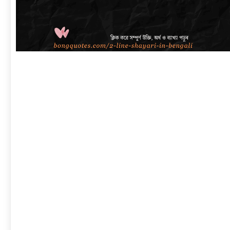
link
to
বাংলা
শায়েরী
২
লাইনে
|
সেরা
প্রেম,
দুঃখ,
রোমান্টিক,
অ্যাটিটিউড
ও
2