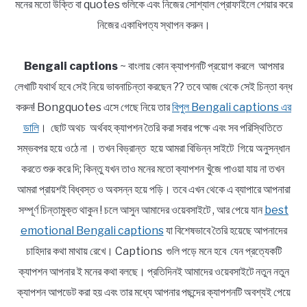
মনের মতো উক্তি বা quotes গুলিকে এবং নিজের সোশ্যাল প্রোফাইলে শেয়ার করে
নিজের একাধিপত্য স্থাপন করুন।
Bengali captions
~ বাংলায় কোন ক্যাপশনটি প্রয়োগ করলে আপমার
লেখাটি যথার্থ হবে সেই নিয়ে ভাবনাচিন্তা করছেন ?? তবে আজ থেকে সেই চিন্তা বন্ধ
করুন! Bongquotes এসে গেছে নিয়ে তার
বিপুল Bengali captions এর
ডালি
। ছোট অথচ অর্থবহ ক্যাপশন তৈরি করা সবার পক্ষে এবং সব পরিস্থিতিতে
সম্ভবপর হয়ে ওঠে না । তখন বিভ্রান্ত হয়ে আমরা বিভিন্ন সাইটে গিয়ে অনুসন্ধান
করতে শুরু করে দি; কিন্তু যখন তাও মনের মতো ক্যাপশন খুঁজে পাওয়া যায় না তখন
আমরা প্রায়শই বিধ্বস্ত ও অবসন্ন হয়ে পড়ি। তবে এখন থেকে এ ব্যাপারে আপনারা
সম্পূর্ণ চিন্তামুক্ত থাকুন ! চলে আসুন আমাদের ওয়েবসাইটে , আর পেয়ে যান
best
emotional Bengali captions
যা বিশেষভাবে তৈরি হয়েছে আপনাদের
চাহিদার কথা মাথায় রেখে। Captions গুলি পড়ে মনে হবে যেন প্রত্যেকটি
ক্যাপশন আপনার ই মনের কথা বলছে। প্রতিদিনই আমাদের ওয়েবসাইটে নতুন নতুন
ক্যাপশন আপডেট করা হয় এবং তার মধ্যে আপনার পছন্দের ক্যাপশনটি অবশ্যই পেয়ে