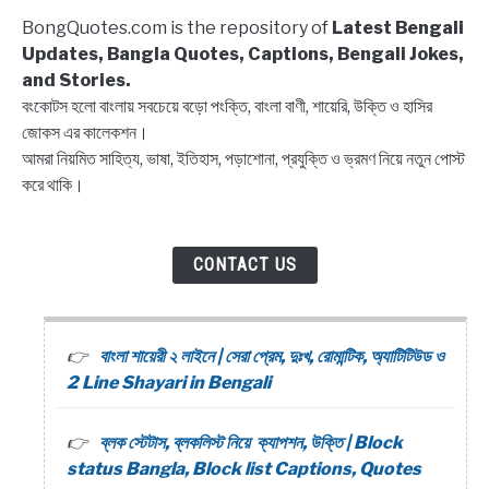
Captions,
BongQuotes.com is the repository of
Latest Bengali
Quotes
Updates, Bangla Quotes, Captions, Bengali Jokes,
and Stories.
বংকোটস হলো বাংলায় সবচেয়ে বড়ো পংক্তি, বাংলা বাণী, শায়েরি, উক্তি ও হাসির
জোকস এর কালেকশন।
আমরা নিয়মিত সাহিত্য, ভাষা, ইতিহাস, পড়াশোনা, প্রযুক্তি ও ভ্রমণ নিয়ে নতুন পোস্ট
করে থাকি।
CONTACT US
বাংলা শায়েরী ২ লাইনে | সেরা প্রেম, দুঃখ, রোমান্টিক, অ্যাটিটিউড ও
2 Line Shayari in Bengali
ব্লক স্টেটাস, ব্লকলিস্ট নিয়ে ক্যাপশন, উক্তি | Block
status Bangla, Block list Captions, Quotes