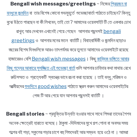
Bengali wish messages/greetings
~ নিজের
প্রিয়জন বা
বন্ধুকে জন্মদিন
বা তার বিশেষ কোনো শুভমুহূর্তে শুভেচ্ছাবার্তা পাঠাতে চাইছেন? কিন্তু
বুঝে উঠতে পারছেন না কী লিখবেন, তাই তো ? আমাদের ওয়েবসাইট টি তে একবার চোখ
রাখুন; আর দেখবেন এখানেই পেয়ে গেছেন আপনার পছন্দসই
bengali
greetings
ও আপনার মনের মতন বার্তাটি। বিবাহবার্ষিকী ও জন্মদিন ছাড়াও
বছরের বিশেষ দিনগুলিকে আরও তাৎপর্যময় করে তুলতে আমাদের ওয়েবসাইটে রয়েছে
হাজারেরও বেশি
Bengali wish messages
। কিছু
কাব্যিক ভঙ্গিতে আবার
কিছু গদ্যের আকারে সুসজ্জিত এই শুভেচ্ছা বার্তা
গুলি আপনার চাহিদার কথা মাথায় রেখে
রুচিসম্মত ও প্রত্যেকটি স্বতন্ত্র ভাবে রচনা করা হয়েছে । তাই বন্ধু ,পরিজন ও
আত্মীয়দের
শুভদিনে good wishes
পাঠাতে স্ক্রল করুন আমাদের ওয়েবসাইটের
পেজ টি আর পেয়ে যান আপনার পছন্দসই বার্তাটি ।
Bengali stories
~ প্রযুক্তির উন্নতি হওয়ার সাথে সাথে শিশুরা তাদের শৈশব
অনেক ক্ষেত্রেই হারাতে বসেছে। ঠাকুমা -দিদিমাদের মুখে গল্প শোনা বা অবসর সময়
গল্পের বই পড়া, স্কুলের পড়ার চাপে বহু শিশুদেরই আর সম্ভব হয়ে ওঠে না । আমরা