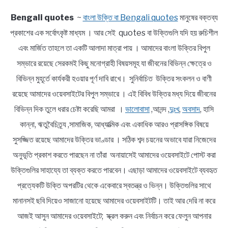
Bengali quotes
~
বাংলা উক্তি বা Bengali quotes
মানুষের বক্তব্য
প্রকাশের এক সর্বোৎকৃষ্ট মাধ্যম । আর সেই quotes বা উক্তিগুলি যদি হয় রুচিশীল
এবং মার্জিত তাহলে তা একটি আলাদা মাত্রা পায় । আমাদের বাংলা উক্তির বিপুল
সম্ভারে রয়েছে সেরকমই কিছু মনোগ্রাহী বিষয়সমূহ যা জীবনের বিভিন্ন ক্ষেত্রে ও
বিভিন্ন মুহূর্তে কার্যকরী হওয়ার পূর্ণ দাবি রাখে। সুনির্বাচিত উক্তির সংকলন ও বাণী
রয়েছে আমাদের ওয়েবসাইটের বিপুল সম্ভারে । এই বিবিধ উক্তির মধ্য দিয়ে জীবনের
বিভিন্ন দিক তুলে ধরার চেষ্টা করেছি আমরা ।
ভালোবাসা
,আনন্দ ,
দুঃখ
,
অবসাদ
, হাসি
কান্না, ঋতুবৈচিত্র্য ,সামাজিক, আধ্যাত্মিক এবং একাধিক আরও প্রাসঙ্গিক বিষয়ে
সুসজ্জিত রয়েছে আমাদের উক্তির ভাণ্ডার । সঠিক শব্দ চয়নের অভাবে যারা নিজেদের
অনুভূতি প্রকাশ করতে পারছেন না তাঁরা অনায়াসেই আমাদের ওয়েবসাইটে পোস্ট করা
উক্তিগুলির সাহায্যে তা ব্যক্ত করতে পারবেন। এছাড়া আমাদের ওয়েবসাইটে ব্যবহৃত
প্রত্যেকটি উক্তি অপরটির থেকে একেবারে স্বতন্ত্র ও ভিন্ন। উক্তিগুলির সাথে
মানানসই ছবি দিয়েও সাজানো হয়েছে আমাদের ওয়েবসাইটটি। তাই আর দেরি না করে
আজই আসুন আমাদের ওয়েবসাইটে; স্ক্রল করুন এবং নির্বাচন করে ফেলুন আপনার