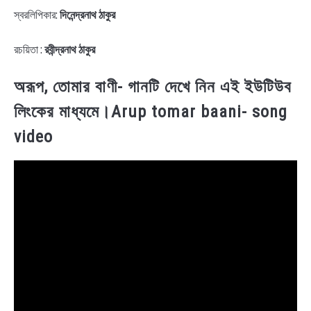
স্বরলিপিকার:
দিনেন্দ্রনাথ ঠাকুর
রচয়িতা :
রবীন্দ্রনাথ ঠাকুর
অরূপ, তোমার বাণী- গানটি দেখে নিন এই ইউটিউব
লিংকের মাধ্যমে।Arup tomar baani- song
video