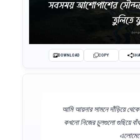
সবসময় আশোপাশের সৌন্দর্য
তুলিতে ফ
DOWNLOAD
COPY
SH
আমি আয়নার সামনে দাঁড়িয়ে থেকে ঘ
কখনো নিজের চুলগুলো গুছিয়ে বা
এলোমেল