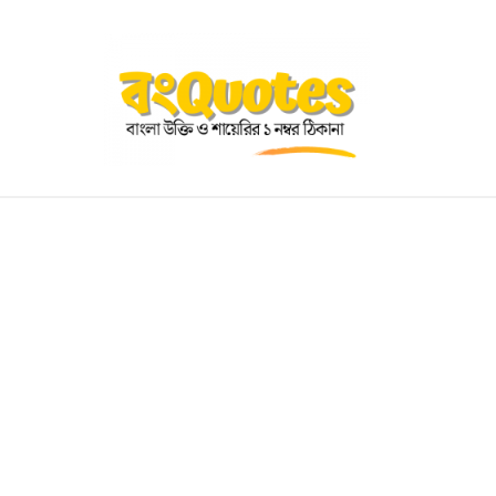
OGRAPHY
EDUCATIONAL
BENGALI WISHES
QUOT
BENGALI NAMES
BENGALI STORIES