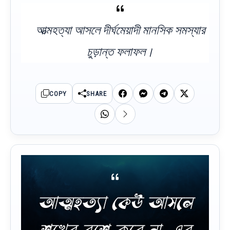
আত্মহত্যা আসলে দীর্ঘমেয়াদী মানসিক সমস্যার
চুড়ান্ত ফলাফল।
COPY
SHARE
আত্মহত্যা কেউ আসলে
শখের বশে করে না, এর