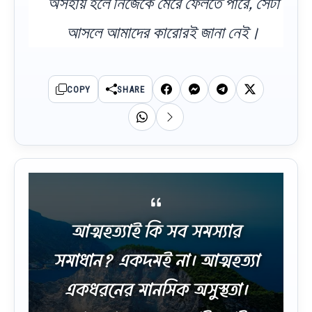
অসহায় হলে নিজেকে মেরে ফেলতে পারে, সেটা
আসলে আমাদের কারোরই জানা নেই।
COPY
SHARE
আত্মহত্যাই কি সব সমস্যার
সমাধান? একদমই না। আত্মহত্যা
একধরনের মানসিক অসুস্থতা।