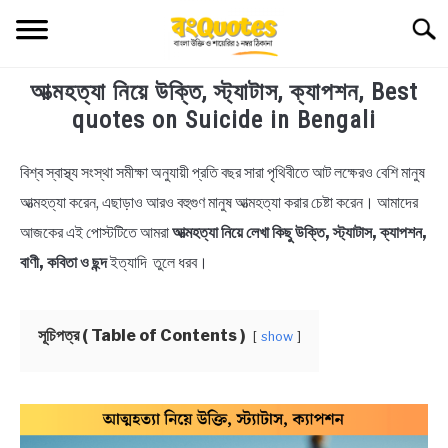
Skip
Searc
to
content
আত্মহত্যা নিয়ে উক্তি, স্ট্যাটাস, ক্যাপশন, Best
TECHNOLOGY
quotes on Suicide in Bengali
HEALTH & LIFESTYLE
বিশ্ব স্বাস্থ্য সংস্থা সমীক্ষা অনুযায়ী প্রতি বছর সারা পৃথিবীতে আট লক্ষেরও বেশি মানুষ
in
Bengali
আত্মহত্যা করেন, এছাড়াও আরও বহুগুণ মানুষ আত্মহত্যা করার চেষ্টা করেন। আমাদের
BIOGRAPHY
Quotes
,
Bengali
আজকের এই পোস্টটিতে আমরা
আত্মহত্যা নিয়ে লেখা কিছু উক্তি, স্ট্যাটাস, ক্যাপশন,
Status
EDUCATIONAL
বাণী, কবিতা ও ছন্দ
ইত্যাদি তুলে ধরব।
BENGALI WISHES
সূচিপত্র ( Table of Contents )
show
QUOTES & CAPTIONS
NEWS