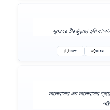
সন্দেহের তীর ছুঁড়ছো তুমি কা
COPY
SHARE
ভালোবাসায় এত ভালোবাসার প্রয়ো
পরি