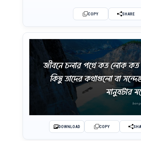
COPY
SHARE
জীবনে চলার পথে কত লোক কত ক
কিন্তু তাদের কথাগুলো বা সন্দেহ 
মানুষটার মন
DOWNLOAD
COPY
SH