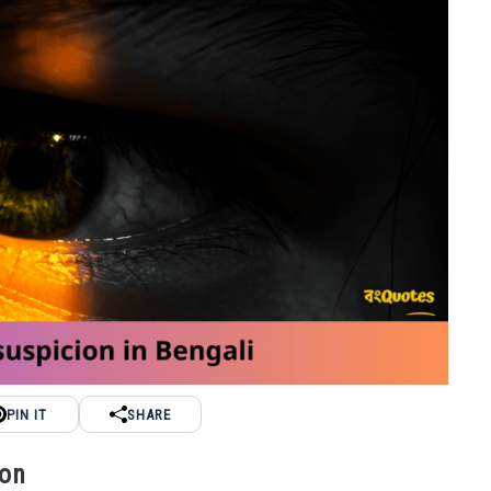
PIN IT
SHARE
ion