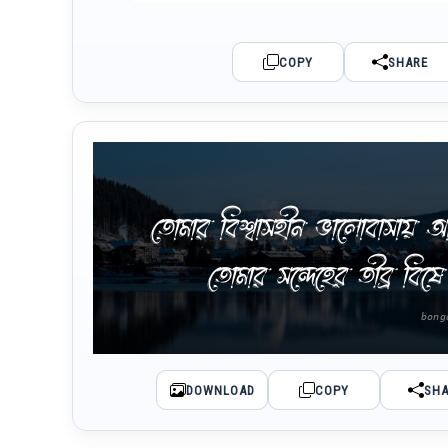
COPY
SHARE
তোমার বিশ্বাসহীন ভালোবাসায় আজ
তোমার সন্দেহের তীব্র বি
DOWNLOAD
COPY
SH