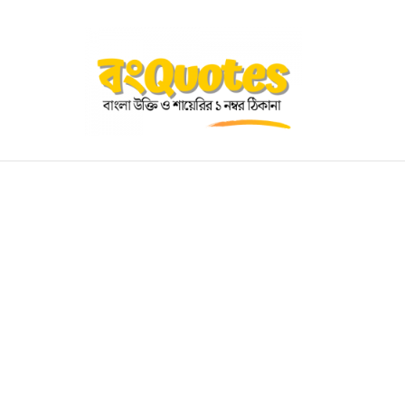
OGRAPHY
EDUCATIONAL
BENGALI WISHES
QUOT
BENGALI NAMES
BENGALI STORIES