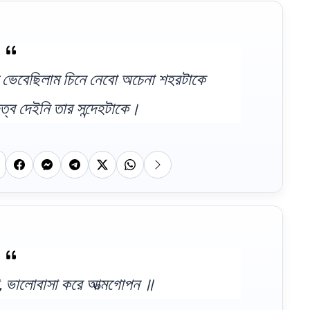
েবেছিলাম চিনে নেবো অচেনা শহরটাকে
ত্ব দেইনি তার সন্দেহটাকে।
ণ, ভালোবাসা করে আত্মগোপন ॥