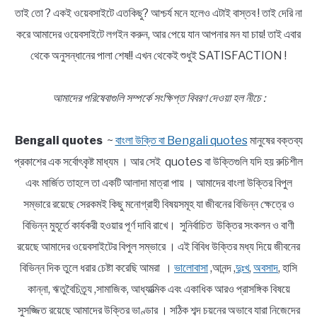
তাই তো ? একই ওয়েবসাইটে এতকিছু? আশ্চর্য মনে হলেও এটাই বাস্তব ! তাই দেরি না
করে আমাদের ওয়েবসাইটে লগইন করুন, আর পেয়ে যান আপনার মন যা চায়! তাই এবার
থেকে অনুসন্ধানের পালা শেষ!! এখন থেকেই শুধুই SATISFACTION !
আমাদের পরিষেবাগুলি সম্পর্কে সংক্ষিপ্ত বিবরণ দেওয়া হল নীচে :
Bengali quotes
~
বাংলা উক্তি বা Bengali quotes
মানুষের বক্তব্য
প্রকাশের এক সর্বোৎকৃষ্ট মাধ্যম । আর সেই quotes বা উক্তিগুলি যদি হয় রুচিশীল
এবং মার্জিত তাহলে তা একটি আলাদা মাত্রা পায় । আমাদের বাংলা উক্তির বিপুল
সম্ভারে রয়েছে সেরকমই কিছু মনোগ্রাহী বিষয়সমূহ যা জীবনের বিভিন্ন ক্ষেত্রে ও
বিভিন্ন মুহূর্তে কার্যকরী হওয়ার পূর্ণ দাবি রাখে। সুনির্বাচিত উক্তির সংকলন ও বাণী
রয়েছে আমাদের ওয়েবসাইটের বিপুল সম্ভারে । এই বিবিধ উক্তির মধ্য দিয়ে জীবনের
বিভিন্ন দিক তুলে ধরার চেষ্টা করেছি আমরা ।
ভালোবাসা
,আনন্দ ,
দুঃখ
,
অবসাদ
, হাসি
কান্না, ঋতুবৈচিত্র্য ,সামাজিক, আধ্যাত্মিক এবং একাধিক আরও প্রাসঙ্গিক বিষয়ে
সুসজ্জিত রয়েছে আমাদের উক্তির ভাণ্ডার । সঠিক শব্দ চয়নের অভাবে যারা নিজেদের