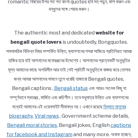
romantic বিষয়ের উপর শত শত বাংলা quotes ছবি সহ পড়ুন, কপি করুন এবং
বন্ধুদের সঙ্গে শেয়ার করুন।
The authentic most and dedicated
website for
bengali quote lovers
is undoubtedly, Bongquotes.
সমসাময়িক বিভিন্ন বিষয় সম্পর্কিত উক্তি, ক্যাপশনের পসরা সাজিয়ে প্রতিনিয়ত আমরা
হাজির হয়ে যাই আপনাদের মনোরঞ্জনের উদ্দেশ্যে। আপনাদের প্রত্যেকটি অনুভূতির
মূল্য আমাদের কাছে অপরিসীম আর তাই সেই প্রতিটি অনুভূতিকে বাঙ্ময় করে তোলার
জন্য আমরা আপনাদের সামনে তুলে ধরেছি হাজারো Bengali quotes,
Bengali captions ,
Bengali status
এবং আরও অনেক কিছু যা
সম্পূর্ণভাবে স্বতন্ত্র , মার্জিত এবং রুচিশীল। তবে শুধুমাত্র উক্তি এবং ক্যাপশনের
মধ্যেই আমাদের এই ওয়েবসাইট সীমাবদ্ধ নয়। এখানে রয়েছে
বিখ্যাত মানুষের
biography
,
Viral news
, Government scheme details,
Bengali moral stories
, Bengali jokes, English
captions
for facebook and Instagram
and many more. অবাক হচ্ছেন,