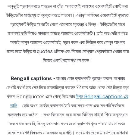
অনুভূতি প্রকাশ করতে পারছেন না তাঁরা অনায়াসেই আমাদের ওয়েবসাইটে পোস্ট করা
উক্তিগুলির সাহায্যে তা ব্যক্ত করতে পারবেন। এছাড়া আমাদের ওয়েবসাইটে ব্যবহৃত
প্রত্যেকটি উক্তি অপরটির থেকে একেবারে স্বতন্ত্র ও ভিন্ন। উক্তিগুলির সাথে
মানানসই ছবি দিয়েও সাজানো হয়েছে আমাদের ওয়েবসাইটটি। তাই আর দেরি না করে
আজই আসুন আমাদের ওয়েবসাইটে; স্ক্রল করুন এবং নির্বাচন করে ফেলুন আপনার
মনের মতো উক্তি বা quotes গুলিকে এবং নিজের সোশ্যাল প্রোফাইলে শেয়ার করে
নিজের একাধিপত্য স্থাপন করুন।
Bengali captions
~ বাংলায় কোন ক্যাপশনটি প্রয়োগ করলে আপমার
লেখাটি যথার্থ হবে সেই নিয়ে ভাবনাচিন্তা করছেন ?? তবে আজ থেকে সেই চিন্তা বন্ধ
করুন! Bongquotes এসে গেছে নিয়ে তার
বিপুল Bengali captions এর
ডালি
। ছোট অথচ অর্থবহ ক্যাপশন তৈরি করা সবার পক্ষে এবং সব পরিস্থিতিতে
সম্ভবপর হয়ে ওঠে না । তখন বিভ্রান্ত হয়ে আমরা বিভিন্ন সাইটে গিয়ে অনুসন্ধান
করতে শুরু করে দি; কিন্তু যখন তাও মনের মতো ক্যাপশন খুঁজে পাওয়া যায় না তখন
আমরা প্রায়শই বিধ্বস্ত ও অবসন্ন হয়ে পড়ি। তবে এখন থেকে এ ব্যাপারে আপনারা