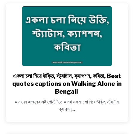
ক্যাপশন,
বাণী,
কবিতা,
Best
quotes
on
lotus
in
Bengali
একলা চলা নিয়ে উক্তি, স্ট্যাটাস, ক্যাপশন, কবিতা, Best
link
to
quotes captions on Walking Alone in
একলা
Bengali
চলা
আমাদের আজকের এই পোস্টটিতে আমরা একলা চলা নিয়ে উক্তি, স্ট্যাটাস,
নিয়ে
ক্যাপশন,...
উক্তি,
স্ট্যাটাস,
ক্যাপশন,
কবিতা,