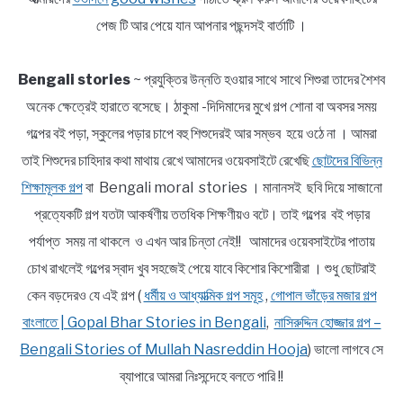
পেজ টি আর পেয়ে যান আপনার পছন্দসই বার্তাটি ।
Bengali stories
~ প্রযুক্তির উন্নতি হওয়ার সাথে সাথে শিশুরা তাদের শৈশব
অনেক ক্ষেত্রেই হারাতে বসেছে। ঠাকুমা -দিদিমাদের মুখে গল্প শোনা বা অবসর সময়
গল্পের বই পড়া, স্কুলের পড়ার চাপে বহু শিশুদেরই আর সম্ভব হয়ে ওঠে না । আমরা
তাই শিশুদের চাহিদার কথা মাথায় রেখে আমাদের ওয়েবসাইটে রেখেছি
ছোটদের বিভিন্ন
শিক্ষামূলক গল্প
বা Bengali moral stories । মানানসই ছবি দিয়ে সাজানো
প্রত্যেকটি গল্প যতটা আকর্ষণীয় ততধিক শিক্ষণীয়ও বটে। তাই গল্পের বই পড়ার
পর্যাপ্ত সময় না থাকলে ও এখন আর চিন্তা নেই!! আমাদের ওয়েবসাইটের পাতায়
চোখ রাখলেই গল্পের স্বাদ খুব সহজেই পেয়ে যাবে কিশোর কিশোরীরা । শুধু ছোটরাই
কেন বড়দেরও যে এই গল্প (
ধর্মীয় ও আধ্যাত্মিক গল্প সমূহ
,
গোপাল ভাঁড়ের মজার গল্প
বাংলাতে | Gopal Bhar Stories in Bengali
,
নাসিরুদ্দিন হোজ্জার গল্প –
Bengali Stories of Mullah Nasreddin Hooja
) ভালো লাগবে সে
ব্যাপারে আমরা নিঃসন্দেহে বলতে পারি !!