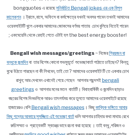
bongquotes এ রয়েছে
সুনির্বাচিত Bengali jokes এর এক বিপুল
কালেকশন
। ট্রামে ,বাসে, অফিসে বা কর্মক্ষেত্রে যখনই অবসর পাবেন তখনই আমাদের
ওয়েবসাইটটি খুলে একবার আমাদের জোকসের বর্ণময় পাতায় চোখ বুলিয়ে নিতেই পারেন
; একঘেয়েমি থেকে রেহাই পেতে এটাই হল the best energy booster!
Bengali wish messages/greetings
~ নিজের
প্রিয়জন বা
বন্ধুকে জন্মদিন
বা তার বিশেষ কোনো শুভমুহূর্তে শুভেচ্ছাবার্তা পাঠাতে চাইছেন? কিন্তু
বুঝে উঠতে পারছেন না কী লিখবেন, তাই তো ? আমাদের ওয়েবসাইট টি তে একবার চোখ
রাখুন; আর দেখবেন এখানেই পেয়ে গেছেন আপনার পছন্দসই
bengali
greetings
ও আপনার মনের মতন বার্তাটি। বিবাহবার্ষিকী ও জন্মদিন ছাড়াও
বছরের বিশেষ দিনগুলিকে আরও তাৎপর্যময় করে তুলতে আমাদের ওয়েবসাইটে রয়েছে
হাজারেরও বেশি
Bengali wish messages
। কিছু
কাব্যিক ভঙ্গিতে আবার
কিছু গদ্যের আকারে সুসজ্জিত এই শুভেচ্ছা বার্তা
গুলি আপনার চাহিদার কথা মাথায় রেখে
রুচিসম্মত ও প্রত্যেকটি স্বতন্ত্র ভাবে রচনা করা হয়েছে । তাই বন্ধু ,পরিজন ও
আত্মীয়দের
শুভদিনে good wishes
পাঠাতে স্ক্রল করুন আমাদের ওয়েবসাইটের