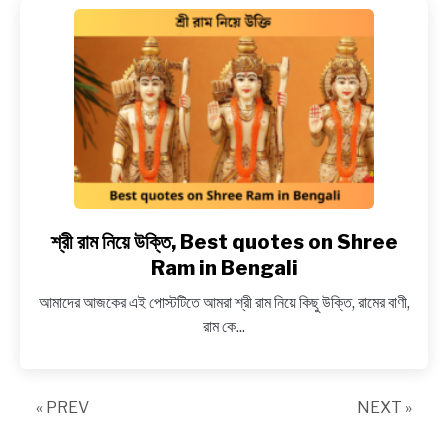
Best
quotes
captions
on
Walking
Alone
in
Bengali
শ্রী রাম নিয়ে উক্তি, Best quotes on Shree
link
to
Ram in Bengali
শ্রী
আমাদের আজকের এই পোস্টটিতে আমরা শ্রী রাম নিয়ে কিছু উক্তি, রামের বাণী,
রাম
রাম কে...
নিয়ে
উক্তি,
Best
« PREV
quotes
NEXT »
on