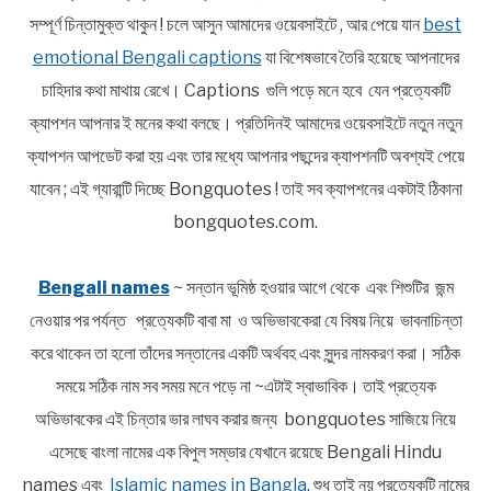
সম্পূর্ণ চিন্তামুক্ত থাকুন ! চলে আসুন আমাদের ওয়েবসাইটে , আর পেয়ে যান
best
emotional Bengali captions
যা বিশেষভাবে তৈরি হয়েছে আপনাদের
চাহিদার কথা মাথায় রেখে। Captions গুলি পড়ে মনে হবে যেন প্রত্যেকটি
ক্যাপশন আপনার ই মনের কথা বলছে। প্রতিদিনই আমাদের ওয়েবসাইটে নতুন নতুন
ক্যাপশন আপডেট করা হয় এবং তার মধ্যে আপনার পছন্দের ক্যাপশনটি অবশ্যই পেয়ে
যাবেন ; এই গ্যারান্টি দিচ্ছে Bongquotes ! তাই সব ক্যাপশনের একটাই ঠিকানা
bongquotes.com.
Bengali names
~ সন্তান ভূমিষ্ঠ হওয়ার আগে থেকে এবং শিশুটির জন্ম
নেওয়ার পর পর্যন্ত প্রত্যেকটি বাবা মা ও অভিভাবকেরা যে বিষয় নিয়ে ভাবনাচিন্তা
করে থাকেন তা হলো তাঁদের সন্তানের একটি অর্থবহ এবং সুন্দর নামকরণ করা। সঠিক
সময়ে সঠিক নাম সব সময় মনে পড়ে না ~এটাই স্বাভাবিক। তাই প্রত্যেক
অভিভাবকের এই চিন্তার ভার লাঘব করার জন্য bongquotes সাজিয়ে নিয়ে
এসেছে বাংলা নামের এক বিপুল সম্ভার যেখানে রয়েছে Bengali Hindu
names এবং
Islamic names in Bangla
. শুধু তাই নয় প্রত্যেকটি নামের