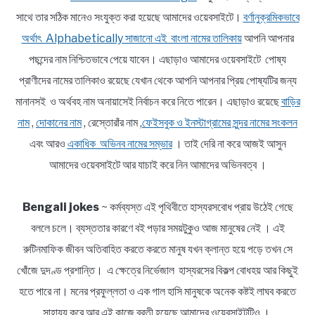
সাথে তার সঠিক মানেও সংযুক্ত করা হয়েছে আমাদের ওয়েবসাইটে।
বর্ণানুক্রমিকভাবে
অর্থাৎ Alphabetically সাজানো এই বাংলা নামের তালিকায়
আপনি আপনার
পছন্দের নাম নিশ্চিতভাবে পেয়ে যাবেন। এছাড়াও আমাদের ওয়েবসাইটে পোষ্য
প্রাণীদের নামের তালিকাও রয়েছে যেখান থেকে আপনি আপনার প্রিয় পোষ্যটির জন্য
মানানসই ও অর্থবহ নাম অনায়াসেই নির্বাচন করে নিতে পারেন। এছাড়াও রয়েছে
বাড়ির
নাম
,
দোকানের নাম
, রেস্তোরাঁর নাম ,
ফেইসবুক ও ইনস্টাগ্রামের সুন্দর নামের সংকলন
এবং আরও
একাধিক অভিনব নামের সম্ভার
। তাই দেরি না করে আজই আসুন
আমাদের ওয়েবসাইটে আর যাচাই করে নিন আমাদের অভিনবত্ব ।
Bengali jokes
~ কর্মব্যস্ত এই পৃথিবীতে হাস্যরসবোধ প্রায় উঠেই গেছে
বললে চলে। ব্যস্ততার কারণে বই পড়ার সময়টুকুও আজ মানুষের নেই । এই
রুটিনমাফিক জীবন অতিবাহিত করতে করতে মানুষ যখন ক্লান্ত হয়ে পড়ে তখন সে
খোঁজে দুদণ্ড প্রশান্তি। এ ক্ষেত্রে নির্ভেজাল হাস্যরসের বিকল্প বোধহয় আর কিছুই
হতে পারে না। মনের প্রফুল্লতা ও এক গাল হাসি মানুষকে অনেক কষ্টই লাঘব করতে
সাহায্য করে আর এই কাজে ব্রতী হয়েছে আমাদের ওয়েবসাইটটিও ।