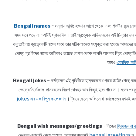
Bengali names
~ সন্তান ভূমিষ্ঠ হওয়ার আগে থেকে এবং শিশুটির জন্ম নেও
সময় মনে পড়ে না ~এটাই স্বাভাবিক। তাই প্রত্যেক অভিভাবকের এই চিন্তার 
শুধু তাই নয় প্রত্যেকটি নামের সাথে তার সঠিক মানেও সংযুক্ত করা হয়েছে আমাদে
পোষ্য প্রাণীদের নামের তালিকাও রয়েছে যেখান থেকে আপনি আপনার প্রিয় পোষ্যটি
আরও
একাধিক অভি
Bengali jokes
~ কর্মব্যস্ত এই পৃথিবীতে হাস্যরসবোধ প্রায় উঠেই গেছে ব
ক্ষেত্রে নির্ভেজাল হাস্যরসের বিকল্প বোধহয় আর কিছুই হতে পারে না। মনে
jokes এর এক বিপুল কালেকশন
। ট্রামে ,বাসে, অফিসে বা কর্মক্ষেত্রে যখ
Bengali wish messages/greetings
~ নিজের
প্রিয়জন বা বন
দেখবেন এখানেই পেয়ে গেছেন আপনার পছন্দসই
bengali greetings
ও আ