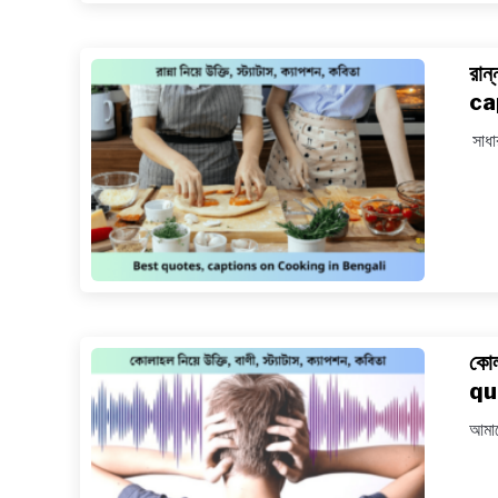
রান
ca
সাধা
কোল
qu
আমাদ