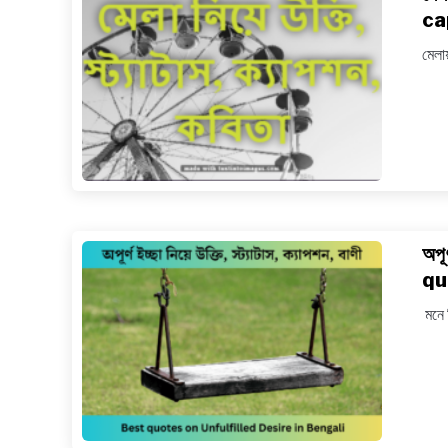
ca
মেলা
অপূর
qu
মনে ক