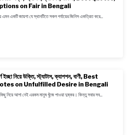
to
ptions on Fair in Bengali
Sita
মেলা
in
য় এমন একটি জায়গা যে স্থানটিতে সকল পর্যায়ের জিনিস একত্রিত করে...
নিয়ে উক্ত
Benga
স্ট্যাটাস,
ক্যাপশন,
কবিতা,
Best
quotes
captio
on
্ণ ইচ্ছা নিয়ে উক্তি, স্ট্যাটাস, ক্যাপশন, বাণী, Best
link
Fair
to
otes on Unfulfilled Desire in Bengali
in
অপূর্ণ
Bengal
িছু নিয়ে আশা নেই এরকম মানুষ খুঁজে পাওয়া দুষ্কর। কিন্তু সবার সব...
ইচ্ছা
নিয়ে
উক্তি,
স্ট্যাটাস,
ক্যাপশন,
বাণী,