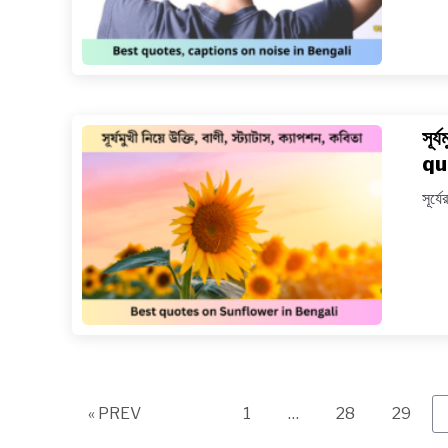
সূর্
qu
সূর্য
Page
Page
Page
« PREV
1
…
28
29