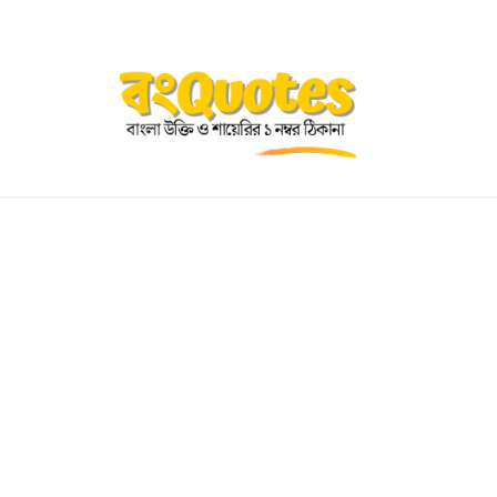
OGRAPHY
EDUCATIONAL
BENGALI WISHES
QUOT
BENGALI NAMES
BENGALI STORIES