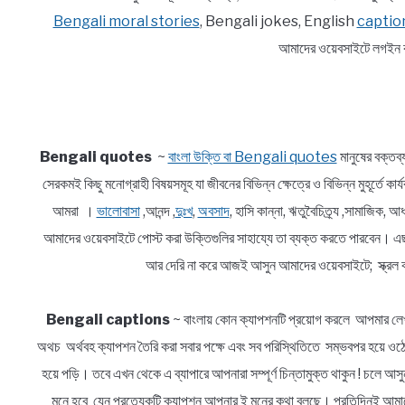
Bengali moral stories
, Bengali jokes, English
captio
আমাদের ওয়েবসাইটে লগইন ক
Bengali quotes
~
বাংলা উক্তি বা Bengali quotes
মানুষের বক্তব
সেরকমই কিছু মনোগ্রাহী বিষয়সমূহ যা জীবনের বিভিন্ন ক্ষেত্রে ও বিভিন্ন মুহূর্তে ক
আমরা ।
ভালোবাসা
,আনন্দ ,
দুঃখ
,
অবসাদ
, হাসি কান্না, ঋতুবৈচিত্র্য ,সামাজিক
আমাদের ওয়েবসাইটে পোস্ট করা উক্তিগুলির সাহায্যে তা ব্যক্ত করতে পারবেন। এ
আর দেরি না করে আজই আসুন আমাদের ওয়েবসাইটে; স্ক্রল ক
Bengali captions
~ বাংলায় কোন ক্যাপশনটি প্রয়োগ করলে আপমার লেখ
অথচ অর্থবহ ক্যাপশন তৈরি করা সবার পক্ষে এবং সব পরিস্থিতিতে সম্ভবপর হয়ে ওঠে 
হয়ে পড়ি। তবে এখন থেকে এ ব্যাপারে আপনারা সম্পূর্ণ চিন্তামুক্ত থাকুন ! চলে 
মনে হবে যেন প্রত্যেকটি ক্যাপশন আপনার ই মনের কথা বলছে। প্রতিদিনই আমাদে