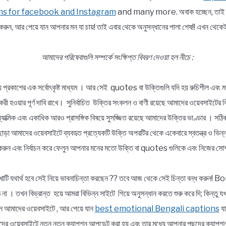
ns for facebook and Instagram
and many more. অবাক হচ্ছেন, তাই তো ?
রুন, আর পেয়ে যান আপনার মন যা চায়! তাই এবার থেকে অনুসন্ধানের পালা শেষ!! এখন 
আমাদের পরিষেবাগুলি সম্পর্কে সংক্ষিপ্ত বিবরণ দেওয়া হল নীচে :
্য প্রকাশের এক সর্বোৎকৃষ্ট মাধ্যম । আর সেই quotes বা উক্তিগুলি যদি হয় রুচিশীল এবং মা
ার্যকরী হওয়ার পূর্ণ দাবি রাখে। সুনির্বাচিত উক্তির সংকলন ও বাণী রয়েছে আমাদের ওয়েবসাইটের 
, আধ্যাত্মিক এবং একাধিক আরও প্রাসঙ্গিক বিষয়ে সুসজ্জিত রয়েছে আমাদের উক্তির ভাণ্ডার । স
ছাড়া আমাদের ওয়েবসাইটে ব্যবহৃত প্রত্যেকটি উক্তি অপরটির থেকে একেবারে স্বতন্ত্র ও ভ
রুন এবং নির্বাচন করে ফেলুন আপনার মনের মতো উক্তি বা quotes গুলিকে এবং নিজের সোশ
াটি যথার্থ হবে সেই নিয়ে ভাবনাচিন্তা করছেন ?? তবে আজ থেকে সেই চিন্তা বন্ধ করুন
না । তখন বিভ্রান্ত হয়ে আমরা বিভিন্ন সাইটে গিয়ে অনুসন্ধান করতে শুরু করে দি; কিন্তু 
আসুন আমাদের ওয়েবসাইটে , আর পেয়ে যান
best emotional Bengali captions
যা
র ওয়েবসাইটে নতুন নতুন ক্যাপশন আপডেট করা হয় এবং তার মধ্যে আপনার পছন্দের ক্যাপশনট