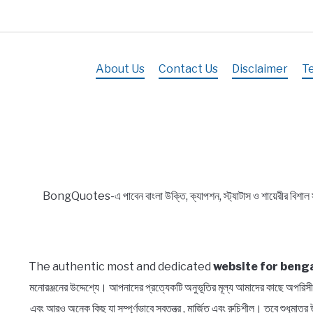
About Us
Contact Us
Disclaimer
T
BongQuotes-এ পাবেন বাংলা উক্তি, ক্যাপশন, স্ট্যাটাস ও শায়েরীর বিশাল
The authentic most and dedicated
website for benga
মনোরঞ্জনের উদ্দেশ্যে। আপনাদের প্রত্যেকটি অনুভূতির মূল্য আমাদের কাছে অ
এবং আরও অনেক কিছু যা সম্পূর্ণভাবে স্বতন্ত্র , মার্জিত এবং রুচিশীল। তবে শুধুম