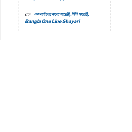
s
এক লাইনের বাংলা শায়েরী, মিনি শায়েরী,
Bangla One Line Shayari
lled
li
,
ns
ng
i