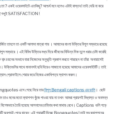
 একই ওয়েবসাইটে এতকিছু? আশ্চর্য মনে হলেও এটাই বাস্তব ! তাই দেরি না করে
থেকেই শুধুই SATISFACTION !
র্জিত তাহলে তা একটি আলাদা মাত্রা পায় । আমাদের বাংলা উক্তির বিপুল সম্ভারে রয়েছে
বিপুল সম্ভারে । এই বিবিধ উক্তির মধ্য দিয়ে জীবনের বিভিন্ন দিক তুলে ধরার চেষ্টা করেছি
ঠিক শব্দ চয়নের অভাবে যারা নিজেদের অনুভূতি প্রকাশ করতে পারছেন না তাঁরা অনায়াসেই
িন্ন। উক্তিগুলির সাথে মানানসই ছবি দিয়েও সাজানো হয়েছে আমাদের ওয়েবসাইটটি। তাই
্যাল প্রোফাইলে শেয়ার করে নিজের একাধিপত্য স্থাপন করুন।
! Bongquotes এসে গেছে নিয়ে তার
বিপুল Bengali captions এর ডালি
। ছোট
যখন তাও মনের মতো ক্যাপশন খুঁজে পাওয়া যায় না তখন আমরা প্রায়শই বিধ্বস্ত ও অবসন্ন
 বিশেষভাবে তৈরি হয়েছে আপনাদের চাহিদার কথা মাথায় রেখে। Captions গুলি পড়ে
ি অবশ্যই পেয়ে যাবেন ; এই গ্যারান্টি দিচ্ছে Bongquotes ! তাই সব ক্যাপশনের