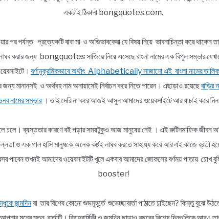
একটাই ঠিকানা bongquotes.com.
য়ার পর পর্যন্ত প্রত্যেকটি বাবা মা ও অভিভাবকেরা যে বিষয় নিয়ে ভাবনাচিন্তা করে থাকেন ত
ভার লাঘব করার জন্য bongquotes সাজিয়ে নিয়ে এসেছে বাংলা নামের এক বিপুল সম্ভা
র ওয়েবসাইটে।
বর্ণানুক্রমিকভাবে অর্থাৎ Alphabetically সাজানো এই বাংলা নামের তালিক
র জন্য মানানসই ও অর্থবহ নাম অনায়াসেই নির্বাচন করে নিতে পারেন। এছাড়াও রয়েছে
বাড়ির ন
নব নামের সম্ভার
। তাই দেরি না করে আজই আসুন আমাদের ওয়েবসাইটে আর যাচাই করে নি
ললে চলে। ব্যস্ততার কারণে বই পড়ার সময়টুকুও আজ মানুষের নেই । এই রুটিনমাফিক জীবন অতি
র প্রফুল্লতা ও এক গাল হাসি মানুষকে অনেক কষ্টই লাঘব করতে সাহায্য করে আর এই কাজে
নই অবসর পাবেন তখনই আমাদের ওয়েবসাইটটি খুলে একবার আমাদের জোকসের বর্ণময় পাতায় চো
booster!
্ধুকে জন্মদিন
বা তার বিশেষ কোনো শুভমুহূর্তে শুভেচ্ছাবার্তা পাঠাতে চাইছেন? কিন্তু বুঝ
পনার মনের মতন বার্তাটি। বিবাহবার্ষিকী ও জন্মদিন ছাড়াও বছরের বিশেষ দিনগুলিকে আরও ত