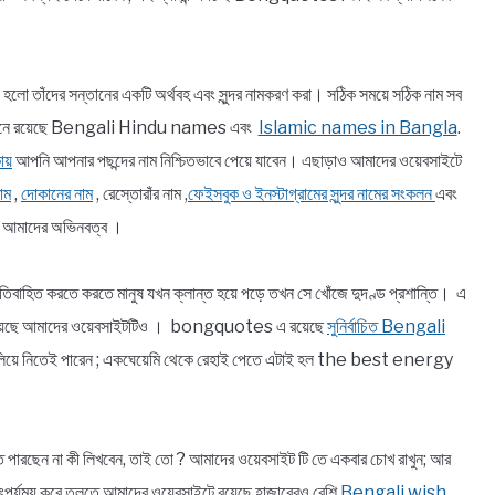
া হলো তাঁদের সন্তানের একটি অর্থবহ এবং সুন্দর নামকরণ করা। সঠিক সময়ে সঠিক নাম সব
র যেখানে রয়েছে Bengali Hindu names এবং
Islamic names in Bangla
.
ায়
আপনি আপনার পছন্দের নাম নিশ্চিতভাবে পেয়ে যাবেন। এছাড়াও আমাদের ওয়েবসাইটে
াম
,
দোকানের নাম
, রেস্তোরাঁর নাম ,
ফেইসবুক ও ইনস্টাগ্রামের সুন্দর নামের সংকলন
এবং
ন আমাদের অভিনবত্ব ।
বাহিত করতে করতে মানুষ যখন ক্লান্ত হয়ে পড়ে তখন সে খোঁজে দুদণ্ড প্রশান্তি। এ
 ব্রতী হয়েছে আমাদের ওয়েবসাইটটিও । bongquotes এ রয়েছে
সুনির্বাচিত Bengali
খ বুলিয়ে নিতেই পারেন ; একঘেয়েমি থেকে রেহাই পেতে এটাই হল the best energy
ে উঠতে পারছেন না কী লিখবেন, তাই তো ? আমাদের ওয়েবসাইট টি তে একবার চোখ রাখুন; আর
াৎপর্যময় করে তুলতে আমাদের ওয়েবসাইটে রয়েছে হাজারেরও বেশি
Bengali wish