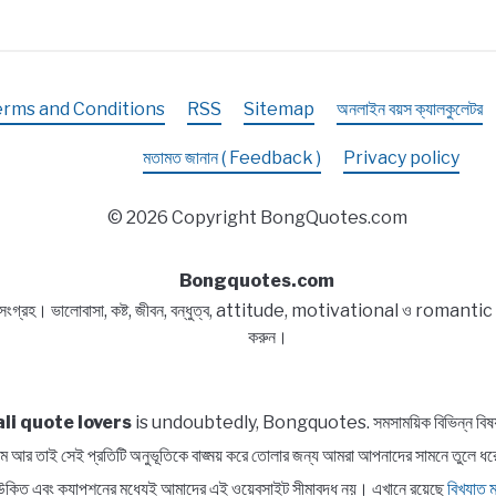
Bengal
erms and Conditions
RSS
Sitemap
অনলাইন বয়স ক্যালকুলেটর
মতামত জানান ( Feedback )
Privacy policy
© 2026 Copyright BongQuotes.com
Bongquotes.com
 সংগ্রহ। ভালোবাসা, কষ্ট, জীবন, বন্ধুত্ব, attitude, motivational ও romantic বিষয
করুন।
li quote lovers
is undoubtedly, Bongquotes. সমসাময়িক বিভিন্ন বিষয় সম্প
পরিসীম আর তাই সেই প্রতিটি অনুভূতিকে বাঙ্ময় করে তোলার জন্য আমরা আপনাদের সামন
াত্র উক্তি এবং ক্যাপশনের মধ্যেই আমাদের এই ওয়েবসাইট সীমাবদ্ধ নয়। এখানে রয়েছে
বিখ্যাত