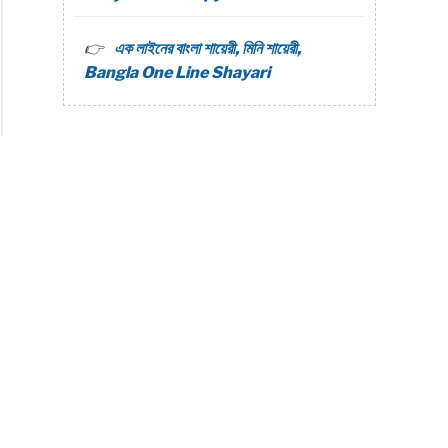
s
এক লাইনের বাংলা শায়েরী, মিনি শায়েরী,
Bangla One Line Shayari
n
r
i
o
s
s
i