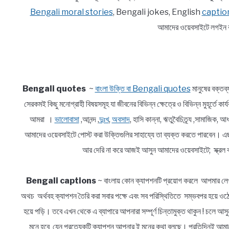
Bengali moral stories
, Bengali jokes, English
captio
আমাদের ওয়েবসাইটে লগইন ক
Bengali quotes
~
বাংলা উক্তি বা Bengali quotes
মানুষের বক্তব
সেরকমই কিছু মনোগ্রাহী বিষয়সমূহ যা জীবনের বিভিন্ন ক্ষেত্রে ও বিভিন্ন মুহূর্তে ক
আমরা ।
ভালোবাসা
,আনন্দ ,
দুঃখ
,
অবসাদ
, হাসি কান্না, ঋতুবৈচিত্র্য ,সামাজিক
আমাদের ওয়েবসাইটে পোস্ট করা উক্তিগুলির সাহায্যে তা ব্যক্ত করতে পারবেন। এ
আর দেরি না করে আজই আসুন আমাদের ওয়েবসাইটে; স্ক্রল ক
Bengali captions
~ বাংলায় কোন ক্যাপশনটি প্রয়োগ করলে আপমার লেখ
অথচ অর্থবহ ক্যাপশন তৈরি করা সবার পক্ষে এবং সব পরিস্থিতিতে সম্ভবপর হয়ে ওঠে 
হয়ে পড়ি। তবে এখন থেকে এ ব্যাপারে আপনারা সম্পূর্ণ চিন্তামুক্ত থাকুন ! চলে 
মনে হবে যেন প্রত্যেকটি ক্যাপশন আপনার ই মনের কথা বলছে। প্রতিদিনই আমাদে