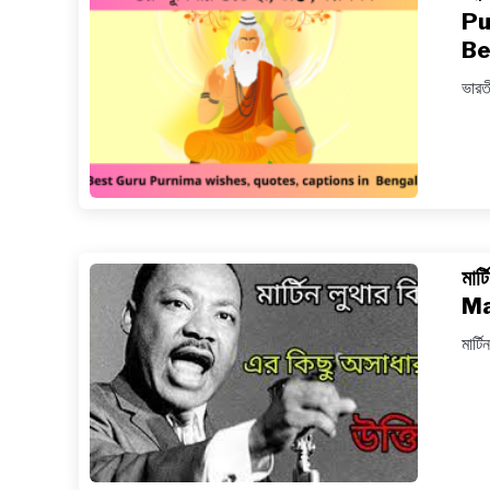
Pu
Be
ভারতী
মার
Ma
মার্টি