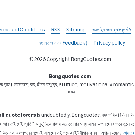
erms and Conditions
RSS
Sitemap
অনলাইন বয়স ক্যালকুলেটর
মতামত জানান ( Feedback )
Privacy policy
© 2026 Copyright BongQuotes.com
Bongquotes.com
 সংগ্রহ। ভালোবাসা, কষ্ট, জীবন, বন্ধুত্ব, attitude, motivational ও romantic বিষয
করুন।
li quote lovers
is undoubtedly, Bongquotes. সমসাময়িক বিভিন্ন বিষয় সম্প
পরিসীম আর তাই সেই প্রতিটি অনুভূতিকে বাঙ্ময় করে তোলার জন্য আমরা আপনাদের সামন
াত্র উক্তি এবং ক্যাপশনের মধ্যেই আমাদের এই ওয়েবসাইট সীমাবদ্ধ নয়। এখানে রয়েছে
বিখ্যাত