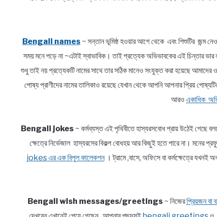
Bengali names
~ সন্তান ভূমিষ্ঠ হওয়ার আগে থেকে এবং শিশুটির জন্ম নেও
সময় মনে পড়ে না ~এটাই স্বাভাবিক। তাই প্রত্যেক অভিভাবকের এই চিন্তার 
শুধু তাই নয় প্রত্যেকটি নামের সাথে তার সঠিক মানেও সংযুক্ত করা হয়েছে আমাদে
পোষ্য প্রাণীদের নামের তালিকাও রয়েছে যেখান থেকে আপনি আপনার প্রিয় পোষ্যটি
আরও
একাধিক অভি
Bengali jokes
~ কর্মব্যস্ত এই পৃথিবীতে হাস্যরসবোধ প্রায় উঠেই গেছে ব
ক্ষেত্রে নির্ভেজাল হাস্যরসের বিকল্প বোধহয় আর কিছুই হতে পারে না। মনে
jokes এর এক বিপুল কালেকশন
। ট্রামে ,বাসে, অফিসে বা কর্মক্ষেত্রে যখ
Bengali wish messages/greetings
~ নিজের
প্রিয়জন বা বন
দেখবেন এখানেই পেয়ে গেছেন আপনার পছন্দসই
bengali greetings
ও আ