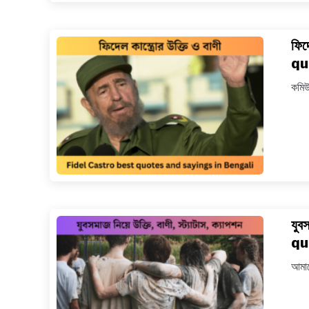
ফিদ
qu
কমিউ
যুব
qu
আমাদ