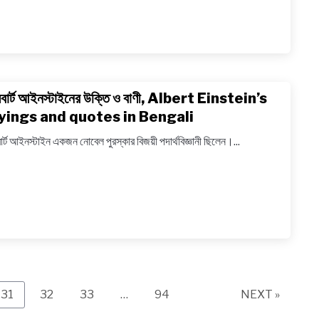
স্ট্যাটাস,
ক্যাপশন,
Best
youth
quote
ার্ট আইনস্টাইনের উক্তি ও বাণী, Albert Einstein’s
link
in
to
yings and quotes in Bengali
Bengal
আলবার্ট
র্ট আইনস্টাইন একজন নোবেল পুরস্কার বিজয়ী পদার্থবিজ্ঞানী ছিলেন।...
আইনস্টাই
উক্তি
ও
বাণী,
Albert
Einste
saying
and
quote
Page
Page
Page
Page
31
32
33
…
94
NEXT »
in
Benga