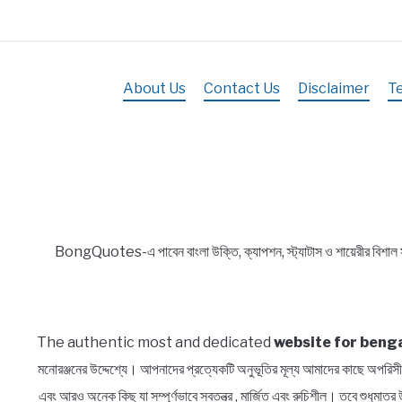
About Us
Contact Us
Disclaimer
T
BongQuotes-এ পাবেন বাংলা উক্তি, ক্যাপশন, স্ট্যাটাস ও শায়েরীর বিশাল
The authentic most and dedicated
website for benga
মনোরঞ্জনের উদ্দেশ্যে। আপনাদের প্রত্যেকটি অনুভূতির মূল্য আমাদের কাছে অ
এবং আরও অনেক কিছু যা সম্পূর্ণভাবে স্বতন্ত্র , মার্জিত এবং রুচিশীল। তবে শুধুম