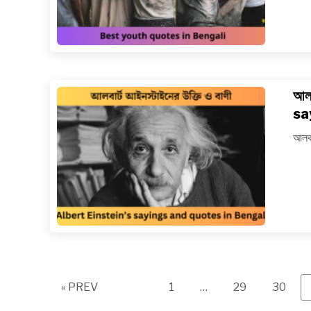
আলব
sa
আলবা
Page
Page
Page
« PREV
1
…
29
30