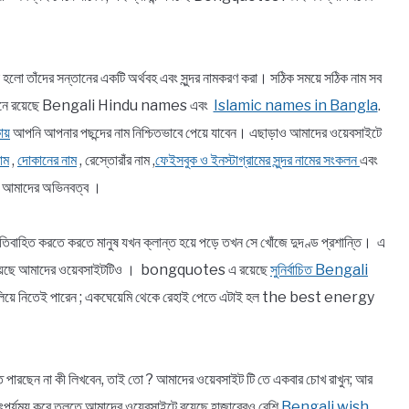
া হলো তাঁদের সন্তানের একটি অর্থবহ এবং সুন্দর নামকরণ করা। সঠিক সময়ে সঠিক নাম সব
র যেখানে রয়েছে Bengali Hindu names এবং
Islamic names in Bangla
.
ায়
আপনি আপনার পছন্দের নাম নিশ্চিতভাবে পেয়ে যাবেন। এছাড়াও আমাদের ওয়েবসাইটে
াম
,
দোকানের নাম
, রেস্তোরাঁর নাম ,
ফেইসবুক ও ইনস্টাগ্রামের সুন্দর নামের সংকলন
এবং
ন আমাদের অভিনবত্ব ।
বাহিত করতে করতে মানুষ যখন ক্লান্ত হয়ে পড়ে তখন সে খোঁজে দুদণ্ড প্রশান্তি। এ
 ব্রতী হয়েছে আমাদের ওয়েবসাইটটিও । bongquotes এ রয়েছে
সুনির্বাচিত Bengali
খ বুলিয়ে নিতেই পারেন ; একঘেয়েমি থেকে রেহাই পেতে এটাই হল the best energy
ে উঠতে পারছেন না কী লিখবেন, তাই তো ? আমাদের ওয়েবসাইট টি তে একবার চোখ রাখুন; আর
াৎপর্যময় করে তুলতে আমাদের ওয়েবসাইটে রয়েছে হাজারেরও বেশি
Bengali wish