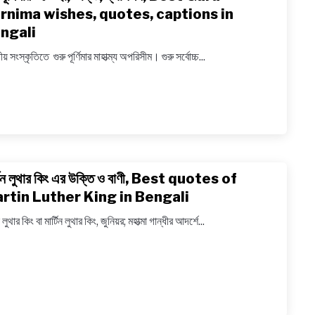
to
rnima wishes, quotes, captions in
in
গুরু
ngali
Bengal
পূর্ণিমার
য় সংস্কৃতিতে গুরু পূর্ণিমার মাহাত্ম্য অপরিসীম। গুরু সর্বোচ্চ...
শুভেচ্ছা,
উক্তি,
ক্যাপশন,
Best
Guru
Purni
wishes
্টিন লুথার কিং এর উক্তি ও বাণী, Best quotes of
link
quotes
to
rtin Luther King in Bengali
captio
মার্টিন
in
ন লুথার কিং বা মার্টিন লুথার কিং, জুনিয়র; মহাত্মা গান্ধীর আদর্শে...
লুথার
Bengal
কিং
এর
উক্তি
ও
বাণী,