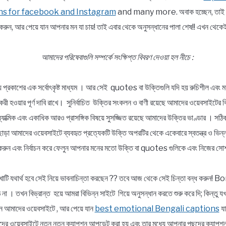
ns for facebook and Instagram
and many more. অবাক হচ্ছেন, তাই তো ?
রুন, আর পেয়ে যান আপনার মন যা চায়! তাই এবার থেকে অনুসন্ধানের পালা শেষ!! এখন 
আমাদের পরিষেবাগুলি সম্পর্কে সংক্ষিপ্ত বিবরণ দেওয়া হল নীচে :
্য প্রকাশের এক সর্বোৎকৃষ্ট মাধ্যম । আর সেই quotes বা উক্তিগুলি যদি হয় রুচিশীল এবং মা
ার্যকরী হওয়ার পূর্ণ দাবি রাখে। সুনির্বাচিত উক্তির সংকলন ও বাণী রয়েছে আমাদের ওয়েবসাইটের 
, আধ্যাত্মিক এবং একাধিক আরও প্রাসঙ্গিক বিষয়ে সুসজ্জিত রয়েছে আমাদের উক্তির ভাণ্ডার । স
ছাড়া আমাদের ওয়েবসাইটে ব্যবহৃত প্রত্যেকটি উক্তি অপরটির থেকে একেবারে স্বতন্ত্র ও ভ
রুন এবং নির্বাচন করে ফেলুন আপনার মনের মতো উক্তি বা quotes গুলিকে এবং নিজের সোশ
াটি যথার্থ হবে সেই নিয়ে ভাবনাচিন্তা করছেন ?? তবে আজ থেকে সেই চিন্তা বন্ধ করুন
না । তখন বিভ্রান্ত হয়ে আমরা বিভিন্ন সাইটে গিয়ে অনুসন্ধান করতে শুরু করে দি; কিন্তু 
আসুন আমাদের ওয়েবসাইটে , আর পেয়ে যান
best emotional Bengali captions
যা
র ওয়েবসাইটে নতুন নতুন ক্যাপশন আপডেট করা হয় এবং তার মধ্যে আপনার পছন্দের ক্যাপশনট