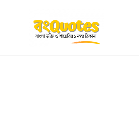
OGRAPHY
EDUCATIONAL
BENGALI WISHES
QUOT
BENGALI NAMES
BENGALI STORIES