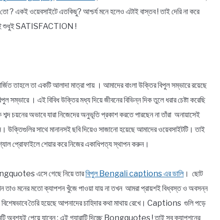
 একই ওয়েবসাইটে এতকিছু? আশ্চর্য মনে হলেও এটাই বাস্তব ! তাই দেরি না করে
থেকেই শুধুই SATISFACTION !
র্জিত তাহলে তা একটি আলাদা মাত্রা পায় । আমাদের বাংলা উক্তির বিপুল সম্ভারে রয়েছে
বিপুল সম্ভারে । এই বিবিধ উক্তির মধ্য দিয়ে জীবনের বিভিন্ন দিক তুলে ধরার চেষ্টা করেছি
ঠিক শব্দ চয়নের অভাবে যারা নিজেদের অনুভূতি প্রকাশ করতে পারছেন না তাঁরা অনায়াসেই
িন্ন। উক্তিগুলির সাথে মানানসই ছবি দিয়েও সাজানো হয়েছে আমাদের ওয়েবসাইটটি। তাই
্যাল প্রোফাইলে শেয়ার করে নিজের একাধিপত্য স্থাপন করুন।
! Bongquotes এসে গেছে নিয়ে তার
বিপুল Bengali captions এর ডালি
। ছোট
যখন তাও মনের মতো ক্যাপশন খুঁজে পাওয়া যায় না তখন আমরা প্রায়শই বিধ্বস্ত ও অবসন্ন
 বিশেষভাবে তৈরি হয়েছে আপনাদের চাহিদার কথা মাথায় রেখে। Captions গুলি পড়ে
ি অবশ্যই পেয়ে যাবেন ; এই গ্যারান্টি দিচ্ছে Bongquotes ! তাই সব ক্যাপশনের