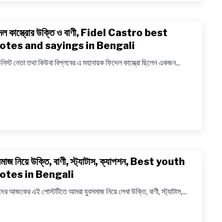
Best
quote
েল কাস্ত্রোর উক্তি ও বাণী, Fidel Castro best
link
of
to
otes and sayings in Bengali
Marti
ফিদেল
Luthe
নিস্ট নেতা তথা কিউবা বিপ্লবের এ মহানায়ক ফিদেল কাস্ত্রো ছিলেন একজন...
কাস্ত্রোর
King
উক্তি
in
ও
Bengal
বাণী,
Fidel
Castr
best
quote
সমাজ নিয়ে উক্তি, বাণী, স্ট্যাটাস, ক্যাপশন, Best youth
link
and
to
otes in Bengali
saying
যুবসমাজ
in
ের আজকের এই পোস্টটিতে আমরা যুবসমাজ নিয়ে লেখা উক্তি, বাণী, স্ট্যাটাস,...
নিয়ে
Bengal
উক্তি,
বাণী,