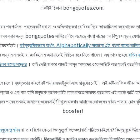
একটাই ঠিকানা bongquotes.com.
য়ার পর পর্যন্ত প্রত্যেকটি বাবা মা ও অভিভাবকেরা যে বিষয় নিয়ে ভাবনাচিন্তা করে থাকেন ত
ভার লাঘব করার জন্য bongquotes সাজিয়ে নিয়ে এসেছে বাংলা নামের এক বিপুল সম্ভা
র ওয়েবসাইটে।
বর্ণানুক্রমিকভাবে অর্থাৎ Alphabetically সাজানো এই বাংলা নামের তালিক
র জন্য মানানসই ও অর্থবহ নাম অনায়াসেই নির্বাচন করে নিতে পারেন। এছাড়াও রয়েছে
বাড়ির ন
নব নামের সম্ভার
। তাই দেরি না করে আজই আসুন আমাদের ওয়েবসাইটে আর যাচাই করে নি
ললে চলে। ব্যস্ততার কারণে বই পড়ার সময়টুকুও আজ মানুষের নেই । এই রুটিনমাফিক জীবন অতি
র প্রফুল্লতা ও এক গাল হাসি মানুষকে অনেক কষ্টই লাঘব করতে সাহায্য করে আর এই কাজে
নই অবসর পাবেন তখনই আমাদের ওয়েবসাইটটি খুলে একবার আমাদের জোকসের বর্ণময় পাতায় চো
booster!
্ধুকে জন্মদিন
বা তার বিশেষ কোনো শুভমুহূর্তে শুভেচ্ছাবার্তা পাঠাতে চাইছেন? কিন্তু বুঝ
পনার মনের মতন বার্তাটি। বিবাহবার্ষিকী ও জন্মদিন ছাড়াও বছরের বিশেষ দিনগুলিকে আরও ত