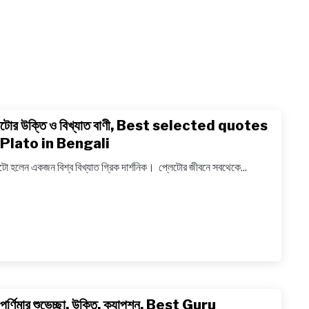
েটোর উক্তি ও বিখ্যাত বাণী, Best selected quotes
link
to
 Plato in Bengali
প্লেটোর
টো হলেন একজন বিশ্ব বিখ্যাত গ্রিক দার্শনিক। প্লেটোর জীবনে সবথেকে...
উক্তি
ও
বিখ্যাত
বাণী,
Best
select
quote
of
ু পূর্ণিমার শুভেচ্ছা, উক্তি, ক্যাপশন, Best Guru
link
Plato