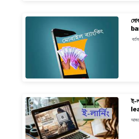
মো
ba
বর্তম
ই-ল
le
আজকে