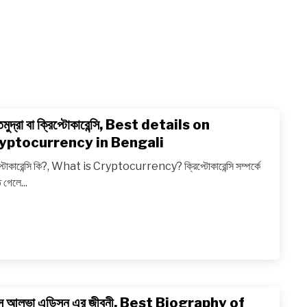
্তমুদ্রা বা ক্রিপ্টোকারেন্সি, Best details on
link
to
yptocurrency in Bengali
গুপ্তমুদ্রা
প্টোকারেন্সি কি?, What is Cryptocurrency? ক্রিপ্টোকারেন্সি সম্পর্কে
বা
 গেলে...
ক্রিপ্টোকার
Best
details
on
Crypt
in
Bengal
াস আলভা এডিসন এর জীবনী, Best Biography of
link