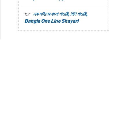
urcing
এক লাইনের বাংলা শায়েরী, মিনি শায়েরী,
ncing
Bangla One Line Shayari
li
e
ng
i