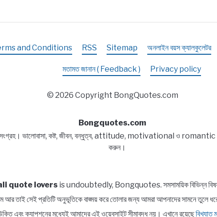
erms and Conditions
RSS
Sitemap
অনলাইন বয়স ক্যালকুলেটর
মতামত জানান ( Feedback )
Privacy policy
© 2026 Copyright BongQuotes.com
Bongquotes.com
 সংগ্রহ। ভালোবাসা, কষ্ট, জীবন, বন্ধুত্ব, attitude, motivational ও romantic বিষয
করুন।
li quote lovers
is undoubtedly, Bongquotes. সমসাময়িক বিভিন্ন বিষয় সম্প
পরিসীম আর তাই সেই প্রতিটি অনুভূতিকে বাঙ্ময় করে তোলার জন্য আমরা আপনাদের সামন
াত্র উক্তি এবং ক্যাপশনের মধ্যেই আমাদের এই ওয়েবসাইট সীমাবদ্ধ নয়। এখানে রয়েছে
বিখ্যাত