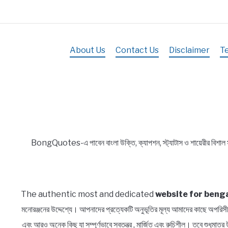
About Us
Contact Us
Disclaimer
T
BongQuotes-এ পাবেন বাংলা উক্তি, ক্যাপশন, স্ট্যাটাস ও শায়েরীর বিশাল
The authentic most and dedicated
website for benga
মনোরঞ্জনের উদ্দেশ্যে। আপনাদের প্রত্যেকটি অনুভূতির মূল্য আমাদের কাছে অ
এবং আরও অনেক কিছু যা সম্পূর্ণভাবে স্বতন্ত্র , মার্জিত এবং রুচিশীল। তবে শুধুম