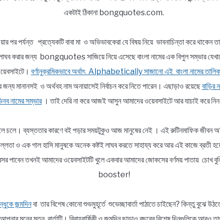
একটাই ঠিকানা bongquotes.com.
য়ার পর পর্যন্ত প্রত্যেকটি বাবা মা ও অভিভাবকেরা যে বিষয় নিয়ে ভাবনাচিন্তা করে থাকেন ত
ভার লাঘব করার জন্য bongquotes সাজিয়ে নিয়ে এসেছে বাংলা নামের এক বিপুল সম্ভা
র ওয়েবসাইটে।
বর্ণানুক্রমিকভাবে অর্থাৎ Alphabetically সাজানো এই বাংলা নামের তালিক
র জন্য মানানসই ও অর্থবহ নাম অনায়াসেই নির্বাচন করে নিতে পারেন। এছাড়াও রয়েছে
বাড়ির ন
নব নামের সম্ভার
। তাই দেরি না করে আজই আসুন আমাদের ওয়েবসাইটে আর যাচাই করে নি
ললে চলে। ব্যস্ততার কারণে বই পড়ার সময়টুকুও আজ মানুষের নেই । এই রুটিনমাফিক জীবন অতি
র প্রফুল্লতা ও এক গাল হাসি মানুষকে অনেক কষ্টই লাঘব করতে সাহায্য করে আর এই কাজে
নই অবসর পাবেন তখনই আমাদের ওয়েবসাইটটি খুলে একবার আমাদের জোকসের বর্ণময় পাতায় চো
booster!
্ধুকে জন্মদিন
বা তার বিশেষ কোনো শুভমুহূর্তে শুভেচ্ছাবার্তা পাঠাতে চাইছেন? কিন্তু বুঝ
পনার মনের মতন বার্তাটি। বিবাহবার্ষিকী ও জন্মদিন ছাড়াও বছরের বিশেষ দিনগুলিকে আরও ত