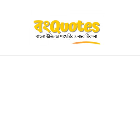
OGRAPHY
EDUCATIONAL
BENGALI WISHES
QUOT
BENGALI NAMES
BENGALI STORIES