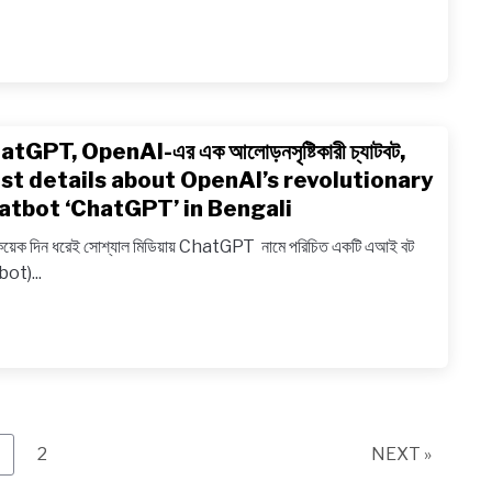
শিক্ষা
ব্যবস্থা,
Know
what
is
atGPT, OpenAI-এর এক আলোড়নসৃষ্টিকারী চ্যাটবট,
link
e-
to
st details about OpenAI’s revolutionary
learni
ChatG
atbot ‘ChatGPT’ in Bengali
in
এর এক
Bengal
য়েক দিন ধরেই সোশ্যাল মিডিয়ায় ChatGPT নামে পরিচিত একটি এআই বট
আলোড়নসৃষ্
bot)...
চ্যাটবট,
Best
details
about 
revolu
chatb
‘ChatG
age
Page
2
NEXT »
in
Bengal