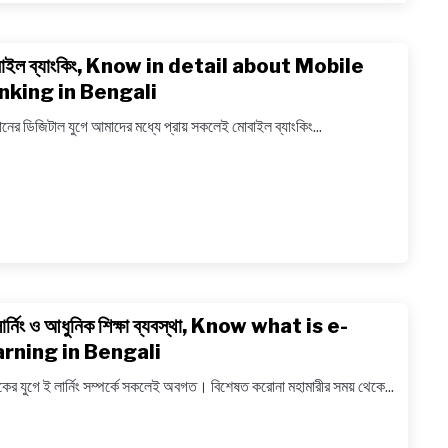
Outso
and
বাইল ব্যাংকিং, Know in detail about Mobile
link
freela
to
nking in Bengali
in
মোবাইল
Benga
ানের ডিজিটাল যুগে আমাদের মধ্যে প্রায় সকলেই মোবাইল ব্যাংকিং...
ব্যাংকিং,
Know
in
detail
about
Mobil
banki
in
ার্নিং ও আধুনিক শিক্ষা ব্যবস্থা, Know what is e-
link
Bengal
to
arning in Bengali
ই-
র যুগে ই লার্নিং সম্পর্কে সকলেই অবগত। বিশেষত করোনা মহামারীর সময় থেকে...
লার্নিং
ও
আধুনিক