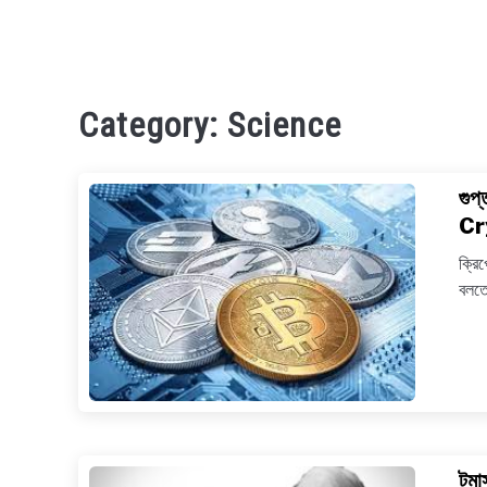
Category:
Science
গুপ
Cr
ক্রি
বলতে
টম