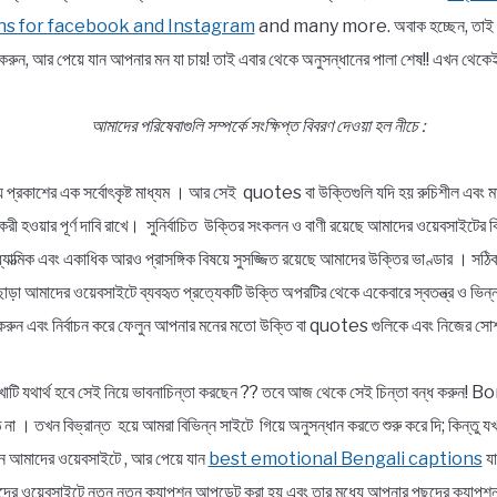
ns for facebook and Instagram
and many more. অবাক হচ্ছেন, তাই তো ?
রুন, আর পেয়ে যান আপনার মন যা চায়! তাই এবার থেকে অনুসন্ধানের পালা শেষ!! এখন 
আমাদের পরিষেবাগুলি সম্পর্কে সংক্ষিপ্ত বিবরণ দেওয়া হল নীচে :
্য প্রকাশের এক সর্বোৎকৃষ্ট মাধ্যম । আর সেই quotes বা উক্তিগুলি যদি হয় রুচিশীল এবং মা
ার্যকরী হওয়ার পূর্ণ দাবি রাখে। সুনির্বাচিত উক্তির সংকলন ও বাণী রয়েছে আমাদের ওয়েবসাইটের 
, আধ্যাত্মিক এবং একাধিক আরও প্রাসঙ্গিক বিষয়ে সুসজ্জিত রয়েছে আমাদের উক্তির ভাণ্ডার । স
ছাড়া আমাদের ওয়েবসাইটে ব্যবহৃত প্রত্যেকটি উক্তি অপরটির থেকে একেবারে স্বতন্ত্র ও ভ
রুন এবং নির্বাচন করে ফেলুন আপনার মনের মতো উক্তি বা quotes গুলিকে এবং নিজের সোশ
াটি যথার্থ হবে সেই নিয়ে ভাবনাচিন্তা করছেন ?? তবে আজ থেকে সেই চিন্তা বন্ধ করুন
না । তখন বিভ্রান্ত হয়ে আমরা বিভিন্ন সাইটে গিয়ে অনুসন্ধান করতে শুরু করে দি; কিন্তু 
আসুন আমাদের ওয়েবসাইটে , আর পেয়ে যান
best emotional Bengali captions
যা
র ওয়েবসাইটে নতুন নতুন ক্যাপশন আপডেট করা হয় এবং তার মধ্যে আপনার পছন্দের ক্যাপশনট