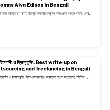
to
omas Alva Edison in Bengali
টমাস
 আজ বাড়িতে যে লাইট বাল্বের আলোয় দৈনন্দিন কাজগুলো করতে পারছি, সেই...
আলভা
এডিসন
এর
জীবনী,
Best
Biogr
of
Thom
সোর্সিং ও ফ্রিল্যান্সিং, Best write-up on
link
Alva
to
tsourcing and freelancing in Bengali
Edison
আউটসোর্স
in
োর্সিং ও ফ্রিল্যান্সিং বিষয়গুলোর সাথে আমাদের মধ্যে অনেকেই পরিচিত।...
ও
Bengal
ফ্রিল্যান্সি
Best
write-
up
on