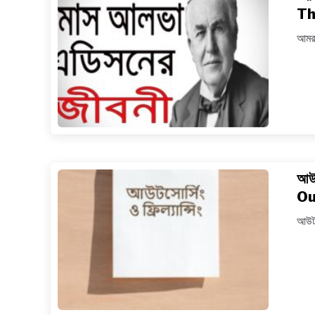
Th
আমরা
আউট
Ou
আউটস