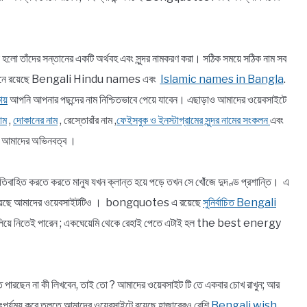
া হলো তাঁদের সন্তানের একটি অর্থবহ এবং সুন্দর নামকরণ করা। সঠিক সময়ে সঠিক নাম সব
র যেখানে রয়েছে Bengali Hindu names এবং
Islamic names in Bangla
.
ায়
আপনি আপনার পছন্দের নাম নিশ্চিতভাবে পেয়ে যাবেন। এছাড়াও আমাদের ওয়েবসাইটে
াম
,
দোকানের নাম
, রেস্তোরাঁর নাম ,
ফেইসবুক ও ইনস্টাগ্রামের সুন্দর নামের সংকলন
এবং
ন আমাদের অভিনবত্ব ।
বাহিত করতে করতে মানুষ যখন ক্লান্ত হয়ে পড়ে তখন সে খোঁজে দুদণ্ড প্রশান্তি। এ
 ব্রতী হয়েছে আমাদের ওয়েবসাইটটিও । bongquotes এ রয়েছে
সুনির্বাচিত Bengali
খ বুলিয়ে নিতেই পারেন ; একঘেয়েমি থেকে রেহাই পেতে এটাই হল the best energy
ে উঠতে পারছেন না কী লিখবেন, তাই তো ? আমাদের ওয়েবসাইট টি তে একবার চোখ রাখুন; আর
াৎপর্যময় করে তুলতে আমাদের ওয়েবসাইটে রয়েছে হাজারেরও বেশি
Bengali wish