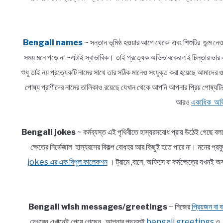
Bengali names
~ সন্তান ভূমিষ্ঠ হওয়ার আগে থেকে এবং শিশুটির জন্ম নেও
সময় মনে পড়ে না ~এটাই স্বাভাবিক। তাই প্রত্যেক অভিভাবকের এই চিন্তার 
শুধু তাই নয় প্রত্যেকটি নামের সাথে তার সঠিক মানেও সংযুক্ত করা হয়েছে আমাদে
পোষ্য প্রাণীদের নামের তালিকাও রয়েছে যেখান থেকে আপনি আপনার প্রিয় পোষ্যটি
আরও
একাধিক অভি
Bengali jokes
~ কর্মব্যস্ত এই পৃথিবীতে হাস্যরসবোধ প্রায় উঠেই গেছে ব
ক্ষেত্রে নির্ভেজাল হাস্যরসের বিকল্প বোধহয় আর কিছুই হতে পারে না। মনে
jokes এর এক বিপুল কালেকশন
। ট্রামে ,বাসে, অফিসে বা কর্মক্ষেত্রে যখ
Bengali wish messages/greetings
~ নিজের
প্রিয়জন বা বন
দেখবেন এখানেই পেয়ে গেছেন আপনার পছন্দসই
bengali greetings
ও আ