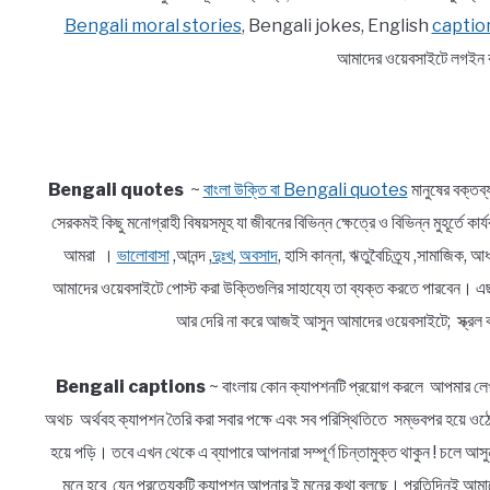
Bengali moral stories
, Bengali jokes, English
captio
আমাদের ওয়েবসাইটে লগইন ক
Bengali quotes
~
বাংলা উক্তি বা Bengali quotes
মানুষের বক্তব
সেরকমই কিছু মনোগ্রাহী বিষয়সমূহ যা জীবনের বিভিন্ন ক্ষেত্রে ও বিভিন্ন মুহূর্তে ক
আমরা ।
ভালোবাসা
,আনন্দ ,
দুঃখ
,
অবসাদ
, হাসি কান্না, ঋতুবৈচিত্র্য ,সামাজিক
আমাদের ওয়েবসাইটে পোস্ট করা উক্তিগুলির সাহায্যে তা ব্যক্ত করতে পারবেন। এ
আর দেরি না করে আজই আসুন আমাদের ওয়েবসাইটে; স্ক্রল ক
Bengali captions
~ বাংলায় কোন ক্যাপশনটি প্রয়োগ করলে আপমার লেখ
অথচ অর্থবহ ক্যাপশন তৈরি করা সবার পক্ষে এবং সব পরিস্থিতিতে সম্ভবপর হয়ে ওঠে 
হয়ে পড়ি। তবে এখন থেকে এ ব্যাপারে আপনারা সম্পূর্ণ চিন্তামুক্ত থাকুন ! চলে 
মনে হবে যেন প্রত্যেকটি ক্যাপশন আপনার ই মনের কথা বলছে। প্রতিদিনই আমাদে