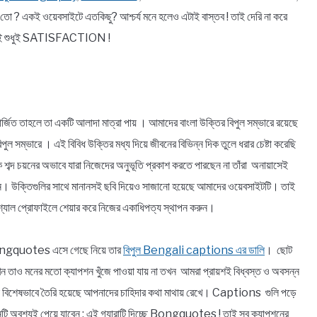
 একই ওয়েবসাইটে এতকিছু? আশ্চর্য মনে হলেও এটাই বাস্তব ! তাই দেরি না করে
থেকেই শুধুই SATISFACTION !
র্জিত তাহলে তা একটি আলাদা মাত্রা পায় । আমাদের বাংলা উক্তির বিপুল সম্ভারে রয়েছে
বিপুল সম্ভারে । এই বিবিধ উক্তির মধ্য দিয়ে জীবনের বিভিন্ন দিক তুলে ধরার চেষ্টা করেছি
ঠিক শব্দ চয়নের অভাবে যারা নিজেদের অনুভূতি প্রকাশ করতে পারছেন না তাঁরা অনায়াসেই
িন্ন। উক্তিগুলির সাথে মানানসই ছবি দিয়েও সাজানো হয়েছে আমাদের ওয়েবসাইটটি। তাই
্যাল প্রোফাইলে শেয়ার করে নিজের একাধিপত্য স্থাপন করুন।
! Bongquotes এসে গেছে নিয়ে তার
বিপুল Bengali captions এর ডালি
। ছোট
যখন তাও মনের মতো ক্যাপশন খুঁজে পাওয়া যায় না তখন আমরা প্রায়শই বিধ্বস্ত ও অবসন্ন
 বিশেষভাবে তৈরি হয়েছে আপনাদের চাহিদার কথা মাথায় রেখে। Captions গুলি পড়ে
ি অবশ্যই পেয়ে যাবেন ; এই গ্যারান্টি দিচ্ছে Bongquotes ! তাই সব ক্যাপশনের