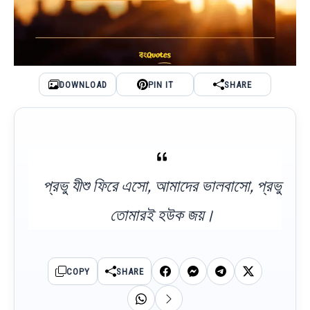
DOWNLOAD
PIN IT
SHARE
প্রভু যীশু ফিরে এসো, আমাদের ভালবাসো, প্রভু
তোমারই হউক জয়।
COPY
SHARE