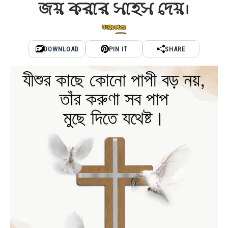
DOWNLOAD
PIN IT
SHARE