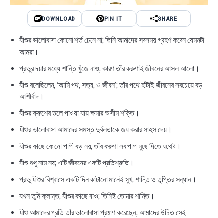
DOWNLOAD
PIN IT
SHARE
যীশুর ভালোবাসা কোনো শর্ত চেনে না; তিনি আমাদের সবসময় গ্রহণ করেন যেমনটা
আমরা।
প্রভুর দয়ার মধ্যে শান্তি খুঁজে নাও, কারণ তাঁর করুণাই জীবনের আসল আলো।
যীশু বলেছিলেন, ‘আমি পথ, সত্য, ও জীবন’; তাঁর পথে হাঁটাই জীবনের সবচেয়ে বড়
আশীর্বাদ।
যীশুর ক্রুশের তলে পাওয়া যায় ক্ষমার অসীম শক্তি।
যীশুর ভালোবাসা আমাদের সমস্ত দুর্বলতাকে জয় করার সাহস দেয়।
যীশুর কাছে কোনো পাপী বড় নয়, তাঁর করুণা সব পাপ মুছে দিতে যথেষ্ট।
যীশু শুধু নাম নয়; এটি জীবনের একটি প্রতিশ্রুতি।
প্রভু যীশুর বিশ্বাসে একটি দিন কাটানো মানেই সুখ, শান্তি ও তৃপ্তির সন্ধান।
যখন তুমি ক্লান্ত, যীশুর কাছে যাও; তিনিই তোমার শান্তি।
যীশু আমাদের প্রতি তাঁর ভালোবাসা প্রমাণ করেছেন, আমাদের উচিত সেই