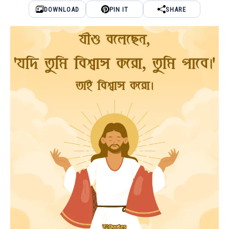
DOWNLOAD
PIN IT
SHARE