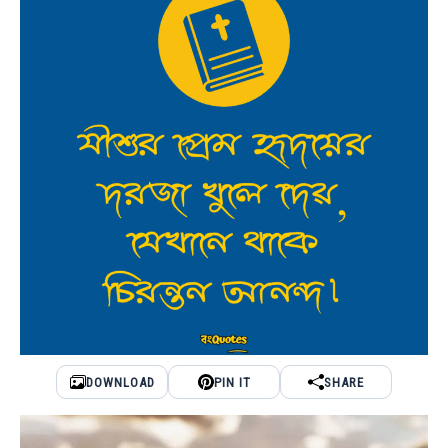
DOWNLOAD
PIN IT
SHARE