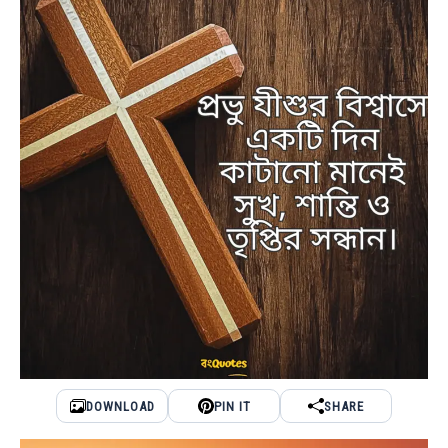
DOWNLOAD
PIN IT
SHARE