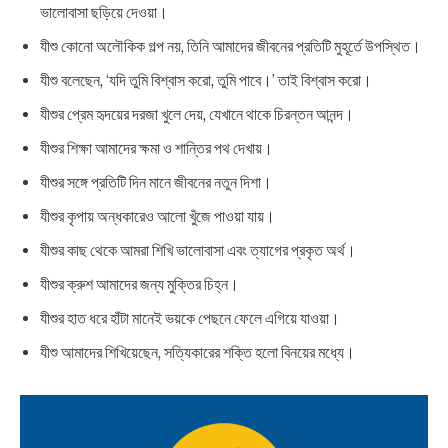
ভালোবাসা ছড়িয়ে দেওয়া।
যীশু কোনো অলৌকিক গল্প নয়, তিনি আমাদের জীবনের প্রতিটি মুহূর্তে উপস্থিত।
যীশু বলেছেন, ‘যদি তুমি বিশ্বাস করো, তুমি পাবে।’ তাই বিশ্বাস করো।
যীশুর প্রেম হৃদয়ের দরজা খুলে দেয়, যেখানে থাকে চিরন্তন আনন্দ।
যীশুর শিক্ষা আমাদের ক্ষমা ও শান্তির পথ দেখায়।
যীশুর সঙ্গে প্রতিটি দিন মানে জীবনের নতুন দিশা।
যীশুর কৃপায় অন্ধকারেও আলো খুঁজে পাওয়া যায়।
যীশুর কাছ থেকে আমরা শিখি ভালোবাসা এবং ত্যাগের প্রকৃত অর্থ।
যীশুর ক্রুশ আমাদের জন্য মুক্তির চিহ্ন।
যীশুর হাত ধরে হাঁটা মানেই ভয়কে পেছনে ফেলে এগিয়ে যাওয়া।
যীশু আমাদের শিখিয়েছেন, সত্যিকারের শক্তি হলো বিনয়ের মধ্যে।