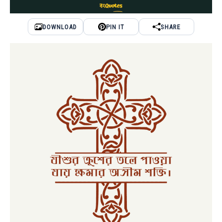
DOWNLOAD
PIN IT
SHARE