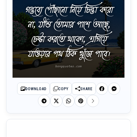
গন্তব্যে পৌঁছানো নিয়ে চিন্তা করো
না, যীশু তোমার পাশে আছে,
চেষ্টা করতে থাকো, এগিয়ে
যাওয়ার পথ ঠিক খুঁজে পাবে।
DOWNLOAD
COPY
SHARE