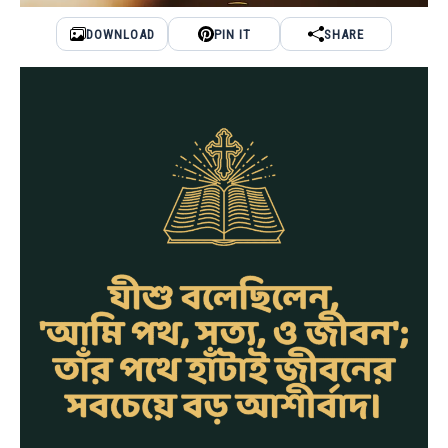
DOWNLOAD
PIN IT
SHARE