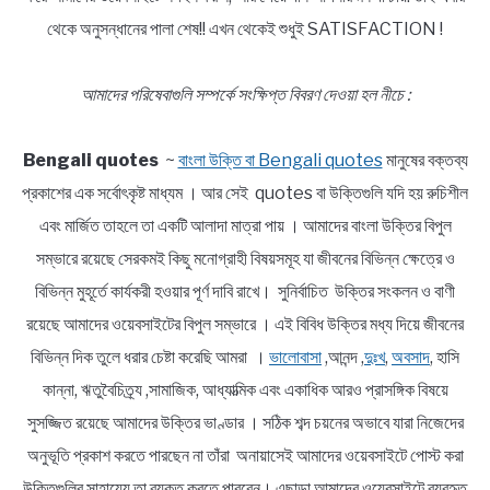
থেকে অনুসন্ধানের পালা শেষ!! এখন থেকেই শুধুই SATISFACTION !
আমাদের পরিষেবাগুলি সম্পর্কে সংক্ষিপ্ত বিবরণ দেওয়া হল নীচে :
Bengali quotes
~
বাংলা উক্তি বা Bengali quotes
মানুষের বক্তব্য
প্রকাশের এক সর্বোৎকৃষ্ট মাধ্যম । আর সেই quotes বা উক্তিগুলি যদি হয় রুচিশীল
এবং মার্জিত তাহলে তা একটি আলাদা মাত্রা পায় । আমাদের বাংলা উক্তির বিপুল
সম্ভারে রয়েছে সেরকমই কিছু মনোগ্রাহী বিষয়সমূহ যা জীবনের বিভিন্ন ক্ষেত্রে ও
বিভিন্ন মুহূর্তে কার্যকরী হওয়ার পূর্ণ দাবি রাখে। সুনির্বাচিত উক্তির সংকলন ও বাণী
রয়েছে আমাদের ওয়েবসাইটের বিপুল সম্ভারে । এই বিবিধ উক্তির মধ্য দিয়ে জীবনের
বিভিন্ন দিক তুলে ধরার চেষ্টা করেছি আমরা ।
ভালোবাসা
,আনন্দ ,
দুঃখ
,
অবসাদ
, হাসি
কান্না, ঋতুবৈচিত্র্য ,সামাজিক, আধ্যাত্মিক এবং একাধিক আরও প্রাসঙ্গিক বিষয়ে
সুসজ্জিত রয়েছে আমাদের উক্তির ভাণ্ডার । সঠিক শব্দ চয়নের অভাবে যারা নিজেদের
অনুভূতি প্রকাশ করতে পারছেন না তাঁরা অনায়াসেই আমাদের ওয়েবসাইটে পোস্ট করা
উক্তিগুলির সাহায্যে তা ব্যক্ত করতে পারবেন। এছাড়া আমাদের ওয়েবসাইটে ব্যবহৃত