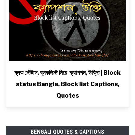
দুঃখ,
রোমান্টিক,
অ্যাটিটিউড
ও
2
Line
Shayari
in
Bengali
link
ব্লক স্টেটাস, ব্লকলিস্ট নিয়ে ক্যাপশন, উক্তি | Block
to
status Bangla, Block list Captions,
ব্লক
স্টেটাস,
Quotes
ব্লকলিস্ট
নিয়ে
ক্যাপশন,
উক্তি
|
BENGALI QUOTES & CAPTIONS