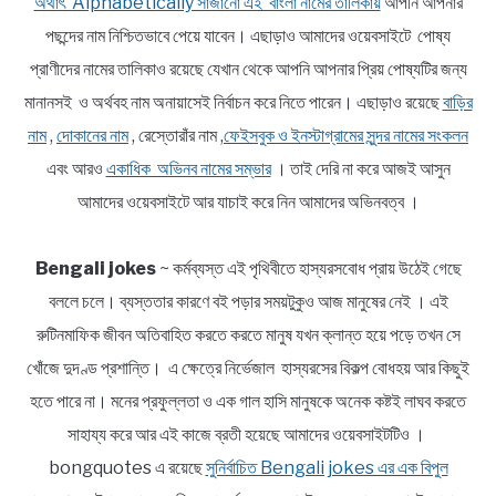
অর্থাৎ Alphabetically সাজানো এই বাংলা নামের তালিকায়
আপনি আপনার
পছন্দের নাম নিশ্চিতভাবে পেয়ে যাবেন। এছাড়াও আমাদের ওয়েবসাইটে পোষ্য
প্রাণীদের নামের তালিকাও রয়েছে যেখান থেকে আপনি আপনার প্রিয় পোষ্যটির জন্য
মানানসই ও অর্থবহ নাম অনায়াসেই নির্বাচন করে নিতে পারেন। এছাড়াও রয়েছে
বাড়ির
নাম
,
দোকানের নাম
, রেস্তোরাঁর নাম ,
ফেইসবুক ও ইনস্টাগ্রামের সুন্দর নামের সংকলন
এবং আরও
একাধিক অভিনব নামের সম্ভার
। তাই দেরি না করে আজই আসুন
আমাদের ওয়েবসাইটে আর যাচাই করে নিন আমাদের অভিনবত্ব ।
Bengali jokes
~ কর্মব্যস্ত এই পৃথিবীতে হাস্যরসবোধ প্রায় উঠেই গেছে
বললে চলে। ব্যস্ততার কারণে বই পড়ার সময়টুকুও আজ মানুষের নেই । এই
রুটিনমাফিক জীবন অতিবাহিত করতে করতে মানুষ যখন ক্লান্ত হয়ে পড়ে তখন সে
খোঁজে দুদণ্ড প্রশান্তি। এ ক্ষেত্রে নির্ভেজাল হাস্যরসের বিকল্প বোধহয় আর কিছুই
হতে পারে না। মনের প্রফুল্লতা ও এক গাল হাসি মানুষকে অনেক কষ্টই লাঘব করতে
সাহায্য করে আর এই কাজে ব্রতী হয়েছে আমাদের ওয়েবসাইটটিও ।
bongquotes এ রয়েছে
সুনির্বাচিত Bengali jokes এর এক বিপুল