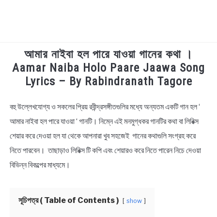
আমার নাইবা হল পারে যাওয়া গানের কথা ।
TECHNOLOGY
Aamar Naiba Holo Paare Jaawa Song
Lyrics – By Rabindranath Tagore
HEALTH & LIFESTYLE
বহু উল্লেখযােগ্য ও সকলের প্রিয় রবীন্দ্রসঙ্গীতগুলির মধ্যে অন্যতম একটি গান হল ‘
in
BIOGRAPHY
Bengali
আমার নাইবা হল পারে যাওয়া ‘ গানটি। নিম্নে এই মনমুগ্ধকর গানটির কথা বা লিরিক্স
Lyrics
শেয়ার করে দেওয়া হল যা থেকে আপনারা খুব সহজেই গানের কথাগুলি সংগ্রহ করে
EDUCATIONAL
নিতে পারবেন। তাছাড়াও লিরিক্স টি কপি এবং শেয়ারও করে নিতে পারেন নিচে দেওয়া
BENGALI WISHES
বিভিন্ন বিকল্পের মাধ্যমে।
QUOTES & CAPTIONS
সূচিপত্র ( Table of Contents )
show