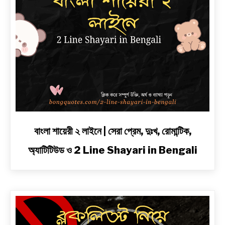
link
বাংলা শায়েরী ২ লাইনে | সেরা প্রেম, দুঃখ, রোমান্টিক,
to
অ্যাটিটিউড ও 2 Line Shayari in Bengali
বাংলা
শায়েরী
২
লাইনে
|
সেরা
প্রেম,