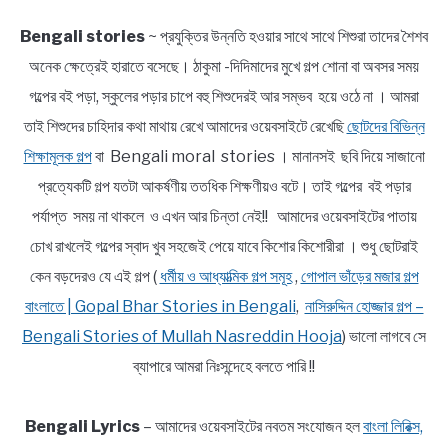
Bengali stories
~ প্রযুক্তির উন্নতি হওয়ার সাথে সাথে শিশুরা তাদের শৈশব
অনেক ক্ষেত্রেই হারাতে বসেছে। ঠাকুমা -দিদিমাদের মুখে গল্প শোনা বা অবসর সময়
গল্পের বই পড়া, স্কুলের পড়ার চাপে বহু শিশুদেরই আর সম্ভব হয়ে ওঠে না । আমরা
তাই শিশুদের চাহিদার কথা মাথায় রেখে আমাদের ওয়েবসাইটে রেখেছি
ছোটদের বিভিন্ন
শিক্ষামূলক গল্প
বা Bengali moral stories । মানানসই ছবি দিয়ে সাজানো
প্রত্যেকটি গল্প যতটা আকর্ষণীয় ততধিক শিক্ষণীয়ও বটে। তাই গল্পের বই পড়ার
পর্যাপ্ত সময় না থাকলে ও এখন আর চিন্তা নেই!! আমাদের ওয়েবসাইটের পাতায়
চোখ রাখলেই গল্পের স্বাদ খুব সহজেই পেয়ে যাবে কিশোর কিশোরীরা । শুধু ছোটরাই
কেন বড়দেরও যে এই গল্প (
ধর্মীয় ও আধ্যাত্মিক গল্প সমূহ
,
গোপাল ভাঁড়ের মজার গল্প
বাংলাতে | Gopal Bhar Stories in Bengali
,
নাসিরুদ্দিন হোজ্জার গল্প –
Bengali Stories of Mullah Nasreddin Hooja
) ভালো লাগবে সে
ব্যাপারে আমরা নিঃসন্দেহে বলতে পারি !!
Bengali Lyrics
– আমাদের ওয়েবসাইটের নবতম সংযোজন হল
বাংলা লিরিক্স,