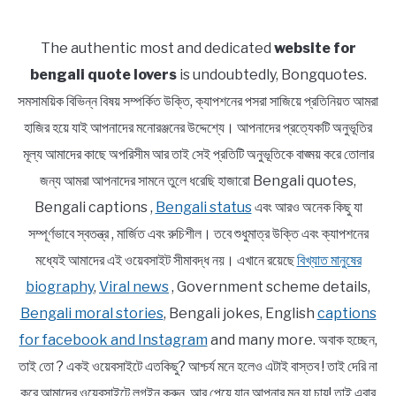
The authentic most and dedicated
website for
bengali quote lovers
is undoubtedly, Bongquotes.
সমসাময়িক বিভিন্ন বিষয় সম্পর্কিত উক্তি, ক্যাপশনের পসরা সাজিয়ে প্রতিনিয়ত আমরা
হাজির হয়ে যাই আপনাদের মনোরঞ্জনের উদ্দেশ্যে। আপনাদের প্রত্যেকটি অনুভূতির
মূল্য আমাদের কাছে অপরিসীম আর তাই সেই প্রতিটি অনুভূতিকে বাঙ্ময় করে তোলার
জন্য আমরা আপনাদের সামনে তুলে ধরেছি হাজারো Bengali quotes,
Bengali captions ,
Bengali status
এবং আরও অনেক কিছু যা
সম্পূর্ণভাবে স্বতন্ত্র , মার্জিত এবং রুচিশীল। তবে শুধুমাত্র উক্তি এবং ক্যাপশনের
মধ্যেই আমাদের এই ওয়েবসাইট সীমাবদ্ধ নয়। এখানে রয়েছে
বিখ্যাত মানুষের
biography
,
Viral news
, Government scheme details,
Bengali moral stories
, Bengali jokes, English
captions
for facebook and Instagram
and many more. অবাক হচ্ছেন,
তাই তো ? একই ওয়েবসাইটে এতকিছু? আশ্চর্য মনে হলেও এটাই বাস্তব ! তাই দেরি না
করে আমাদের ওয়েবসাইটে লগইন করুন, আর পেয়ে যান আপনার মন যা চায়! তাই এবার