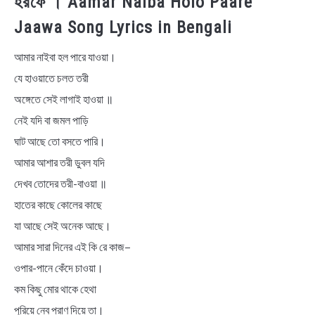
হরফে । Aamar Naiba Holo Paare
Jaawa Song Lyrics in Bengali
আমার নাইবা হল পারে যাওয়া।
যে হাওয়াতে চলত তরী
অঙ্গেতে সেই লাগাই হাওয়া ॥
নেই যদি বা জমল পাড়ি
ঘাট আছে তো বসতে পারি।
আমার আশার তরী ডুবল যদি
দেখব তোদের তরী-বাওয়া ॥
হাতের কাছে কোলের কাছে
যা আছে সেই অনেক আছে।
আমার সারা দিনের এই কি রে কাজ–
ওপার-পানে কেঁদে চাওয়া।
কম কিছু মোর থাকে হেথা
পুরিয়ে নেব প্রাণ দিয়ে তা।