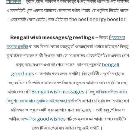
কালেকশন
। ট্রামে ,বাসে, অফিসে বা কর্মক্ষেত্রে যখনই অবসর পাবেন তখনই আমাদের
ওয়েবসাইটটি খুলে একবার আমাদের জোকসের বর্ণময় পাতায় চোখ বুলিয়ে নিতেই পারেন
; একঘেয়েমি থেকে রেহাই পেতে এটাই হল the best energy booster!
Bengali wish messages/greetings
~ নিজের
প্রিয়জন বা
বন্ধুকে জন্মদিন
বা তার বিশেষ কোনো শুভমুহূর্তে শুভেচ্ছাবার্তা পাঠাতে চাইছেন? কিন্তু
বুঝে উঠতে পারছেন না কী লিখবেন, তাই তো ? আমাদের ওয়েবসাইট টি তে একবার চোখ
রাখুন; আর দেখবেন এখানেই পেয়ে গেছেন আপনার পছন্দসই
bengali
greetings
ও আপনার মনের মতন বার্তাটি। বিবাহবার্ষিকী ও জন্মদিন ছাড়াও
বছরের বিশেষ দিনগুলিকে আরও তাৎপর্যময় করে তুলতে আমাদের ওয়েবসাইটে রয়েছে
হাজারেরও বেশি
Bengali wish messages
। কিছু
কাব্যিক ভঙ্গিতে আবার
কিছু গদ্যের আকারে সুসজ্জিত এই শুভেচ্ছা বার্তা
গুলি আপনার চাহিদার কথা মাথায় রেখে
রুচিসম্মত ও প্রত্যেকটি স্বতন্ত্র ভাবে রচনা করা হয়েছে । তাই বন্ধু ,পরিজন ও
আত্মীয়দের
শুভদিনে good wishes
পাঠাতে স্ক্রল করুন আমাদের ওয়েবসাইটের
পেজ টি আর পেয়ে যান আপনার পছন্দসই বার্তাটি ।